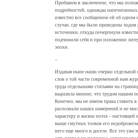
Прибавим в заключение, что мы полож
подробностей, однажды напечатанных, 
известно все сообщенное ей об одном 
случае, где мы были приведены ходом 
источники, откуда почерпнули извест
подчинили себя и при изложении лите
эпохи.
–
Издавая ныне наши очерки отдельной к
слов о той части современной нам жур
труда отдельными статьями на страни
выразила мнение, что трудом нашим ос
Конечно, мы не имеем права ставить в
распознали наших намерений и не мог
характеру и жизни поэта – настоящей е
выше смутных толков его недоброжелат
него еще много и доселе. Все это уже 
есть черта в их полемике, которую мы