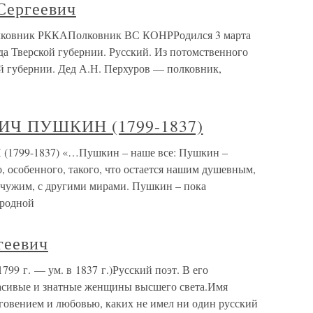
Сергеевич
ковник РККАПолковник ВС КОНРРодился 3 марта
зда Тверской губернии. Русский. Из потомственного
й губернии. Дед А.Н. Перхуров — полковник,
Ч ПУШКИН (1799-1837)
99-1837) «…Пушкин – наше все: Пушкин –
, особенного, такого, что остается нашим душевным,
 чужим, с другими мирами. Пушкин – пока
ародной
геевич
99 г. — ум. в 1837 г.)Русский поэт. В его
асивые и знатные женщины высшего света.Имя
говением и любовью, каких не имел ни один русский