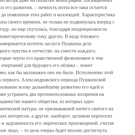
 его развития, – личность поэта все-таки остается
 до появления этих работ и коллекций. Характеристика
типа своего времени, не только не подвинулась вперед с
году, но еще спуталась, благодаря тенденциозности
панегирическому тону других. В виду близкого
намеревается почтить заслуги Пушкина делу
ого чувства в отечестве, на совести каждого,
торые черты его нравственной физиономии и тем
очертаний для будущего его облика – лежит
лово, как бы маловажно оно ни было. Исполнению этой
к первого, Александровского периода Пушкинской
снование всему дальнейшему развитию его идей и
ово устранить два противоположных воззрения на
ьшинстве нашего общества, из которых одно
онической натуры, не признававшей ничего святого на
ких интересов, а другое, наоборот, целиком переносит
ь и задушевность его лирических произведений, считая
ное лицо, – то цель очерка будет вполне достигнута.