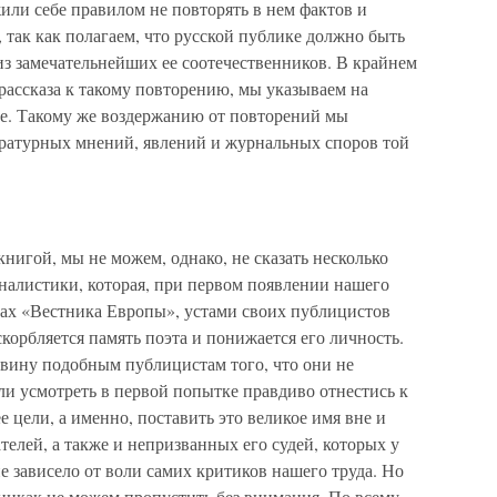
или себе правилом не повторять в нем фактов и
так как полагаем, что русской публике должно быть
из замечательнейших ее соотечественников. В крайнем
рассказа к такому повторению, мы указываем на
ие. Такому же воздержанию от повторений мы
ратурных мнений, явлений и журнальных споров той
нигой, мы не можем, однако, не сказать несколько
налистики, которая, при первом появлении нашего
цах «Вестника Европы», устами своих публицистов
корбляется память поэта и понижается его личность.
 вину подобным публицистам того, что они не
ли усмотреть в первой попытке правдиво отнестись к
е цели, а именно, поставить это великое имя вне и
елей, а также и непризванных его судей, которых у
не зависело от воли самих критиков нашего труда. Но
 никак не можем пропустить без внимания. По всему