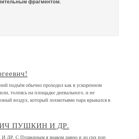
омительным фрагментом.
ргеевич!
ний подъём обычно проходил как в ускоренном
ли, толпясь на площадке дневального, и не
озный воздух, который лохмотьями пара врывался в
ИЧ ПУШКИН И ДР.
. С Пушкиным я знаком давно и до сих пор