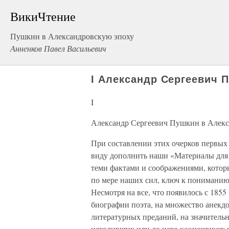
ВикиЧтение
Пушкин в Александровскую эпоху
Анненков Павел Васильевич
I Александр Сергеевич 
I
Александр Сергеевич Пушкин в Алекс
При составлении этих очерков первы
виду дополнить наши «Материалы для 
теми фактами и соображениями, которые
по мере наших сил, ключ к пониманию 
Несмотря на все, что появилось с 185
биографии поэта, на множество анекдо
литературных преданий, на значительн
исходивших или до него касающихся;