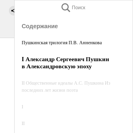
Поиск
Содержание
Пушкинская трилогия П.В. Анненкова
I Александр Сергеевич Пушкин
в Александровскую эпоху
II Общественные идеалы А.С. Пушкина Из
последних лет жизни поэта
I
II