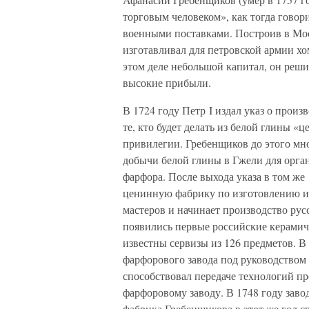
торговым человеком», как тогда говори
военными поставками. Построив в Мо
изготавливал для петровской армии хо
этом деле небольшой капитал, он реши
высокие прибыли.
В 1724 году Петр I издал указ о произ
те, кто будет делать из белой глины 
привилегии. Гребенщиков до этого мно
добычи белой глины в Гжели для орган
фарфора. После выхода указа в том же 
ценинную фабрику по изготовлению из
мастеров и начинает производство ру
появились первые российские керамич
известны сервизы из 126 предметов. В
фарфорового завода под руководством
способствовал передаче технологий п
фарфоровому заводу. В 1748 году заво
фабрика Гребенщикова в этот же год 