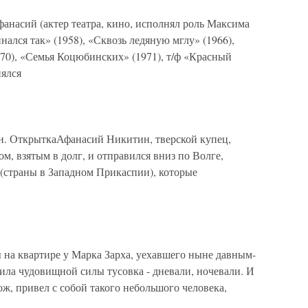
ий (актер театра, кино, исполнял роль Максима
ался так» (1958), «Сквозь ледяную мглу» (1966),
0), «Семья Коцюбинских» (1971), т/ф «Красный
нялся
. ОткрыткаАфанасий Никитин, тверской купец,
ом, взятым в долг, и отправился вниз по Волге,
(страны в Западном Прикаспии), которые
на квартире у Марка Зарха, уехавшего ныне давным-
дила чудовищной силы тусовка - дневали, ночевали. И
ж, привел с собой такого небольшого человека,