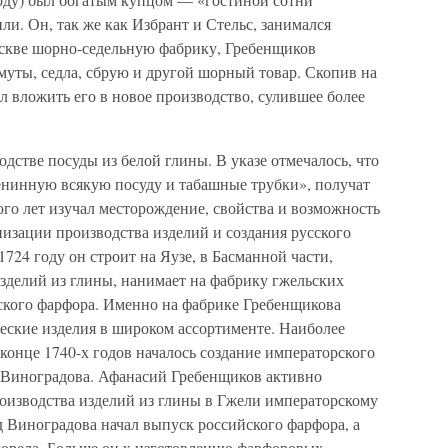
ли. Он, так же как Избрант и Стельс, занимался
скве шорно-седельную фабрику, Гребенщиков
муты, седла, сбрую и другой шорный товар. Скопив на
л вложить его в новое производство, сулившее более
водстве посуды из белой глины. В указе отмечалось, что
«ценинную всякую посуду и табашные трубки», получат
го лет изучал месторождение, свойства и возможность
изации производства изделий и создания русского
1724 году он строит на Яузе, в Басманной части,
делий из глины, нанимает на фабрику гжельских
сского фарфора. Именно на фабрике Гребенщикова
еские изделия в широком ассортименте. Наиболее
 конце 1740-х годов началось создание императорского
 Виноградова. Афанасий Гребенщиков активно
роизводства изделий из глины в Гжели императорскому
д Виноградова начал выпуск российского фарфора, а
сгорела. Больше он к изготовлению фарфоровых