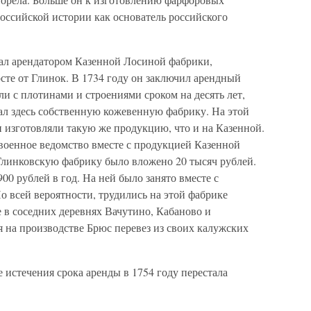
российской истории как основатель российского
ал арендатором Казенной Лосиной фабрики,
рсте от Глинок. В 1734 году он заключил арендный
ли с плотинами и строениями сроком на десять лет,
дал здесь собственную кожевенную фабрику. На этой
 изготовляли такую же продукцию, что и на Казенной.
 военное ведомство вместе с продукцией Казенной
 Глинковскую фабрику было вложено 20 тысяч рублей.
00 рублей в год. На ней было занято вместе с
о всей вероятности, трудились на этой фабрике
 в соседних деревнях Вачутино, Кабаново и
 на производстве Брюс перевез из своих калужских
 истечения срока аренды в 1754 году перестала