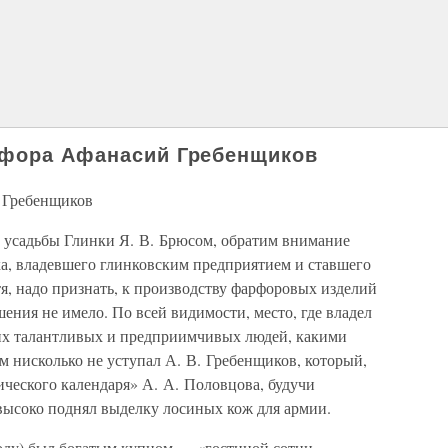
рфора Афанасий Гребенщиков
й Гребенщиков
е усадьбы Глинки Я. В. Брюсом, обратим внимание
ка, владевшего глинковским предприятием и ставшего
я, надо признать, к производству фарфоровых изделий
ения не имело. По всей видимости, место, где владел
ких талантливых и предприимчивых людей, какими
ом нисколько не уступал А. В. Гребенщиков, который,
ического календаря» А. А. Половцова, будучи
 высоко поднял выделку лосиных кож для армии.
оду) был богатым купцом — «гостиной сотни