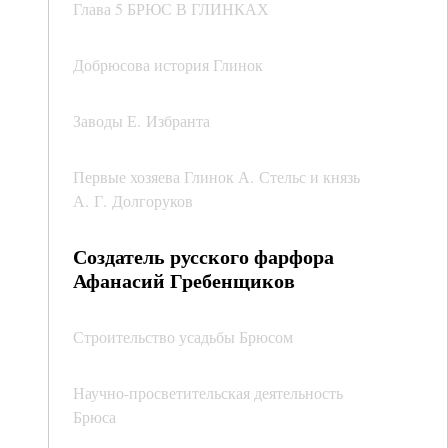
Глава 5 БРЮС В ГЛИНКАХ
Добрюсова история Глинок
Заводы Е. Избранта
Первые хозяева Глинок А. Стельс и князь
А. Г. Долгоруков
Создатель русского фарфора
Афанасий Гребенщиков
Строительство усадьбы Брюсом
Научно-просветительская деятельность
Брюса