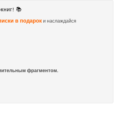
книг! 📚
писки в подарок
и наслаждайся
омительным фрагментом.