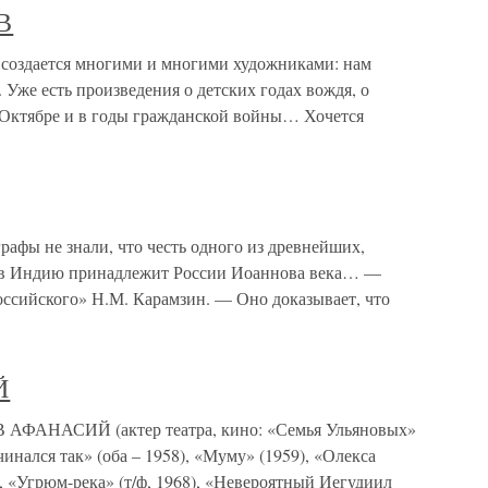
В
дается многими и многими художниками: нам
Уже есть произведения о детских годах вождя, о
в Октябре и в годы гражданской войны… Хочется
 не знали, что честь одного из древнейших,
 в Индию принадлежит России Иоаннова века… —
оссийского» Н.М. Карамзин. — Оно доказывает, что
Й
НАСИЙ (актер театра, кино: «Семья Ульяновых»
инался так» (оба – 1958), «Муму» (1959), «Олекса
, «Угрюм-река» (т/ф, 1968), «Невероятный Иегудиил