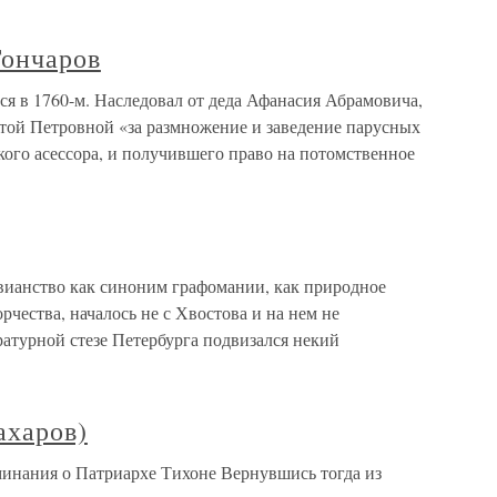
Гончаров
я в 1760-м. Наследовал от деда Афанасия Абрамовича,
той Петровной «за размножение и заведение парусных
ого асессора, и получившего право на потомственное
вианство как синоним графомании, как природное
рчества, началось не с Хвостова и на нем не
ратурной стезе Петербурга подвизался некий
ахаров)
инания о Патриархе Тихоне Вернувшись тогда из