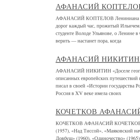
АФАНАСИЙ КОПТЕЛО
АФАНАСИЙ КОПТЕЛОВ Лениниана соз
дорог каждый час, прожитый Ильичем. 
студенте Володе Ульянове, о Ленине 
верить — настанет пора, когда
АФАНАСИЙ НИКИТИН
АФАНАСИЙ НИКИТИН «Доселе географы
описанных европейских путешествий
писал в своей «Истории государства Р
Россия в XV веке имела своих
КОЧЕТКОВ АФАНАСИ
КОЧЕТКОВ АФАНАСИЙ КОЧЕТКОВ АФА
(1957), «Над Тиссой», «Маяковский нач
Довбуш» (1960), «Одиночество» (1965)