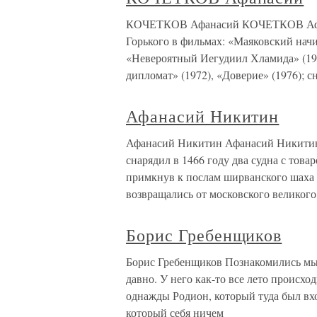
КОЧЕТКОВ Афанасий КОЧЕТКОВ Афанас
Горького в фильмах: «Маяковский начин
«Невероятный Иегудиил Хламида» (197
дипломат» (1972), «Доверие» (1976); с
Афанасий Никитин
Афанасий Никитин Афанасий Никитин
снарядил в 1466 году два судна с товар
примкнув к послам ширванского шаха 
возвращались от московского великого
Борис Гребенщиков
Борис Гребенщиков Познакомились мы 
давно. У него как-то все лето происхо
однажды Родион, который туда был вхо
который себя ничем