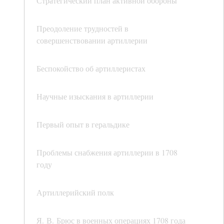
Стратегический план активной обороны
Преодоление трудностей в
совершенствовании артиллерии
Беспокойство об артиллеристах
Научные изыскания в артиллерии
Первый опыт в геральдике
Проблемы снабжения артиллерии в 1708
году
Артиллерийский полк
Я. В. Брюс в военных операциях 1708 года