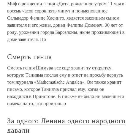
Миф о рождении гения «Дитя, рожденное утром 11 мая в
восемь часов сорок пять минут и поименованное
Сальвадор Фелипе Хасинто, является законным сыном
заявителя и его жены, доньи Фелипы Доменеч, 30 лет от
роду, уроженки города Барселоны, ныне проживающей в
доме заявителя. По
Смерть гения
Смерть гения Шимура все еще хранит ту открытку,
которую Танияма послал ему в ответ на просьбу вернуть
том журнала «Mathematische Annalen». Он также хранит
письмо, которое Танияма прислал ему, когда он
находился в Принстоне. В письме не было ни малейшего
намека на то, что произошло
За одного Ленина одного народного
давали