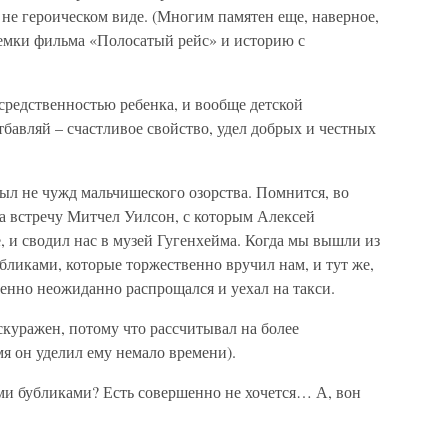
не героическом виде. (Многим памятен еще, наверное,
ъемки фильма «Полосатый рейс» и историю с
осредственностью ребенка, и вообще детской
тбавляй – счастливое свойство, удел добрых и честных
ыл не чужд мальчишеского озорства. Помнится, во
а встречу Митчел Уилсон, с которым Алексей
 и сводил нас в музей Гугенхейма. Когда мы вышли из
убликами, которые торжественно вручил нам, и тут же,
шенно неожиданно распрощался и уехал на такси.
куражен, потому что рассчитывал на более
я он уделил ему немало времени).
тими бубликами? Есть совершенно не хочется… А, вон