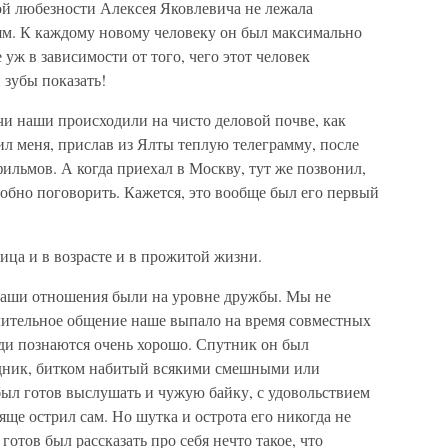
ой любезности Алексея Яковлевича не лежала
ям. К каждому новому человеку он был максимально
 уж в зависимости от того, чего этот человек
 зубы показать!
чи наши происходили на чисто деловой почве, как
ил меня, прислав из Ялты теплую телеграмму, после
фильмов. А когда приехал в Москву, тут же позвонил,
робно поговорить. Кажется, это вообще был его первый
ица и в возрасте и в прожитой жизни.
 наши отношения были на уровне дружбы. Мы не
 длительное общение наше выпало на время совместных
люди познаются очень хорошо. Спутник он был
дник, битком набитый всякими смешными или
был готов выслушать и чужую байку, с удовольствием
яще острил сам. Но шутка и острота его никогда не
готов был рассказать про себя нечто такое, что