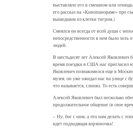
выставляло его в смешном или отнюдь 
его рассказ на «Кинопанораме» про с
вышедшим из клетки тигром.)
Смеялся он всегда от всей души с неп
непосредственности в нем было хоть о
людей.
В шестьдесят лет Алексей Яковлевич б
время поездки в США нас пригласил н
Яковлевич познакомился еще в Москве,
музея, он уже ожидал нас на улице с б
что называется, слинял. То есть совер
Алексей Яковлевич был несколько обес
продолжительное общение (в свое врем
– Ну, бог с ним, а что нам делать с э
идет подходящая корзиночка!