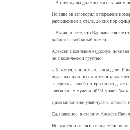
– А почему вы должны жить в таком но
Но едва он заговорил о перемене номе
размещением в отеле, до сих пор офиц
– Вы же знаете, что Варшава еще не отс
найдется свободный номер…
Алексей Яковлевич вздохнул, покивал г
он с комической грустью:
– Кажется, я понимаю, в чем дело. Я в
чудесных длинных ног отнять так сант
заверить – вашей потери никто даже не
элегантным мужчиной! И может быть, 
Дама милостиво улыбнулась, оттаяла, 
Да, наверное, в старину Алексея Яков
Но, конечно же, все это шармёрство н