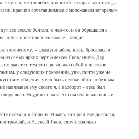
, с чуть наметившейся полнотой, которая так никогда
лосами, красиво сочетавшимися с моложавым загорелым
нут все весело болтали о чем-то, и он обращался с
друг друга и все наши знакомые – общие.
рят по-ученому, – коммуникабельность, бросалась в
дна из самых ярких черт Алексея Яковлевича. Дар
, но вместе с тем это еще являло собой и высокое
анием, у следующих поколений, увы, почти уже не
скусством общения, умел быть необычайно любезным,
е навязывал ему своего я, а наоборот – весь был
говорящего. Неудивительно, что им очаровывались и
сте поехали в Польшу. Номер, который ему достался,
тал трамвай, и Алексей Яковлевич несколько