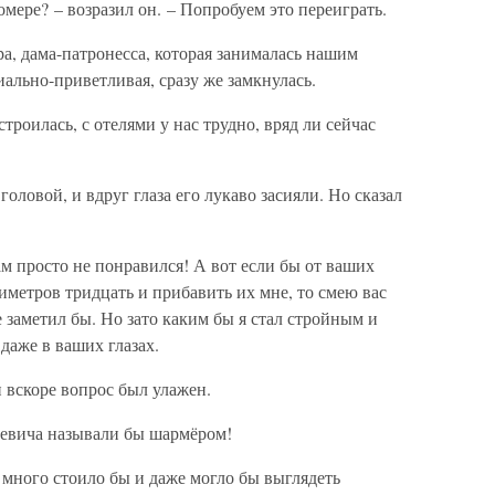
мере? – возразил он. – Попробуем это переиграть.
ра, дама-патронесса, которая занималась нашим
иально-приветливая, сразу же замкнулась.
троилась, с отелями у нас трудно, вряд ли сейчас
оловой, и вдруг глаза его лукаво засияли. Но сказал
ам просто не понравился! А вот если бы от ваших
иметров тридцать и прибавить их мне, то смею вас
 заметил бы. Но зато каким бы я стал стройным и
даже в ваших глазах.
и вскоре вопрос был улажен.
левича называли бы шармёром!
е много стоило бы и даже могло бы выглядеть