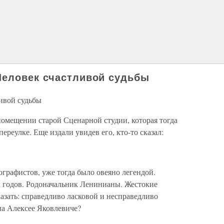
Человек счастливой судьбы
ивой судьбы
помещении старой Сценарной студии, которая тогда
реулке. Еще издали увидев его, кто-то сказал:
графистов, уже тогда было овеяно легендой.
х годов. Родоначальник Ленинианы. Жестокие
казать: справедливо ласковой и несправедливо
 на Алексее Яковлевиче?