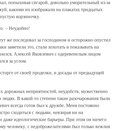
вал, попыхивая сигарой, довольно уморительный из-за
жуй, какими их изображали на плакатах тридцатых
 пустую корзиночку.
го. – Неудобно!
 тут же последовал за господином и осторожно опустил
ки заметили это, стали хохотать и показывать на
коился, Алексей Яковлевич с одеревенелым лицом
лся за углом.
осторге от своей проделки, и досады от предыдущей
их дорожных неприятностей, неудобств, мужественно
в людях. В какой-то степени такие разочарования были
евич всегда готов был к дружбе. Меня постоянно
стро сходиться с людьми, невзирая ни на
и даже идеологические барьеры. При этом он ничего
кому человеку, с недоброжелателями был только вежлив