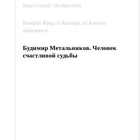
Мари Галлай. Он был боец
Валерий Фрид. О Каплере, об Алексее
Яковлевиче
Будимир Метальников. Человек
счастливой судьбы