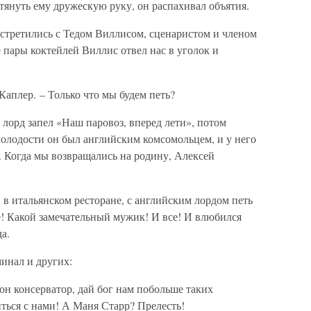
отянуть ему дружескую руку, он распахивал объятия.
третились с Тедом Виллисом, сценаристом и членом
пары коктейлей Виллис отвел нас в уголок и
Каплер. – Только что мы будем петь?
 лорд запел «Наш паровоз, вперед лети», потом
олодости он был английским комсомольцем, и у него
. Когда мы возвращались на родину, Алексей
:
 в итальянском ресторане, с английским лордом петь
! Какой замечательный мужик! И все! И влюбился
а.
инал и других:
он консерватор, дай бог нам побольше таких
иться с нами! А Маня Старр? Прелесть!