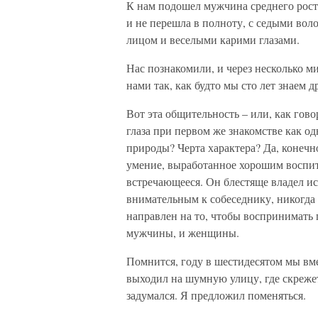
К нам подошел мужчина среднего роста
и не перешла в полноту, с седыми во
лицом и веселыми карими глазами.
Нас познакомили, и через несколько ми
нами так, как будто мы сто лет знаем 
Вот эта общительность – или, как гово
глаза при первом же знакомстве как о
природы? Черта характера? Да, конечно
умение, выработанное хорошим воспит
встречающееся. Он блестяще владел и
внимательным к собеседнику, никогда н
направлен на то, чтобы воспринимать 
мужчины, и женщины.
Помнится, году в шестидесятом мы вме
выходил на шумную улицу, где скреже
задумался. Я предложил поменяться.