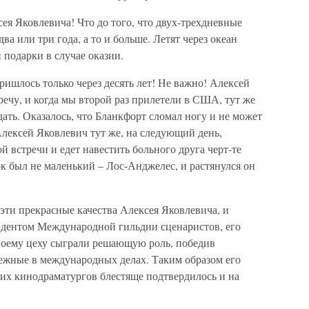
сея Яковлевича! Что до того, что двух-трехдневные
два или три года, а то и больше. Летят через океан
 подарки в случае оказии.
ишлось только через десять лет! Не важно! Алексей
ечу, и когда мы второй раз прилетели в США, тут же
дать. Оказалось, что Бланкфорт сломал ногу и не может
 Алексей Яковлевич тут же, на следующий день,
й встречи и едет навестить больного друга черт-те
ок был не маленький – Лос-Анджелес, и растянулся он
эти прекрасные качества Алексея Яковлевича, и
зидентом Международной гильдии сценаристов, его
своему цеху сыграли решающую роль, победив
бежные в международных делах. Таким образом его
ких кинодраматургов блестяще подтвердилось и на