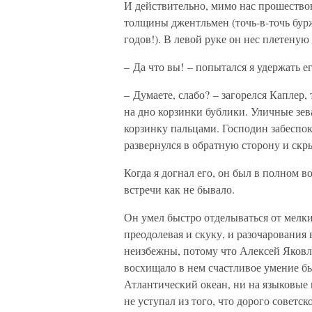
И действительно, мимо нас прошество
толщины джентльмен (точь-в-точь бур
годов!). В левой руке он нес плетеную
– Да что вы! – попытался я удержать е
– Думаете, слабо? – загорелся Каплер,
на дно корзинки бублики. Уличные зева
корзинку пальцами. Господин забеспо
развернулся в обратную сторону и скры
Когда я догнал его, он был в полном в
встречи как не бывало.
Он умел быстро отделываться от мелк
преодолевая и скуку, и разочарования 
неизбежны, потому что Алексей Яковл
восхищало в нем счастливое умение бы
Атлантический океан, ни на языковые 
не уступал из того, что дорого советс