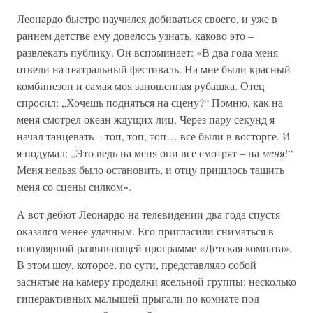
Леонардо быстро научился добиваться своего, и уже в
раннем детстве ему довелось узнать, каково это –
развлекать публику. Он вспоминает: «В два года меня
отвели на театральный фестиваль. На мне были красный
комбинезон и самая моя заношенная рубашка. Отец
спросил: „Хочешь подняться на сцену?“ Помню, как на
меня смотрел океан ждущих лиц. Через пару секунд я
начал танцевать – топ, топ, топ… все были в восторге. И
я подумал: „Это ведь на меня они все смотрят – на
меня
!“
Меня нельзя было остановить, и отцу пришлось тащить
меня со сцены силком».
А вот дебют Леонардо на телевидении два года спустя
оказался менее удачным. Его пригласили сниматься в
популярной развивающей программе «Детская комната».
В этом шоу, которое, по сути, представляло собой
заснятые на камеру проделки ясельной группы: несколько
гиперактивных малышей прыгали по комнате под