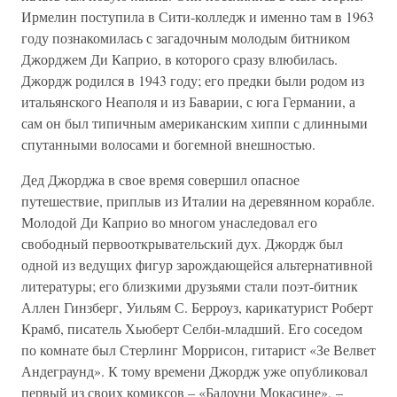
Ирмелин поступила в Сити-колледж и именно там в 1963
году познакомилась с загадочным молодым битником
Джорджем Ди Каприо, в которого сразу влюбилась.
Джордж родился в 1943 году; его предки были родом из
итальянского Неаполя и из Баварии, с юга Германии, а
сам он был типичным американским хиппи с длинными
спутанными волосами и богемной внешностью.
Дед Джорджа в свое время совершил опасное
путешествие, приплыв из Италии на деревянном корабле.
Молодой Ди Каприо во многом унаследовал его
свободный первооткрывательский дух. Джордж был
одной из ведущих фигур зарождающейся альтернативной
литературы; его близкими друзьями стали поэт-битник
Аллен Гинзберг, Уильям С. Берроуз, карикатурист Роберт
Крамб, писатель Хьюберт Селби-младший. Его соседом
по комнате был Стерлинг Моррисон, гитарист «Зе Велвет
Андеграунд». К тому времени Джордж уже опубликовал
первый из своих комиксов – «Балоуни Мокасине», –