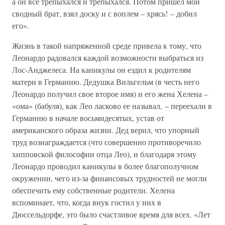
а он все трепыхался и трепыхался. Потом пришел мой
сводный брат, взял доску и с воплем – хрясь! – добил
его».
Жизнь в такой напряженной среде привела к тому, что
Леонардо радовался каждой возможности выбраться из
Лос-Анджелеса. На каникулы он ездил к родителям
матери в Германию. Дедушка Вильгельм (в честь него
Леонардо получил свое второе имя) и его жена Хелена –
«ома» (бабуля), как Лео ласково ее называл, – переехали в
Германию в начале восьмидесятых, устав от
американского образа жизни. Дед верил, что упорный
труд вознаграждается (что совершенно противоречило
хипповской философии отца Лео), и благодаря этому
Леонардо проводил каникулы в более благополучном
окружении, чего из-за финансовых трудностей не могли
обеспечить ему собственные родители. Хелена
вспоминает, что, когда внук гостил у них в
Дюссельдорфе, это было счастливое время для всех. «Лет