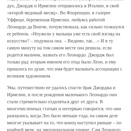
дух, Джордж и Ирмелин отправились в Италию, в свой
«второй медовый месяц». Во Флоренции, в галерее
Уффици, беременная Ирмелин, любуясь работой
Леонардо да Винчи, почувствовала, как сильно толкнулся
ее ребенок. «Неужели у малыша уже есть свой взгляд на
искусство? – подумала она. – Видимо, так…» И в ту
самую минуту на том самом месте она решила, если
родится мальчик, назвать его Леонардо. Джордж был
только рад: вторым именем его отца было Леон, и ему
пришлось по душе, что имя будет вызывать ассоциации с
великим художником.
Увы, путешествию не удалось спасти брак Джорджа и
Ирмелин, и после рождения маленького Леонардо они
стали стремительно отдаляться друг от друга. В
многочисленных статьях и интервью говорится, что они
разошлись, когда Лео было меньше года; на самом деле
многое указывает на то, что конец наступил раньше – по
крайней мере, на эмоциональном уровне. Сам Леонардо