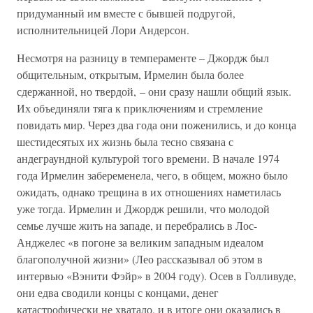
придуманный им вместе с бывшей подругой,
исполнительницей Лори Андерсон.
Несмотря на разницу в темпераменте – Джордж был
общительным, открытым, Ирмелин была более
сдержанной, но твердой, – они сразу нашли общий язык.
Их объединяли тяга к приключениям и стремление
повидать мир. Через два года они поженились, и до конца
шестидесятых их жизнь была тесно связана с
андеграундной культурой того времени. В начале 1974
года Ирмелин забеременела, чего, в общем, можно было
ожидать, однако трещина в их отношениях наметилась
уже тогда. Ирмелин и Джордж решили, что молодой
семье лучше жить на западе, и перебрались в Лос-
Анджелес «в погоне за великим западным идеалом
благополучной жизни» (Лео рассказывал об этом в
интервью «Вэнити Фэйр» в 2004 году). Осев в Голливуде,
они едва сводили концы с концами, денег
катастрофически не хватало, и в итоге они оказались в