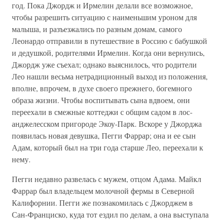
год. Пока Джордж и Ирмелин делали все возможное,
чтобы разрешить ситуацию с наименьшим уроном для
малыша, и разъезжались по разным домам, самого
Леонардо отправили в путешествие в Россию с бабушкой
и дедушкой, родителями Ирмелин. Когда они вернулись,
Джордж уже съехал; однако выяснилось, что родители
Лео нашли весьма нетрадиционный выход из положения,
вполне, впрочем, в духе своего прежнего, богемного
образа жизни. Чтобы воспитывать сына вдвоем, они
переехали в смежные коттеджи с общим садом в лос-
анджелесском пригороде Экоу-Парк. Вскоре у Джорджа
появилась новая девушка, Пегги Фаррар; она и ее сын
Адам, который был на три года старше Лео, переехали к
нему.
Пегги недавно развелась с мужем, отцом Адама. Майкл
Фаррар был владельцем молочной фермы в Северной
Калифорнии. Пегги же познакомилась с Джорджем в
Сан-Франциско, куда тот ездил по делам, а она выступала