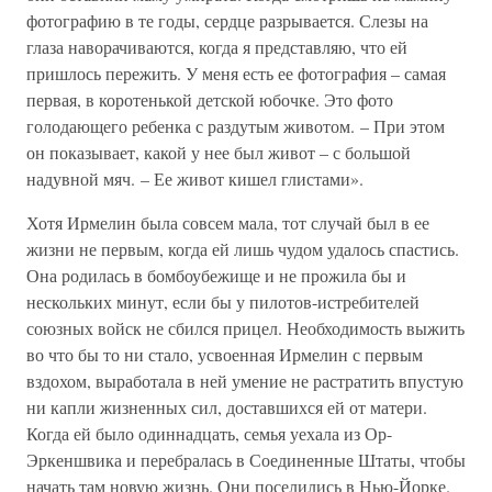
фотографию в те годы, сердце разрывается. Слезы на
глаза наворачиваются, когда я представляю, что ей
пришлось пережить. У меня есть ее фотография – самая
первая, в коротенькой детской юбочке. Это фото
голодающего ребенка с раздутым животом. – При этом
он показывает, какой у нее был живот – с большой
надувной мяч. – Ее живот кишел глистами».
Хотя Ирмелин была совсем мала, тот случай был в ее
жизни не первым, когда ей лишь чудом удалось спастись.
Она родилась в бомбоубежище и не прожила бы и
нескольких минут, если бы у пилотов-истребителей
союзных войск не сбился прицел. Необходимость выжить
во что бы то ни стало, усвоенная Ирмелин с первым
вздохом, выработала в ней умение не растратить впустую
ни капли жизненных сил, доставшихся ей от матери.
Когда ей было одиннадцать, семья уехала из Ор-
Эркеншвика и перебралась в Соединенные Штаты, чтобы
начать там новую жизнь. Они поселились в Нью-Йорке.