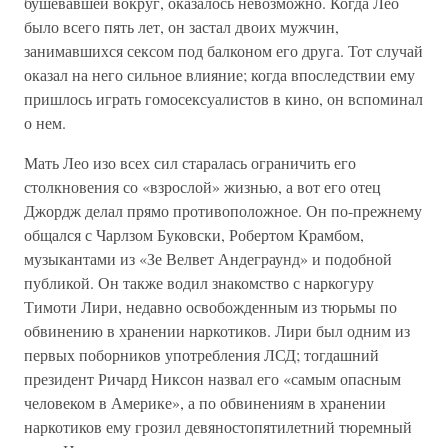
бушевавшей вокруг, оказалось невозможно. Когда Лео
было всего пять лет, он застал двоих мужчин,
занимавшихся сексом под балконом его друга. Тот случай
оказал на него сильное влияние; когда впоследствии ему
пришлось играть гомосексуалистов в кино, он вспоминал
о нем.
Мать Лео изо всех сил старалась ограничить его
столкновения со «взрослой» жизнью, а вот его отец
Джордж делал прямо противоположное. Он по-прежнему
общался с Чарлзом Буковски, Робертом Крамбом,
музыкантами из «Зе Велвет Андеграунд» и подобной
публикой. Он также водил знакомство с наркогуру
Тимоти Лири, недавно освобожденным из тюрьмы по
обвинению в хранении наркотиков. Лири был одним из
первых поборников употребления ЛСД; тогдашний
президент Ричард Никсон назвал его «самым опасным
человеком в Америке», а по обвинениям в хранении
наркотиков ему грозил девяностопятилетний тюремный