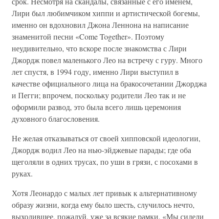
срок. Несмотря на скандалы, связанные с его именем,
Лири был любимчиком хиппи и артистической богемы,
именно он вдохновил Джона Леннона на написание
знаменитой песни «Come Together». Поэтому
неудивительно, что вскоре после знакомства с Лири
Джордж повел маленького Лео на встречу с гуру. Много
лет спустя, в 1994 году, именно Лири выступил в
качестве официального лица на бракосочетании Джорджа
и Пегги; впрочем, поскольку родители Лео так и не
оформили развод, это была всего лишь церемония
духовного благословения.
Не желая отказываться от своей хипповской идеологии,
Джордж водил Лео на нью-эйджевые парады; где оба
щеголяли в одних трусах, по уши в грязи, с посохами в
руках.
Хотя Леонардо с малых лет привык к альтернативному
образу жизни, когда ему было шесть, случилось нечто,
выходившее, пожалуй, уже за всякие рамки. «Мы сидели