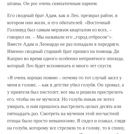
штаны. Он рос очень симпатичным парнем.
Его сводный брат Адам, как и Лео, презирал район, в
котором они жили, и его обитателей. «Восточный
Голливуд был самым мерзким кварталом из всех, –
говорил он. – Мы называли его „город отбросов“».
Вместе Адам и Леонардо не раз попадали в передряги.
Именно сводный старший брат пришел на помощь Ди
Каприо во время одного особенно неприятного эпизода,
который Лео будет вспоминать и много лет спустя.
«Я очень хорошо помню – почему-то тот случай засел у
меня в голове, – как в детстве убил голубя. Он хромал, а
у приятеля был пистолет; вот мы и решили пристрелить
его, чтобы он не мучился. Но голубь никак не хотел
умирать, и нам пришлось выстрелить целых десять или
пятнадцать раз. Смотреть на мучения этой несчастной
птицы было просто невыносимо. Я сидел и плакал, глядя
на голубя, которому все стреляли то в голову, то в спину,