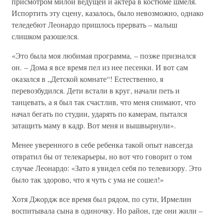
присмотром милой ведущей и актера в костюме шмеля.
Испортить эту сцену, казалось, было невозможно, однако
теледебют Леонардо пришлось прервать – малыш
слишком разошелся.
«Это была моя любимая программа, – позже признался
он. – Дома я все время пел из нее песенки. И вот сам
оказался в „Детской комнате“! Естественно, я
перевозбудился. Дети встали в круг, начали петь и
танцевать, а я был так счастлив, что меня снимают, что
начал бегать по студии, ударять по камерам, пытался
затащить маму в кадр. Вот меня и вышвырнули».
Менее уверенного в себе ребенка такой опыт навсегда
отвратил бы от телекарьеры, но вот что говорит о том
случае Леонардо: «Зато я увидел себя по телевизору. Это
было так здорово, что я чуть с ума не сошел!»
Хотя Джордж все время был рядом, по сути, Ирмелин
воспитывала сына в одиночку. Но район, где они жили –