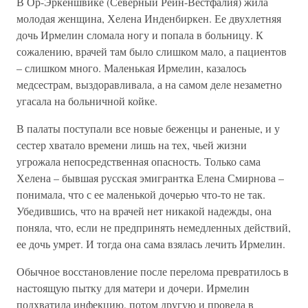
В Ор-Эркеншвике (Северный Рейн-Вестфалия) жила
молодая женщина, Хелена Инденбиркен. Ее двухлетняя
дочь Ирмелин сломала ногу и попала в больницу. К
сожалению, врачей там было слишком мало, а пациентов
– слишком много. Маленькая Ирмелин, казалось
медсестрам, выздоравливала, а на самом деле незаметно
угасала на больничной койке.
В палаты поступали все новые беженцы и раненые, и у
сестер хватало времени лишь на тех, чьей жизни
угрожала непосредственная опасность. Только сама
Хелена – бывшая русская эмигрантка Елена Смирнова –
понимала, что с ее маленькой дочерью что-то не так.
Убедившись, что на врачей нет никакой надежды, она
поняла, что, если не предпринять немедленных действий,
ее дочь умрет. И тогда она сама взялась лечить Ирмелин.
Обычное восстановление после перелома превратилось в
настоящую пытку для матери и дочери. Ирмелин
подхватила инфекцию, потом другую и провела в