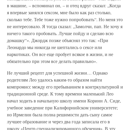
в машине, – вспоминал он, – и отец вдруг сказал: „Когда
я впервые занялся сексом, мне было как раз столько,
сколько тебе. Тебе тоже нужно попробовать“. Но меня это
не интересовало. Я тогда сказал: „Замолчи, пап. Не хочу я
ничего такого пробовать. Лучше пойду и сделаю всю
домашку“». Джордж позже объяснял это так: «При
Леонардо мы никогда не шептались о сексе или
наркотиках. Он все еще пробует всякое в жизни, и не
обязательно при этом все делать правильно».
Не лучший рецепт для успешной жизни… Однако
родителям Лео удалось каким-то образом найти
компромисс между его пребыванием в контркультурной и
традиционной среде. К тому времени маленький Лео
начал ходить в начальную школу имени Коринн А. Сиде,
учебное заведение при Калифорнийском университете;
но Ирмелин была полна решимости дать сыну самое
лучшее образование и через два года записала его в
школу «Центр специализированного обучения». В эту