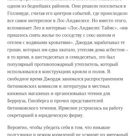
одном из беднейших районов. Они решили поселиться в
Голливуде, считая его центром событий, где происходило
все самое интересное в Лос-Анджелесе. Но вместо этого,
вспоминает Лео в интервью «Лос-Анджелес Таймс», «им
пришлось снять жилье по соседству с секс-шопом и
отелем с водяными кроватями». Джордж зарабатывал те
гроши, которых им едва хватало, утепляя дома асбестом –
в то время, в шестидесятых и семидесятых, это был
популярный противопожарный утеплитель, который
использовался в конструкциях кровли и полов. В
свободное время Джордж занимался распространением
битниковских комиксов и литературы в местных
книжных магазинах и организовывал чтения для
Берроуза, Гинзберга и прочих представителей
битниковского течения. Ирмелин устроилась на работу
секретаршей в юридическую фирму.
Вероятно, чтобы убедить себя в том, что никакие
подгузники и режим кормлений не усмирят их мятежный