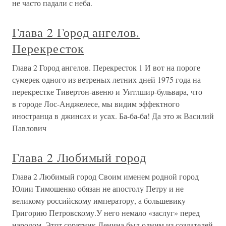
не часто падали с неба.
Глава 2 Город ангелов.
Перекресток
Глава 2 Город ангелов. Перекресток 1 И вот на пороге
сумерек одного из ветреных летних дней 1975 года на
перекрестке Тивертон-авеню и Уитлшир-бульвара, что
в городе Лос-Анджелесе, мы видим эффектного
иностранца в джинсах и усах. Ба-ба-ба! Да это ж Василий
Павлович
Глава 2 Любимый город
Глава 2 Любимый город Своим именем родной город
Юлии Тимошенко обязан не апостолу Петру и не
великому российскому императору, а большевику
Григорию Петровскому.У него немало «заслуг» перед
народом. Этот соратник Ленина был одним из создателей