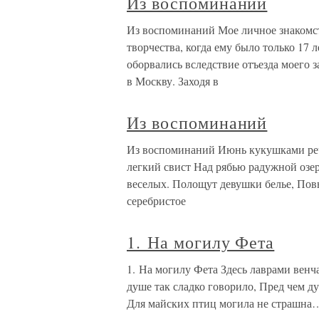
Из воспоминаний
Из воспоминаний Мое личное знакомст
творчества, когда ему было только 17 л
оборвались вследствие отъезда моего з
в Москву. Заходя в
Из воспоминаний
Из воспоминаний Июнь кукушками реч
легкий свист Над рябью радужной озер
веселых. Полощут девушки белье, По
серебристое
1. На могилу Фета
1. На могилу Фета Здесь лаврами венча
душе так сладко говорило, Пред чем ду
Для майских птиц могила не страшна…