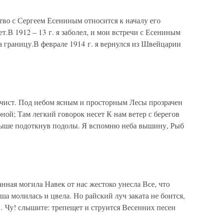
во с Сергеем Есениным относится к началу его
ет.В 1912 – 13 г. я заболел, и мои встречи с Есениным
а границу.В феврале 1914 г. я вернулся из Швейцарии
ист. Под небом ясным и просторным Лесы прозрачен
ной; Там легкий говорок несет К нам ветер с берегов
выше подоткнув подолы. Я вспомню неба вышину, Рыб
нная могила Навек от нас жестоко унесла Все, что
ша молилась и цвела. Но райский луч заката не боится,
 Чу! слышите: трепещет и струится Весенних песен