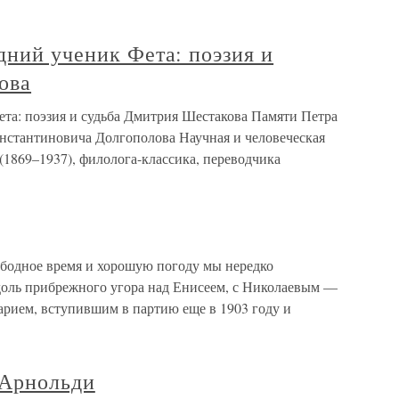
дний ученик Фета: поэзия и
ова
ета: поэзия и судьба Дмитрия Шестакова Памяти Петра
нстантиновича Долгополова Научная и человеческая
1869–1937), филолога-классика, переводчика
одное время и хорошую погоду мы нередко
доль прибрежного угора над Енисеем, с Николаевым —
рием, вступившим в партию еще в 1903 году и
 Арнольди