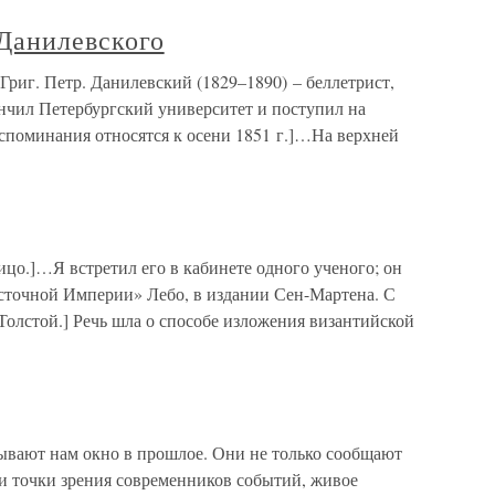
 Данилевского
Григ. Петр. Данилевский (1829–1890) – беллетрист,
нчил Петербургский университет и поступил на
оспоминания относятся к осени 1851 г.]…На верхней
цо.]…Я встретил его в кабинете одного ученого; он
осточной Империи» Лебо, в издании Сен-Мартена. С
. Толстой.] Речь шла о способе изложения византийской
вают нам окно в прошлое. Они не только сообщают
 и точки зрения современников событий, живое