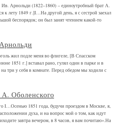
 Ив. Арнольди (1822–1860) – единоутробный брат А.
к лету 1849 г.]I…На другой день, я с сестрой заехал
льшой беспорядок; он был занят чтением какой-то
 Арнольди
оль жил подле меня во флигеле, [В Спасском
не 1851 г.] вставал рано, гулял один в парке и в
а на три у себя в комнате. Перед обедом мы ходили с
 А. Оболенского
о I…Осенью 1851 года, будучи проездом в Москве, я,
расположении духа, и на вопрос мой о том, как идут
ходите завтра вечером, в 8 часов, я вам почитаю».На