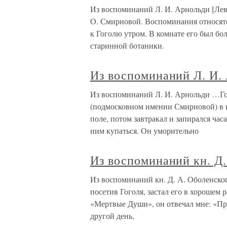
Из воспоминаний Л. И. Арнольди [Лев
О. Смирновой. Воспоминания относятся 
к Гоголю утром. В комнате его был бо
старинной ботаники.
Из воспоминаний Л. И.
Из воспоминаний Л. И. Арнольди …Гог
(подмосковном имении Смирновой) в ию
поле, потом завтракал и запирался час
ним купаться. Он уморительно
Из воспоминаний кн. Д.
Из воспоминаний кн. Д. А. Оболенског
посетив Гоголя, застал его в хорошем 
«Мертвые Души», он отвечал мне: «При
другой день,