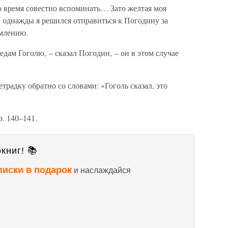
о время совестно вспоминать… Зато желтая моя
 и однажды я решился отправиться к Погодину за
емлению.
едам Гоголю, – сказал Погодин, – он в этом случае
традку обратно со словами: «Гоголь сказал, это
р. 140–141.
книг! 📚
писки в подарок
и наслаждайся