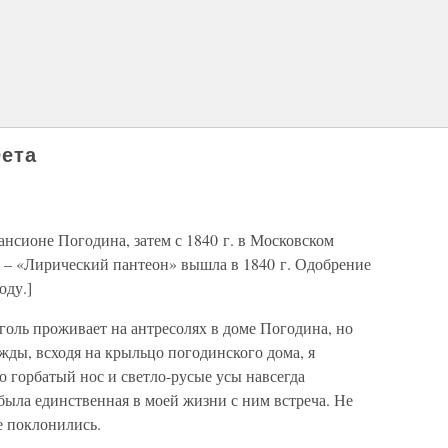
Фета
ансионе Погодина, затем с 1840 г. в Московском
в – «Лирический пантеон» вышла в 1840 г. Одобрение
оду.]
оголь проживает на антресолях в доме Погодина, но
ажды, всходя на крыльцо погодинского дома, я
о горбатый нос и светло-русые усы навсегда
 была единственная в моей жизни с ним встреча. Не
е поклонились.