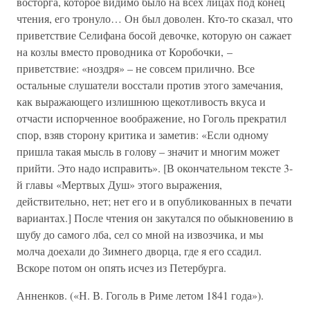
восторга, которое видимо было на всех лицах под конец
чтения, его тронуло… Он был доволен. Кто-то сказал, что
приветствие Селифана босой девочке, которую он сажает
на козлы вместо проводника от Коробочки, –
приветствие: «ноздря» – не совсем прилично. Все
остальные слушатели восстали против этого замечания,
как выражающего излишнюю щекотливость вкуса и
отчасти испорченное воображение, но Гоголь прекратил
спор, взяв сторону критика и заметив: «Если одному
пришла такая мысль в голову – значит и многим может
прийти. Это надо исправить». [В окончательном тексте 3-
й главы «Мертвых Душ» этого выражения,
действительно, нет; нет его и в опубликованных в печати
вариантах.] После чтения он закутался по обыкновению в
шубу до самого лба, сел со мной на извозчика, и мы
молча доехали до Зимнего дворца, где я его ссадил.
Вскоре потом он опять исчез из Петербурга.
Анненков. («Н. В. Гоголь в Риме летом 1841 года»).