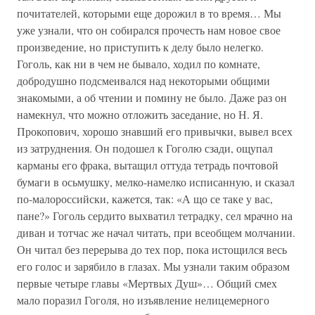
почитателей, которыми еще дорожил в то время… Мы
уже узнали, что он собирался прочесть нам новое свое
произведение, но приступить к делу было нелегко.
Гоголь, как ни в чем не бывало, ходил по комнате,
добродушно подсмеивался над некоторыми общими
знакомыми, а об чтении и помину не было. Даже раз он
намекнул, что можно отложить заседание, но Н. Я.
Прокопович, хорошо знавший его привычки, вывел всех
из затруднения. Он подошел к Гоголю сзади, ощупал
карманы его фрака, вытащил оттуда тетрадь почтовой
бумаги в осьмушку, мелко-намелко исписанную, и сказал
по-малороссийски, кажется, так: «А що се таке у вас,
пане?» Гоголь сердито выхватил тетрадку, сел мрачно на
диван и тотчас же начал читать, при всеобщем молчании.
Он читал без перерыва до тех пор, пока истощился весь
его голос и зарябило в глазах. Мы узнали таким образом
первые четыре главы «Мертвых Душ»… Общий смех
мало поразил Гоголя, но изъявление нелицемерного