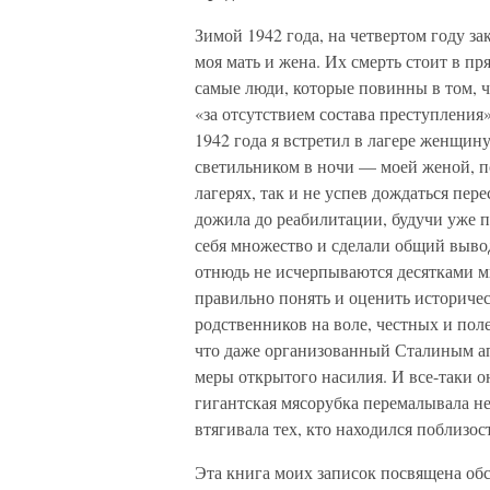
Зимой 1942 года, на четвертом году за
моя мать и жена. Их смерть стоит в пр
самые люди, которые повинны в том, ч
«за отсутствием состава преступления
1942 года я встретил в лагере женщину
светильником в ночи — моей женой, п
лагерях, так и не успев дождаться пе
дожила до реабилитации, будучи уже 
себя множество и сделали общий вывод
отнюдь не исчерпываются десятками м
правильно понять и оценить историчес
родственников на воле, честных и по
что даже организованный Сталиным а
меры открытого насилия. И все-таки о
гигантская мясорубка перемалывала не
втягивала тех, кто находился поблизос
Эта книга моих записок посвящена об