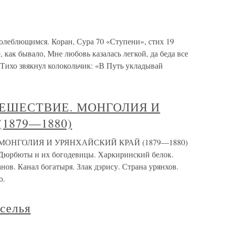
олеблющимся. Коран, Сура 70 «Ступени», стих 19
 как бывало, Мне любовь казалась легкой, да беда все
 Тихо звякнул колокольчик: «В Путь укладывай
УТЕШЕСТВИЕ. МОНГОЛИЯ И
1879—1880)
 МОНГОЛИЯ И УРЯНХАЙСКИЙ КРАЙ (1879—1880)
 Дюрбюты и их богодевицы. Харкиринский белок.
нов. Канал богатыря. Злак дэрису. Страна урянхов.
о.
селья