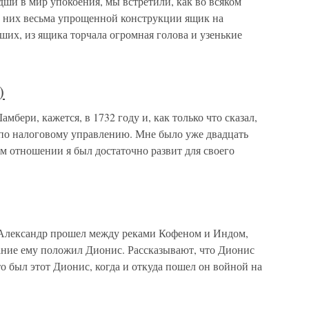
ши в мир упокоения, мы встретили, как во всяком
 них весьма упрощенной конструкции ящик на
ших, из ящика торчала огромная голова и узенькие
)
мбери, кажется, в 1732 году и, как только что сказал,
 по налоговому управлению. Мне было уже двадцать
ом отношении я был достаточно развит для своего
ю Александр прошел между реками Кофеном и Индом,
вание ему положил Дионис. Рассказывают, что Дионис
то был этот Дионис, когда и откуда пошел он войной на