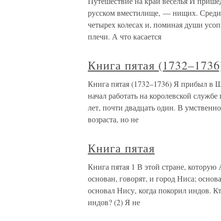
Путешествие на край веселья И пришед
русском вместилище, — нищих. Среди
четырех колесах и, поминая души усоп
плечи. А что касается
Книга пятая (1732–1736
Книга пятая (1732–1736) Я прибыл в Ша
начал работать на королевской службе
лет, почти двадцать один. В умственн
возраста, но не
Книга пятая
Книга пятая 1 В этой стране, котору
основан, говорят, и город Ниса; осно
основал Нису, когда покорил индов. К
индов? (2) Я не