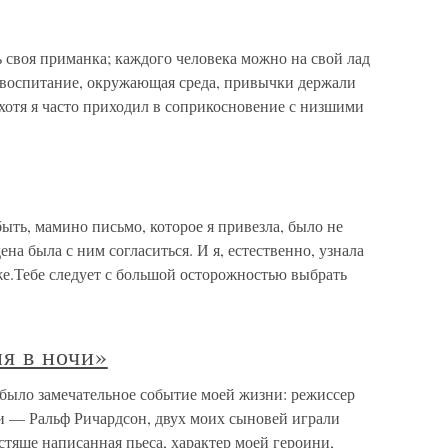
воя приманка; каждого человека можно на свой лад
а, воспитание, окружающая среда, привычки держали
 хотя я часто приходил в соприкосновение с низшими
мамино письмо, которое я привезла, было не
ена была с ним согласиться. И я, естественно, узнала
же.Тебе следует с большой осторожностью выбрать
я в ночи»
 было замечательное событие моей жизни: режиссер
и — Ральф Ричардсон, двух моих сыновей играли
тяще написанная пьеса, характер моей героини,