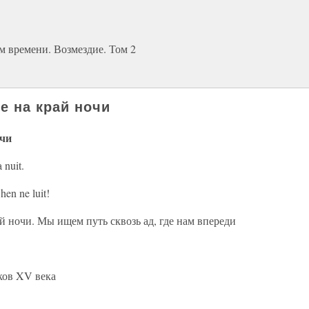
м времени. Возмездие. Том 2
е на край ночи
очи
 nuit.
en ne luit!
 ночи. Мы ищем путь сквозь ад, где нам впереди
ков XV века