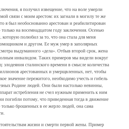
ключения, я получил извещение, что на воле умерли
ямой связи с моим арестом: их загнали в могилу те же
то я был необоснованно арестован и реабилитирован
» только на восемнадцатом году заключения. Осенью
, которую полюбил за то, что она стала для меня
омощником и другом. Ее муж умер в заполярных
ресмотра выдуманного «дела». Отбыв второй срок, жена
полным инвалидом. Таких примеров мы видели вокруг
: злодеяния сталинского времени в смысле количества
иллионов арестованных и умерщвленных, нет, чтобы
кое значение пережитого, необходимо учесть и гибель
лезных Родине людей. Они были настолько невинны,
ппарат истребления не счел нужным применить к ним
ни погибли потому, что приведенная тогда в движение
 только брошенных в ее жерло людей, она сама
ти.
стоятельствам жизни и смерти первой жены. Пример