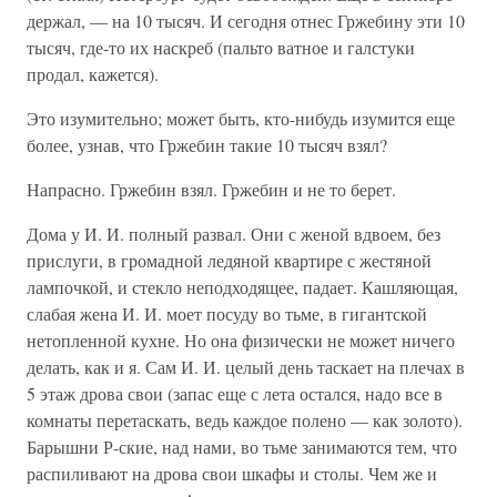
держал, — на 10 тысяч. И сегодня отнес Гржебину эти 10
тысяч, где-то их наскреб (пальто ватное и галстуки
продал, кажется).
Это изумительно; может быть, кто-нибудь изумится еще
более, узнав, что Гржебин такие 10 тысяч взял?
Напрасно. Гржебин взял. Гржебин и не то берет.
Дома у И. И. полный развал. Они с женой вдвоем, без
прислуги, в громадной ледяной квартире с жестяной
лампочкой, и стекло неподходящее, падает. Кашляющая,
слабая жена И. И. моет посуду во тьме, в гигантской
нетопленной кухне. Но она физически не может ничего
делать, как и я. Сам И. И. целый день таскает на плечах в
5 этаж дрова свои (запас еще с лета остался, надо все в
комнаты перетаскать, ведь каждое полено — как золото).
Барышни Р-ские, над нами, во тьме занимаются тем, что
распиливают на дрова свои шкафы и столы. Чем же и