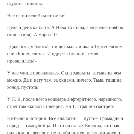
глубина тишины.
Все на ниточке! на ниточке!
Целый день капуста. А Нева-то стала, а еще едва ноябрь
(нов. стиля). А мороз 10°.
«Дяденька, я боюсь!» пищит мальчишка в Тургеневском
сне «Конец света». И вдруг: «Гляньте! земля
провалилась!»
У нас улица провалилась. Окна закрыты, затыканы чем
можно. Да и нету там, за окнами, ничего. Тьма, тишина,
холод, пустота.
У Л. К. после всего кошмара дифтеритного, нарывного,
стрептококкового, плеврит. На Т. страшно смотреть.
Не было в истории. Все аналогии — пустое. Громадный
город — самоубийца. И это на глазах Европы, которая
пальцем не шевелит, не то обидиотев, не то осатанев от