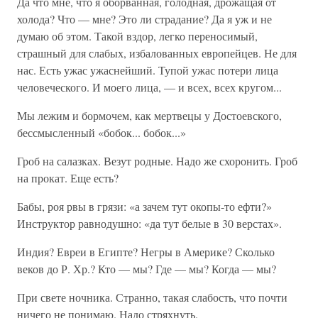
Да что мне, что я оборванная, голодная, дрожащая от
холода? Что — мне? Это ли страдание? Да я уж и не
думаю об этом. Такой вздор, легко переносимый,
страшный для слабых, избалованных европейцев. Не для
нас. Есть ужас ужаснейший. Тупой ужас потери лица
человеческого. И моего лица, — и всех, всех кругом...
Мы лежим и бормочем, как мертвецы у Достоевского,
бессмысленный «бобок... бобок...»
Гроб на салазках. Везут родные. Надо же схоронить. Гроб
на прокат. Еще есть?
Бабы, роя рвы в грязи: «а зачем тут окопы-то ефти?»
Инструктор равнодушно: «да тут белые в 30 верстах».
Индия? Евреи в Египте? Негры в Америке? Сколько
веков до Р. Хр.? Кто — мы? Где — мы? Когда — мы?
При свете ночника. Странно, такая слабость, что почти
ничего не понимаю. Надо стряхнуть.