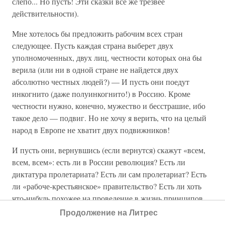
слепо... Но пусть! Эти сказки все же трезвее
действительности).
Мне хотелось бы предложить рабочим всех стран
следующее. Пусть каждая страна выберет двух
уполномоченных, двух лиц, честности которых она бы
верила (или ни в одной стране не найдется двух
абсолютно честных людей?) — И пусть они поедут
инкогнито (даже полуинкогнито!) в Россию. Кроме
честности нужно, конечно, мужество и бесстрашие, ибо
такое дело — подвиг. Но не хочу я верить, что на целый
народ в Европе не хватит двух подвижников!
И пусть они, вернувшись (если вернутся) скажут «всем,
всем, всем»: есть ли в России революция? Есть ли
диктатура пролетариата? Есть ли сам пролетариат? Есть
ли «рабоче-крестьянское» правительство? Есть ли хоть
что-нибудь похожее на проведение в жизнь принципов
«социализма»? Есть ли Совет, т.е. существует ли в
Продолжение на Литрес
учреждениях, называемых Советами, хоть тень