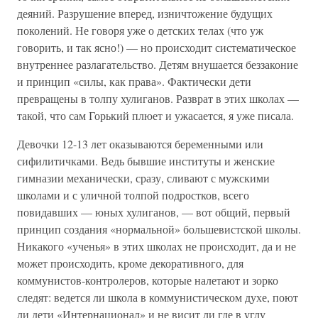
деяний. Разрушение вперед, изничтожение будущих
поколений. Не говоря уже о детских телах (что уж
говорить, и так ясно!) — но происходит систематическое
внутреннее разлагательство. Детям внушается беззаконие
и принцип «силы, как права». Фактически дети
превращены в толпу хулиганов. Разврат в этих школах —
такой, что сам Горький плюет и ужасается, я уже писала.
Девочки 12-13 лет оказываются беременными или
сифилитичками. Ведь бывшие институты и женские
гимназии механически, сразу, сливают с мужскими
школами и с уличной толпой подростков, всего
повидавших — юных хулиганов, — вот общий, первый
принцип создания «нормальной» большевистской школы.
Никакого «ученья» в этих школах не происходит, да и не
может происходить, кроме декоративного, для
коммунистов-контролеров, которые налетают и зорко
следят: ведется ли школа в коммунистическом духе, поют
ли дети «Интернационал» и не висит ли где в углу