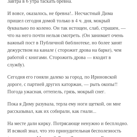
Завтра в 6 утра таскать бревна.
И вовсе, оказалось, не бревна!.. Несчастный Дима
пришел сегодня домой только в 4 ч. дня, мокрый
буквально по колено. Он так истощен, слаб, страшен, —
что на него почти нельзя смотреть. (Он занимает очень
важный пост в Публичной библиотеке, но более занят
дежурством на канале ( сторожит дрова на барке), чем
работой с книгами. Сторожить дрова — входит в
службу).
Сегодня его гоняли далеко за город, по Ириновской
дороге, с партией других каторжан, — рыть окопы!!
Погода ужасная, оттепель, грязь, мокрый снег.
Пока я Диму разувала, терла ему ноги щеткой, он мне
рассказывал, как их собирали, как гнали...
На месте дали кирку. Потрясающе ненужно и бесплодно.
И всякий знал, что это принудительная бесполезность