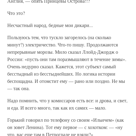
Англия, — опять Принцевы Острова!!?
Что это?
Несчастный народ, бедные мои дикари...
Пользуюсь тем, что тускло загорелось (на сколько
минут?) электричество. Что-то пишу. Продолжаются
непрерывные морозы. Мило сказал Ллойд-Джордж о
России: «пусть они там поразмышляют в течение зимы».
Очень недурно сказал. Кажется, этот субъект самый
бесстыдный из бесстыднейших. Но логика истории
беспощадна. И отомстит ему — рано или поздно. Не мы
— так она.
Надо помнить, что у комиссаров есть все: и дрова, и свет,
и еда. И всего много, так как их самих — мало.
Горький говорил по телефону со своим «Ильичем» (как
он зовет Ленина). Тот ему первое — с хохотком: — «ну
что, вас еще там в Петрограде не взяли?»