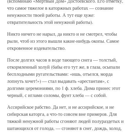
(вспоминаю «Мертвый Дом» Достоевского. Его отметку,
что самое тяжелое в каторжных работах — сознание
ненужности твоей работы. А тут еще хуже:
отвратительность этой ненужной работы).
Никто ничего не нарыл, да никто и не смотрел, чтобы
рыли, чтоб из этого вышли какие-нибудь окопы. Самое
откровенное издевательство.
После долгих часов в воде тающего снега — толстый,
откормленный холуй (бабы его тут же, в глаза, осыпали
бесплодными ругательствами: «ишь, отъелся, морда
лопнуть хочет!») — стал выдавать «арестантам», с
долгими церемониями, по 1 ф. хлеба. Дима принес этот
черный, с иглами соломы, фунт хлеба — с собой.
Ассирийское рабство. Да нет, и не ассирийское, и не
сибирская каторга, а что-то совсем вне примеров. Для
тяжкой ненужной работы сгоняют людей полураздетых и
шатающихся от голода, — сгоняют в снег, дождь, холод,