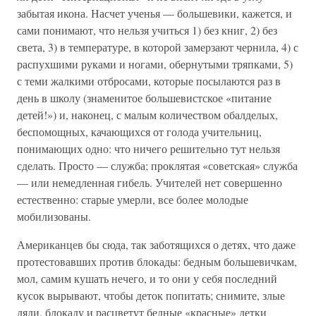
забытая икона. Насчет ученья — большевики, кажется, и
сами понимают, что нельзя учиться 1) без книг, 2) без
света, 3) в температуре, в которой замерзают чернила, 4) с
распухшими руками и ногами, обернутыми тряпками, 5)
с теми жалкими отбросами, которые посылаются раз в
день в школу (знаменитое большевистское «питание
детей!») и, наконец, с малым количеством обалделых,
беспомощных, качающихся от голода учительниц,
понимающих одно: что ничего решительно тут нельзя
сделать. Просто — служба; проклятая «советская» служба
— или немедленная гибель. Учителей нет совершенно
естественно: старые умерли, все более молодые
мобилизованы.
Американцев бы сюда, так заботящихся о детях, что даже
протестовавших против блокады: бедным большевичкам,
мол, самим кушать нечего, и то они у себя последний
кусок вырывают, чтобы деток попитать; снимите, злые
дяди, блокаду и расцветут бедные «красные» детки