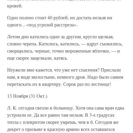
кровей.
Одно полено стоит 40 рублей, но достать нельзя ни
одного... «под угрозой расстрела».
Летом дни катились один за другим, кругло щелкая,
словно черепа. Катились, катились, — вдруг съежились,
сморщились, черные, точно мороженные яблочки, — и
еще скорее защелкали, катясь.
Неужели мне кажется, что уже нет спасения? Прислали
нам, в виде милостыни, немного дров. Надо было самим
перетаскать их в квартиру. Сорок раз по лестнице!
13 Ноября (31 Окт.)
Л. К. сегодня свезли в больницу. Хотя она сама врач едва
устроили ее. Да все равно там нельзя. В 3-х градусах
тепла с плевритом скорее умрешь, чем в б. Сегодня же
декрет о призыве в красную армию всех оставшихся