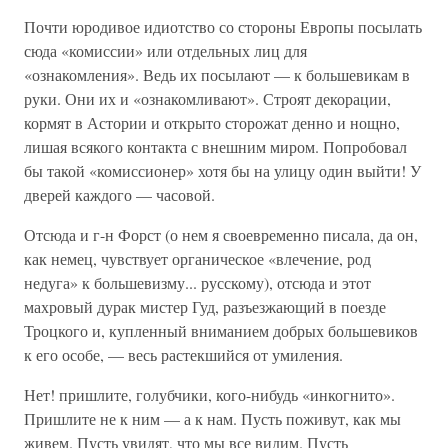
Почти юродивое идиотство со стороны Европы посылать
сюда «комиссии» или отдельных лиц для
«ознакомления». Ведь их посылают — к большевикам в
руки. Они их и «ознакомливают». Строят декорации,
кормят в Астории и открыто сторожат денно и нощно,
лишая всякого контакта с внешним миром. Попробовал
бы такой «комиссионер» хотя бы на улицу один выйти! У
дверей каждого — часовой.
Отсюда и г-н Форст (о нем я своевременно писала, да он,
как немец, чувствует органическое «влечение, род
недуга» к большевизму... русскому), отсюда и этот
махровый дурак мистер Гуд, разъезжающий в поезде
Троцкого и, купленный вниманием добрых большевиков
к его особе, — весь растекшийся от умиления.
Нет! пришлите, голубчики, кого-нибудь «инкогнито».
Пришлите не к ним — а к нам. Пусть поживут, как мы
живем. Пусть увидят, что мы все видим. Пусть