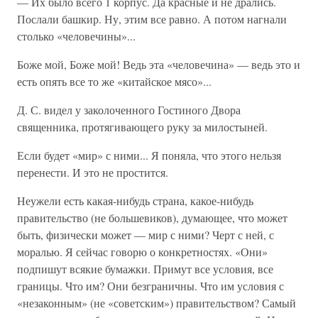
— Их было всего 1 корпус. Да красные и не дрались.
Послали башкир. Ну, этим все равно. А потом нагнали
столько «человечины»...
Боже мой, Боже мой! Ведь эта «человечина» — ведь это и
есть опять все то же «китайское мясо»...
Д. С. видел у заколоченного Гостиного Двора
священника, протягивающего руку за милостыней.
Если будет «мир» с ними... Я поняла, что этого нельзя
перенести. И это не простится.
Неужели есть какая-нибудь страна, какое-нибудь
правительство (не большевиков), думающее, что может
быть, физически может — мир с ними? Черт с ней, с
моралью. Я сейчас говорю о конкретностях. «Они»
подпишут всякие бумажки. Примут все условия, все
границы. Что им? Они безграничны. Что им условия с
«незаконным» (не «советским») правительством? Самый