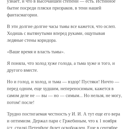
узнает, и что в высочайшей степени — есть. Истинное
бытие посреди пляски призраков, в тени нашей
фантасмагории.
В эти долгие-долгие часы тьмы все кажется, что ослеп.
Ходишь с вытянутыми вперед руками, ощупывая
ледяные стены коридора.
«Ваше время и власть тьмы».
Я поняла, что холод хуже голода, а тьма хуже и того, и
другого вместе.
Но и голод, и холод, и тьма — вздор! Пустяки! Ничто —
перед одним, еще худшим, непереносимым, кажется в
самом деле не — вы — но — симым... Но нельзя, не могу,
потом! после!
Трудно постигаемая честность у И. И. А тут еще его вера
и оптимизм. Держал пари с Гржебиным, что к 1 ноября
(ст. стиля) Петербург будет освобожден. Еще в сентябре