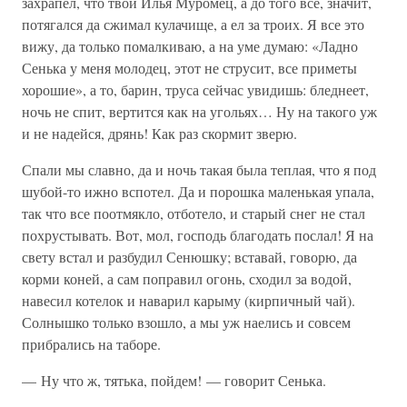
захрапел, что твой Илья Муромец, а до того все, значит,
потягался да сжимал кулачище, а ел за троих. Я все это
вижу, да только помалкиваю, а на уме думаю: «Ладно
Сенька у меня молодец, этот не струсит, все приметы
хорошие», а то, барин, труса сейчас увидишь: бледнеет,
ночь не спит, вертится как на угольях… Ну на такого уж
и не надейся, дрянь! Как раз скормит зверю.
Спали мы славно, да и ночь такая была теплая, что я под
шубой-то ижно вспотел. Да и порошка маленькая упала,
так что все поотмякло, отботело, и старый снег не стал
похрустывать. Вот, мол, господь благодать послал! Я на
свету встал и разбудил Сенюшку; вставай, говорю, да
корми коней, а сам поправил огонь, сходил за водой,
навесил котелок и наварил карыму (кирпичный чай).
Солнышко только взошло, а мы уж наелись и совсем
прибрались на таборе.
— Ну что ж, тятька, пойдем! — говорит Сенька.