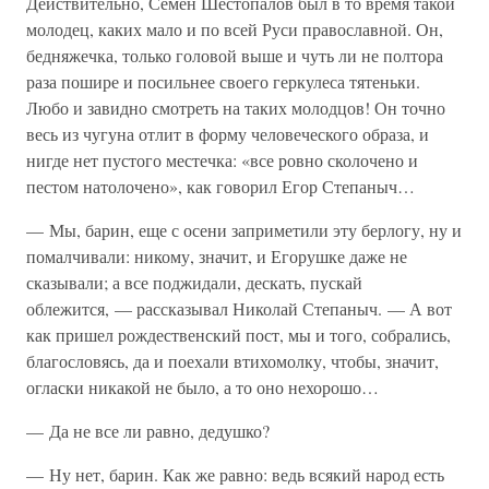
Действительно, Семен Шестопалов был в то время такой
молодец, каких мало и по всей Руси православной. Он,
бедняжечка, только головой выше и чуть ли не полтора
раза пошире и посильнее своего геркулеса тятеньки.
Любо и завидно смотреть на таких молодцов! Он точно
весь из чугуна отлит в форму человеческого образа, и
нигде нет пустого местечка: «все ровно сколочено и
пестом натолочено», как говорил Егор Степаныч…
— Мы, барин, еще с осени заприметили эту берлогу, ну и
помалчивали: никому, значит, и Егорушке даже не
сказывали; а все поджидали, дескать, пускай
облежится, — рассказывал Николай Степаныч. — А вот
как пришел рождественский пост, мы и того, собрались,
благословясь, да и поехали втихомолку, чтобы, значит,
огласки никакой не было, а то оно нехорошо…
— Да не все ли равно, дедушко?
— Ну нет, барин. Как же равно: ведь всякий народ есть