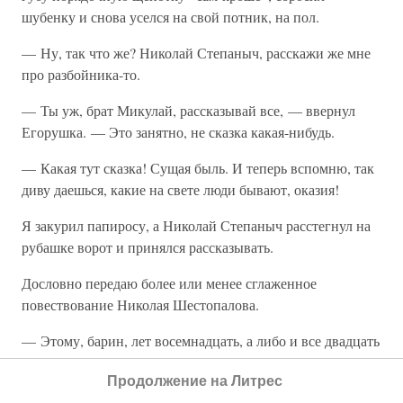
шубенку и снова уселся на свой потник, на пол.
— Ну, так что же? Николай Степаныч, расскажи же мне
про разбойника-то.
— Ты уж, брат Микулай, рассказывай все, — ввернул
Егорушка. — Это занятно, не сказка какая-нибудь.
— Какая тут сказка! Сущая быль. И теперь вспомню, так
диву даешься, какие на свете люди бывают, оказия!
Я закурил папиросу, а Николай Степаныч расстегнул на
рубашке ворот и принялся рассказывать.
Дословно передаю более или менее сглаженное
повествование Николая Шестопалова.
— Этому, барин, лет восемнадцать, а либо и все двадцать
уж будет (значит, в сороковых годах), как бежал из
Продолжение на Литрес
острога волжский разбойник Казанцев. А за что он сидел