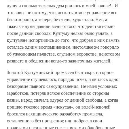
душу и сколько тяжелых дум роилось в моей голове!.. И
это вовсе не потому, что, дескать, в мое управление все
было хорошо, а теперь, без меня, худо стало. Нет, а
тяжелые думы давили меня оттого, что действительно
после данной свободы Култуму нельзя было узнать, а
култумяне испортились до того, что добрая о них память
осталась одним воспоминанием, настоящее же говорило
об ужасающем пьянстве, огульном воровстве, неистовом
разврате и обеднении когда-то зажиточных жителей.
Золотой Култуминский промысел был закрыт, горное
управление стушевалось, порядок исчез, и явилось одно
безобразие пьяного самоуправления. Не имея условных
заработков, потеряв всякое обеспечение со стороны
казны, народ сначала одурел от данной свободы, а когда
пришло тяжелое время «некусая», он волей-неволей
бросился нахищническую разработку промысла,
оставленного без призрения; или побросал свои
прадедами насиженные гнезда, веками облюбованные