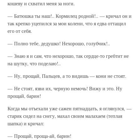
кошеву и схватил меня за ноги.
— Батюшка ты наш!.. Кормилец родной!.. — кричал он и
так крепко уцепился за мои колени, что я едва оттащил
его от себя.
— Полно тебе, дедушко! Нехорошо, голубчик!..
— Знаю я и сам, что нехорошо, так сердце-то гребтит не
на шутку, что поделаю!..
— Ну, прощай, Пальцев, а то видишь — кони не стоят.
— Не стоят, язви их, черную немочь! Вижу и это. Ну
прощай, барин!
Когда мы отъехали уже сажен пятнадцать, я оглянулся, —
старик сидел на снегу, махал своим малахаем (теплая
шапка) и кричал:
— Прощай, проща-ай, барин!