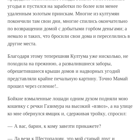
угодья и пустился на заработки по более или менее
удаленным золотым приискам. Многие из култумян
покончили там свои дни, многие спились окончательно
по возвращении домой с добытыми горбом деньгами; а
немало и таких, что бросили свои дома и переселились в
другие места.
Благодаря этому теперешняя Култума уже нисколько, не
походила на прежнюю, а развалившиеся заборы,
обрешетившиеся крыши домов и надворных угодий
представляли крайне печальную картину. Точно Мамай
прошел через селение!..
Бойкие взмыленные лошади одним духом подняли мою
кошевку с речки Газимура на высокий «взвоз», а на улице
ко мне обернулся ямщик и, сдерживая тройку, спросил:
— А вас, барин, к кому завезти прикажете?
— Да вези к Шестопалову, это мой старый друг и