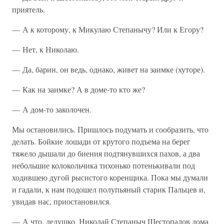
приятель.
— А к которому, к Микулаю Степанычу? Или к Егору?
— Нет, к Николаю.
— Да, барин, он ведь, однако, живет на заимке (хуторе).
— Как на заимке? А в доме-то кто же?
— А дом-то заколочен.
Мы остановились. Пришлось подумать и сообразить, что
делать. Бойкие лошади от крутого подъема на берег
тяжело дышали до биения подтянувшихся пахов, а два
небольшие колокольчика тихонько потенькивали под
ходившею дугой рысистого коренщика. Пока мы думали
и гадали, к нам подошел полупьяный старик Пальцев и,
увидав нас, приостановился.
— А что, дедушко, Николай Степаныч Шестопалов дома