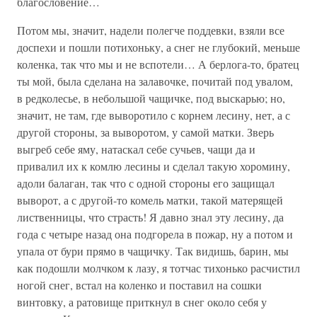
благословение…
Потом мы, значит, надели полегче поддевки, взяли все
доспехи и пошли потихоньку, а снег не глубокий, меньше
коленка, так что мы и не вспотели… А берлога-то, братец
ты мой, была сделана на залавочке, почитай под увалом,
в редколесье, в небольшой чащичке, под выскарью; но,
значит, не там, где выворотило с корнем лесину, нет, а с
другой стороны, за выворотом, у самой матки. Зверь
выгреб себе яму, натаскал себе сучьев, чащи да и
привалил их к комлю лесины и сделал такую хоромину,
адоли балаган, так что с одной стороны его защищал
выворот, а с другой-то комель матки, такой матерящей
лиственницы, что страсть! Я давно знал эту лесину, да
года с четыре назад она подгорела в пожар, ну а потом и
упала от бури прямо в чащичку. Так видишь, барин, мы
как подошли молчком к лазу, я тотчас тихонько расчистил
ногой снег, встал на коленко и поставил на сошки
винтовку, а ратовище приткнул в снег около себя у