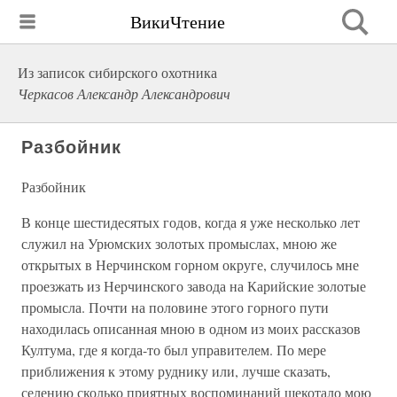
ВикиЧтение
Из записок сибирского охотника
Черкасов Александр Александрович
Разбойник
Разбойник
В конце шестидесятых годов, когда я уже несколько лет
служил на Урюмских золотых промыслах, мною же
открытых в Нерчинском горном округе, случилось мне
проезжать из Нерчинского завода на Карийские золотые
промысла. Почти на половине этого горного пути
находилась описанная мною в одном из моих рассказов
Култума, где я когда-то был управителем. По мере
приближения к этому руднику или, лучше сказать,
селению сколько приятных воспоминаний щекотало мою