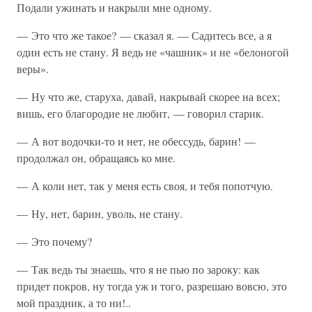
Подали ужинать и накрыли мне одному.
— Это что же такое? — сказал я. — Садитесь все, а я
один есть не стану. Я ведь не «чашник» и не «белоногой
веры».
— Ну что же, старуха, давай, накрывай скорее на всех;
вишь, его благородие не любит, — говорил старик.
— А вот водочки-то и нет, не обессудь, барин! —
продолжал он, обращаясь ко мне.
— А коли нет, так у меня есть своя, и тебя попотчую.
— Ну, нет, барин, уволь, не стану.
— Это почему?
— Так ведь ты знаешь, что я не пью по зароку: как
придет покров, ну тогда уж и того, разрешаю вовсю, это
мой праздник, а то ни!..