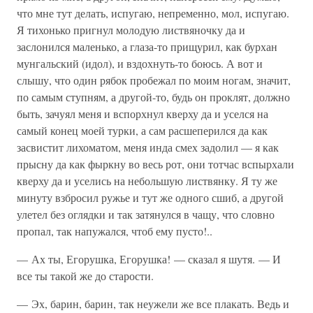
что мне тут делать, испугаю, непременно, мол, испугаю.
Я тихонько пригнул молодую листвяночку да и
заслонился маленько, а глаза-то прищурил, как бурхан
мунгальский (идол), и вздохнуть-то боюсь. А вот и
слышу, что один рябок пробежал по моим ногам, значит,
по самым ступням, а другой-то, будь он проклят, должно
быть, зачуял меня и вспорхнул кверху да и уселся на
самый конец моей турки, а сам расшеперился да как
засвистит лихоматом, меня инда смех задолил — я как
прысну да как фыркну во весь рот, они тотчас вспырхали
кверху да и уселись на небольшую листвянку. Я ту же
минуту взбросил ружье и тут же одного сшиб, а другой
улетел без оглядки и так затянулся в чащу, что словно
пропал, так напужался, чтоб ему пусто!..
— Ах ты, Егорушка, Егорушка! — сказал я шутя. — И
все ты такой же до старости.
— Эх, барин, барин, так неужели же все плакать. Ведь и