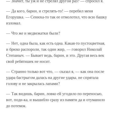
— Значит, ты уж и не стрелял другой раз? — спросил я.
— Да кого, барин, и стрелять-то! — перебил меня
Егорушка. — Сенюха-то так ее отмолотил, что всю башку
изломал.
— Что же и медвежатки были?
— Нет, одна была, как есть одна. Какая-то пустоцветная,
и брюхо распороли, так один жир, — говорил Николай
Степаныч. — Бывает ведь, барин, и это. Другая весь век
свой ребятишек не носит.
— Странно только вот что, — сказал я, — как она после
удара бастрыгом далась на другие удары, не спрятала
голову и не закрылась лапами?
— Так видишь, барин, ловко ей угодило по переносью,
вот, поди-ка, и вышибло сразу из памяти да и отуманило
до потемок.