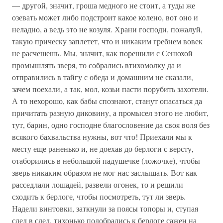
— другой, значит, гроша медного не стоит, а туды же
озевать может либо подстроит какое колено, вот оно и
неладно, а ведь это не козуля. Храни господи, пожалуй,
такую прическу заплетет, что и никаким гребнем вовек
не расчешешь. Мы, значит, как порешили с Сенюхой
промышлять зверя, то собрались втихомолку да и
отправились в тайгу с обеда и домашним не сказали,
зачем поехали, а так, мол, козьи пасти порубить захотели.
А то нехорошо, как бабы спознают, станут опасаться да
причитать разную диковину, а промысел этого не любит,
тут, барин, одно господне благословение да своя воля без
всякого бахвальства нужны, вот что! Приехали мы к
месту еще раненько и, не доехав до берлоги с версту,
отаборились в небольшой падушечке (ложочке), чтобы
зверь никаким образом не мог нас заслышать. Вот как
расседлали лошадей, развели огонек, то и решили
сходить к берлоге, чтобы посмотреть, тут ли зверь.
Надели винтовки, заткнули за поясы топоры и, ступая
след в след, тихонько подобрались к берлоге сажен на