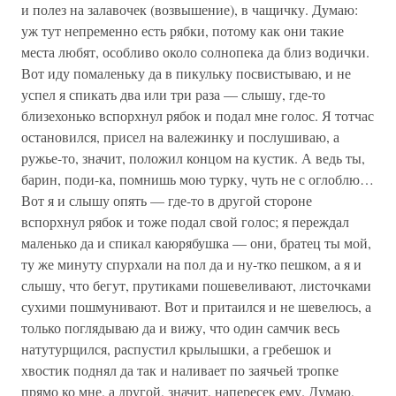
и полез на залавочек (возвышение), в чащичку. Думаю:
уж тут непременно есть рябки, потому как они такие
места любят, особливо около солнопека да близ водички.
Вот иду помаленьку да в пикульку посвистываю, и не
успел я спикать два или три раза — слышу, где-то
близехонько вспорхнул рябок и подал мне голос. Я тотчас
остановился, присел на валежинку и послушиваю, а
ружье-то, значит, положил концом на кустик. А ведь ты,
барин, поди-ка, помнишь мою турку, чуть не с оглоблю…
Вот я и слышу опять — где-то в другой стороне
вспорхнул рябок и тоже подал свой голос; я переждал
маленько да и спикал каюрябушка — они, братец ты мой,
ту же минуту спурхали на пол да и ну-тко пешком, а я и
слышу, что бегут, прутиками пошевеливают, листочками
сухими пошмунивают. Вот и притаился и не шевелюсь, а
только поглядываю да и вижу, что один самчик весь
натутурщился, распустил крылышки, а гребешок и
хвостик поднял да так и наливает по заячьей тропке
прямо ко мне, а другой, значит, напересек ему. Думаю,