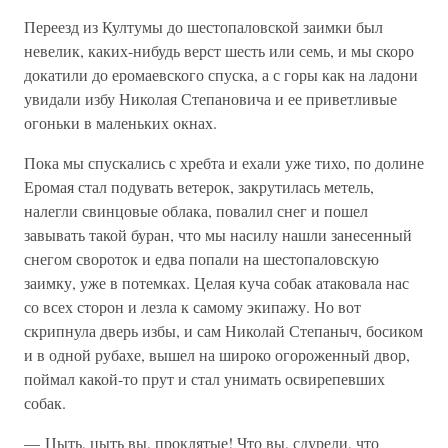
Переезд из Култумы до шестопаловской заимки был
невелик, каких-нибудь верст шесть или семь, и мы скоро
докатили до еромаевского спуска, а с горы как на ладони
увидали избу Николая Степановича и ее приветливые
огоньки в маленьких окнах.
Пока мы спускались с хребта и ехали уже тихо, по долине
Еромая стал подувать ветерок, закрутилась метель,
налегли свинцовые облака, повалил снег и пошел
завывать такой буран, что мы насилу нашли занесенный
снегом свороток и едва попали на шестопаловскую
заимку, уже в потемках. Целая куча собак атаковала нас
со всех сторон и лезла к самому экипажу. Но вот
скрипнула дверь избы, и сам Николай Степаныч, босиком
и в одной рубахе, вышел на широко огороженный двор,
поймал какой-то прут и стал унимать освирепевших
собак.
— Цыть, цыть вы, проклятые! Что вы, сдурели, что