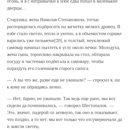
огонь, и я с непривычки к избе едва попал в маленькие
дверцы…
Старушка, жена Николая Степановича, тотчас
распорядилась подбросить на загнетку мелких дровец. В
избе стало светло, тепло и уютно, а в объемистом горшке
варились уже пельмени[20], и толстый, неуклюжий
самовар начинал пыхтеть в углу около печки. Молодуха,
жена сына, торопливо накрывала на стол, обтирала
посуду и частенько подбегала к самовару, чтобы
пораздуть его голенищем старого сапога.
— А вы что же, разве еще не ужинали? — спросил я, ни
к кому не обращаясь лично.
— Нет, барин, не ужинали. Так ведь еще рано, мы вот
сидели да починивались, — говорил Шестопалов. —
Это, значит, падерой-то затянуло, так оно и показывает,
что поздно, а то нет; мы вот только что отсумерничали да
и зажгли светец.