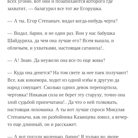
всех угоню, вот они и позапихаются которого где
захватит, — балагурил все тот же Егорушка.
— А ты, Егор Степаныч, видал когда-нибудь черта?
— Видал, барин, и не один раз. Вон у нас бабушка
Шайдуриха, да чем она лучше его? Всем вышла, и
обличьем, и ухватками, настоящая сатаниха!..
— А! Знаю. Да неужели она все-то еще жива?
— Куда она денется? На том свете за нее паек получают!
Все, как кикимора, ходит из одной избы в другую да
народ сомущает. Сколько одних девок перепортила,
чертовка! Никакая сила не берет эту старуху, точно она
злой судьбой припечатана!.. Да что о ней толковать,
настоящая лихоманка. А ты вот лучше спроси Микулая
Степаныча, как он разбойника Казанцева ловил, а вечер-
то еще длинный, он и расскажет.
— А вот погоди маленько, барин! Я только во дворе