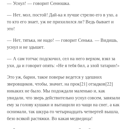
— Уснул! — говорит Сенюшка.
— Нет, мол, постой! Дай-ка я лучше стрелю его в ухо, а
то кто его знает, уж не прихилился ли? Ведь бывает и
это!
— Нет, тятька, не надо! — говорит Сенька. — Видишь,
уснул и не здышет.
— А сам тотчас подскочил, сел на него верхом, взял за
ухи, да и говорит опять: «Не я тебя бил, а злой татарин!»
Это уж, барин, такое поверье ведется у здешних
зверовщиков, чтобы, значит, на прок[21] отзадков[22]
никаких не было. Мы подождали маленько и, как
увидали, что зверь действительно уснул совсем, завязали
ему за голову кушаки и вытащили из чащи на снег, а как
оснимали, так шкура-то четырнадцать четвертей вышла,
безо всякой растяжки. Во какая медведица!