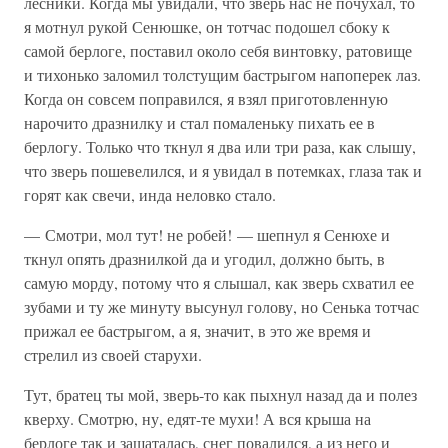
лесники. Когда мы увидали, что зверь нас не почухал, то
я мотнул рукой Сенюшке, он тотчас подошел сбоку к
самой берлоге, поставил около себя винтовку, ратовище
и тихонько заломил толстущим бастрыгом напоперек лаз.
Когда он совсем поправился, я взял приготовленную
нарочито дразнилку и стал помаленьку пихать ее в
берлогу. Только что ткнул я два или три раза, как слышу,
что зверь пошевелился, и я увидал в потемках, глаза так и
горят как свечи, инда неловко стало.
— Смотри, мол тут! не робей! — шепнул я Сенюхе и
ткнул опять дразнилкой да и угодил, должно быть, в
самую морду, потому что я слышал, как зверь схватил ее
зубами и ту же минуту высунул голову, но Сенька тотчас
прижал ее бастрыгом, а я, значит, в это же время и
стрелил из своей старухи.
Тут, братец ты мой, зверь-то как пыхнул назад да и полез
кверху. Смотрю, ну, едят-те мухи! А вся крыша на
берлоге так и зашаталась, снег повалился, а из него и