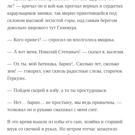
ли? — кричал он и кой-как прогнал верных и сердитых
караульщиков заимки, так мирно приютившейся под
склоном высокой лесистой горы, над самым берегом
довольно широкого тут Газимура.
— Кого привез? — спросил он вполголоса ямщика.
— А вот меня, Николай Степаныч! — сказал я, вылезая.
— Ох ты, мой батюшка, барин!.. Сколько лет, сколько
зим! — говорил, уже сквозь радостные слезы, старичок
Геркулес.
— Пойдем скорей в избу, а то ты простудишься.
— Нет… барин… не простыну, мы ведь привычны, —
толковал он и руками смахивал с меня снег.
В это время вышли из избы его сын, хозяйка и старший
внук со свечкой в руках. Но ветром тотчас захватило