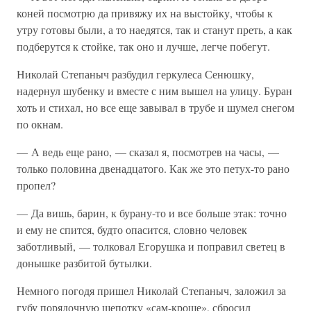
коней посмотрю да привяжу их на выстойку, чтобы к
утру готовы были, а то наедятся, так и станут преть, а как
подберутся к стойке, так оно и лучше, легче побегут.
Николай Степаныч разбудил геркулеса Сенюшку,
надернул шубенку и вместе с ним вышел на улицу. Буран
хоть и стихал, но все еще завывал в трубе и шумел снегом
по окнам.
— А ведь еще рано, — сказал я, посмотрев на часы, —
только половина двенадцатого. Как же это петух-то рано
пропел?
— Да вишь, барин, к бурану-то и все больше этак: точно
и ему не спится, будто опасится, словно человек
заботливый, — толковал Егорушка и поправил светец в
донышке разбитой бутылки.
Немного погодя пришел Николай Степаныч, заложил за
губу порядочную щепотку «сам-кроше», сбросил