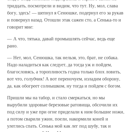
тридцать, посмотрели и видим, что тут. Ну, мол, слава
богу, здесь! — шепнул я Сенюшке, подернул его за рукав
и повернул назад. Отошли этак сажен сто, а Сенька-то и
говорит мне:
— А что, тятька, давай промышлять сейчас, ведь еще
рано.
— Нет, мол, Сенюшка, так нельзя, это, брат, не собака.
Надо наладиться как следует, да тогда уж и пойдем,
благословясь, а торопливость годна только блох ловить,
вот что, голубчик! А вот переночуем, изладим оборону,
да, как обогреет солнышком, ну тогда и пойдем с богом.
Пришли мы на табор, и стало смеркаться, но мы
вырубили здоровые березовые ратовища, обсочили их
под силу и уже при огне приделали к ним большие ножи,
а потом сварили ужин, поели, накормили коней и
улеглись спать. Сенька мой как лег под шубу, так и