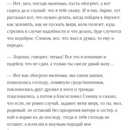
— Нет, мол, погоди маленько, пусть обогреет, а вот
садись да и слушай, что я тебе скажу. И я ему, барин, тут
рассказал все, что нужно делать, когда пойдем к берлоге:
как заломить, как не пускать зверя, коли полезет, куда
стрелять в случае надобности и что делать, буде случится
что недоброе. Словом, все, что знал и думал, то ему и
передал.
— Хорошо, говорит, тятька! Все это я понимаю и
надейся, что не сдам, а только ты сам не давай маху…
— Вот как обогрело маленько, мы сняли шапки,
помолились господу, помянули сродственников,
поклонились друг дружке в ноги и трижды
поцеловались, а потом я благословил Сенюху и сказал,
что если, не ровен случай, задавит меня зверь, то ты, мол,
родимый, не оставляй без призрения матери и сестер, а
пой и корми их до последу, тогда и тебя господь не
оставит, а всем им и внучкам передай мое