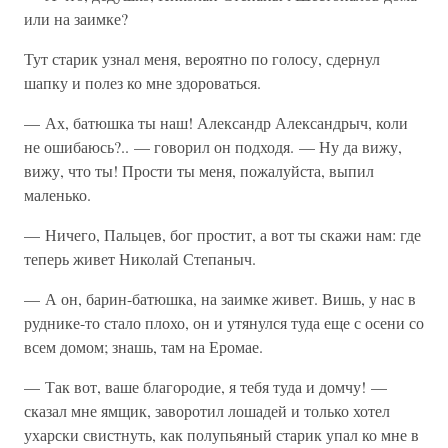
или на заимке?
Тут старик узнал меня, вероятно по голосу, сдернул
шапку и полез ко мне здороваться.
— Ах, батюшка ты наш! Александр Александрыч, коли
не ошибаюсь?.. — говорил он подходя. — Ну да вижу,
вижу, что ты! Прости ты меня, пожалуйста, выпил
маленько.
— Ничего, Пальцев, бог простит, а вот ты скажи нам: где
теперь живет Николай Степаныч.
— А он, барин-батюшка, на заимке живет. Вишь, у нас в
руднике-то стало плохо, он и утянулся туда еще с осени со
всем домом; знашь, там на Еромае.
— Так вот, ваше благородие, я тебя туда и домчу! —
сказал мне ямщик, заворотил лошадей и только хотел
ухарски свистнуть, как полупьяный старик упал ко мне в