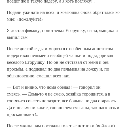
поедет же в такую падеру, а я хоть погляжу!..
Подали ужинать на всех, и хозяюшка снова обратилась ко
мне: «пожалуйте!»
Я достал фляжку, попотчевал Егорушку, сына, ямщика и
выпил сам.
После долгой езды и мороза я с особенным аппетитом
подергивал пельмени из общей чашки и подзадоривал
веселого Егорушку. Но он не отставал от меня и без
просьбы, а поддевал по два пельменя на ложку и, по
обыкновению, смешил всех нас.
— Вот и видно, что дома обедал! — говорил он
смеясь. — Дома-то я не смею, хозяйка торощится, а в
гостях-то совесть не зазрит, все больше по два стараюсь.
Да и пельмени какие, словно чем смазаны, так насквозь и
проскакивают!..
После ужина нам постлали толстые потники (войлоки),