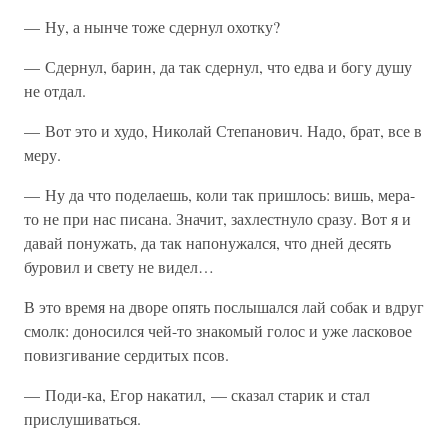
— Ну, а нынче тоже сдернул охотку?
— Сдернул, барин, да так сдернул, что едва и богу душу
не отдал.
— Вот это и худо, Николай Степанович. Надо, брат, все в
меру.
— Ну да что поделаешь, коли так пришлось: вишь, мера-
то не при нас писана. Значит, захлестнуло сразу. Вот я и
давай понужать, да так напонужался, что дней десять
буровил и свету не видел…
В это время на дворе опять послышался лай собак и вдруг
смолк: доносился чей-то знакомый голос и уже ласковое
повизгивание сердитых псов.
— Поди-ка, Егор накатил, — сказал старик и стал
прислушиваться.