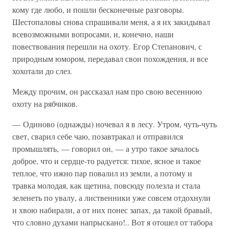
кому где любо, и пошли бесконечные разговоры.
Шестопаловы снова спрашивали меня, а я их закидывал
всевозможными вопросами, и, конечно, наши
повествования перешли на охоту. Егор Степанович, с
природным юмором, передавал свои похождения, и все
хохотали до слез.
Между прочим, он рассказал нам про свою весеннюю
охоту на рябчиков.
— Одиново (однажды) ночевал я в лесу. Утром, чуть-чуть
свет, сварил себе чаю, позавтракал и отправился
промышлять, — говорил он, — а утро такое зачалось
доброе, что и сердце-то радуется: тихое, ясное и такое
теплое, что ижно пар повалил из земли, а потому и
травка молодая, как щетина, повсюду полезла и стала
зеленеть по увалу, а лиственники уже совсем отдохнули
и хвою набирали, а от них понес запах, да такой бравый,
что словно духами напрыскано!.. Вот я отошел от табора