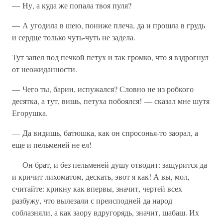
— Ну, а куда же попала твоя пуля?
— А угодила в шею, пониже плеча, да и прошла в грудь
и сердце только чуть-чуть не задела.
Тут запел под печкой петух и так громко, что я вздрогнул
от неожиданности.
— Чего ты, барин, испужался? Словно не из робкого
десятка, а тут, вишь, петуха побоялся! — сказал мне шутя
Егорушка.
— Да видишь, батюшка, как он спросонья-то заорал, а
еще и пельменей не ел!
— Он брат, и без пельменей душу отводит: защурится да
и кричит лихоматом, дескать, эвот я как! А вы, мол,
считайте: крикну как впервы, значит, чертей всех
разбужу, что вылезали с преисподней да народ
соблазняли, а как заору вдругорядь, значит, шабаш. Их