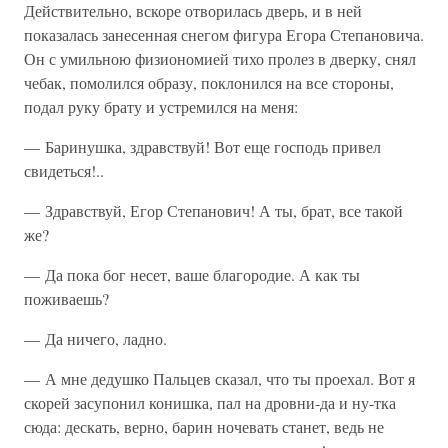
Действительно, вскоре отворилась дверь, и в ней
показалась занесенная снегом фигура Егора Степановича.
Он с умильною физиономией тихо пролез в дверку, снял
чебак, помолился образу, поклонился на все стороны,
подал руку брату и устремился на меня:
— Баринушка, здравствуй! Вот еще господь привел
свидеться!..
— Здравствуй, Егор Степанович! А ты, брат, все такой
же?
— Да пока бог несет, ваше благородие. А как ты
поживаешь?
— Да ничего, ладно.
— А мне дедушко Пальцев сказал, что ты проехал. Вот я
скорей засупонил конишка, пал на дровни-да и ну-тка
сюда: дескать, верно, барин ночевать станет, ведь не