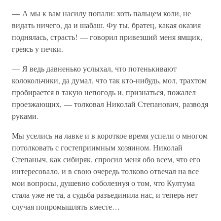
— А мы к вам насилу попали: хоть пальцем коли, не
видать ничего, да и шабаш. Фу ты, братец, какая оказия
поднялась, страсть! — говорил привезший меня ямщик,
греясь у печки.
— Я ведь давненько услыхал, что потенькивают
колокольчики, да думал, что так кто-нибудь, мол, трахтом
пробирается в такую непогодь и, признаться, пожалел
проезжающих, — толковал Николай Степанович, разводя
руками.
Мы уселись на лавке и в короткое время успели о многом
потолковать с гостеприимным хозяином. Николай
Степаныч, как сибиряк, спросил меня обо всем, что его
интересовало, и в свою очередь толково отвечал на все
мои вопросы, душевно соболезнуя о том, что Култума
стала уже не та, а судьба разъединила нас, и теперь нет
случая попромышлять вместе…