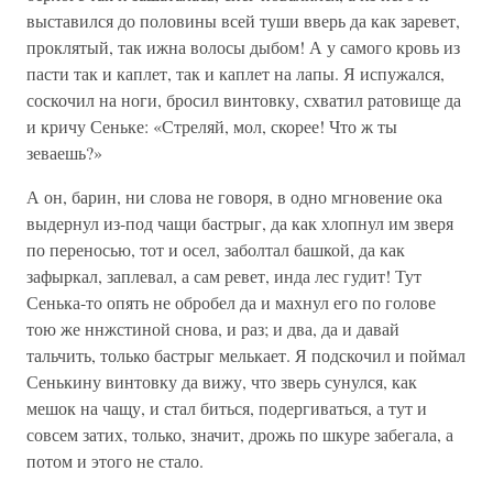
выставился до половины всей туши вверь да как заревет,
проклятый, так ижна волосы дыбом! А у самого кровь из
пасти так и каплет, так и каплет на лапы. Я испужался,
соскочил на ноги, бросил винтовку, схватил ратовище да
и кричу Сеньке: «Стреляй, мол, скорее! Что ж ты
зеваешь?»
А он, барин, ни слова не говоря, в одно мгновение ока
выдернул из-под чащи бастрыг, да как хлопнул им зверя
по переносью, тот и осел, заболтал башкой, да как
зафыркал, заплевал, а сам ревет, инда лес гудит! Тут
Сенька-то опять не обробел да и махнул его по голове
тою же ннжстиной снова, и раз; и два, да и давай
тальчить, только бастрыг мелькает. Я подскочил и поймал
Сенькину винтовку да вижу, что зверь сунулся, как
мешок на чащу, и стал биться, подергиваться, а тут и
совсем затих, только, значит, дрожь по шкуре забегала, а
потом и этого не стало.