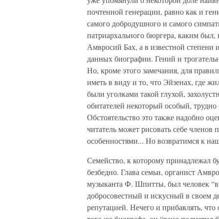
почтенной генерации, равно как и ген
самого добродушного и самого симпати
патриархального бюргера, каким был, 
Амвросий Бах, а в известной степени 
данных биографии. Гений и трогательна
Но, кроме этого замечания, для прави
иметь в виду и то, что Эйзенах, где жи
были уголками такой глухой, захолуст
обитателей некоторый особый, трудно
Обстоятельство это также надобно оце
читатель может рисовать себе членов
особенностями... Но возвратимся к н
Семейство, к которому принадлежал б
безбедно. Глава семьи, органист Амвр
музыканта Ф. Шпитты, был человек “вн
добросовестный и искусный в своем де
репутацией. Нечего и прибавлять, что
того же биографа, он “рано подметил