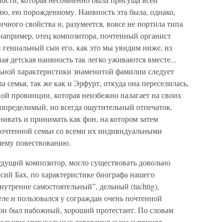
ию, ею порожденному. Наивность эта была, однако,
чного свойства и, разумеется, вовсе не портила типа
например, отец композитора, почтенный органист
и гениальный сын его, как это мы увидим ниже, из
я детская наивность так легко уживаются вместе...
льной характеристики знаменитой фамилии следует
ла семья, так же как и Эрфурт, откуда она переселилась,
ной провинции, которая неизбежно налагает на своих
 определимый, но всегда ощутительный отпечаток.
нивать и принимать как фон, на котором затем
 почтенной семьи со всеми их индивидуальными
ашему повествованию.
удущий композитор, могло существовать довольно
осий Бах, по характеристике биографа нашего
утренне самостоятельный”, дельный (tuchtig),
ле и пользовался у сограждан очень почтенной
 он был набожный, хороший протестант. По словам
 большие музыкальные дарования сына и принял