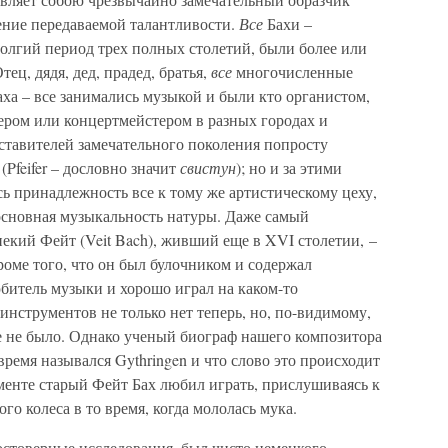
ение передаваемой талантливости.
Все
Бахи –
долгий период трех полных столетий, были более или
ец, дядя, дед, прадед, братья,
все
многочисленные
аха – все занимались музыкой и были кто органистом,
ером или концертмейстером в разных городах и
ставителей замечательного поколения попросту
. (Pfeifer – дословно значит
свистун
); но и за этими
 принадлежность все к тому же артистическому цеху,
 основная музыкальность натуры. Даже самый
екий Фейт (Veit Bach), живший еще в XVI столетии, –
роме того, что он был булочником и содержал
битель музыки и хорошо играл на каком-то
инструментов не только нет теперь, но, по-видимому,
е не было. Однако ученый биограф нашего композитора
 время назывался Gythringen и что слово это происходит
рументе старый Фейт Бах любил играть, прислушиваясь к
о колеса в то время, когда мололась мука.
остоверные исследования, был чисто немецкого