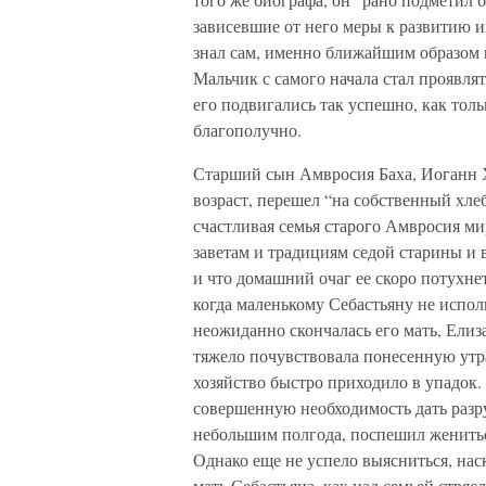
зависевшие от него меры к развитию их”
знал сам, именно ближайшим образом иг
Мальчик с самого начала стал проявля
его подвигались так успешно, как толь
благополучно.
Старший сын Амвросия Баха, Иоганн 
возраст, перешел “на собственный хле
счастливая семья старого Амвросия ми
заветам и традициям седой старины и в
и что домашний очаг ее скоро потухнет
когда маленькому Себастьяну не испол
неожиданно скончалась его мать, Елиза
тяжело почувствовала понесенную утра
хозяйство быстро приходило в упадок.
совершенную необходимость дать разр
небольшим полгода, поспешил женитьс
Однако еще не успело выясниться, нас
мать Себастьяна, как над семьей стряс