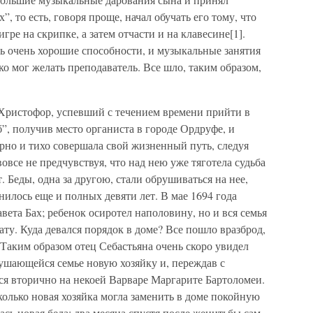
, то есть, говоря проще, начал обучать его тому, что
ре на скрипке, а затем отчасти и на клавесине[1].
ть очень хорошие способности, и музыкальные занятия
ко мог желать преподаватель. Все шло, таким образом,
Христофор, успевший с течением времени прийти в
б”, получив место органиста в городе Ордруфе, и
рно и тихо совершала свой жизненный путь, следуя
овсе не предчувствуя, что над нею уже тяготела судьба
. Беды, одна за другою, стали обрушиваться на нее,
нилось еще и полных девяти лет. В мае 1694 года
вета Бах; ребенок осиротел наполовину, но и вся семья
ту. Куда девался порядок в доме? Все пошло вразброд,
 Таким образом отец Себастьяна очень скоро увидел
ушающейся семье новую хозяйку и, переждав с
я вторично на некоей Варваре Маргарите Бартоломеи.
колько новая хозяйка могла заменить в доме покойную
лась новая беда: два месяца спустя после женитьбы сам