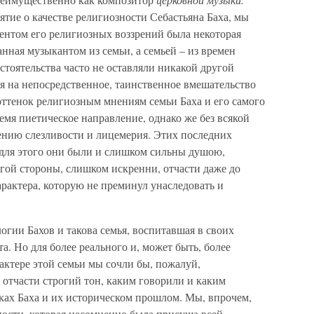
ятие о качестве религиозности Себастьяна Баха, мы
ентом его религиозных воззрений была некоторая
нная музыкантом из семьи, а семьей – из времен
стоятельства часто не оставляли никакой другой
я на непосредственное, таинственное вмешательство
оттенок религиозным мнениям семьи Баха и его самого
емя пиетическое направление, однако же без всякой
нию слезливости и лицемерия. Этих последних
; для этого они были и слишком сильны душою,
угой стороны, слишком искренни, отчасти даже до
арактера, которую не преминул унаследовать и
гии Бахов и такова семья, воспитавшая в своих
а. Но для более реального и, может быть, более
рактере этой семьи мы сочли бы, пожалуй,
 отчасти строгий тон, каким говорили и каким
ках Баха и их историческом прошлом. Мы, впрочем,
ности, которая несомненно была присуща всей