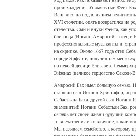
происхождения. Упомянутый Фейт Бах
Венгрию, но под влиянием религиозны
XVI столетии, опять возвратился на ро
отечества. Сын и внуки Фейта, как уп
близнеца (Иоганн Амвросий – отец и И
профессиональные музыканты и, стран
на скрипке. Около 1667 года отец Себа
городе Эрфурте, получив там место
го
на некоей девице Елизавете Леммерхирт
Эйзенах (великое герцогство Саксен-В
Амвросий Бах имел большую семью. Но 
старший сын Иоганн Христофор, игра
Себастьяна Баха, другой сын Иоганн Я
знаменитый Иоганн Себастьян Бах, ро
десять
лет своей жизни будущий комп
те впечатления и то влияние, какие мо
Мы называем семейство, к которому п
показаниям большинства его биографов