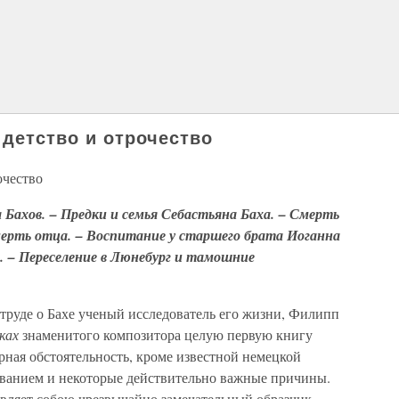
 детство и отрочество
очество
Бахов. – Предки и семья Себастьяна Баха. – Смерть
ерть отца. – Воспитание у старшего брата Иоганна
. – Переселение в Люнебург и тамошние
труде о Бахе ученый исследователь его жизни, Филипп
дках
знаменитого композитора целую первую книгу
рная обстоятельность, кроме известной немецкой
ованием и некоторые действительно важные причины.
авляет собою чрезвычайно замечательный образчик