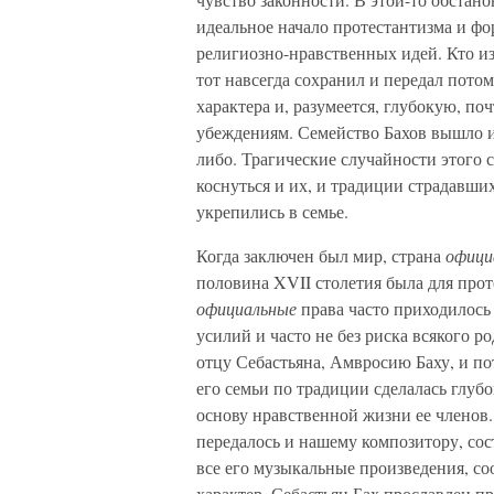
идеальное начало протестантизма и фо
религиозно-нравственных идей. Кто из
тот навсегда сохранил и передал пото
характера и, разумеется, глубокую, п
убеждениям. Семейство Бахов вышло из
либо. Трагические случайности этого 
коснуться и их, и традиции страдавши
укрепились в семье.
Когда заключен был мир, страна
офици
половина XVII столетия была для прот
официальные
права часто приходилось
усилий и часто не без риска всякого 
отцу Себастьяна, Амвросию Баху, и 
его семьи по традиции сделалась глуб
основу нравственной жизни ее членов
передалось и нашему композитору, сос
все его музыкальные произведения, с
характер. Себастьян Бах прославлен 