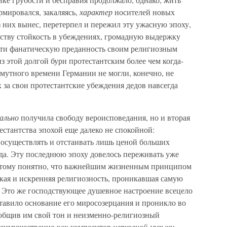
рмировался, закаляясь,
характер
носителей новых
 них вынес, перетерпел и пережил эту ужасную эпоху,
мству стойкость в убеждениях, громадную выдержку
очти фанатическую преданность своим религиозным
 этой долгой бури протестантским более чем когда-
смутного времени Германии не могли, конечно, не
х за свои протестантские убеждения дедов навсегда
ально
получила свободу вероисповедания, но и вторая
естантства эпохой еще далеко не спокойной:
 осуществлять и отстаивать лишь ценой больших
рода. Эту последнюю эпоху довелось переживать уже
потому понятно, что важнейшим жизненным принципом
окая и искренняя религиозность, проникавшая самую
. Это же господствующее душевное настроение всецело
тавило основание его миросозерцания и проникло во
ообщив им свой тон и неизменно-религиозный
преимущественно как композитор
церковной музыки.