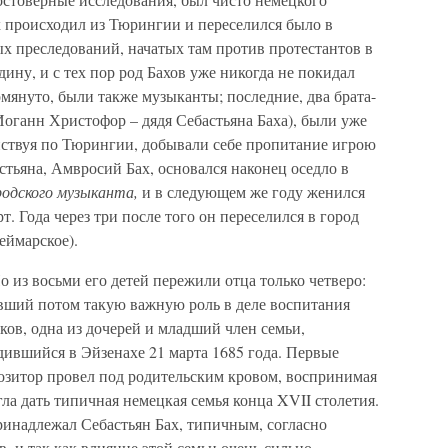
 происходил из Тюрингии и переселился было в
х преследований, начатых там против протестантов в
дину, и с тех пор род Бахов уже никогда не покидал
омянуто, были также музыканты; последние, два брата-
оганн Христофор – дядя Себастьяна Баха), были уже
ствуя по Тюрингии, добывали себе пропитание игрою
стьяна, Амвросий Бах, основался наконец оседло в
родского музыканта,
и в следующем же году женился
. Года через три после того он переселился в город
еймарское).
из восьми его детей пережили отца только четверо:
вший потом такую важную роль в деле воспитания
ков, одна из дочерей и младший член семьи,
дившийся в Эйзенахе 21 марта 1685 года. Первые
озитор провел под родительским кровом, воспринимая
гла дать типичная немецкая семья конца XVII столетия.
ринадлежал Себастьян Бах, типичным, согласно
, и так как влияние этой семьи очень сильно