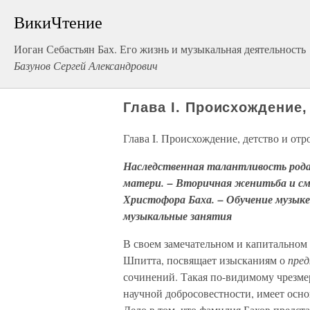
ВикиЧтение
Иоган Себастьян Бах. Его жизнь и музыкальная деятельность
Базунов Сергей Александрович
Глава I. Происхождение,
Глава I. Происхождение, детство и отр
Наследственная талантливость рода 
матери. – Вторичная женитьба и см
Христофора Баха. – Обучение музыке
музыкальные занятия
В своем замечательном и капитальном 
Шпитта, посвящает изысканиям о
пре
сочинений. Такая по-видимому чрезме
научной добросовестности, имеет осн
Дело в том, что фамилия Бахов предст