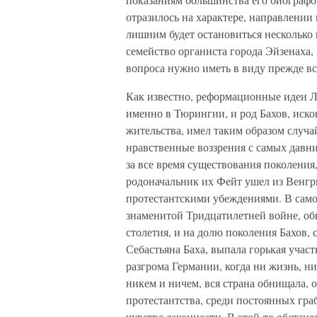
отразилось на характере, направлении
лишним будет остановиться несколько п
семейство органиста города Эйзенаха,
вопроса нужно иметь в виду прежде в
Как известно, реформационные идеи Л
именно в Тюрингии, и род Бахов, иск
жительства, имел таким образом случа
нравственные воззрения с самых давни
за все время существования поколени
родоначальник их Фейт ушел из Венгри
протестантскими убеждениями. В само
знаменитой Тридцатилетней войне, о
столетия, и на долю поколения Бахов,
Себастьяна Баха, выпала горькая учас
разгрома Германии, когда ни жизнь, н
никем и ничем, вся страна обнищала, о
протестантства, среди постоянных граб
чувство законности. В этой-то обстано