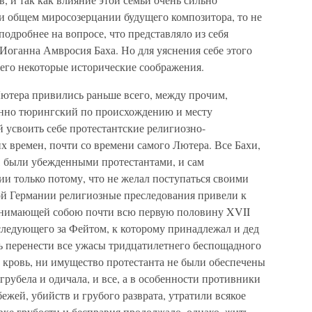
 и общем миросозерцании будущего композитора, то не
одробнее на вопросе, что представляло из себя
 Иоганна Амвросия Баха. Но для уяснения себе этого
сего некоторые исторические соображения.
ютера привились раньше всего, между прочим,
онно тюрингский по происхождению и месту
й усвоить себе протестантские религиозно-
х времен, почти со времени самого Лютера. Все Бахи,
я, были убежденными протестантами, и сам
и только потому, что не желал поступаться своими
й Германии религиозные преследования привели к
бнимающей собою почти всю первую половину XVII
 следующего за Фейтом, к которому принадлежал и дед
ть перенести все ужасы тридцатилетнего беспощадного
и кровь, ни имущество протестанта не были обеспечены
грубела и одичала, и все, а в особенности противники
ежей, убийств и грубого разврата, утратили всякое
вке грубости и бесправия продолжало, однако, жить