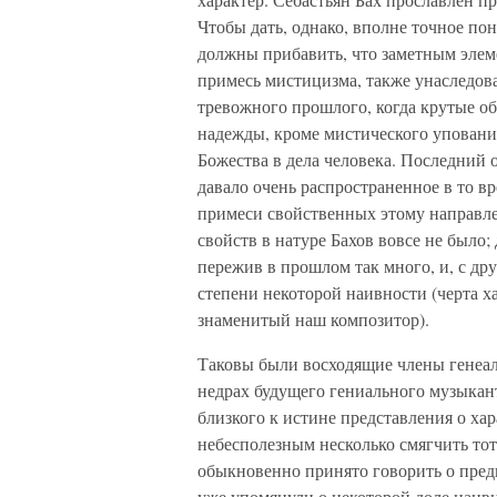
Чтобы дать, однако, вполне точное пон
должны прибавить, что заметным элем
примесь мистицизма, также унаследова
тревожного прошлого, когда крутые об
надежды, кроме мистического уповани
Божества в дела человека. Последний 
давало очень распространенное в то вр
примеси свойственных этому направле
свойств в натуре Бахов вовсе не было
пережив в прошлом так много, и, с др
степени некоторой наивности (черта х
знаменитый наш композитор).
Таковы были восходящие члены генеало
недрах будущего гениального музыкант
близкого к истине представления о ха
небесполезным несколько смягчить тот
обыкновенно принято говорить о пред
уже упомянули о некоторой доле наив