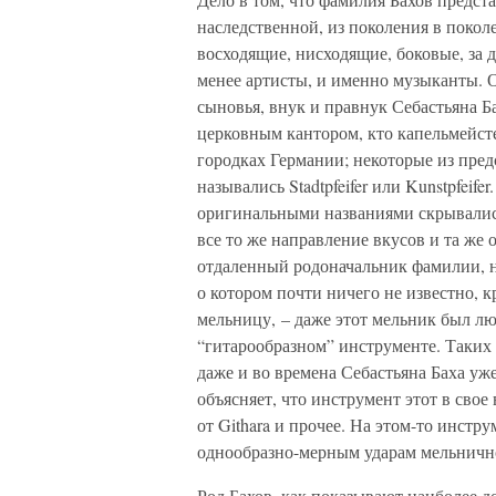
наследственной, из поколения в покол
восходящие, нисходящие, боковые, за 
менее артисты, и именно музыканты. От
сыновья, внук и правнук Себастьяна Б
церковным кантором, кто капельмейст
городках Германии; некоторые из пред
назывались Stadtpfeifer или Kunstpfeifer
оригинальными названиями скрывались
все то же направление вкусов и та же
отдаленный родоначальник фамилии, н
о котором почти ничего не известно, к
мельницу, – даже этот мельник был лю
“гитарообразном” инструменте. Таких 
даже и во времена Себастьяна Баха уж
объясняет, что инструмент этот в свое
от Githara и прочее. На этом-то инст
однообразно-мерным ударам мельничног
Род Бахов, как показывают наиболее д