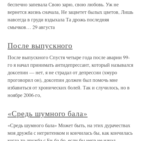
беспечно запевала Свою зарю, свою любовь. Уж не
вернется жизнь сначала, Не зацветет былых цветов, Лишь
навсегда в груди вздыхала Та дрожь последняя
смычков… 29 августа
После выпускного
После выпускного Спустя четыре года после аварии 99-
го я начал принимать антидепрессант, который назывался
доксепин — нет, я не страдал от депрессии (хмуро
проговорил он), доксепин должен был помочь мне
избавиться от хронических болей. Так и случилось, но в
ноябре 2006-го,
«Средь шумного бала»
«Средь шумного бала» Может быть, на этих дурачествах
моя дружба с негритенком и кончилась бы, как кончилась
когда-то дружба с Би-ба-бо, если бы негр не начал