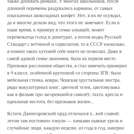
также допивать рюмахи. У многих школьников, после
длинной перемены раздувались карманы, от самых
изысканных шоколадных конфет. Нет, я их не осуждал,
да и многие делали вид, что этого не замечают. Если в
наше время, к примеру в семье алкашей, может
перемежатца голод и денатурат, а потом водка Русский
Стандарт с ветчиной и сервелатом, то в СССР насколько,
я помню таких кутежей себе никто не позволял. Даже в
самой адовой семье экономия, была на первом месте.
Признаки расслоения общества, я стал замечать примерно
в 9 классе, особенной крутизной со стороны ЗГВ: была
мебельная стенка, ковры, Чешская хрустальная люстра,
ряды макулатурных книг, цветной телек, цветомузыка
как в фильме про загоревшийся самолёт, тахта, кресла и
идеальная чистота, без признаков жизни...
Кстати Джингаровский пруд отличался х...вой славой:
летом там постоянно тонули — пачками пьяные урела и
случайные люди, каждую неделю, из года в год, наверно