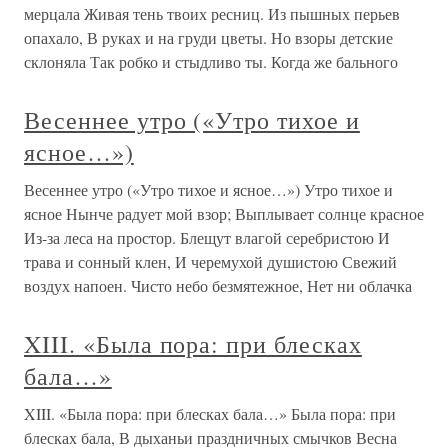
мерцала Живая тень твоих ресниц. Из пышных перьев
опахало, В руках и на груди цветы. Но взоры детские
склоняла Так робко и стыдливо ты. Когда же бального
Весеннее утро («Утро тихое и
ясное…»)
Весеннее утро («Утро тихое и ясное…») Утро тихое и
ясное Нынче радует мой взор; Выплывает солнце красное
Из-за леса на простор. Блещут влагой серебристою И
трава и сонный клен, И черемухой душистою Свежий
воздух напоен. Чисто небо безмятежное, Нет ни облачка
XIII. «Была пора: при блесках
бала…»
XIII. «Была пора: при блесках бала…» Была пора: при
блесках бала, В дыханьи праздничных смычков Весна