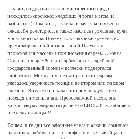
Так вот, на другой стороне мистического пруда,
находилось еврейское кладбище (я тогда в этом не
разбирался). Там всегда тусила целая куча бомжей и
алкашей-пролетариев, а также имелись громадные кучи
могильного кала. Почему-то в совковые времена, во
время запрещенной православной Пасхи там
происходили массовые поминовения евреев. С конца
Сталинских времён и до Горбачёвских, еврейский
государственный сионизм всячески подвергался
гноблению. Между тем, не смотря на это, евреям
удавалось удерживать позиции во втором или теневом
эшелоне. Возможно, таким способом, как участие в
посещении могил в дни Провослав-ной пасхи, они
хотели закумуфлировать целое ЕВРЕЙСКОЕ кладбище в
пределах столицы!!!
Вощем, в те дни все районные урела и алкаши ломились
на «это» кладбище пиз...ть конфетки и тухлые яйца, а