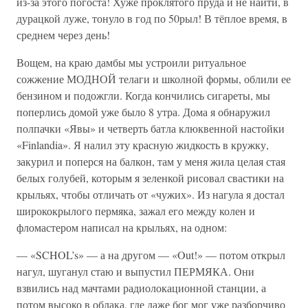
из-за этого погоста! Хуже проклятого пруда и не найти, в
дурацкой луже, тонуло в год по 50рыл! В тёплое время, в
среднем через день!
Вощем, на краю дамбы мы устроили ритуальное
сожжение МОДНОЙ телаги и школной формы, облили ее
бензином и подожгли. Когда кончились сигареты, мы
поперлись домой уже было 8 утра. Дома я обнаружил
полпачки «Явы» и четверть батла клюквенной настойки
«Finlandia». Я налил эту красную жидкость в кружку,
закурил и поперся на балкон, там у меня жила целая стая
белых голубей, которым я зеленкой рисовал свастики на
крыльях, чтобы отличать от «чужих». Из нагула я достал
ширококрылого пермяка, зажал его между колен и
фломастером написал на крыльях, на одном:
— «SCHOL’s» — а на другом — «Out!» — потом открыл
нагул, шуганул стаю и выпустил ПЕРМЯКА. Они
взвились над мачтами радиолокационной станции, а
потом высоко в облака, где даже бог мог уже разборчиво