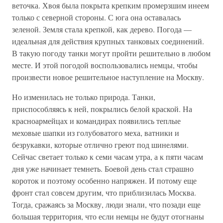
веточка. Хвоя была покрыта крепким промерзшим инеем
только с северной стороны. С юга она оставалась
зеленой. Земля стала крепкой, как дерево. Погода —
идеальная для действия крупных танковых соединений.
В такую погоду танки могут пройти решительно в любом
месте. И этой погодой воспользовались немцы, чтобы
произвести новое решительное наступление на Москву.
Но изменилась не только природа. Танки,
приспособляясь к ней, покрылись белой краской. На
красноармейцах и командирах появились теплые
меховые шапки из голубоватого меха, ватники и
безрукавки, которые отлично греют под шинелями.
Сейчас светает только к семи часам утра, а к пяти часам
дня уже начинает темнеть. Боевой день стал страшно
короток и поэтому особенно напряжен. И потому еще
фронт стал совсем другим, что приблизилась Москва.
Тогда, сражаясь за Москву, люди знали, что позади еще
большая территория, что если немцы не будут отогнаны