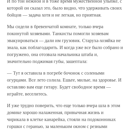
И по той нежной и в тоже время мужественной улыбке, с
которой он сказал это, было видно, что удерживать своих
бойцов — задача хотя и не легкая, но приятная.
Мы сидели в бревенчатой комнате, только вчера
покинутой хозяевами. Танкисты помогли хозяевам
эвакуироваться — дали им грузовик. Старуха-хозяйка не
знала, как поблагодарить. И когда уже все было собрано и
погружено, она отозвала начальника штаба и,
значительно поджимая губы, зашептала:
— Тут я оставила в погребе бочонок с солеными
огурцами. Все лето солила. Ешьте, милые, на здоровье. И
оставляю вам еще гитару. Будет свободное время —
играйте, веселитесь.
И уже трудно поверить, что еще только вчера шла в этом
домике хорошо налаженная, привычная жизнь и
чирикала в клетке канарейка, стояли на подоконниках
горшки с геранью, за маленьким окном с резными