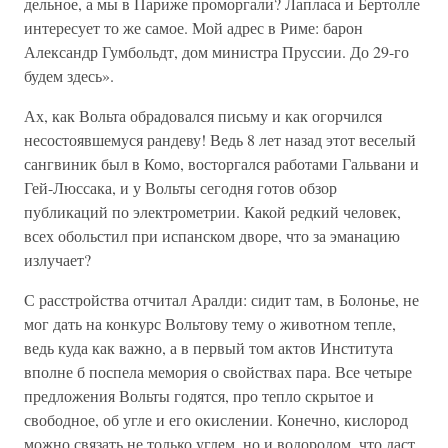
дельное, а мы в Париже проморгали? Лапласа и Бертолле
интересует то же самое. Мой адрес в Риме: барон
Александр Гумбольдт, дом министра Пруссии. До 29-го
будем здесь».
Ах, как Вольта обрадовался письму и как огорчился
несостоявшемуся рандеву! Ведь 8 лет назад этот веселый
сангвиник был в Комо, восторгался работами Гальвани и
Гей-Люссака, и у Вольты сегодня готов обзор
публикаций по электрометрии. Какой редкий человек,
всех обольстил при испанском дворе, что за эманацию
излучает?
С расстройства отчитал Аралди: сидит там, в Болонье, не
мог дать на конкурс Вольтову тему о животном тепле,
ведь куда как важно, а в первый том актов Института
вполне б поспела мемория о свойствах пара. Все четыре
предложения Вольты годятся, про тепло скрытое и
свободное, об угле и его окислении. Конечно, кислород
можно связать не только углем, но и водородом, что даст