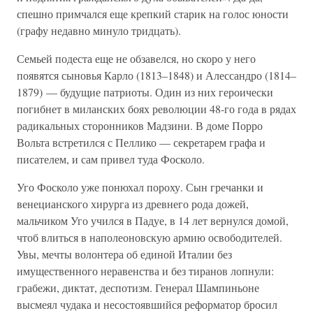
спешно примчался еще крепкий старик на голос юности
(графу недавно минуло тридцать).
Семьей подеста еще не обзавелся, но скоро у него
появятся сыновья Карло (1813–1848) и Алессандро (1814–
1879) — будущие патриоты. Один из них героически
погибнет в миланских боях революции 48-го года в рядах
радикальных сторонников Мадзини. В доме Порро
Вольта встретился с Пеллико — секретарем графа и
писателем, и сам привел туда Фосколо.
Уго Фосколо уже понюхал пороху. Сын гречанки и
венецианского хирурга из древнего рода дожей,
мальчиком Уго учился в Падуе, в 14 лет вернулся домой,
чтоб влиться в наполеоновскую армию освободителей.
Увы, мечты волонтера об единой Италии без
имущественного неравенства и без тиранов лопнули:
грабежи, диктат, деспотизм. Генерал Шампиньоне
высмеял чудака и несостоявшийся реформатор бросил