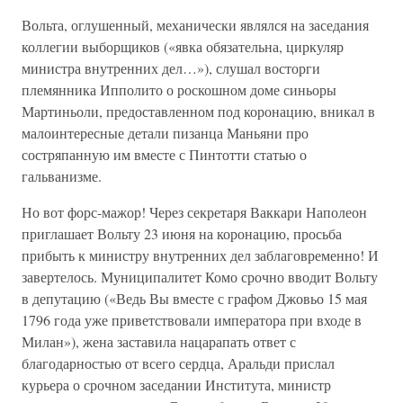
Вольта, оглушенный, механически являлся на заседания
коллегии выборщиков («явка обязательна, циркуляр
министра внутренних дел…»), слушал восторги
племянника Ипполито о роскошном доме синьоры
Мартиньоли, предоставленном под коронацию, вникал в
малоинтересные детали пизанца Маньяни про
состряпанную им вместе с Пинтотти статью о
гальванизме.
Но вот форс-мажор! Через секретаря Ваккари Наполеон
приглашает Вольту 23 июня на коронацию, просьба
прибыть к министру внутренних дел заблаговременно! И
завертелось. Муниципалитет Комо срочно вводит Вольту
в депутацию («Ведь Вы вместе с графом Джовьо 15 мая
1796 года уже приветствовали императора при входе в
Милан»), жена заставила нацарапать ответ с
благодарностью от всего сердца, Аральди прислал
курьера о срочном заседании Института, министр