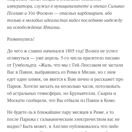
императора, служил в муниципалитете и опекал Сильвио
Пеллико и Уго Фосколо — опасных карбонариев, ибо
только в молодых идеалистах видел последнюю надежду
на освобождение Италии.
Разминулись!
До чего ж славно начинался 1805 год! Вольта не успел
оглянуться — уже апрель. 5-го числа прилетело письмо
от Гумбольдта: «Жаль, что мы с Гей-Люссаком не застали
Вас в Павии, выбравшись из Рима в Милан, но с ним
едет один химик, он явится к Вам лично и расскажет про
Париж. Хотели заехать на несколько часов, потолковать
об астральных гемисферах, но Бруиьятелли, Скарпа и
Москати сообщили, что Вы отбыли из Павии в Комо.
Не будете-ль в ближайшие пару месяцев в Риме, а то
после Парижа с гальваническим электричеством вас не
видно? Быть может, в Англии публиковалось что-либо