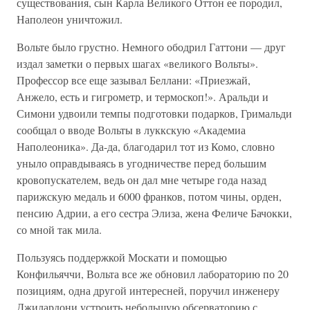
существования, сын Карла Великого Оттон ее породил,
Наполеон уничтожил.
Вольте было грустно. Немного ободрил Гаттони — друг
издал заметки о первых шагах «великого Вольты».
Профессор все еще зазывал Беллани: «Приезжай,
Анжело, есть и гигрометр, и термоскоп!». Аральди и
Симони удвоили темпы подготовки подарков, Гримальди
сообщал о вводе Вольты в луккскую «Академиа
Наполеоника». Да-да, благодарил тот из Комо, словно
уныло оправдываясь в угодничестве перед большим
кровопускателем, ведь он дал мне четыре года назад
парижскую медаль и 6000 франков, потом чины, орден,
пенсию Адрии, а его сестра Элиза, жена Феличе Бачокки,
со мной так мила.
Пользуясь поддержкой Москати и помощью
Конфильяччи, Вольта все же обновил лабораторию по 20
позициям, одна другой интересней, поручил инженеру
Джилардони устроить небольшую обсерваторию с