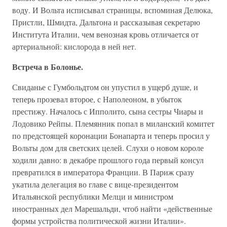
воду. И Вольта исписывал страницы, вспоминая Делюка,
Пристли, Шмидта, Дальтона и рассказывая секретарю
Института Италии, чем венозная кровь отличается от
артериальной: кислорода в ней нет.
Встреча в Болонье.
Свиданье с Гумбольдтом он упустил в ущерб душе, и
теперь прозевал второе, с Наполеоном, в убыток
престижу. Началось с Ипполито, сына сестры Чиары и
Лодовико Рейпы. Племянник попал в миланский комитет
по предстоящей коронации Бонапарта и теперь просил у
Вольты дом для светских целей. Слухи о новом короле
ходили давно: в декабре прошлого года первый консул
превратился в императора Франции. В Париж сразу
укатила делегация во главе с вице-президентом
Итальянской республики Мелци и министром
иностранных дел Марешальди, чтоб найти «действенные
формы устройства политической жизни Италии».