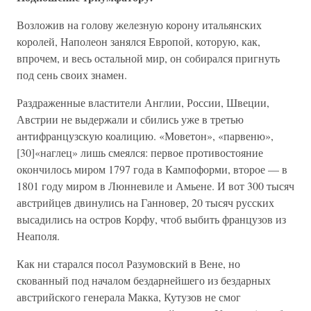
Возложив на голову железную корону итальянских
королей, Наполеон занялся Европой, которую, как,
впрочем, и весь остальной мир, он собирался пригнуть
под сень своих знамен.
Раздраженные властители Англии, России, Швеции,
Австрии не выдержали и сбились уже в третью
антифранцузскую коалицию. «Моветон», «парвеню»,
[30]«наглец» лишь смеялся: первое противостояние
окончилось миром 1797 года в Кампоформи, второе — в
1801 году миром в Люнневиле и Амьене. И вот 300 тысяч
австрийцев двинулись на Ганновер, 20 тысяч русских
высадились на остров Корфу, чтоб выбить французов из
Неаполя.
Как ни старался посол Разумовский в Вене, но
скованный под началом бездарнейшего из бездарных
австрийского генерала Макка, Кутузов не смог