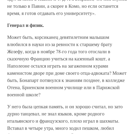
не только в Павии, а скорее в Комо, но если останется
время, я готов отдавать его университету».
Генерал и физик.
Может быть, корсиканец девятилетним малышом
влюбился в науки из-за ревности к старшему брату
Жозефу, когда в ноябре 78-го года того отослали в
сказочную Францию учиться на казенный кошт, а
Наполеоне остался играть на загаженном курами
каменистом дворе при доме своего отца-адвоката? Может
быть, Бонапарт потянулся к знаниям позднее, в колледже
Отена, Бриенском военном училище или в Парижской
военной школе?
У него была цепкая память, и он хорошо считал, но зато
дурно танцевал, не знал языков, кроме родного
итальянского и французского, плохо играл в шахматы.
Вставал в четыре утра, много ходил пешком, любил