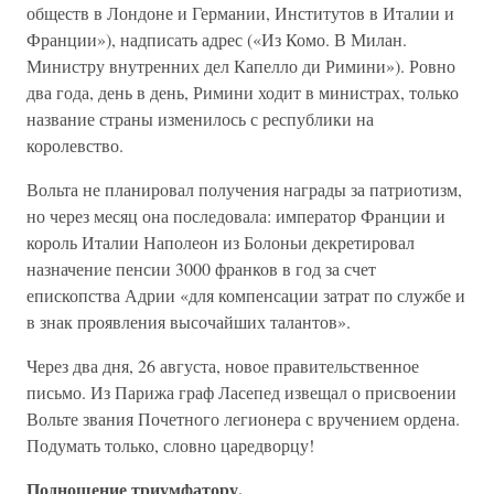
обществ в Лондоне и Германии, Институтов в Италии и
Франции»), надписать адрес («Из Комо. В Милан.
Министру внутренних дел Капелло ди Римини»). Ровно
два года, день в день, Римини ходит в министрах, только
название страны изменилось с республики на
королевство.
Вольта не планировал получения награды за патриотизм,
но через месяц она последовала: император Франции и
король Италии Наполеон из Болоньи декретировал
назначение пенсии 3000 франков в год за счет
епископства Адрии «для компенсации затрат по службе и
в знак проявления высочайших талантов».
Через два дня, 26 августа, новое правительственное
письмо. Из Парижа граф Ласепед извещал о присвоении
Вольте звания Почетного легионера с вручением ордена.
Подумать только, словно царедворцу!
Подношение триумфатору.