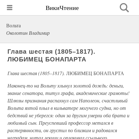
ВикиЧтение
Вольта
Околотин Владимир
Глава шестая (1805–1817).
ЛЮБИМЕЦ БОНАПАРТА
Глава шестая (1805–1817).
ЛЮБИМЕЦ БОНАПАРТА
Наконец-то на Вольту хлынул золотой дождь: деньги,
звание сенатора, титул графа, академические грамоты!
Шлюзы признания распахнул сам Наполеон, счастливый
Вольта яхтой плыл в кильватере могучего судна, но от
бедствий не уберегся: один за другим умерли оба брата и
любимый сын. Преуспевший профессор метался в
растерянности, он грустил по близким и радовался
наградам, читал лекции и оплакивал ссыльного