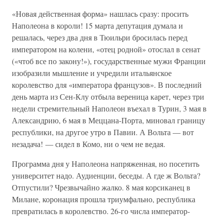
«Новая действенная форма» нашлась сразу: просить
Наполеона в короли! 15 марта депутация думала и
решалась, через два дня в Тюильри бросилась перед
императором на колени, «отец родной» отослал в сенат
(«чтоб все по закону!»), государственные мужи Франции
изобразили мышление и учредили итальянское
королевство для «императора французов». В последний
день марта из Сен-Клу отбыла вереница карет, через три
недели стремительный Наполеон въехал в Турин, 3 мая в
Александрию, 6 мая в Меццана-Порта, миновал границу
республики, на другое утро в Павии. А Вольта — вот
незадача! — сидел в Комо, ни о чем не ведая.
Программа дня у Наполеона напряженная, но посетить
университет надо. Аудиенции, беседы. А где ж Вольта?
Отпустили? Чрезвычайно жалко. 8 мая корсиканец в
Милане, коронация прошла триумфально, республика
превратилась в королевство. 26-го числа император-