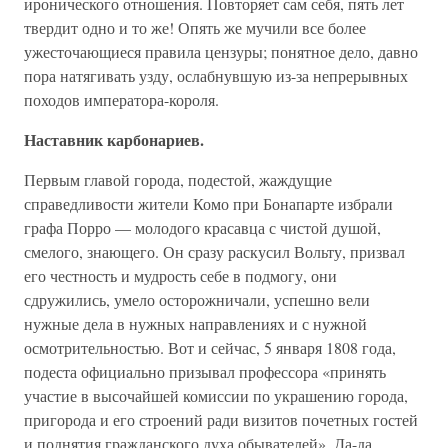
иронического отношения. Повторяет сам себя, пять лет
твердит одно и то же! Опять же мучили все более
ужесточающиеся правила цензуры; понятное дело, давно
пора натягивать узду, ослабнувшую из-за непрерывных
походов императора-короля.
Наставник карбонариев.
Первым главой города, подестой, жаждущие
справедливости жители Комо при Бонапарте избрали
графа Порро — молодого красавца с чистой душой,
смелого, знающего. Он сразу раскусил Вольту, призвал
его честность и мудрость себе в подмогу, они
сдружились, умело осторожничали, успешно вели
нужные дела в нужных направлениях и с нужной
осмотрительностью. Вот и сейчас, 5 января 1808 года,
подеста официально призывал профессора «принять
участие в высочайшей комиссии по украшению города,
пригорода и его строений ради визитов почетных гостей
и поднятия гражданского духа обывателей». Да-да,