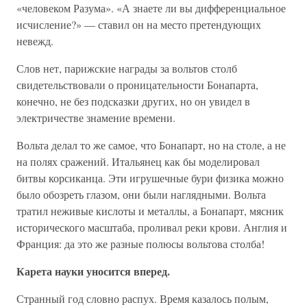
«человеком Разума». «А знаете ли вы дифференциальное
исчисление?» — ставил он на место претендующих
невежд.
Слов нет, парижские награды за вольтов столб
свидетельствовали о проницательности Бонапарта,
конечно, не без подсказки других, но он увидел в
электричестве знамение времени.
Вольта делал то же самое, что Бонапарт, но на столе, а не
на полях сражений. Итальянец как бы моделировал
битвы корсиканца. Эти игрушечные бури физика можно
было обозреть глазом, они были наглядными. Вольта
тратил неживые кислоты и металлы, а Бонапарт, мясник
исторического масштаба, проливал реки крови. Англия и
Франция: да это же разные полюсы вольтова столба!
Карета науки уносится вперед.
Странный год словно распух. Время казалось полым,