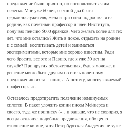
предложение было приятно, но воспользоваться им
нелегко. Мне уже 60 лет, со мной два брата
церковнослужителя, жена и три сына-подростка, я на
родине, как почетный профессор и член Института,
получаю пенсию 5000 франков. Чего желать более для тех
лет, что мне остались? Жить в покое, отдыхать на родине
и с семьей, воспитывать детей и заниматься
экспериментами, которые мне хорошо известны. Ради
чего бросить все это и Павию, где я уже 30 лет на
службе? При других обстоятельствах, будь я моложе, и
решение могло быть другим по столь почетному
предложению из-за границы. А потому, многоуважаемый
профессор…».
Оставалось предотвратить появление неминуемых
сплетен. В пакет уложить копии писем Мейнерса и
своего, туда же приписку («…и раньше, что не сюрприз, я
всегда отклонял подобные предложения, ибо ценю
отношение ко мне, хотя Петербургская Академия не хуже