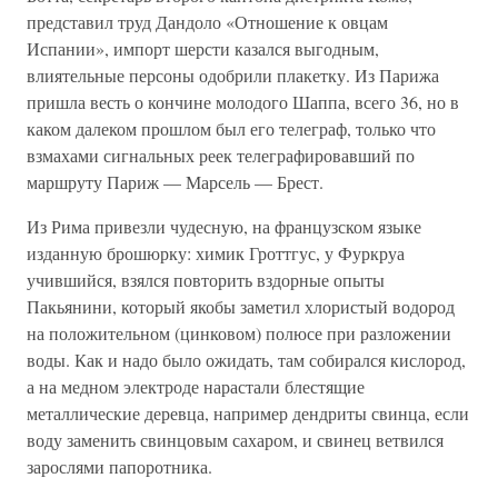
представил труд Дандоло «Отношение к овцам
Испании», импорт шерсти казался выгодным,
влиятельные персоны одобрили плакетку. Из Парижа
пришла весть о кончине молодого Шаппа, всего 36, но в
каком далеком прошлом был его телеграф, только что
взмахами сигнальных реек телеграфировавший по
маршруту Париж — Марсель — Брест.
Из Рима привезли чудесную, на французском языке
изданную брошюрку: химик Гроттгус, у Фуркруа
учившийся, взялся повторить вздорные опыты
Пакьянини, который якобы заметил хлористый водород
на положительном (цинковом) полюсе при разложении
воды. Как и надо было ожидать, там собирался кислород,
а на медном электроде нарастали блестящие
металлические деревца, например дендриты свинца, если
воду заменить свинцовым сахаром, и свинец ветвился
зарослями папоротника.