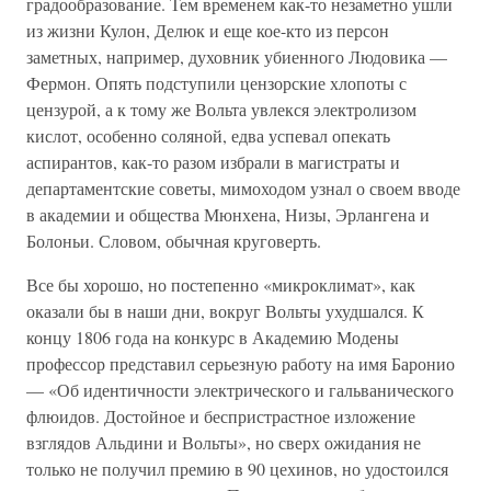
градообразование. Тем временем как-то незаметно ушли
из жизни Кулон, Делюк и еще кое-кто из персон
заметных, например, духовник убиенного Людовика —
Фермон. Опять подступили цензорские хлопоты с
цензурой, а к тому же Вольта увлекся электролизом
кислот, особенно соляной, едва успевал опекать
аспирантов, как-то разом избрали в магистраты и
департаментские советы, мимоходом узнал о своем вводе
в академии и общества Мюнхена, Низы, Эрлангена и
Болоньи. Словом, обычная круговерть.
Все бы хорошо, но постепенно «микроклимат», как
оказали бы в наши дни, вокруг Вольты ухудшался. К
концу 1806 года на конкурс в Академию Модены
профессор представил серьезную работу на имя Баронио
— «Об идентичности электрического и гальванического
флюидов. Достойное и беспристрастное изложение
взглядов Альдини и Вольты», но сверх ожидания не
только не получил премию в 90 цехинов, но удостоился