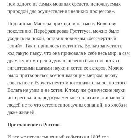
нем одного из самых мощных средств, используемых
природой для осуществления великих процессов».
Подлинные Мастера приходили на смену Вольтову
поколению! Перефразировав Гроттгуса, можно было
уходить на покой, оставив новичкам «бессмертный
гений». Так и пришлось поступить, Вольта запустил в
ход такую пьесу, что она приковала к себе весь мир, а сам
драматург смотрел и думал: нелегко было поспеть за
гигантскими шагами науки и сотен ее актеров. Можно
было притвориться всепонимающим метром, всюду
совать нос и бурчать нечто многозначительное, но этого
Вольта не умел и не хотел. К тому же физические науки
интересовали народ куда меньше политики, лишавшей
людей не то что естественнонаучных знаний, но хлеба и
даже жизней.
Приглашение в Россию.
И все же перенасыщенный событиями 1805 год