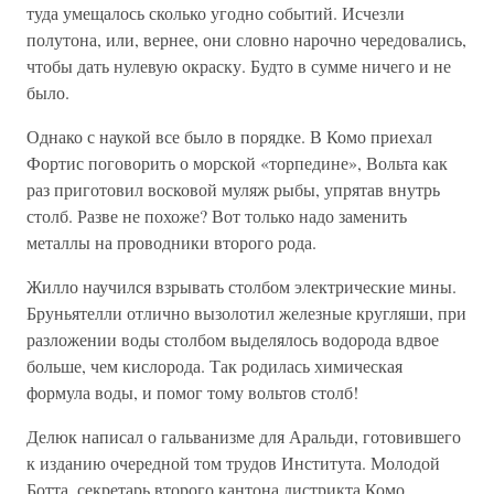
туда умещалось сколько угодно событий. Исчезли
полутона, или, вернее, они словно нарочно чередовались,
чтобы дать нулевую окраску. Будто в сумме ничего и не
было.
Однако с наукой все было в порядке. В Комо приехал
Фортис поговорить о морской «торпедине», Вольта как
раз приготовил восковой муляж рыбы, упрятав внутрь
столб. Разве не похоже? Вот только надо заменить
металлы на проводники второго рода.
Жилло научился взрывать столбом электрические мины.
Бруньятелли отлично вызолотил железные кругляши, при
разложении воды столбом выделялось водорода вдвое
больше, чем кислорода. Так родилась химическая
формула воды, и помог тому вольтов столб!
Делюк написал о гальванизме для Аральди, готовившего
к изданию очередной том трудов Института. Молодой
Ботта, секретарь второго кантона дистрикта Комо,