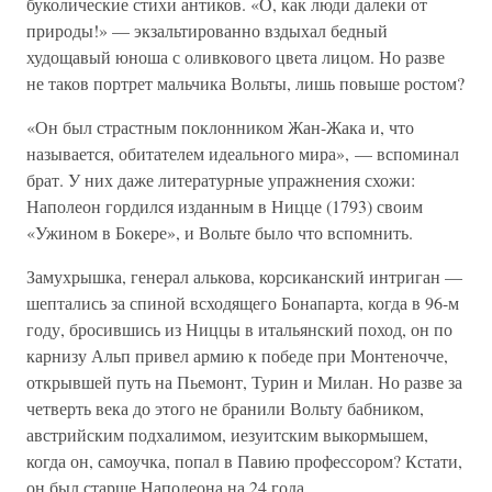
буколические стихи антиков. «О, как люди далеки от
природы!» — экзальтированно вздыхал бедный
худощавый юноша с оливкового цвета лицом. Но разве
не таков портрет мальчика Вольты, лишь повыше ростом?
«Он был страстным поклонником Жан-Жака и, что
называется, обитателем идеального мира», — вспоминал
брат. У них даже литературные упражнения схожи:
Наполеон гордился изданным в Ницце (1793) своим
«Ужином в Бокере», и Вольте было что вспомнить.
Замухрышка, генерал алькова, корсиканский интриган —
шептались за спиной всходящего Бонапарта, когда в 96-м
году, бросившись из Ниццы в итальянский поход, он по
карнизу Альп привел армию к победе при Монтеночче,
открывшей путь на Пьемонт, Турин и Милан. Но разве за
четверть века до этого не бранили Вольту бабником,
австрийским подхалимом, иезуитским выкормышем,
когда он, самоучка, попал в Павию профессором? Кстати,
он был старше Наполеона на 24 года.