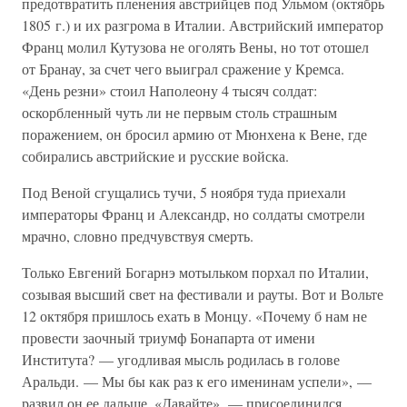
предотвратить пленения австрийцев под Ульмом (октябрь
1805 г.) и их разгрома в Италии. Австрийский император
Франц молил Кутузова не оголять Вены, но тот отошел
от Бранау, за счет чего выиграл сражение у Кремса.
«День резни» стоил Наполеону 4 тысяч солдат:
оскорбленный чуть ли не первым столь страшным
поражением, он бросил армию от Мюнхена к Вене, где
собирались австрийские и русские войска.
Под Веной сгущались тучи, 5 ноября туда приехали
императоры Франц и Александр, но солдаты смотрели
мрачно, словно предчувствуя смерть.
Только Евгений Богарнэ мотыльком порхал по Италии,
созывая высший свет на фестивали и рауты. Вот и Вольте
12 октября пришлось ехать в Монцу. «Почему б нам не
провести заочный триумф Бонапарта от имени
Института? — угодливая мысль родилась в голове
Аральди. — Мы бы как раз к его именинам успели», —
развил он ее дальше. «Давайте», — присоединился