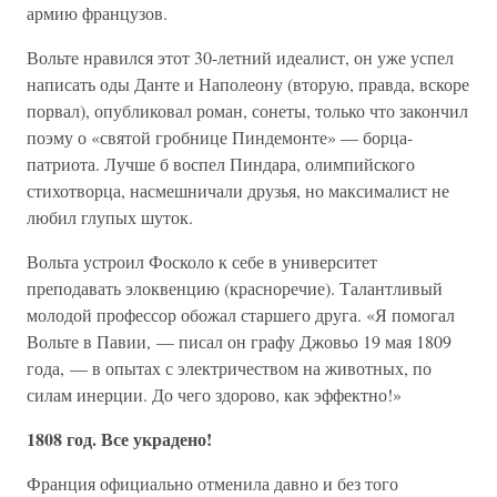
армию французов.
Вольте нравился этот 30-летний идеалист, он уже успел
написать оды Данте и Наполеону (вторую, правда, вскоре
порвал), опубликовал роман, сонеты, только что закончил
поэму о «святой гробнице Пиндемонте» — борца-
патриота. Лучше б воспел Пиндара, олимпийского
стихотворца, насмешничали друзья, но максималист не
любил глупых шуток.
Вольта устроил Фосколо к себе в университет
преподавать элоквенцию (красноречие). Талантливый
молодой профессор обожал старшего друга. «Я помогал
Вольте в Павии, — писал он графу Джовьо 19 мая 1809
года, — в опытах с электричеством на животных, по
силам инерции. До чего здорово, как эффектно!»
1808 год. Все украдено!
Франция официально отменила давно и без того