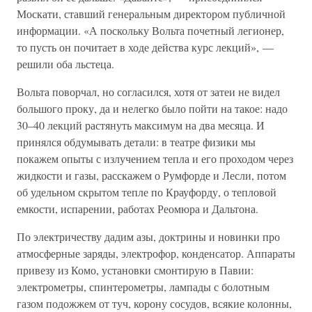
Москати, ставший генеральным директором публичной
информации. «А поскольку Вольта почетный легионер,
то пусть он почитает в ходе действа курс лекций», —
решили оба льстеца.
Вольта поворчал, но согласился, хотя от затеи не видел
большого проку, да и нелегко было пойти на такое: надо
30–40 лекций растянуть максимум на два месяца. И
принялся обдумывать детали: в театре физики мы
покажем опыты с излучением тепла и его проходом через
жидкости и газы, расскажем о Румфорде и Лесли, потом
об удельном скрытом тепле по Крауфорду, о тепловой
емкости, испарении, работах Реомюра и Дальтона.
По электричеству дадим азы, доктрины и новинки про
атмосферные заряды, электрофор, конденсатор. Аппараты
привезу из Комо, установки смонтирую в Павии:
электрометры, спинтерометры, лампады с болотным
газом подожжем от туч, корону сосудов, всякие колонны,