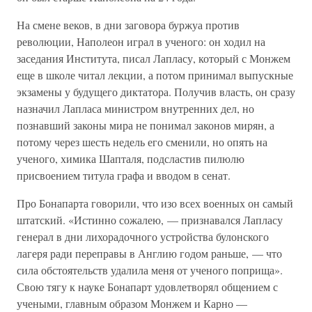
На смене веков, в дни заговора буржуа против
революции, Наполеон играл в ученого: он ходил на
заседания Института, писал Лапласу, который с Монжем
еще в школе читал лекции, а потом принимал выпускные
экзамены у будущего диктатора. Получив власть, он сразу
назначил Лапласа министром внутренних дел, но
познавший законы мира не понимал законов мирян, а
потому через шесть недель его сменили, но опять на
ученого, химика Шапталя, подсластив пилюлю
присвоением титула графа и вводом в сенат.
Про Бонапарта говорили, что изо всех военных он самый
штатский. «Истинно сожалею, — признавался Лапласу
генерал в дни лихорадочного устройства булонского
лагеря ради переправы в Англию годом раньше, — что
сила обстоятельств удалила меня от ученого поприща».
Свою тягу к науке Бонапарт удовлетворял общением с
учеными, главным образом Монжем и Карно —