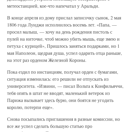
метеостанцией, кое-что напечатал у Аральди.
В конце апреля из дому прислал записочку сынок, 2 мая
1806 года Луиджи исполнилось восемь лет. «Папа, —
просил малыш, — хочу на день рождения пистоль с
пулей на ниточке, чтоб можно убить мышь, еще змею и
петуха с курицей», Пришлось заняться подарками, но 1
мая Наполеон, щедрая душа, успел одарить отца раньше,
на этот раз орденом Железной Короны.
Пока ездил по инстанциям, получал орден с бумагами,
ситуация изменилась: его решили не отпускать из
университета. «Извини, — писал Вольта к Конфильяччи,
тебя опять в штат не вводят, маленький ветерок из
Парижа вызывает здесь бурю, они боятся не угодить
королю, потерпи еще».
Снова посыпались приглашения в разные комиссии, но
все же успел сделать большую статью про