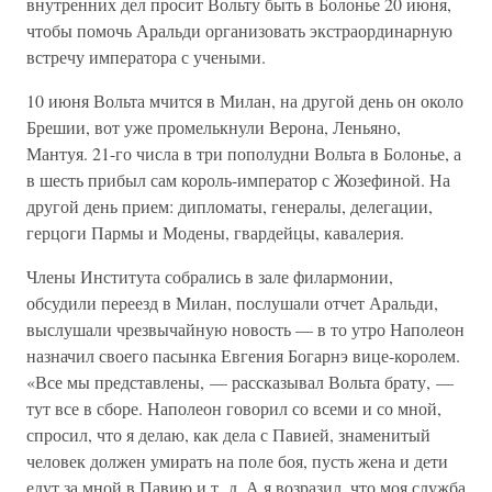
внутренних дел просит Вольту быть в Болонье 20 июня,
чтобы помочь Аральди организовать экстраординарную
встречу императора с учеными.
10 июня Вольта мчится в Милан, на другой день он около
Брешии, вот уже промелькнули Верона, Леньяно,
Мантуя. 21-го числа в три пополудни Вольта в Болонье, а
в шесть прибыл сам король-император с Жозефиной. На
другой день прием: дипломаты, генералы, делегации,
герцоги Пармы и Модены, гвардейцы, кавалерия.
Члены Института собрались в зале филармонии,
обсудили переезд в Милан, послушали отчет Аральди,
выслушали чрезвычайную новость — в то утро Наполеон
назначил своего пасынка Евгения Богарнэ вице-королем.
«Все мы представлены, — рассказывал Вольта брату, —
тут все в сборе. Наполеон говорил со всеми и со мной,
спросил, что я делаю, как дела с Павией, знаменитый
человек должен умирать на поле боя, пусть жена и дети
едут за мной в Павию и т. д. А я возразил, что моя служба