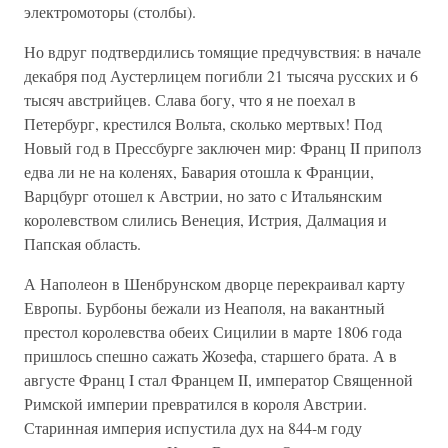
электромоторы (столбы).
Но вдруг подтвердились томящие предчувствия: в начале
декабря под Аустерлицем погибли 21 тысяча русских и 6
тысяч австрийцев. Слава богу, что я не поехал в
Петербург, крестился Вольта, сколько мертвых! Под
Новый год в Прессбурге заключен мир: Франц II приполз
едва ли не на коленях, Бавария отошла к Франции,
Варцбург отошел к Австрии, но зато с Итальянским
королевством слились Венеция, Истрия, Далмация и
Папская область.
А Наполеон в Шенбрунском дворце перекраивал карту
Европы. Бурбоны бежали из Неаполя, на вакантный
престол королевства обеих Сицилии в марте 1806 года
пришлось спешно сажать Жозефа, старшего брата. А в
августе Франц I стал Францем II, император Священной
Римской империи превратился в короля Австрии.
Старинная империя испустила дух на 844-м году