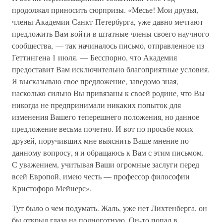
продолжал приносить сюрпризы. «Месье! Мои друзья,
члены Академии Санкт-Петербурга, уже давно мечтают
предложить Вам войти в штатные члены своего научного
сообщества, — так начиналось письмо, отправленное из
Геттингена 1 июля. — Бесспорно, что Академия
предоставит Вам исключительно благоприятные условия.
Я высказываю свое предложение, заведомо зная,
насколько сильно Вы привязаны к своей родине, что Вы
никогда не предпринимали никаких попыток для
изменения Вашего теперешнего положения, но данное
предложение весьма почетно. И вот по просьбе моих
друзей, поручивших мне выяснить Ваше мнение по
данному вопросу, я и обращаюсь к Вам с этим письмом.
С уважением, учитывая Ваши огромные заслуги перед
всей Европой, имею честь — профессор философии
Кристофоро Мейнерс».
Тут было о чем подумать. Жаль, уже нет Лихтенберга, он
бы открыл глаза на подноготную. Он-то попал в