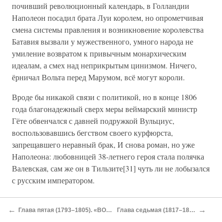
почивший революционный календарь, в Голландии
Наполеон посадил брата Луи королем, но опрометчивая
смена системы правления и возникновение королевства
Батавия вызвали у мужественного, умного народа не
умиление возвратом к привычным монархическим
идеалам, а смех над неприкрытым цинизмом. Ничего,
ёрничал Вольта перед Марумом, всё могут короли.
Вроде бы никакой связи с политикой, но в конце 1806
года благонадежный сверх меры веймарский министр
Гёте обвенчался с давней подружкой Вульциус,
воспользовавшись бегством своего курфюрста,
запрещавшего неравный брак, И снова роман, но уже
Наполеона: любовницей 38-летнего героя стала полячка
Валевская, сам же он в Тильзите[31] чуть ли не лобызался
с русским императором.
Внешне все казалось обычным, но распространение
←
→
Глава пятая (1793–1805). «ВОЛЬТАИЧЕСКИЙ ФУРОР»
Глава седьмая (1817–1827). ПЕРЕД УХОДОМ
цинизма свидетельствовало об уходе почвы из-под ног.