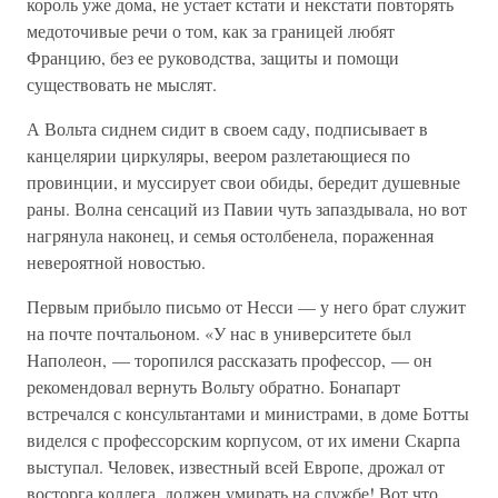
король уже дома, не устает кстати и некстати повторять
медоточивые речи о том, как за границей любят
Францию, без ее руководства, защиты и помощи
существовать не мыслят.
А Вольта сиднем сидит в своем саду, подписывает в
канцелярии циркуляры, веером разлетающиеся по
провинции, и муссирует свои обиды, бередит душевные
раны. Волна сенсаций из Павии чуть запаздывала, но вот
нагрянула наконец, и семья остолбенела, пораженная
невероятной новостью.
Первым прибыло письмо от Несси — у него брат служит
на почте почтальоном. «У нас в университете был
Наполеон, — торопился рассказать профессор, — он
рекомендовал вернуть Вольту обратно. Бонапарт
встречался с консультантами и министрами, в доме Ботты
виделся с профессорским корпусом, от их имени Скарпа
выступал. Человек, известный всей Европе, дрожал от
восторга коллега, должен умирать на службе! Вот что