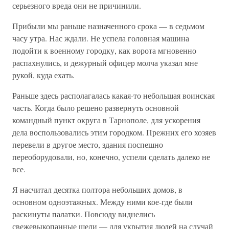
серьезного вреда они не причинили.
Прибыли мы раньше назначенного срока — в седьмом
часу утра. Нас ждали. Не успела головная машина
подойти к военному городку, как ворота мгновенно
распахнулись, и дежурный офицер молча указал мне
рукой, куда ехать.
Раньше здесь располагалась какая-то небольшая воинская
часть. Когда было решено развернуть основной
командный пункт округа в Тарнополе, для ускорения
дела воспользовались этим городком. Прежних его хозяев
перевели в другое место, здания поспешно
переоборудовали, но, конечно, успели сделать далеко не
все.
Я насчитал десятка полтора небольших домов, в
основном одноэтажных. Между ними кое-где были
раскинуты палатки. Повсюду виднелись
свежевыкопанные щели — для укрытия людей на случай