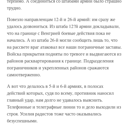
терпимо. А соединиться со штабами армий было страшно
трудно.
Повезло направленцам 12-й и 26-й армий: им сразу же
удалось дозвониться. Из штаба 12?й армии докладывали,
что на границе с Венгрией боевые действия пока не
начались. А из штаба 26-й могли сообщить лишь то, что
на рассвете враг атаковал все наши пограничные заставы.
Войска прикрытия подняты по тревоге и выдвигаются из
районов расквартирования к границе. Подразделения
пограничников и укрепленных районов сражаются
самоотверженно.
А вот что делалось в 5-й и 6-й армиях, в полосах
действий которых, судя по всему, противник наносил
главный удар, нам долго не удавалось выяснить.
Телефонные и телеграфные линии то и дело выходили из
строя. Усилия радистов тоже часто оказывались
безуспешными.