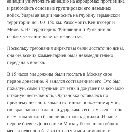
авиации уничтожить авиацию на аэродромах противника
и разбомбить основные группировки его наземных
войск. Удары авиации наносить на глубину германской
территории до 100–150 км. Разбомбить Кенигсберг и
Мемель. На территорию Финляндии и Румынии до
особых указаний налетов не делать».
Поскольку требования директивы были достаточно ясны,
она без всяких комментариев была незамедлительно
передана в войска.
В 15 часов мы должны были послать в Москву свое
первое донесение. Я занялся составлением его. Это был,
пожалуй, самый трудный отчетный документ за всю мою
штабную деятельность. Обстановка оставалась по-
прежнему неясной: каково истинное положение армий,
где враг наносит главный удар, каков его замысел — обо
всем этом можно было лишь строить догадки. И наше
первое боевое Донесение в Москву было полно общих
мест и неясностей. Из-за этого я и мои помощники