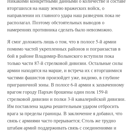
Никакими конкретными данными о количестве и составе
вторгшихся на нашу землю вражеских войск, о
направлении их главного удара наш разведчик пока не
располагал. Поэтому обстоятельных выводов о
намерениях противника сделать было невозможно.
Я смог доложить лишь о том, что в полосе 5-й армии
помимо частей укрепленных районов и погранзастав в
бой в районе Владимир-Волынского вступили пока
только части 87-й стрелковой дивизии. Остальные силы
армии находятся на марше, и встреча их с вторгшимися
частями фашистов произойдет уже, видимо, в глубине
приграничной зоны. В полосе 6-й армии к захваченному
врагом городу Пархач брошены один полк 159-й
стрелковой дивизии и полки 3-й кавалерийской дивизии.
Им поставлена задача решительным ударом отбросить
врага за пределы границы. В заключение я добавил, что
связь с армиями часто прерывается; Столь же трудно
штабам армий поддерживать связь с соединениями и