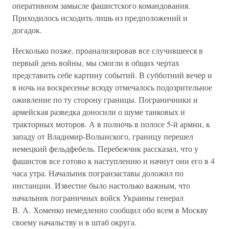
оперативном замысле фашистского командования.
Приходилось исходить лишь из предположений и
догадок.
Несколько позже, проанализировав все случившееся в
первый день войны, мы смогли в общих чертах
представить себе картину событий. В субботний вечер и
в ночь на воскресенье всюду отмечалось подозрительное
оживление по ту сторону границы. Пограничники и
армейская разведка доносили о шуме танковых и
тракторных моторов. А в полночь в полосе 5-й армии, к
западу от Владимир-Волынского, границу перешел
немецкий фельдфебель. Перебежчик рассказал, что у
фашистов все готово к наступлению и начнут они его в 4
часа утра. Начальник погранзаставы доложил по
инстанции. Известие было настолько важным, что
начальник пограничных войск Украины генерал
В. А. Хоменко немедленно сообщил обо всем в Москву
своему начальству и в штаб округа.