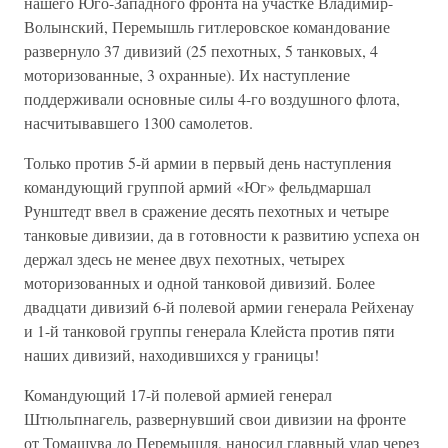
нашего Юго-Западного фронта на участке Владимир-
Волынский, Перемышль гитлеровское командование
развернуло 37 дивизий (25 пехотных, 5 танковых, 4
моторизованные, 3 охранные). Их наступление
поддерживали основные силы 4-го воздушного флота,
насчитывавшего 1300 самолетов.
Только против 5-й армии в первый день наступления
командующий группой армий «Юг» фельдмаршал
Рунштедт ввел в сражение десять пехотных и четыре
танковые дивизии, да в готовности к развитию успеха он
держал здесь не менее двух пехотных, четырех
моторизованных и одной танковой дивизий. Более
двадцати дивизий 6-й полевой армии генерала Рейхенау
и 1-й танковой группы генерала Клейста против пяти
наших дивизий, находившихся у границы!
Командующий 17-й полевой армией генерал
Штюльпнагель, развернувший свои дивизии на фронте
от Томашува до Перемышля, наносил главный удар через