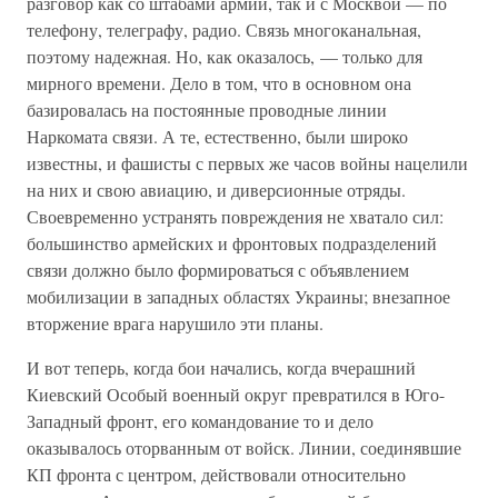
разговор как со штабами армий, так и с Москвой — по
телефону, телеграфу, радио. Связь многоканальная,
поэтому надежная. Но, как оказалось, — только для
мирного времени. Дело в том, что в основном она
базировалась на постоянные проводные линии
Наркомата связи. А те, естественно, были широко
известны, и фашисты с первых же часов войны нацелили
на них и свою авиацию, и диверсионные отряды.
Своевременно устранять повреждения не хватало сил:
большинство армейских и фронтовых подразделений
связи должно было формироваться с объявлением
мобилизации в западных областях Украины; внезапное
вторжение врага нарушило эти планы.
И вот теперь, когда бои начались, когда вчерашний
Киевский Особый военный округ превратился в Юго-
Западный фронт, его командование то и дело
оказывалось оторванным от войск. Линии, соединявшие
КП фронта с центром, действовали относительно