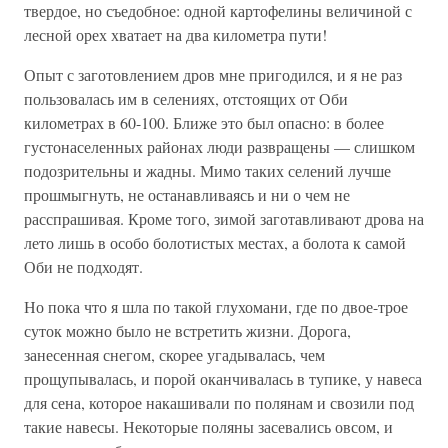
твердое, но съедобное: одной картофелины величиной с
лесной орех хватает на два километра пути!
Опыт с заготовлением дров мне пригодился, и я не раз
пользовалась им в селениях, отстоящих от Оби
километрах в 60-100. Ближе это был опасно: в более
густонаселенных районах люди развращены — слишком
подозрительны и жадны. Мимо таких селений лучше
прошмыгнуть, не останавливаясь и ни о чем не
расспрашивая. Кроме того, зимой заготавливают дрова на
лето лишь в особо болотистых местах, а болота к самой
Оби не подходят.
Но пока что я шла по такой глухомани, где по двое-трое
суток можно было не встретить жизни. Дорога,
занесенная снегом, скорее угадывалась, чем
прощупывалась, и порой оканчивалась в тупике, у навеса
для сена, которое накашивали по полянам и свозили под
такие навесы. Некоторые поляны засевались овсом, и