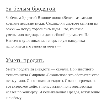
За белым бродягой
За белым бродягой В конце июня «Викинга» зажали
крепкие ледовые тиски. Сколько ни смотрел капитан из
бочки — всюду торосились льды. Это, конечно,
уменьшало надежды на дальнейший промысел. Но
Нансен в душе ликовал: теперь-то уж наверняка
исполнится его заветная мечта —
Уметь продать
Уметь продать За анекдоты — сажали. Но известного
фельетониста Смирнова-Сокольского это обстоятельство
не смущало. Он «вещал» анекдоты. Смачно, громко, на
все актерское фойе, в присутствии полутора десятка
коллег по концерту. И безнаказанно! Правда, вступление
к любому