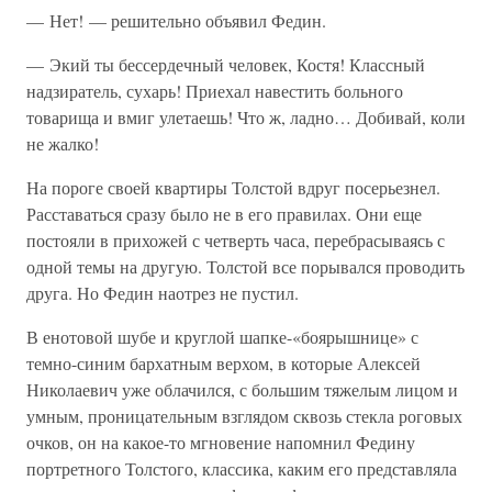
— Нет! — решительно объявил Федин.
— Экий ты бессердечный человек, Костя! Классный
надзиратель, сухарь! Приехал навестить больного
товарища и вмиг улетаешь! Что ж, ладно… Добивай, коли
не жалко!
На пороге своей квартиры Толстой вдруг посерьезнел.
Расставаться сразу было не в его правилах. Они еще
постояли в прихожей с четверть часа, перебрасываясь с
одной темы на другую. Толстой все порывался проводить
друга. Но Федин наотрез не пустил.
В енотовой шубе и круглой шапке-«боярышнице» с
темно-синим бархатным верхом, в которые Алексей
Николаевич уже облачился, с большим тяжелым лицом и
умным, проницательным взглядом сквозь стекла роговых
очков, он на какое-то мгновение напомнил Федину
портретного Толстого, классика, каким его представляла