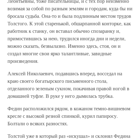
Леонтьевны, тоже писательницы, и с тех пор неизменно
возимая за собой по разным землям и городам, куда бы ни
бросала судьба. Она-то и была подлинным местом трудов
Толстого. К этой старенькой, обшарпанной конторке, как
работник к станку, он вставал обычно спозаранку и,
примостившись за нею, трудился иногда дни и недели,
можно сказать, безвылазно. Именно здесь, стоя, он и
создал многие свои ярко талантливые, завидные
произведения.
Алексей Николаевич, подавшись вперед, восседал на
краю своего богатырского письменного стола,
отделанного зеленым сукном, покачивая правой ногой в
домашней туфле. В руке у него дымилась трубка.
Федин расположился рядом, в кожаном темно-вишневом
кресле с высокой резной спинкой, курил папиросу.
Болтали о всяких разностях.
Толстой уже в который раз «искушал» и склонял Федина