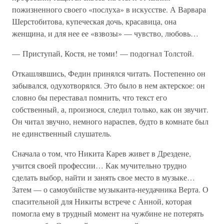
пожизненного своего «послуха» в искусстве. А Варвара
Шерстобитова, купеческая дочь, красавица, она
женщина, и для нее ее «взвозы» — чувство, любовь…
— Приступай, Костя, не томи! — подогнал Толстой.
Откашлявшись, Федин принялся читать. Постепенно он
забывался, одухотворялся. Это было в нем актерское: он
словно бы переставал помнить, что текст его
собственный, а, произнося, следил только, как он звучит.
Он читал звучно, немного нараспев, будто в комнате был
не единственный слушатель.
Сначала о том, что Никита Карев живет в Дрездене,
учится своей профессии… Как мучительно трудно
сделать выбор, найти и занять свое место в музыке…
Затем — о самоубийстве музыканта-неудачника Верта. О
спасительной для Никиты встрече с Анной, которая
помогла ему в трудный момент на чужбине не потерять