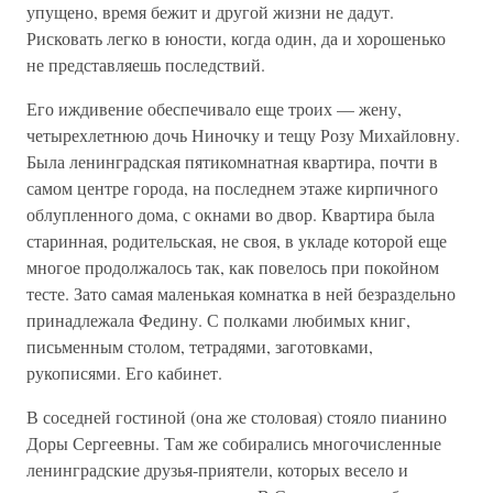
упущено, время бежит и другой жизни не дадут.
Рисковать легко в юности, когда один, да и хорошенько
не представляешь последствий.
Его иждивение обеспечивало еще троих — жену,
четырехлетнюю дочь Ниночку и тещу Розу Михайловну.
Была ленинградская пятикомнатная квартира, почти в
самом центре города, на последнем этаже кирпичного
облупленного дома, с окнами во двор. Квартира была
старинная, родительская, не своя, в укладе которой еще
многое продолжалось так, как повелось при покойном
тесте. Зато самая маленькая комнатка в ней безраздельно
принадлежала Федину. С полками любимых книг,
письменным столом, тетрадями, заготовками,
рукописями. Его кабинет.
В соседней гостиной (она же столовая) стояло пианино
Доры Сергеевны. Там же собирались многочисленные
ленинградские друзья-приятели, которых весело и