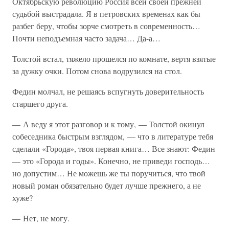
Октябрьскую революцию Россия всей своей прежней
судьбой выстрадала. Я в петровских временах как бы
разбег беру, чтобы зорче смотреть в современность…
Почти неподъемная часто задача… Да-а…
Толстой встал, тяжело прошелся по комнате, вертя взятые
за дужку очки. Потом снова водрузился на стол.
Федин молчал, не решаясь вспугнуть доверительность
старшего друга.
— А веду я этот разговор и к тому, — Толстой окинул
собеседника быстрым взглядом, — что в литературе тебя
сделали «Города», твоя первая книга… Все знают: Федин
— это «Города и годы». Конечно, не приведи господь…
но допустим… Не можешь же ты поручиться, что твой
новый роман обязательно будет лучше прежнего, а не
хуже?
— Нет, не могу.