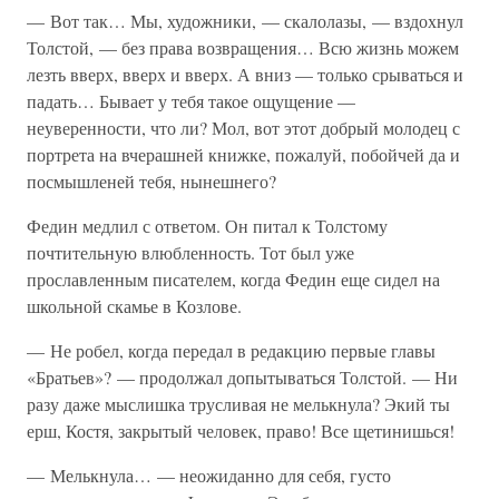
— Вот так… Мы, художники, — скалолазы, — вздохнул
Толстой, — без права возвращения… Всю жизнь можем
лезть вверх, вверх и вверх. А вниз — только срываться и
падать… Бывает у тебя такое ощущение —
неуверенности, что ли? Мол, вот этот добрый молодец с
портрета на вчерашней книжке, пожалуй, побойчей да и
посмышленей тебя, нынешнего?
Федин медлил с ответом. Он питал к Толстому
почтительную влюбленность. Тот был уже
прославленным писателем, когда Федин еще сидел на
школьной скамье в Козлове.
— Не робел, когда передал в редакцию первые главы
«Братьев»? — продолжал допытываться Толстой. — Ни
разу даже мыслишка трусливая не мелькнула? Экий ты
ерш, Костя, закрытый человек, право! Все щетинишься!
— Мелькнула… — неожиданно для себя, густо