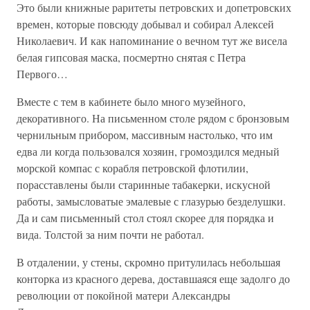
Это были книжные раритеты петровских и допетровских
времен, которые повсюду добывал и собирал Алексей
Николаевич. И как напоминание о вечном тут же висела
белая гипсовая маска, посмертно снятая с Петра
Первого…
Вместе с тем в кабинете было много музейного,
декоративного. На письменном столе рядом с бронзовым
чернильным прибором, массивным настолько, что им
едва ли когда пользовался хозяин, громоздился медный
морской компас с корабля петровской флотилии,
порасставлены были старинные табакерки, искусной
работы, замысловатые эмалевые с глазурью безделушки.
Да и сам письменный стол стоял скорее для порядка и
вида. Толстой за ним почти не работал.
В отдалении, у стены, скромно притулилась небольшая
конторка из красного дерева, доставшаяся еще задолго до
революции от покойной матери Александры