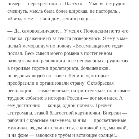
номер — перекрестили в «Пастух»… У меня, нетрудно
смекнуть, мысль была более широкая, не пастораль…
«Звезда» же — свой дом, ленинградцы…
— Да, самовольничают… У меня с Полонским не то что
стычка, сражение из-за текста развернулось. Я ему в мае
целый меморандум по поводу «Восемнадцатого года»
послал. Весь смысл моего романа в постепенном
развертывании революции, в ее непомерных трудностях,
в героизме горстки пролетариата, большевиков,
передовых людей во главе с Лениным, которые
преобразили и организовали страну. Октябрьская
революция — самое великое, патриотическое, но и самое
трудное событие в истории России — вот моя идея. А
ему достаточно — конца, одной победы. Требует
агитромана, этакой благостной картиночки. Впереди —
рабочий с красным знаменем, за ним — просветленные
мужички, рядом интеллигенты, с книжкой под мышкой,
и на фоне — заводские трубы и встающее солнце!..