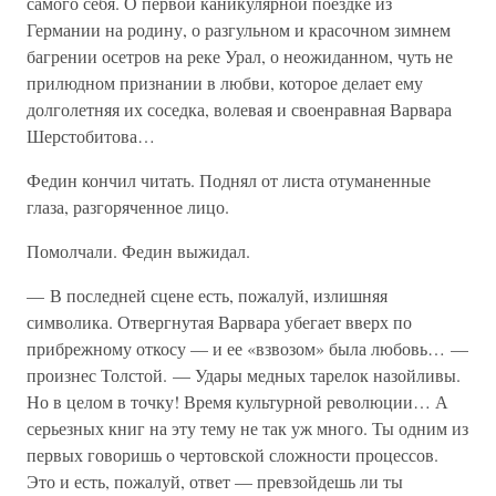
самого себя. О первой каникулярной поездке из
Германии на родину, о разгульном и красочном зимнем
багрении осетров на реке Урал, о неожиданном, чуть не
прилюдном признании в любви, которое делает ему
долголетняя их соседка, волевая и своенравная Варвара
Шерстобитова…
Федин кончил читать. Поднял от листа отуманенные
глаза, разгоряченное лицо.
Помолчали. Федин выжидал.
— В последней сцене есть, пожалуй, излишняя
символика. Отвергнутая Варвара убегает вверх по
прибрежному откосу — и ее «взвозом» была любовь… —
произнес Толстой. — Удары медных тарелок назойливы.
Но в целом в точку! Время культурной революции… А
серьезных книг на эту тему не так уж много. Ты одним из
первых говоришь о чертовской сложности процессов.
Это и есть, пожалуй, ответ — превзойдешь ли ты