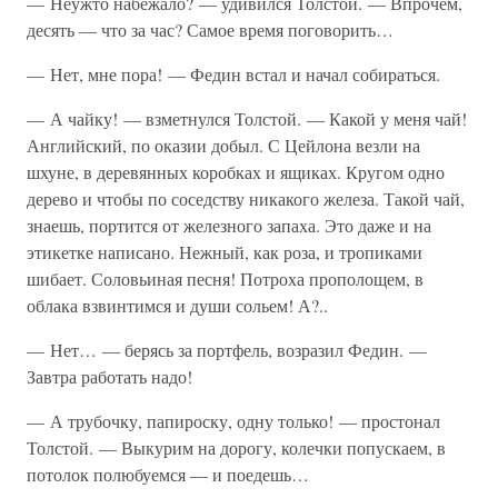
— Неужто набежало? — удивился Толстой. — Впрочем,
десять — что за час? Самое время поговорить…
— Нет, мне пора! — Федин встал и начал собираться.
— А чайку! — взметнулся Толстой. — Какой у меня чай!
Английский, по оказии добыл. С Цейлона везли на
шхуне, в деревянных коробках и ящиках. Кругом одно
дерево и чтобы по соседству никакого железа. Такой чай,
знаешь, портится от железного запаха. Это даже и на
этикетке написано. Нежный, как роза, и тропиками
шибает. Соловьиная песня! Потроха прополощем, в
облака взвинтимся и души сольем! А?..
— Нет… — берясь за портфель, возразил Федин. —
Завтра работать надо!
— А трубочку, папироску, одну только! — простонал
Толстой. — Выкурим на дорогу, колечки попускаем, в
потолок полюбуемся — и поедешь…