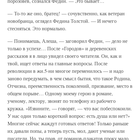
порозовев, сознался Федин. — Это бывает…
— То-то же оно, братец! — сочувственно, как ветеран
новобранца, оглядел Федина Толстой. — И нечего
стесняться. Это нормально.
— Понимаешь, Алеша, — заговорил Федин, — дело не
только в успехе… После «Городов» и деревенских
рассказов я в лицо увидел своего читателя. Он, как и
твой, ищет ответы на главные вопросы. После
революции в жи.5-ни многое переменилось — и надо
заново передумать, в чем смысл бытия, что такое Родина,
Отчизна, преемственность поколений, призвание, место в
общем порыве… Одному моему герою в романе,
ученому, лектору, звонят по телефону из рабочего
кружка. «Извините, — говорят, — что вас побеспокоили.
У нас один только короткий вопрос: есть душа или нет?»
Многие сейчас жаждут готовых ответов! Только раньше
их давали попы, а теперь пусть, мол, дают ученые или
писатели. Но, ты прав, от романов-плакатов проку мало.