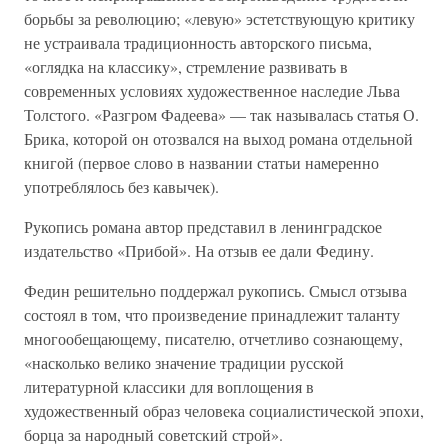
борьбы за революцию; «левую» эстетствующую критику
не устраивала традиционность авторского письма,
«оглядка на классику», стремление развивать в
современных условиях художественное наследие Льва
Толстого. «Разгром Фадеева» — так называлась статья О.
Брика, которой он отозвался на выход романа отдельной
книгой (первое слово в названии статьи намеренно
употреблялось без кавычек).
Рукопись романа автор представил в ленинградское
издательство «Прибой». На отзыв ее дали Федину.
Федин решительно поддержал рукопись. Смысл отзыва
состоял в том, что произведение принадлежит таланту
многообещающему, писателю, отчетливо сознающему,
«насколько велико значение традиции русской
литературной классики для воплощения в
художественный образ человека социалистической эпохи,
борца за народный советский строй».