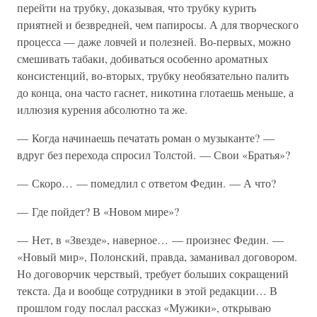
перейти на трубку, доказывая, что трубку курить
приятней и безвредней, чем папиросы. А для творческого
процесса — даже ловчей и полезней. Во-первых, можно
смешивать табаки, добиваться особенно ароматных
консистенций, во-вторых, трубку необязательно палить
до конца, она часто гаснет, никотина глотаешь меньше, а
иллюзия курения абсолютно та же.
— Когда начинаешь печатать роман о музыканте? —
вдруг без перехода спросил Толстой. — Свои «Братья»?
— Скоро… — помедлил с ответом Федин. — А что?
— Где пойдет? В «Новом мире»?
— Нет, в «Звезде», наверное… — произнес Федин. —
«Новый мир», Полонский, правда, заманивал договором.
Но договорчик черствый, требует больших сокращений
текста. Да и вообще сотрудники в этой редакции… В
прошлом году послал рассказ «Мужики», открываю