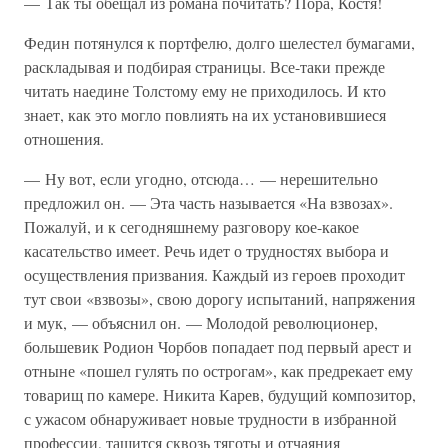
— Так ты обещал из романа почитать? Пора, Костя!
Федин потянулся к портфелю, долго шелестел бумагами,
раскладывая и подбирая страницы. Все-таки прежде
читать наедине Толстому ему не приходилось. И кто
знает, как это могло повлиять на их установившиеся
отношения.
— Ну вот, если угодно, отсюда… — нерешительно
предложил он. — Эта часть называется «На взвозах».
Пожалуй, и к сегодняшнему разговору кое-какое
касательство имеет. Речь идет о трудностях выбора и
осуществления призвания. Каждый из героев проходит
тут свои «взвозы», свою дорогу испытаний, напряжения
и мук, — объяснил он. — Молодой революционер,
большевик Родион Чорбов попадает под первый арест и
отныне «пошел гулять по острогам», как предрекает ему
товарищ по камере. Никита Карев, будущий композитор,
с ужасом обнаруживает новые трудности в избранной
профессии, тащится сквозь тяготы и отчаяния