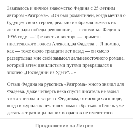
Завязалось и личное знакомство Федина с 25-летним
автором «Разгрома». «Он был романтичен, когда мечтал о
будущем своих героев, реально изображая тяжесть их
жертв ради победы революции, — вспоминал Федин в
1956 году. — Трезвость и восторг — приметы
писательского голоса Александра Фадеева… Я помню,
как — тоже около тридцати лет назад — он смело
развертывал мне свой замысел дальневосточного романа,
который затем извилистыми путями превращался в
эпопею „Последний из Удэге“…»
Отзыв Федина на рукопись «Разгрома» много значил для
Фадеева. Даже четверть века спустя писатель не забыл
этого эпизода и встреч с Фединым, относящихся к поре,
когда в журналах печатался роман «Братья». «Теперь уже
десять лет разницы наших возрастов не имеют того
значения, какое они имели двадцать пять лет назад, —
Продолжение на Литрес
писал Фадеев Федину в марте 1952 года. — Тогда ты был