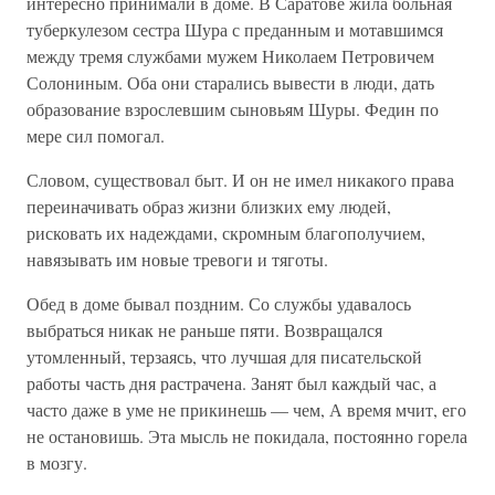
интересно принимали в доме. В Саратове жила больная
туберкулезом сестра Шура с преданным и мотавшимся
между тремя службами мужем Николаем Петровичем
Солониным. Оба они старались вывести в люди, дать
образование взрослевшим сыновьям Шуры. Федин по
мере сил помогал.
Словом, существовал быт. И он не имел никакого права
переиначивать образ жизни близких ему людей,
рисковать их надеждами, скромным благополучием,
навязывать им новые тревоги и тяготы.
Обед в доме бывал поздним. Со службы удавалось
выбраться никак не раньше пяти. Возвращался
утомленный, терзаясь, что лучшая для писательской
работы часть дня растрачена. Занят был каждый час, а
часто даже в уме не прикинешь — чем, А время мчит, его
не остановишь. Эта мысль не покидала, постоянно горела
в мозгу.