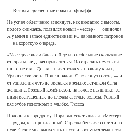
— Вот вам, доблестные вояки люфтваффе!
Не успел облегченно вздохнуть, как внезапно с высоты,
полого снижаясь, появился новый «мессер» — одиночка.
А у меня в запасе единственный РС да немного патронов
— на короткую очередь.
«Мессер» совсем близко. Я делаю небольшие скользящие
отвороты, не давая прицелиться. Но стрелять немецкий
пилот не стал. Догнал, пристроился к правому крылу.
Уравнял скорости. Пошли рядом. Я повернул голову — и
от удивления чуть не врезался в землю: летчиком была
женщина. Розовый комбинезон, на голове наушники, за
ними распущенные по плечам светлые волосы. Ровный
ряд зубов приоткрыт в улыбке. Чудеса!
Подошли к аэродрому. Пора выпускать шасси. «Мессер»
— рядом, как приклеенный. Стрелка бензомера почти на
нуле. Стоит мне выпустить шасси и коснуться земли, эта