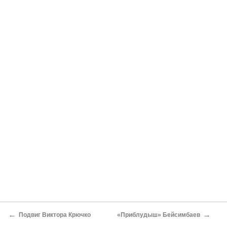
←
→
Подвиг Виктора Крючко
«Приблудыш» Бейсимбаев