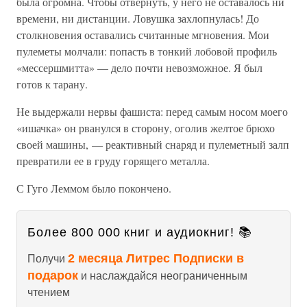
была огромна. Чтобы отвернуть, у него не оставалось ни
времени, ни дистанции. Ловушка захлопнулась! До
столкновения оставались считанные мгновения. Мои
пулеметы молчали: попасть в тонкий лобовой профиль
«мессершмитта» — дело почти невозможное. Я был
готов к тарану.
Не выдержали нервы фашиста: перед самым носом моего
«ишачка» он рванулся в сторону, оголив желтое брюхо
своей машины, — реактивный снаряд и пулеметный залп
превратили ее в груду горящего металла.
С Гуго Леммом было покончено.
Более 800 000 книг и аудиокниг! 📚
2 месяца Литрес Подписки в
Получи
подарок
и наслаждайся неограниченным
чтением