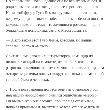
По словам пленного, недавно она не вернулась из боя, и
родителям послали извещение о ее героической гибели.
Из-за этой фрау у Гуго Лемма крупные неприятности,
ведь ему предписывалось обеспечивать ее безопасность в
каждом вылете, потому что женщина в розовом — дочь
ближайшего помощника самого Мессершмитта.
— А кто такой этот Гуго Лемм, который, по вашим
словам, «рвет» и «мечет»?
Сбитый немец пояснил: штурмфюрер, командир их
полка, летающий на самолете, левый борт которого
разрисован летящим аистом с мечом в клюве, а на правом
четыре негритенка пляшут вокруг колышка с насаженной
головой белого человека…
…После возвращения истребителей из очередного боя
над нашим аэродромом появился одиночный «мессер».
Он вынырнул из-за лесочка, прошел над стоянками,
покачал крыльями и, выпустив колеса, стал заходить на