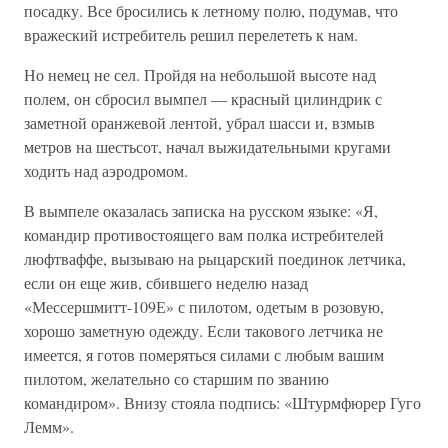
посадку. Все бросились к летному полю, подумав, что
вражеский истребитель решил перелететь к нам.
Но немец не сел. Пройдя на небольшой высоте над
полем, он сбросил вымпел — красный цилиндрик с
заметной оранжевой лентой, убрал шасси и, взмыв
метров на шестьсот, начал выжидательными кругами
ходить над аэродромом.
В вымпеле оказалась записка на русском языке: «Я,
командир противостоящего вам полка истребителей
люфтваффе, вызываю на рыцарский поединок летчика,
если он еще жив, сбившего неделю назад
«Мессершмитт-109Е» с пилотом, одетым в розовую,
хорошо заметную одежду. Если такового летчика не
имеется, я готов померяться силами с любым вашим
пилотом, желательно со старшим по званию
командиром». Внизу стояла подпись: «Штурмфюрер Гуго
Лемм».