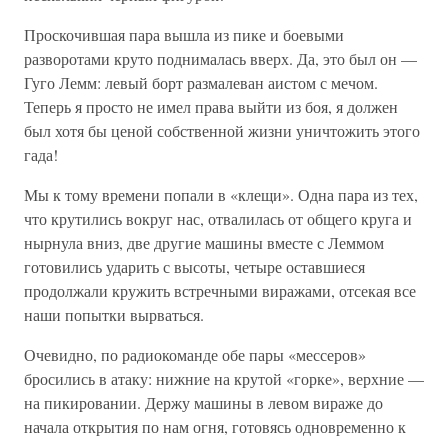
Проскочившая пара вышла из пике и боевыми
разворотами круто поднималась вверх. Да, это был он —
Гуго Лемм: левый борт размалеван аистом с мечом.
Теперь я просто не имел права выйти из боя, я должен
был хотя бы ценой собственной жизни уничтожить этого
гада!
Мы к тому времени попали в «клещи». Одна пара из тех,
что крутились вокруг нас, отвалилась от общего круга и
нырнула вниз, две другие машины вместе с Леммом
готовились ударить с высоты, четыре оставшиеся
продолжали кружить встречными виражами, отсекая все
наши попытки вырваться.
Очевидно, по радиокоманде обе пары «мессеров»
бросились в атаку: нижние на крутой «горке», верхние —
на пикировании. Держу машины в левом вираже до
начала открытия по нам огня, готовясь одновременно к