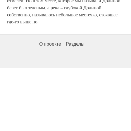
отмелей. Но в том месте, которое мы называли Долиной,
берег был зеленым, а река – глубокой.Долиной,
собственно, называлось небольшое местечко, стоявшее
где-то выше по
О проекте
Разделы