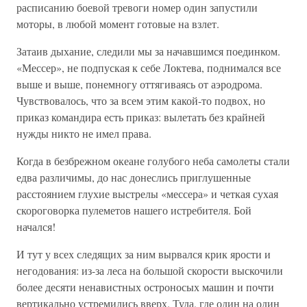
расписанию боевой тревоги номер один запустили
моторы, в любой момент готовые на взлет.
Затаив дыхание, следили мы за начавшимся поединком.
«Мессер», не подпуская к себе Локтева, поднимался все
выше и выше, понемногу оттягиваясь от аэродрома.
Чувствовалось, что за всем этим какой-то подвох, но
приказ командира есть приказ: вылетать без крайней
нужды никто не имел права.
Когда в безбрежном океане голубого неба самолеты стали
едва различимы, до нас донеслись приглушенные
расстоянием глухие выстрелы «мессера» и четкая сухая
скороговорка пулеметов нашего истребителя. Бой
начался!
И тут у всех следящих за ним вырвался крик ярости и
негодования: из-за леса на большой скорости выскочили
более десяти ненавистных остроносых машин и почти
вертикально устремились вверх. Туда, где один на один