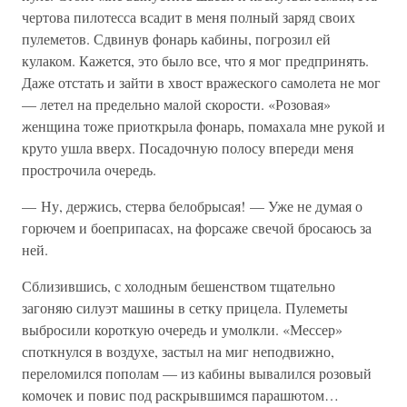
чертова пилотесса всадит в меня полный заряд своих
пулеметов. Сдвинув фонарь кабины, погрозил ей
кулаком. Кажется, это было все, что я мог предпринять.
Даже отстать и зайти в хвост вражеского самолета не мог
— летел на предельно малой скорости. «Розовая»
женщина тоже приоткрыла фонарь, помахала мне рукой и
круто ушла вверх. Посадочную полосу впереди меня
прострочила очередь.
— Ну, держись, стерва белобрысая! — Уже не думая о
горючем и боеприпасах, на форсаже свечой бросаюсь за
ней.
Сблизившись, с холодным бешенством тщательно
загоняю силуэт машины в сетку прицела. Пулеметы
выбросили короткую очередь и умолкли. «Мессер»
споткнулся в воздухе, застыл на миг неподвижно,
переломился пополам — из кабины вывалился розовый
комочек и повис под раскрывшимся парашютом…