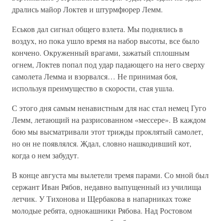
дрались майор Локтев и штурмфюрер Лемм.
Еськов дал сигнал общего взлета. Мы поднялись в
воздух, но пока ушло время на набор высоты, все было
кончено. Окруженный врагами, зажатый сплошным
огнем, Локтев попал под удар падающего на него сверху
самолета Лемма и взорвался… Не принимая боя,
используя преимущество в скорости, стая ушла.
С этого дня самым ненавистным для нас стал немец Гуго
Лемм, летающий на разрисованном «мессере». В каждом
бою мы высматривали этот трижды проклятый самолет,
но он не появлялся. Ждал, словно нашкодивший кот,
когда о нем забудут.
В конце августа мы вылетели тремя парами. Со мной был
сержант Иван Рябов, недавно выпущенный из училища
летчик. У Тихонова и Щербакова в напарниках тоже
молодые ребята, однокашники Рябова. Над Ростовом