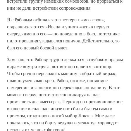
встретили группу немецких бомбовозов, но прорваться к
ним не дали истребители сопровождения.
Я с Рябовым отбивался от шестерых «мессеров»,
старавшихся отсечь Ивана и уничтожить в первую
очередь именно его — по поведению в бою, по технике
пилотирования угадывался новичок. Действительно, то
был его первый боевой вылет.
Замечаю, что Рябову трудно держаться в глубоком правом
вираже внутри круга, вот-вот он сорвется в штопор.
Чтобы срочно переложить машину в обратный вираж,
плавно уменьшаю крен. Рябов, похоже, понял мое
намерение, и я энергично перекладываю машину. В тот
момент сверху, почти отвесно пикируя на нас,
промчались два «мессера». Переход на противоположное
вращение и спас нас: иначе нас сбили бы тем самым
приемом, от которого погиб майор Локтев. Мне даже
показалось, что на борту ведущего мелькнул хоровод из
нескольких черных фигурок!