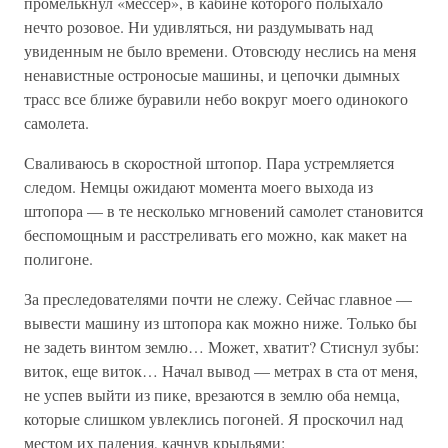
промелькнул «мессер», в кабине которого полыхало
нечто розовое. Ни удивляться, ни раздумывать над
увиденным не было времени. Отовсюду неслись на меня
ненавистные остроносые машины, и цепочки дымных
трасс все ближе буравили небо вокруг моего одинокого
самолета.
Сваливаюсь в скоростной штопор. Пара устремляется
следом. Немцы ожидают момента моего выхода из
штопора — в те несколько мгновений самолет становится
беспомощным и расстреливать его можно, как макет на
полигоне.
За преследователями почти не слежу. Сейчас главное —
вывести машину из штопора как можно ниже. Только бы
не задеть винтом землю… Может, хватит? Стиснул зубы:
виток, еще виток… Начал вывод — метрах в ста от меня,
не успев выйти из пике, врезаются в землю оба немца,
которые слишком увлеклись погоней. Я проскочил над
местом их падения, качнув крыльями: