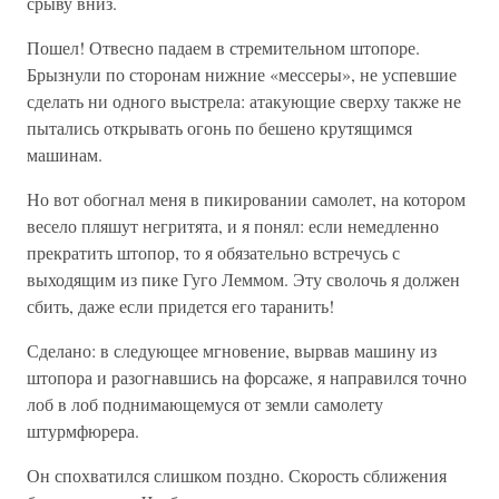
срыву вниз.
Пошел! Отвесно падаем в стремительном штопоре.
Брызнули по сторонам нижние «мессеры», не успевшие
сделать ни одного выстрела: атакующие сверху также не
пытались открывать огонь по бешено крутящимся
машинам.
Но вот обогнал меня в пикировании самолет, на котором
весело пляшут негритята, и я понял: если немедленно
прекратить штопор, то я обязательно встречусь с
выходящим из пике Гуго Леммом. Эту сволочь я должен
сбить, даже если придется его таранить!
Сделано: в следующее мгновение, вырвав машину из
штопора и разогнавшись на форсаже, я направился точно
лоб в лоб поднимающемуся от земли самолету
штурмфюрера.
Он спохватился слишком поздно. Скорость сближения