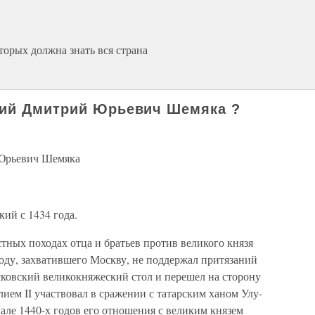
торых должна знать вся страна
кий Дмитрий Юрьевич Шемяка ?
Юрьевич Шемяка
ий с 1434 года.
стных походах отца и братьев против великого князя
 году, захватившего Москву, не поддержал притязаний
сковский великокняжеский стол и перешел на сторону
илием II участвовал в сражении с татарским ханом Улу-
але 1440-х годов его отношения с великим князем