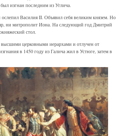
 был изгнан последним из Углича.
и ослепил Василия II. Объявил себя великим князем. Но
яр, ни митрополит Иона. На следующий год Дмитрий
окняжеский стол.
н высшими церковными иерархами и отлучен от
згнания в 1450 году из Галича жил в Устюге, затем в