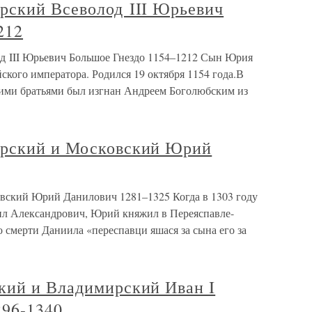
рский Всеволод III Юрьевич
212
д III Юрьевич Большое Гнездо 1154–1212 Сын Юрия
кого императора. Родился 19 октября 1154 года.В
шими братьями был изгнан Андреем Боголюбским из
ирский и Московский Юрий
вский Юрий Данилович 1281–1325 Когда в 1303 году
ил Александрович, Юрий княжил в Переяспавле-
о смерти Даниила «переспавци яшася за сына его за
кий и Владимирский Иван I
296-1340