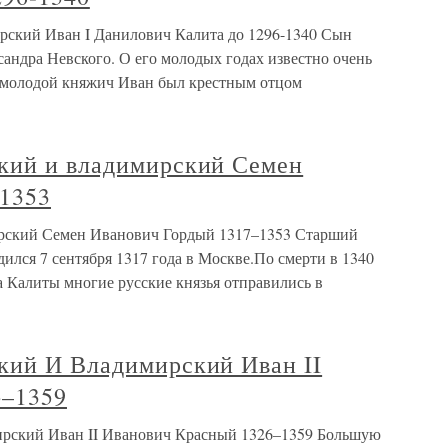
рский Иван I Данилович Калита до 1296-1340 Сын
андра Невского. О его молодых годах известно очень
о молодой княжич Иван был крестным отцом
кий и владимирский Семен
1353
ирский Семен Иванович Гордый 1317–1353 Старший
лся 7 сентября 1317 года в Москве.По смерти в 1340
а Калиты многие русские князья отправились в
кий И Владимирский Иван II
6–1359
рский Иван II Иванович Красный 1326–1359 Большую