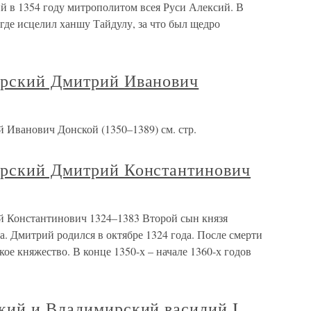
ий в 1354 году митрополитом всея Руси Алексий. В
 где исцелил ханшу Тайдулу, за что был щедро
ирский Дмитрий Иванович
Иванович Донской (1350–1389) см. стр.
ирский Дмитрий Константинович
 Константинович 1324–1383 Второй сын князя
. Дмитрий родился в октябре 1324 года. После смерти
кое княжество. В конце 1350-х – начале 1360-х годов
кий и Владимирский василий I