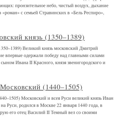
ающих: пронзительное небо, чистый воздух, дыхание
в «роман» с семьей Стравинских в «Бель Респиро»,
овский князь (1350–1389)
1350–1389) Великий князь московский Дмитрий
ие впервые одержали победу над главными силами
сыном Ивана II Красного, князя звенигородского и
ь Московский (1440–1505)
1440–1505) Московский и всея Руси великий князь Иван
на Руси, родился в Москве 22 января 1440 года, в
рую его отец Василий II Темный вел со своими