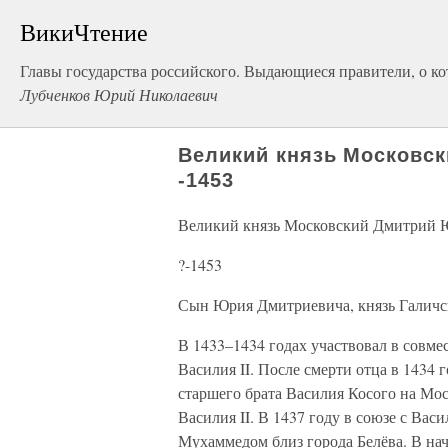
ВикиЧтение
Главы государства российского. Выдающиеся правители, о ко
Лубченков Юрий Николаевич
Великий князь Московс
-1453
Великий князь Московский Дмитрий 
?-1453
Сын Юрия Дмитриевича, князь Галичск
В 1433–1434 годах участвовал в совме
Василия II. После смерти отца в 1434
старшего брата Василия Косого на Мо
Василия II. В 1437 году в союзе с Вас
Мухаммедом близ города Белёва. В нач