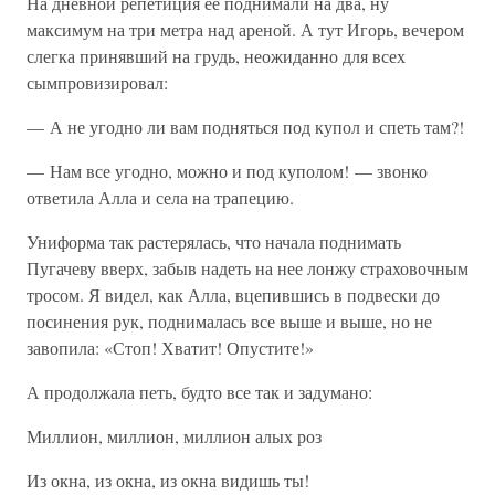
На дневной репетиция ее поднимали на два, ну
максимум на три метра над ареной. А тут Игорь, вечером
слегка принявший на грудь, неожиданно для всех
сымпровизировал:
— А не угодно ли вам подняться под купол и спеть там?!
— Нам все угодно, можно и под куполом! — звонко
ответила Алла и села на трапецию.
Униформа так растерялась, что начала поднимать
Пугачеву вверх, забыв надеть на нее лонжу страховочным
тросом. Я видел, как Алла, вцепившись в подвески до
посинения рук, поднималась все выше и выше, но не
завопила: «Стоп! Хватит! Опустите!»
А продолжала петь, будто все так и задумано:
Миллион, миллион, миллион алых роз
Из окна, из окна, из окна видишь ты!