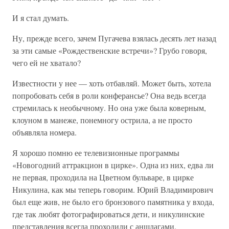
И я стал думать.
Ну, прежде всего, зачем Пугачева взялась десять лет назад
за эти самые «Рождественские встречи»? Грубо говоря,
чего ей не хватало?
Известности у нее — хоть отбавляй. Может быть, хотела
попробовать себя в роли конферансье? Она ведь всегда
стремилась к необычному. Но она уже была коверным,
клоуном в манеже, понемногу острила, а не просто
объявляла номера.
Я хорошо помню ее телевизионные программы
«Новогодний аттракцион в цирке». Одна из них, едва ли
не первая, проходила на Цветном бульваре, в цирке
Никулина, как мы теперь говорим. Юрий Владимирович
был еще жив, не было его бронзового памятника у входа,
где так любят фотографироваться дети, и никулинские
представления всегда проходили с аншлагами.