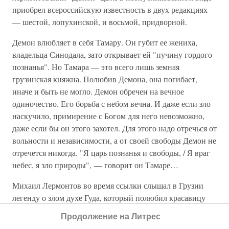
приобрел всероссийскую известность в двух редакциях
— шестой, лопухинской, и восьмой, придворной.
Демон влюбляет в себя Тамару. Он губит ее жениха,
владельца Синодала, зато открывает ей "пучину гордого
познанья". Но Тамара — это всего лишь земная
грузинская княжна. Полюбив Демона, она погибает,
иначе и быть не могло. Демон обречен на вечное
одиночество. Его борьба с небом вечна. И даже если зло
наскучило, примирение с Богом для него невозможно,
даже если бы он этого захотел. Для этого надо отречься от
вольности и независимости, а от своей свободы Демон не
отречется никогда. "Я царь познанья и свободы, / Я враг
небес, я зло природы", — говорит он Тамаре…
Михаил Лермонтов во время ссылки слышал в Грузии
легенду о злом духе Гуда, который полюбил красавицу
княжну и погубил ее жениха. Он упоминает об этой
Продолжение на Литрес
легенде в "Герое нашего времени". Так и возник у