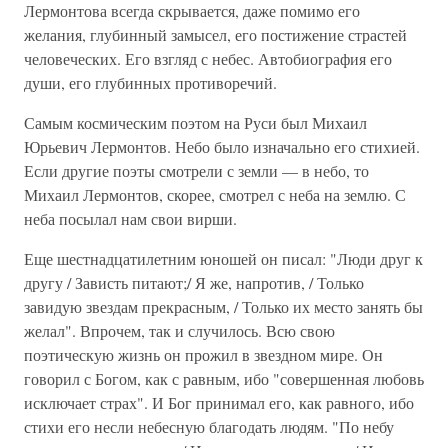
Лермонтова всегда скрывается, даже помимо его
желания, глубинный замысел, его постижение страстей
человеческих. Его взгляд с небес. Автобиография его
души, его глубинных противоречий.
Самым космическим поэтом на Руси был Михаил
Юрьевич Лермонтов. Небо было изначально его стихией.
Если другие поэты смотрели с земли — в небо, то
Михаил Лермонтов, скорее, смотрел с неба на землю. С
неба посылал нам свои вирши.
Еще шестнадцатилетним юношей он писал: "Люди друг к
другу / Зависть питают;/ Я же, напротив, / Только
завидую звездам прекрасным, / Только их место занять бы
желал". Впрочем, так и случилось. Всю свою
поэтическую жизнь он прожил в звездном мире. Он
говорил с Богом, как с равным, ибо "совершенная любовь
исключает страх". И Бог принимал его, как равного, ибо
стихи его несли небесную благодать людям. "По небу