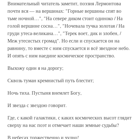
Внимательный читатель заметит, поэзия Лермонтова
почти вся — на вершинах: "Горные вершины спят во
тьме ночной…", "На севере диком стоит одиноко / На
голой вершине сосна…", "Ночевала тучка золотая / На
груди утеса-великана…", "Терек воет, дик и злобен, /
Меж утесистых громад". Но если и спускается он на
равнину, то вместе с ним спускается и всё звездное небо.
И опять с ним наедине космическое пространство.
Выхожу один я на дорогу;
Сквозь туман кремнистый путь блестит;
Ночь тиха. Пустыня внемлет Богу,
И звезда с звездою говорит.
Где, с какой галактики, с каких космических высот глядит
сверху на нас поэт и отмечает наши земные судьбы?
В небесах торжественно и чудно!