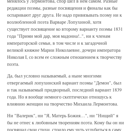
менялось у Лермонтова, спор шел в нем самом. Разные
редакции поэмы, разные посвящения и финалы как бы
оспаривают друг друга. Не надо привязывать поэму ни к
возлюбленной поэта Варваре Лопухиной, хотя
существует посвящение ко второму варианту поэмы 1831
года "Прими мой дар, моя мадонна!..", ни к членам
императорской семьи, в том числе и к загадочной
великой княжне Марии Николаевне, дочери императора
Николая I, со всем ее сложным отношением к творчеству
поэта.
Да, был условно называемый, а ныне многими
отвергаемый лопухинский вариант поэмы "Демон", был
и так называемый придворный, последний вариант 1839
года. Но я вообще немного скептически отношусь к
влиянию женщин на творчество Михаила Лермонтова.
Ни "Валерик", ни "Я, Матерь Божия…", ни "Нищий" я
бы не отнес к любовным творениям поэта. Кому бы он ни
посвящал свои стихи, стоило ему чуть углубиться в саму