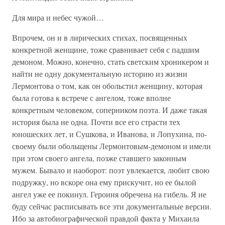
Для мира и небес чужой…
Впрочем, он и в лирических стихах, посвященных
конкретной женщине, тоже сравнивает себя с падшим
демоном. Можно, конечно, стать светским хроникером и
найти не одну документальную историю из жизни
Лермонтова о том, как он обольстил женщину, которая
была готова к встрече с ангелом, тоже вполне
конкретным человеком, соперником поэта. И даже такая
история была не одна. Почти все его страсти тех
юношеских лет, и Сушкова, и Иванова, и Лопухина, по-
своему были обольщены Лермонтовым-демоном и имели
при этом своего ангела, позже ставшего законным
мужем. Бывало и наоборот: поэт увлекается, любит свою
подружку, но вскоре она ему прискучит, но ее былой
ангел уже ее покинул. Героиня обречена на гибель. Я не
буду сейчас расписывать все эти документальные версии.
Ибо за автобиографической правдой факта у Михаила