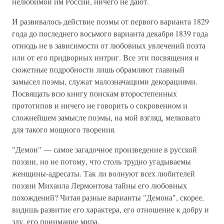
нелюбимой им России, ничего не дают.
И развивалось действие поэмы от первого варианта 1829
года до последнего восьмого варианта декабря 1839 года
отнюдь не в зависимости от любовных увлечений поэта
или от его придворных интриг. Все эти посвящения и
сюжетные подробности лишь обрамляют главный
замысел поэмы, служат малозначащими декорациями.
Посвящать всю книгу поискам второстепенных
прототипов и ничего не говорить о сокровенном и
сложнейшем замысле поэмы, на мой взгляд, мелковато
для такого мощного творения.
"Демон" — самое загадочное произведение в русской
поэзии, но не потому, что столь трудно угадываемы
женщины-адресаты. Так ли волнуют всех любителей
поэзии Михаила Лермонтова тайны его любовных
похождений? Читая разные варианты "Демона", скорее,
видишь развитие его характера, его отношение к добру и
злу, его понимание мира.