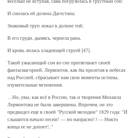
веселый не вступая, сама погрузилась в грустный сон:
И снилась ей долина Дагестана;
Знакомый труп лежал в долине той;
В его груди, дымясь, чернела рана,
И кровь лилась хладеющей струей [47].
Такой ужасающий сон во сне притягивает своей
фантасмагорией. Лермонтов, как бы пролетая в небесах
над Россией, сбрасывает нам свои моменты истины,
изумительные мгновения.
…Но, увы, как всё в России, так и творения Михаила
Лермонтова не были завершены. Впрочем, он это
предвидел еще в своей "Русской мелодии" 1829 года: "И
слышится начало песни! — но напрасно! / — Никто
конца ее не допоет!.."