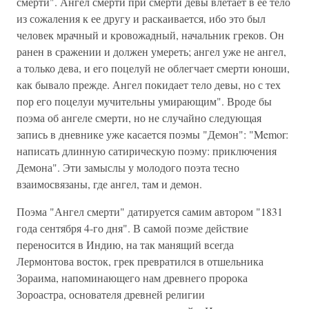
смерти". Ангел смерти при смерти девы влетает в ее тело
из сожаления к ее другу и раскаивается, ибо это был
человек мрачный и кровожадный, начальник греков. Он
ранен в сражении и должен умереть; ангел уже не ангел,
а только дева, и его поцелуй не облегчает смерти юноши,
как бывало прежде. Ангел покидает тело девы, но с тех
пор его поцелуи мучительны умирающим". Вроде бы
поэма об ангеле смерти, но не случайно следующая
запись в дневнике уже касается поэмы "Демон": "Memor:
написать длинную сатирическую поэму: приключения
Демона". Эти замыслы у молодого поэта тесно
взаимосвязаны, где ангел, там и демон.
Поэма "Ангел смерти" датируется самим автором "1831
года сентября 4-го дня". В самой поэме действие
переносится в Индию, на так манящий всегда
Лермонтова восток, грек превратился в отшельника
Зораима, напоминающего нам древнего пророка
Зороастра, основателя древней религии