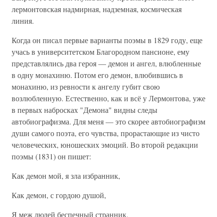
лермонтовская надмирная, надземная, космическая
линия.
Когда он писал первые варианты поэмы в 1829 году, еще
учась в университетском Благородном пансионе, ему
представлялись два героя — демон и ангел, влюбленные
в одну монахиню. Потом его демон, влюбившись в
монахиню, из ревности к ангелу губит свою
возлюбленную. Естественно, как и всё у Лермонтова, уже
в первых набросках "Демона" видны следы
автобиографизма. Для меня — это скорее автобиографизм
души самого поэта, его чувства, прорастающие из чисто
человеческих, юношеских эмоций. Во второй редакции
поэмы (1831) он пишет:
Как демон мой, я зла избранник,
Как демон, с гордою душой,
Я меж людей беспечный странник,