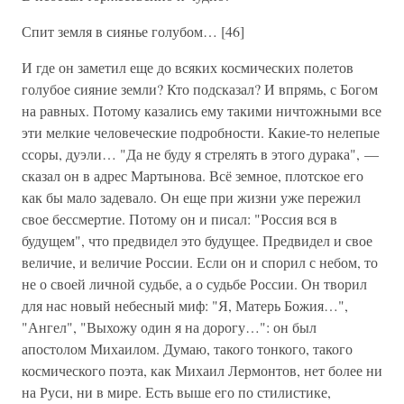
Спит земля в сиянье голубом… [46]
И где он заметил еще до всяких космических полетов
голубое сияние земли? Кто подсказал? И впрямь, с Богом
на равных. Потому казались ему такими ничтожными все
эти мелкие человеческие подробности. Какие-то нелепые
ссоры, дуэли… "Да не буду я стрелять в этого дурака", —
сказал он в адрес Мартынова. Всё земное, плотское его
как бы мало задевало. Он еще при жизни уже пережил
свое бессмертие. Потому он и писал: "Россия вся в
будущем", что предвидел это будущее. Предвидел и свое
величие, и величие России. Если он и спорил с небом, то
не о своей личной судьбе, а о судьбе России. Он творил
для нас новый небесный миф: "Я, Матерь Божия…",
"Ангел", "Выхожу один я на дорогу…": он был
апостолом Михаилом. Думаю, такого тонкого, такого
космического поэта, как Михаил Лермонтов, нет более ни
на Руси, ни в мире. Есть выше его по стилистике,