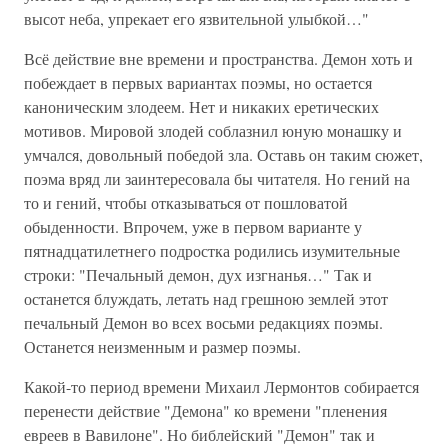
высот неба, упрекает его язвительной улыбкой…"
Всё действие вне времени и пространства. Демон хоть и
побеждает в первых вариантах поэмы, но остается
каноническим злодеем. Нет и никаких еретических
мотивов. Мировой злодей соблазнил юную монашку и
умчался, довольный победой зла. Оставь он таким сюжет,
поэма вряд ли заинтересовала бы читателя. Но гений на
то и гений, чтобы отказываться от пошловатой
обыденности. Впрочем, уже в первом варианте у
пятнадцатилетнего подростка родились изумительные
строки: "Печальный демон, дух изгнанья…" Так и
останется блуждать, летать над грешною землей этот
печальный Демон во всех восьми редакциях поэмы.
Останется неизменным и размер поэмы.
Какой-то период времени Михаил Лермонтов собирается
перенести действие "Демона" ко времени "пленения
евреев в Вавилоне". Но библейский "Демон" так и