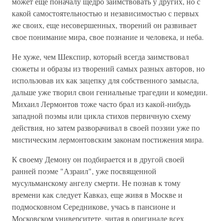
может еще поначалу щедро заимствовать у других, но с
какой самостоятельностью и независимостью с первых
же своих, еще несовершенных, творений он развивает
свое понимание мира, свое познание и человека, и неба.
Не хуже, чем Шекспир, который всегда заимствовал
сюжеты и образы из творений самых разных авторов, но
использовав их как зацепку для собственного замысла,
дальше уже творил свои гениальные трагедии и комедии.
Михаил Лермонтов тоже часто брал из какой-нибудь
западной поэмы или цикла стихов первичную схему
действия, но затем разворачивал в своей поэзии уже по
мистическим лермонтовским законам постижения мира.
К своему Демону он подбирается и в другой своей
ранней поэме "Азраил", уже посвященной
мусульманскому ангелу смерти. Не познав к тому
времени как следует Кавказ, еще живя в Москве и
подмосковном Середникове, учась в пансионе и
Московском университете, читая в оригинале всех