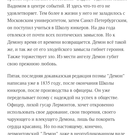
Вадимом в центре событий. И здесь что-то его не
удовлетворяет. Тем более в жизни у него не заладилось с
Московским университетом, затем Санкт-Петербургским,
он поступил учиться в Школу юнкеров. На два года
отвлекся от почти всех поэтических замыслов. Но к
Демону время от времени возвращается. Демон всё такой
же, и так же от его злодейского замысла гибнет героиня.
Также торжествует зло. Из мести ангелу Демон губит
свою прежнюю любовь.
Пятая, последняя докавказская редакция поэмы "Демон"
написана уже в 1835 году, после окончания Школы
юнкеров, после производства в офицеры. Он уже
переделывает поэму с надеждой на успех в обществе.
Офицер, лихой гусар Лермонтов, хочет откровенно
использовать свое дарование, свои творения, своего
чарующего и влекущего Демона, лишь бы покорить
сердца красавиц. Но по-настоящему, конечно,
лермонтовский "Демон" даже в неопубликованном виде