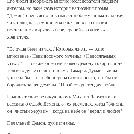
Его любят изображать многие исследователи падшим
ангелом, но даже сама история написания поэмы
"Демон" очень ясно показывает любому внимательному
читателю, как демоническое начало в его поэзии
постепенно смирялось перед душой его ангела-
хранителя.
"Ее душа была из тех, / Которых жизнь — одно
мгновенье / Невыносимого мученья, / Недосягаемых
утех…" — это же ангел не только Демону говорит, и не
только о душе героини поэмы Тамары. Думаю, так же
унесена была на небо и душа самого поэта, как бы ни
боролись за нее демоны: "И рай открылся для любви…"
Начинает свою великую поэму Михаил Лермонтов с
рассказа о судьбе Демона, о тех временах, когда "блистал
он, чистый херувим", когда на небе он "верил и любил".
Печальный Демон, дух изгнанья,