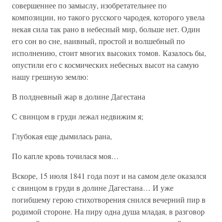
совершеннее по замыслу, изобретательнее по
композиции, но такого русского чародея, которого увела
некая сила так рано в небесный мир, больше нет. Один
его сон во сне, наивный, простой и волшебный по
исполнению, стоит многих высоких томов. Казалось бы,
опустили его с космических небесных высот на самую
нашу грешную землю:
В полдневный жар в долине Дагестана
С свинцом в груди лежал недвижим я;
Глубокая еще дымилась рана,
По капле кровь точилася моя…
Вскоре, 15 июля 1841 года поэт и на самом деле оказался
с свинцом в груди в долине Дагестана… И уже
погибшему герою стихотворения снился вечерний пир в
родимой стороне. На пиру одна душа младая, в разговор