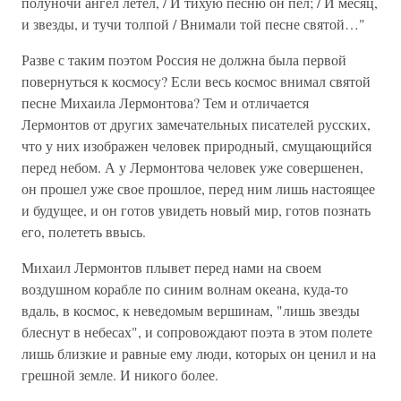
полуночи ангел летел, / И тихую песню он пел; / И месяц,
и звезды, и тучи толпой / Внимали той песне святой…"
Разве с таким поэтом Россия не должна была первой
повернуться к космосу? Если весь космос внимал святой
песне Михаила Лермонтова? Тем и отличается
Лермонтов от других замечательных писателей русских,
что у них изображен человек природный, смущающийся
перед небом. А у Лермонтова человек уже совершенен,
он прошел уже свое прошлое, перед ним лишь настоящее
и будущее, и он готов увидеть новый мир, готов познать
его, полететь ввысь.
Михаил Лермонтов плывет перед нами на своем
воздушном корабле по синим волнам океана, куда-то
вдаль, в космос, к неведомым вершинам, "лишь звезды
блеснут в небесах", и сопровождают поэта в этом полете
лишь близкие и равные ему люди, которых он ценил и на
грешной земле. И никого более.