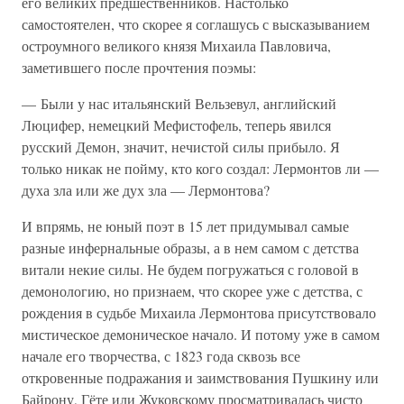
его великих предшественников. Настолько
самостоятелен, что скорее я соглашусь с высказыванием
остроумного великого князя Михаила Павловича,
заметившего после прочтения поэмы:
— Были у нас итальянский Вельзевул, английский
Люцифер, немецкий Мефистофель, теперь явился
русский Демон, значит, нечистой силы прибыло. Я
только никак не пойму, кто кого создал: Лермонтов ли —
духа зла или же дух зла — Лермонтова?
И впрямь, не юный поэт в 15 лет придумывал самые
разные инфернальные образы, а в нем самом с детства
витали некие силы. Не будем погружаться с головой в
демонологию, но признаем, что скорее уже с детства, с
рождения в судьбе Михаила Лермонтова присутствовало
мистическое демоническое начало. И потому уже в самом
начале его творчества, с 1823 года сквозь все
откровенные подражания и заимствования Пушкину или
Байрону, Гёте или Жуковскому просматривалась чисто