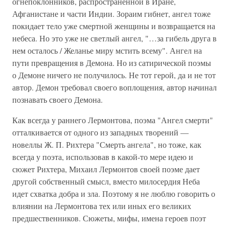
огнепоклонников, распространенной в Иране,
Афганистане и части Индии. Зораим гибнет, ангел тоже
покидает тело уже смертной женщины и возвращается на
небеса. Но это уже не светлый ангел, "…за гибель друга в
нем осталось / Желанье миру мстить всему". Ангел на
пути превращения в Демона. Но из сатирической поэмы
о Демоне ничего не получилось. Не тот герой, да и не тот
автор. Демон требовал своего воплощения, автор начинал
познавать своего Демона.
Как всегда у раннего Лермонтова, поэма "Ангел смерти"
отталкивается от одного из западных творений —
новеллы Ж. П. Рихтера "Смерть ангела", но тоже, как
всегда у поэта, использовав в какой-то мере идею и
сюжет Рихтера, Михаил Лермонтов своей поэме дает
другой собственный смысл, вместо милосердия Неба
идет схватка добра и зла. Поэтому я не люблю говорить о
влиянии на Лермонтова тех или иных его великих
предшественников. Сюжеты, мифы, имена героев поэт