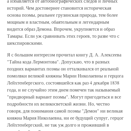
а избавляется от автобиографических следов и личных
историй. Чем достовернее становится историческая
основа поэмы, реальнее грузинская природа, тем более
мощным и властным, обаятельным и легендарным
видится образ Демона. Впрочем, укрупняется и образ
Тамары. Если уж сравнивать этих героев, то разве что с
шекспировскими.
Я с большим интересом прочитал книгу Д. А. Алексеева
"Тайна кода Лермонтова". Допускаю, что в разных
поздних вариантах поэмы он отталкивался от реальной
помолвки великой княжны Марии Николаевны и герцога
Лейхтенбергского, состоявшейся как раз 4 декабря 1838
года, и не случайно этим днем помечен так называемый
"придворный вариант поэмы". Могут пригодиться и все
подробности их великосветской жизни. Но, честно
говоря, для понимания самой поэмы "Демон" ни великая
княжна Мария Николаевна, ни ее будущий супруг, герцог
Лейхтенбергский, не так уж долго и проживший в