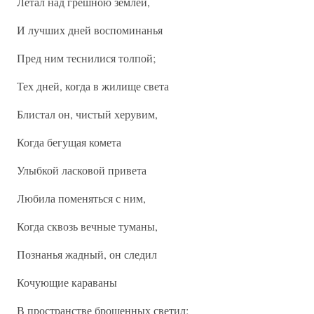
Летал над грешною землей,
И лучших дней воспоминанья
Пред ним теснилися толпой;
Тех дней, когда в жилище света
Блистал он, чистый херувим,
Когда бегущая комета
Улыбкой ласковой привета
Любила поменяться с ним,
Когда сквозь вечные туманы,
Познанья жадный, он следил
Кочующие караваны
В пространстве брошенных светил;