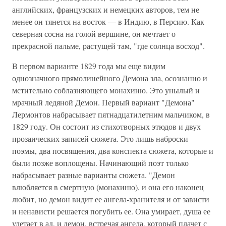
английских, французских и немецких авторов, тем не
менее он тянется на восток — в Индию, в Персию. Как
северная сосна на голой вершине, он мечтает о
прекрасной пальме, растущей там, "где солнца восход".
В первом варианте 1829 года мы еще видим
однозначного прямолинейного Демона зла, осознанно и
мстительно соблазняющего монахиню. Это унылый и
мрачный ледяной Демон. Первый вариант "Демона"
Лермонтов набрасывает пятнадцатилетним мальчиком, в
1829 году. Он состоит из стихотворных этюдов и двух
прозаических записей сюжета. Это лишь наброски
поэмы, два посвящения, два конспекта сюжета, которые и
были позже воплощены. Начинающий поэт только
набрасывает разные варианты сюжета. "Демон
влюбляется в смертную (монахиню), и она его наконец
любит, но демон видит ее ангела-хранителя и от зависти
и ненависти решается погубить ее. Она умирает, душа ее
улетает в ад, и демон, встречая ангела, который плачет с