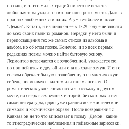
поэзию, и от его милых граций ничего не остается,
любовная тема уходит на второе или третье место. Даже в
простых альбомных стишатах. А уж тем более в поэме
"Демон". Кстати, и начинал он ее в 1829 году еще задолго
до всех своих пылких романов. Нередки у него были и
перепосвящения тех же самых стихов из альбома в
альбом, но об этом позже. Конечно, и во всех первых
редакциях поэмы можно найти бытовую основу.
Лермонтов встречается с возлюбленной, увлекается ею,
но при ней кто-то другой или она выходит замуж. И он с
гневом обрекает былую возлюбленную на мистическую
гибель, посмеиваясь над тем или иным ангелом. О
романтических увлечениях поэта я расскажу в другом
месте, но сверх всех земных историй, без которых и нет
самой литературы, царят уже грандиозные мистические
символы и космические образы. После возвращения с
Кавказа он не то что вписывает в поэму "Демон" какие-
то этнографические наблюдения и пейзажные зарисовки,