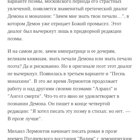
варианте поэмы, московского периода его страстных
увлечений, появляется знаменитый еретический диалог
Демона и монахини: "Зачем мне знать твои печали…", в
котором Демон уже отрицает Божий промысел. Этот
диалог был вычеркнут лишь в придворной редакции
поэмы.
И на самом деле, зачем императрице и ее дочерям,
великим княжнам, знать печали Демона или знать печали
поэта? Да и рискованно. Но в оригинале поэт этот диалог
не вычеркнул. Появилась в третьем варианте и "Песнь
монахини". В это же время Лермонтов продолжает
работу и над другими своими поэмами "Азраил" и
"Ангел смерти". Что-то его явно не удовлетворяет в
познании Демона. Он пишет в конце четвертой
редакции: "Я хотел писать эту поэму в стихах: но нет. —
В прозе лучше".
Михаил Лермонтов начинает писать роман в прозе
времен Пугачевского восстания "Вадим" с демоническим