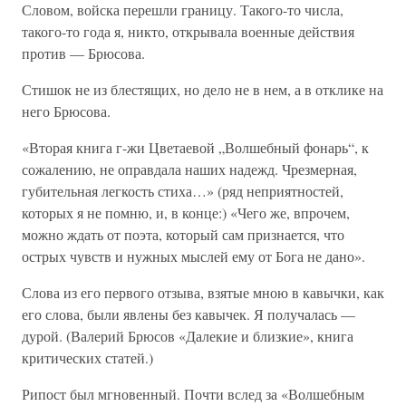
Словом, войска перешли границу. Такого-то числа,
такого-то года я, никто, открывала военные действия
против — Брюсова.
Стишок не из блестящих, но дело не в нем, а в отклике на
него Брюсова.
«Вторая книга г-жи Цветаевой „Волшебный фонарь“, к
сожалению, не оправдала наших надежд. Чрезмерная,
губительная легкость стиха…» (ряд неприятностей,
которых я не помню, и, в конце:) «Чего же, впрочем,
можно ждать от поэта, который сам признается, что
острых чувств и нужных мыслей ему от Бога не дано».
Слова из его первого отзыва, взятые мною в кавычки, как
его слова, были явлены без кавычек. Я получалась —
дурой. (Валерий Брюсов «Далекие и близкие», книга
критических статей.)
Рипост был мгновенный. Почти вслед за «Волшебным