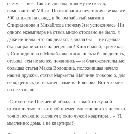
счету, — всё. Так я и сделала, никому не сказав,
гимназисткой VII кл. По окончании печатания свезла все
500 книжек на склад, в богом забытый магазин
Спиридонова и Михайлова (почему?) и успокоилась. Ни
одного экземпляра на отзыв мною отослано не было, я
даже не знала, что так делают, а знала бы — не сделала
бы: напрашиваться на рецензию! Книги моей, кроме как
у Спиридонова и Михайлова, нигде нельзя было достать,
отзывы, тем не менее, появились — и благожелательные:
большая статья Макса Волошина, положившая начало
нашей дружбы, статья Марьетты Шагинян (говорю о, для
себя, ценных) и, наконец, заметка Брюсова. Вот что мне
из нее запало:
«Стихи г-жи Цветаевой обладают какой-то жуткой
интимностью, от которой временами становится неловко,
точно нечаянно заглянул в окно чужой квартиры…» (Я,
мысленно: дома, а не квартиры!)