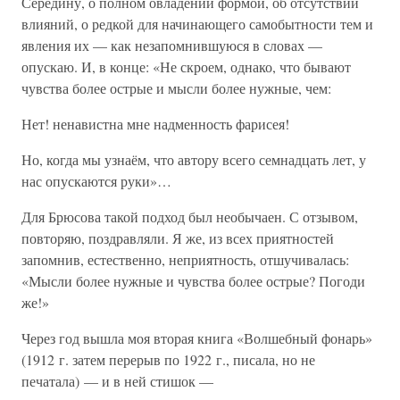
Середину, о полном овладении формой, об отсутствии
влияний, о редкой для начинающего самобытности тем и
явления их — как незапомнившуюся в словах —
опускаю. И, в конце: «Не скроем, однако, что бывают
чувства более острые и мысли более нужные, чем:
Нет! ненавистна мне надменность фарисея!
Но, когда мы узнаём, что автору всего семнадцать лет, у
нас опускаются руки»…
Для Брюсова такой подход был необычаен. С отзывом,
повторяю, поздравляли. Я же, из всех приятностей
запомнив, естественно, неприятность, отшучивалась:
«Мысли более нужные и чувства более острые? Погоди
же!»
Через год вышла моя вторая книга «Волшебный фонарь»
(1912 г. затем перерыв по 1922 г., писала, но не
печатала) — и в ней стишок —