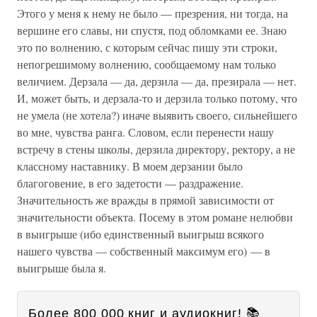
Этого у меня к нему не было — презрения, ни тогда, на
вершине его славы, ни спустя, под обломками ее. Знаю
это по волнению, с которым сейчас пишу эти строки,
непогрешимому волнению, сообщаемому нам только
величием. Дерзала — да, дерзила — да, презирала — нет.
И, может быть, и дерзала-то и дерзила только потому, что
не умела (не хотела?) иначе выявить своего, сильнейшего
во мне, чувства ранга. Словом, если перенести нашу
встречу в стены школы, дерзила директору, ректору, а не
классному наставнику. В моем дерзании было
благоговение, в его задетости — раздражение.
Значительность же вражды в прямой зависимости от
значительности объекта. Посему в этом романе нелюбви
в выигрыше (ибо единственный выигрыш всякого
нашего чувства — собственный максимум его) — в
выигрыше была я.
Более 800 000 книг и аудиокниг! 📚