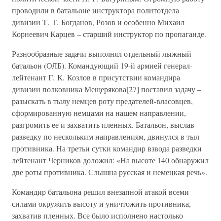
проводили в батальоне инструктора политотдела
дивизии Т. Т. Богданов, Розов и особенно Михаил
Корнеевич Карцев – старший инструктор по пропаганде.
Разнообразные задачи выполнял отдельный лыжный
батальон (ОЛБ). Командующий 19-й армией генерал-
лейтенант Г. К. Козлов в присутствии командира
дивизии полковника Мещерякова[27] поставил задачу –
разыскать в тылу немцев роту предателей-власовцев,
сформированную немцами на нашем направлении,
разгромить ее и захватить пленных. Батальон, выслав
разведку по нескольким направлениям, двинулся в тыл
противника. На третьи сутки командир взвода разведки
лейтенант Черников доложил: «На высоте 140 обнаружил
две роты противника. Слышна русская и немецкая речь».
Командир батальона решил внезапной атакой всеми
силами окружить высоту и уничтожить противника,
захватив пленных. Все было исполнено настолько