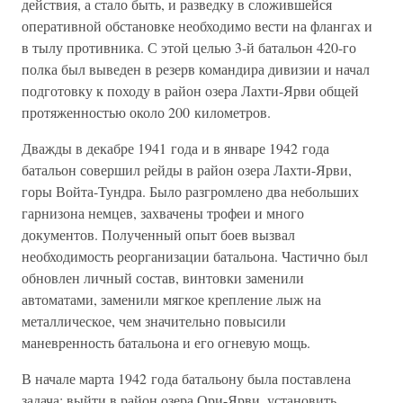
действия, а стало быть, и разведку в сложившейся
оперативной обстановке необходимо вести на флангах и
в тылу противника. С этой целью 3-й батальон 420-го
полка был выведен в резерв командира дивизии и начал
подготовку к походу в район озера Лахти-Ярви общей
протяженностью около 200 километров.
Дважды в декабре 1941 года и в январе 1942 года
батальон совершил рейды в район озера Лахти-Ярви,
горы Войта-Тундра. Было разгромлено два небольших
гарнизона немцев, захвачены трофеи и много
документов. Полученный опыт боев вызвал
необходимость реорганизации батальона. Частично был
обновлен личный состав, винтовки заменили
автоматами, заменили мягкое крепление лыж на
металлическое, чем значительно повысили
маневренность батальона и его огневую мощь.
В начале марта 1942 года батальону была поставлена
задача: выйти в район озера Ори-Ярви, установить