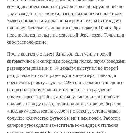
командованием замполитрука Быкова, обнаружившие до
двух взводов противника, расположившихся в палатках.
Быков внезапно атаковал и разгромил их, захватив двух
пленных. Батальон выполнил свою задачу и 10 декабря
переправился по льду на северный берег озера Толванд в
свое расположение.
После краткого отдыха батальон был усилен ротой
автоматчиков и саперным взводом полка, двумя взводами
разведроты дивизии и 14 декабря выступил во второй
рейд с задачей вести разведку южнее озера Толванд и
обеспечить работу двух рот 223-го отдельного саперного
батальона, сооружавших инженерные заграждения
вокруг горы Тюртойва, а также устанавливал столбы и
надолбы на льду озера, производил маскировку берегов,
«посадку» деревьев на озере и по берегу, устанавливал
большое количество фугасов и минных полей. Работой
саперов руководили заместитель командира батальона
старший лейтенант Кладов и военный комиссар