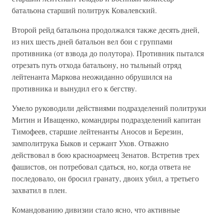
батальона старший политрук Ковалевский.
Второй рейд батальона продолжался также десять дней,
из них шесть дней батальон вел бои с группами
противника (от взвода до полутора). Противник пытался
отрезать путь отхода батальону, но тыльный отряд
лейтенанта Маркова неожиданно обрушился на
противника и вынудил его к бегству.
Умело руководили действиями подразделений политруки
Митин и Иващенко, командиры подразделений капитан
Тимофеев, старшие лейтенанты Аносов и Березин,
замполитрука Быков и сержант Ухов. Отважно
действовал в бою красноармеец Зенатов. Встретив трех
фашистов, он потребовал сдаться, но, когда ответа не
последовало, он бросил гранату, двоих убил, а третьего
захватил в плен.
Командованию дивизии стало ясно, что активные