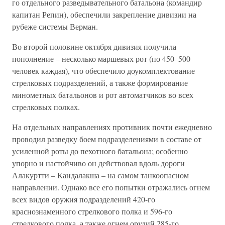
го отдельного разведывательного батальона (командир
капитан Репин), обеспечили закрепление дивизии на
рубеже системы Верман.
Во второй половине октября дивизия получила
пополнение – несколько маршевых рот (по 450–500
человек каждая), что обеспечило доукомплектование
стрелковых подразделений, а также формирование
минометных батальонов и рот автоматчиков во всех
стрелковых полках.
На отдельных направлениях противник почти ежедневно
проводил разведку боем подразделениями в составе от
усиленной роты до пехотного батальона; особенно
упорно и настойчиво он действовал вдоль дороги
Алакуртти – Кандалакша – на самом танкоопасном
направлении. Однако все его попытки отражались огнем
всех видов оружия подразделений 420-го
краснознаменного стрелкового полка и 596-го
стрелкового полка, а также огнем орудий 285-го