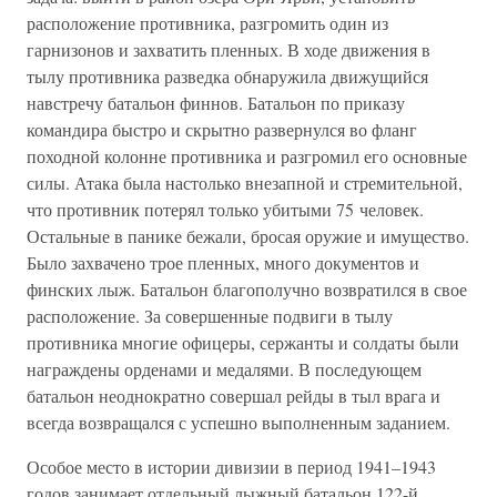
расположение противника, разгромить один из
гарнизонов и захватить пленных. В ходе движения в
тылу противника разведка обнаружила движущийся
навстречу батальон финнов. Батальон по приказу
командира быстро и скрытно развернулся во фланг
походной колонне противника и разгромил его основные
силы. Атака была настолько внезапной и стремительной,
что противник потерял только убитыми 75 человек.
Остальные в панике бежали, бросая оружие и имущество.
Было захвачено трое пленных, много документов и
финских лыж. Батальон благополучно возвратился в свое
расположение. За совершенные подвиги в тылу
противника многие офицеры, сержанты и солдаты были
награждены орденами и медалями. В последующем
батальон неоднократно совершал рейды в тыл врага и
всегда возвращался с успешно выполненным заданием.
Особое место в истории дивизии в период 1941–1943
годов занимает отдельный лыжный батальон 122-й