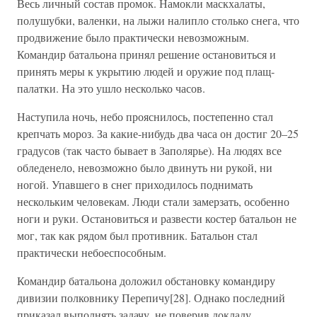
Весь личный состав промок. Намокли маскхалаты,
полушубки, валенки, на лыжи налипло столько снега, что
продвижение было практически невозможным.
Командир батальона принял решение остановиться и
принять меры к укрытию людей и оружие под плащ-
палатки. На это ушло несколько часов.
Наступила ночь, небо прояснилось, постепенно стал
крепчать мороз. За какие-нибудь два часа он достиг 20–25
градусов (так часто бывает в Заполярье). На людях все
обледенело, невозможно было двинуть ни рукой, ни
ногой. Упавшего в снег приходилось поднимать
нескольким человекам. Люди стали замерзать, особенно
ноги и руки. Остановиться и развести костер батальон не
мог, так как рядом был противник. Батальон стал
практически небоеспособным.
Командир батальона доложил обстановку командиру
дивизии полковнику Перепичу[28]. Однако последний
приказал выполнять задачу, не поверив докладу