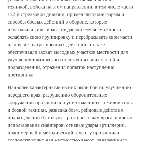
техникой, войска на этом направлении, в том числе части
122-й стрелковой дивизии, применяли такие формы и
способы боевых действий в обороне, которые
изматывали силы врага, не давали ему возможности
ослаблять свою группировку и перебрасывать свои части
на другие театры военных действий, а также
обеспечивали захват выгодных участков местности для
улучшения тактического положения своих частей и
подразделений, отражения попыток наступления
противника.
Наиболее характерными из них были бои по улучшению
переднего края, разрушению оборонительных
сооружений противника и уничтожению его живой силы
и боевой техники, разведка боем, рейдовые действия
подразделений (батальон – рота) по тылам врага, широкое
использование снайперов, огневые удары артиллерии,
планомерный и методический захват у противника
господствующих над местностью высот, овладение его