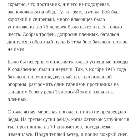
скрытно, что противник, ничего не подозревая,
расположился на обед. Тут и грянула атака. Бой был
короткий и свирепый, много власовцев было
уничтожено. Из 75 человек было взято в плен только
шесть. Собрав трофеи, допросив пленных, батальон
двинулся в обратный путь. В этом бою батальон потерь
не имел.
Было бы неверным описывать только успешные походы.
К сожалению, были и неудачи. Так, в ноябре 1943 года
батальон получил задачу: выйти в тыл немецкой
обороны, разгромить один гарнизон противника на
западном берегу реки Тунстаса-Йоки и захватить
пленных.
Стояла ясная, морозная погода, и ничто не предвещало
беды. На третьи сутки рейда, когда батальон углубился в
тыл противника на 70 километров, погода резко
изменилась. Подул теплый ветер, и пошел мокрый снег.