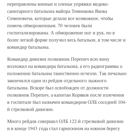
переправлены конные и оленьи упряжки медико-
санитарного батальона майора Темникова Якова
Семеновича, которые делали все возможное, чтобы
помочь обмороженным. 70 человек были
госпитализированы. А обморожение ног и рук, но в
более легкой форме получил весь батальон, в том числе и
командир батальона.
Командир дивизии полковник Перепич всю вину
возложил на командира батальона, а его радиограммы о
положении батальона таинственно исчезли. Так печально
закончился один из рейдов отдельного лыжного
батальона. Вскоре был освобожден от должности
полковник Перепич, а капитан Коряков после излечения
в госпитале был назначен командиром ОЛБ соседней 104-
й стрелковой дивизии.
Много рейдов совершил ОЛБ 122-й стрелковой дивизии
и в конце 1943 года стал гарнизоном на южном берегу