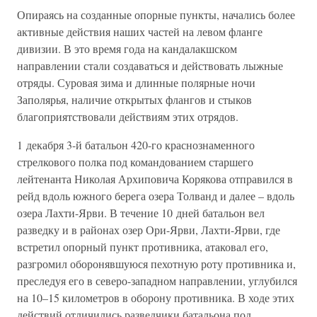
Опираясь на созданные опорные пункты, начались более
активные действия наших частей на левом фланге
дивизии. В это время года на кандалакшском
направлении стали создаваться и действовать лыжные
отряды. Суровая зима и длинные полярные ночи
Заполярья, наличие открытых флангов и стыков
благоприятствовали действиям этих отрядов.
1 декабря 3-й батальон 420-го краснознаменного
стрелкового полка под командованием старшего
лейтенанта Николая Архиповича Корякова отправился в
рейд вдоль южного берега озера Толванд и далее – вдоль
озера Лахти-Ярви. В течение 10 дней батальон вел
разведку и в районах озер Ори-Ярви, Лахти-Ярви, где
встретил опорный пункт противника, атаковал его,
разгромил оборонявшуюся пехотную роту противника и,
преследуя его в северо-западном направлении, углубился
на 10–15 километров в оборону противника. В ходе этих
действий отличились разведчики батальона под