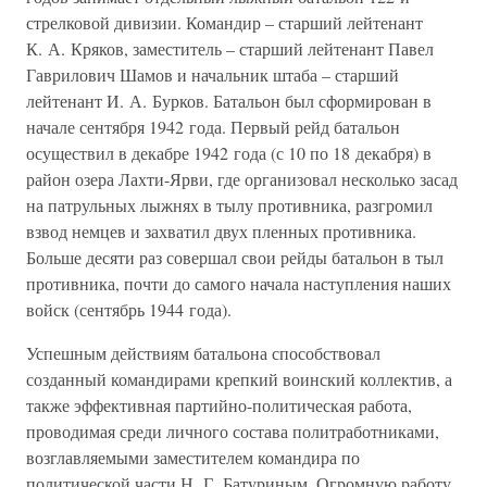
стрелковой дивизии. Командир – старший лейтенант
К. А. Кряков, заместитель – старший лейтенант Павел
Гаврилович Шамов и начальник штаба – старший
лейтенант И. А. Бурков. Батальон был сформирован в
начале сентября 1942 года. Первый рейд батальон
осуществил в декабре 1942 года (с 10 по 18 декабря) в
район озера Лахти-Ярви, где организовал несколько засад
на патрульных лыжнях в тылу противника, разгромил
взвод немцев и захватил двух пленных противника.
Больше десяти раз совершал свои рейды батальон в тыл
противника, почти до самого начала наступления наших
войск (сентябрь 1944 года).
Успешным действиям батальона способствовал
созданный командирами крепкий воинский коллектив, а
также эффективная партийно-политическая работа,
проводимая среди личного состава политработниками,
возглавляемыми заместителем командира по
политической части Н. Г. Батуриным. Огромную работу