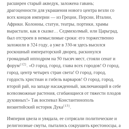
расширен старый акведук, заложена гавань;
драгоценности для украшения нового центра везли со
всех концов империи — из Греции, Персии, Италии,
Африки. Колонны, статуи, театры, портики, храмы
вырастали, как в сказке… Седмихолмый, или Царьград,
был отстроен в немыслимые сроки: его торжественно
заложили в 324 году, а уже в 330-м здесь высился
роскошный императорский дворец, раскинулся
громадный ипподром на 50 тысяч мест, стояли сенат и
{12}
форум
. «О город, город, глава всех городов! О город,
город, центр четырех стран света! О город, город,
гордость христиан и гибель варваров! О город, город,
второй рай, на западе насажденный, заключающий в себе
всевозможные растения, сгибающиеся от тяжести плодов
духовных!» Так воспевал Константинополь
{13}
византийский историк Дука
.
Империя цвела и увядала, ее сотрясали политические и
религиозные смуты, пытались сокрушить крестоносцы, а