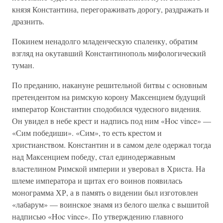
князя Константина, перегораживать дорогу, раздражать и
дразнить.
Покинем ненадолго младенческую спаленку, обратим
взгляд на окутавший Константинополь мифологический
туман.
По преданию, накануне решительной битвы с основным
претендентом на римскую корону Максенцием будущий
император Константин сподобился чудесного видения.
Он увидел в небе крест и надпись под ним «Hoc vince» —
«Сим победиши». «Сим», то есть крестом и
христианством. Константин и в самом деле одержал тогда
над Максенцием победу, стал единодержавным
властелином Римской империи и уверовал в Христа. На
шлеме императора и щитах его воинов появилась
монограмма ХР, а в память о видении был изготовлен
«лабарум» — воинское знамя из белого шелка с вышитой
надписью «Hoc vince». По утверждению главного