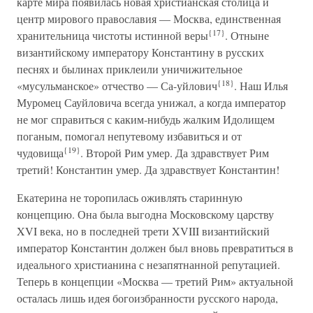
карте мира появилась новая христианская столица и
центр мирового православия — Москва, единственная
{17}
хранительница чистоты истинной веры
. Отныне
византийскому императору Константину в русских
песнях и былинах приклеили уничижительное
{18}
«мусульманское» отчество — Са-уйлович
. Наш Илья
Муромец Сауйловича всегда унижал, а когда император
не мог справиться с каким-нибудь жалким Идолищем
поганым, помогал непутевому избавиться и от
{19}
чудовища
. Второй Рим умер. Да здравствует Рим
третий! Константин умер. Да здравствует Константин!
Екатерина не торопилась оживлять старинную
концепцию. Она была выгодна Московскому царству
XVI века, но в последней трети XVIII византийский
император Константин должен был вновь превратиться в
идеального христианина с незапятнанной репутацией.
Теперь в концепции «Москва — третий Рим» актуальной
осталась лишь идея богоизбранности русского народа,