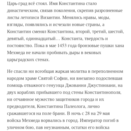
Царь-град всё стоял. Имя Константина стало
династическим, связав поколения, скрепив разрозненные
листы летописи Византии. Менялись нравы, моды,
взгляды, появлялись и исчезали новые страны, а
Константин сменял Константина, второй, третий, шестой,
девятый, одиннадцатый… Константа, твердость и
постоянство. Пока в мае 1453 года бронзовые пушки хана
Мехмеда не начали пробивать дыры в вековых
царьградских стенах.
Не спасли ни всеобщая жаркая молитва в переполненном
народом храме Святой Софии, ни внезапно подоспевшая
помощь отважного генуэзца Джованни Джустиниани, на
двух кораблях прибывшего под стены Константинополя,
ни отчаянное мужество защитников города и их
предводителя, Константина Палеолога, лично
сражавшегося на поле брани. В ночь с 28 на 29 мая
войска Мехмеда ворвались в город. Император погиб в
уличном бою, пав неузнанным, остатки его войска