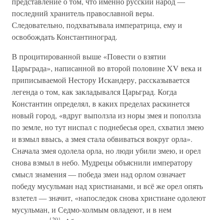
представление о том, что именно русский народ —
последний хранитель православной веры.
Следовательно, подхватывала императрица, ему и
освобождать Константиноград.
В процитированной выше «Повести о взятии
Царьграда», написанной во второй половине XV века и
приписываемой Нестору Искандеру, рассказывается
легенда о том, как закладывался Царьград. Когда
Константин определял, в каких пределах раскинется
новый город, «вдруг выползла из норы змея и поползла
по земле, но тут ниспал с поднебесья орел, схватил змею
и взмыл ввысь, а змея стала обвиваться вокруг орла».
Сначала змея одолела орла, но люди убили змею, и орел
снова взмыл в небо. Мудрецы объяснили императору
смысл знамения — победа змеи над орлом означает
победу мусульман над христианами, и всё же орел опять
взлетел — значит, «напоследок снова христиане одолеют
мусульман, и Седмо-холмым овладеют, и в нем
{20}