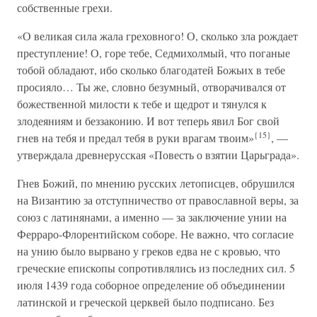
собственные грехи.
«О великая сила жала греховного! О, сколько зла рождает
преступление! О, горе тебе, Седмихолмый, что поганые
тобой обладают, ибо сколько благодатей Божьих в тебе
просияло… Ты же, словно безумный, отворачивался от
божественной милости к тебе и щедрот и тянулся к
злодеяниям и беззаконию. И вот теперь явил Бог свой
{15}
гнев на тебя и предал тебя в руки врагам твоим»
, —
утверждала древнерусская «Повесть о взятии Царьграда».
Гнев Божий, по мнению русских летописцев, обрушился
на Византию за отступничество от православной веры, за
союз с латинянами, а именно — за заключение унии на
Ферраро-Флорентийском соборе. Не важно, что согласие
на унию было вырвано у греков едва не с кровью, что
греческие епископы сопротивлялись из последних сил. 5
июля 1439 года соборное определение об объединении
латинской и греческой церквей было подписано. Без