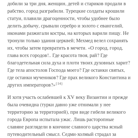
добили за три дня, женщин, детей и стариков продали в
рабство, город разграбили. Турецкие солдаты крошили
статуи, плавили драгоценности, чтобы удобнее было
делить добычу, срывали серебро и золото с евангелий,
иконами разжигали костры, на которых варили пищу. Не
тронули только здания церквей; Мехмед велел сохранять
их, чтобы затем превратить в мечети. «О город, город,
глава всех городов!.. Где красота твоя, рай? Где
благодетельная сила духа и плоти твоих духовных харит?
Где тела апостолов Господа моего? Где останки святых,
где останки мучеников? Где прах великого Константина и
{14}
других императоров?»
И хотя участь ослабевшей к XV веку Византии и прежде
была очевидна (турки давно уже отнимали у нее
территорию за территорией), при виде гибели великого
города Европа испытала ужас. Лишь расторопные
славяне разглядели в кончине славного царства ясный
путеводительный смысл. Седми-холмый страдал за