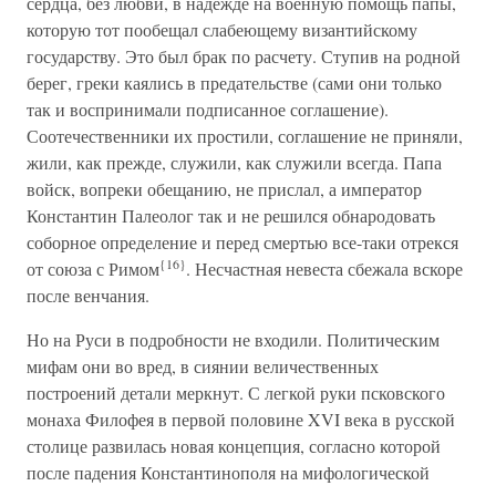
сердца, без любви, в надежде на военную помощь папы,
которую тот пообещал слабеющему византийскому
государству. Это был брак по расчету. Ступив на родной
берег, греки каялись в предательстве (сами они только
так и воспринимали подписанное соглашение).
Соотечественники их простили, соглашение не приняли,
жили, как прежде, служили, как служили всегда. Папа
войск, вопреки обещанию, не прислал, а император
Константин Палеолог так и не решился обнародовать
соборное определение и перед смертью все-таки отрекся
{16}
от союза с Римом
. Несчастная невеста сбежала вскоре
после венчания.
Но на Руси в подробности не входили. Политическим
мифам они во вред, в сиянии величественных
построений детали меркнут. С легкой руки псковского
монаха Филофея в первой половине XVI века в русской
столице развилась новая концепция, согласно которой
после падения Константинополя на мифологической