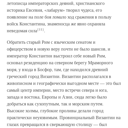
летописца императорских деяний, христианского
историка Евсевия, «лабарум» творил чудеса, его
появление на поле боя ломало ход сражения в пользу
войск Константина, знаменосца же явно охраняла
{11}
неведомая сила
.
Обратить старый Рим с языческим сенатом и
офицерством в новую веру почти не было шансов, и
император Константин выстроил себе новый Рим,
основал резиденцию на северном берегу Мраморного
моря, у входа в Босфор, там, где находился древний
греческий город Византии. Византии располагался в
живописном и географически выгодном месте — это был
самый центр империи, место встречи севера и юга,
запада и востока, Европы и Азии, сюда легко было
добраться как сухопутным, так и морским путем.
Высокие холмы, глубокие проливы делали город
практически неуязвимым. Провинциальный Византии на
глазах превращался в сверкающую столицу — был