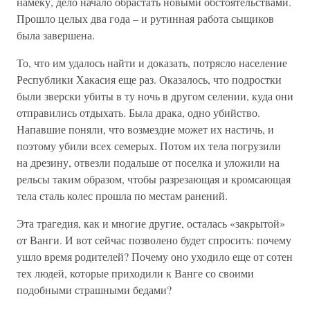
намёку, дело начало обрастать новыми обстоятельствами.
Прошло целых два года – и рутинная работа сыщиков
была завершена.
То, что им удалось найти и доказать, потрясло население
Республики Хакасия еще раз. Оказалось, что подростки
были зверски убиты в ту ночь в другом селении, куда они
отправились отдыхать. Была драка, одно убийство.
Напавшие поняли, что возмездие может их настичь, и
поэтому убили всех семерых. Потом их тела погрузили
на дрезину, отвезли подальше от поселка и уложили на
рельсы таким образом, чтобы разрезающая и кромсающая
тела сталь колес прошла по местам ранений.
Эта трагедия, как и многие другие, осталась «закрытой»
от Ванги. И вот сейчас позволено будет спросить: почему
ушло время родителей? Почему оно уходило еще от сотен
тех людей, которые приходили к Ванге со своими
подобными страшными бедами?