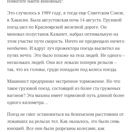
помогите найти виновных!
Это случилось в 1989 году, в тогда еще Советском Союзе,
в Хакасии. Была августовская ночь 14 августа. Грузовой
поезд шел по Красноярской железной дороге. Он
миновал полустанок Казынет, набрал оптимальную на
этом участке пути скорость. Ничто не предвещало ничего
необычно. И вдруг луч прожектора поезда высветил на
путях нечто. Это было похоже на тела людей. Не одного –
нескольких людей. Они все лежали поперек рельсов –
так, что их головы, груди попадали под колеса поезда.
Машинист предпринял экстренное торможение. Но что
такое грузовой поезд, состоящий из более ста груженых
вагонов? Эта махина имеет тормозной путь длиной более
одного километра…
Поезд не смог остановиться на безопасном расстоянии от
лежавших на рельсах тел. Как оказалось, это были семь
юношей. Все они были разрезаны колесами, как