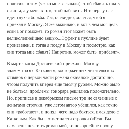
политика в том (уж ко мне засылали), чтоб сбавить плату
с листа, а у меня в том, чтоб набавить. И теперь у нас
идет глухая борьба. Им, очевидно, хочется, чтоб я
приехал в Москву. Я же выжидаю, и вот в чем моя цель:
если Бог поможет, то роман этот может быть
великолепнейшею вещью...Эффект в публике будет
произведен, и тогда я поеду в Москву и посмотрю, как
они тогда мне сбавят? Напротив, может быть, прибавят».
В марте, когда Достоевский приехал в Москву
знакомиться с Катковым, восторженных читательских
отзывов о первой части романа оказалось достаточно,
чтобы получить вперед еще тысячу рублей. Можно было
не бояться: проблемы гонорара решились положительно.
Но, приписав в декабрьском письме три не связанные с
деньгами строчки, уже летом автор убедился, как точно
они «работают», и понял, чего надо бояться, имея дело с
Катковым. Как бы в ответ на эти строчки («Если Вы
намерены печатать роман мой, то покорнейше прошу