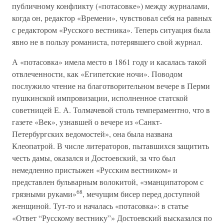
публичному конфликту («потасовке») между журналами,
когда он, редактор «Времени», чувствовал себя на равных
с редактором «Русского вестника». Теперь ситуация была
явно не в пользу романиста, потерявшего свой журнал.
А «потасовка» имела место в 1861 году и касалась такой
отвлеченности, как «Египетские ночи». Поводом
послужило чтение на благотворительном вечере в Перми
пушкинской импровизации, исполненное статской
советницей Е. А. Толмачевой столь темпераментно, что в
газете «Век», узнавшей о вечере из «Санкт-
Петербургских ведомостей», она была названа
Клеопатрой. В числе литераторов, пытавшихся защитить
честь дамы, оказался и Достоевский, за что был
немедленно пристыжен «Русским вестником» и
представлен бульварным волокитой, «эманципатором с
68
грязными руками»
, мечущим бисер перед доступной
женщиной. Тут-то и началась «потасовка»: в статье
«Ответ “Русскому вестнику”» Достоевский высказался по