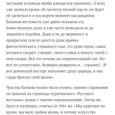
листками исповеди якобы кающегося грешника. «Гиена
уже лизнула крови; ей грезится теплый пар ее; он будет
ей грезиться и в последнем моменте наслаждения.
Бешеная жестокость уже давно исказила эту
божественную душу и уже часто низводила ее до
звериного подобия. Даже и не до звериного; в
прекрасном теле ее кроется душа мрачно-
фантастического, страшного гада: это душа паука, самка
которого съедает, говорят, своего самца в минуту своей с
ним сходки. Всё это похоже на отвратительный сон. Но
всё это упоительно, безмерно развратно и... страшно!.. И
вот демонский восторг наполняет душу царицы, и она
гордо бросает свой вызов».
Чувства Каткова можно было понять: своими стараниями
он привлек на страницы пуританского «Русского
вестника» роман с такими переживаниями. Автор же,
будто в насмешку, отвечал (в 1861-м): «Мы пуритане по
крови; мы мало любим жизнь, и потому искусство