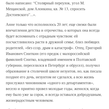
было написано: “Столярный переулок, угол М.
Мещанской, дом Алонкина, кв. № 13, спросить
Достоевского”...».
Анне только что исполнилось 20 лет; еще свежи были
впечатления детства и отрочества, о которых она всегда
будет вспоминать с отрадным чувством: ей
посчастливилось расти в дружной семье, близ любящих
родителей, «без ссор, драм и катастроф». Отец, Григорий
Иванович Сниткин (его предок с малороссийской
фамилией Снитко, владевший имением в Полтавской
губернии, переселился в Петербург и обрусел), получил
образование в столичной школе иезуитов, но, как писала
позднее его дочь, иезуитом не сделался, а всю жизнь
прослужил чиновником «одного из департаментов»,
весело и приятно провел молодые годы, женился, когда
ему было уже за сорок, и всегда оставался добродушным,
жизнерадостным человеком.