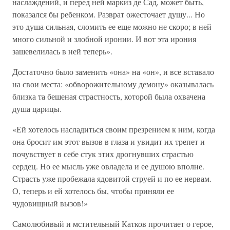
наслаждений, и перед ней маркиз де Сад, может быть,
показался бы ребенком. Разврат ожесточает душу... Но
это душа сильная, сломить ее еще можно не скоро; в ней
много сильной и злобной иронии. И вот эта ирония
зашевелилась в ней теперь».
Достаточно было заменить «она» на «он», и все вставало
на свои места: «обворожительному демону» оказывалась
близка та бешеная страстность, которой была охвачена
душа царицы.
«Ей хотелось насладиться своим презрением к ним, когда
она бросит им этот вызов в глаза и увидит их трепет и
почувствует в себе стук этих дрогнувших страстью
сердец. Но ее мысль уже овладела и ее душою вполне.
Страсть уже пробежала ядовитой струей и по ее нервам.
О, теперь и ей хотелось бы, чтобы приняли ее
чудовищный вызов!»
Самолюбивый и мстительный Катков прочитает о герое,