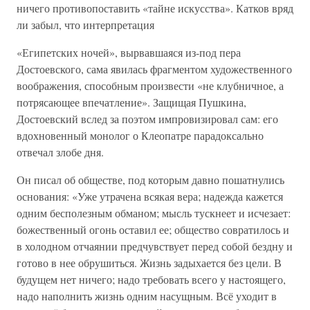
ничего противопоставить «тайне искусства». Катков вряд
ли забыл, что интерпретация
«Египетских ночей», вырвавшаяся из-под пера
Достоевского, сама явилась фрагментом художественного
воображения, способным произвести «не клубничное, а
потрясающее впечатление». Защищая Пушкина,
Достоевский вслед за поэтом импровизировал сам: его
вдохновенный монолог о Клеопатре парадоксально
отвечал злобе дня.
Он писал об обществе, под которым давно пошатнулись
основания: «Уже утрачена всякая вера; надежда кажется
одним бесполезным обманом; мысль тускнеет и исчезает:
божественный огонь оставил ее; общество совратилось и
в холодном отчаянии предчувствует перед собой бездну и
готово в нее обрушиться. Жизнь задыхается без цели. В
будущем нет ничего; надо требовать всего у настоящего,
надо наполнить жизнь одним насущным. Всё уходит в