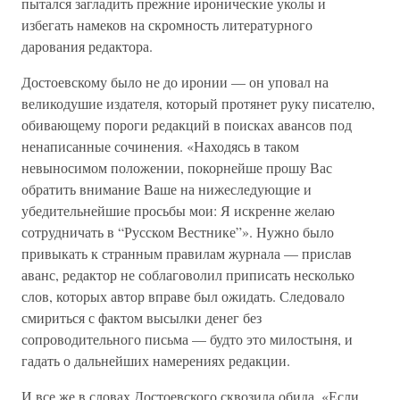
пытался загладить прежние иронические уколы и
избегать намеков на скромность литературного
дарования редактора.
Достоевскому было не до иронии — он уповал на
великодушие издателя, который протянет руку писателю,
обивающему пороги редакций в поисках авансов под
ненаписанные сочинения. «Находясь в таком
невыносимом положении, покорнейше прошу Вас
обратить внимание Ваше на нижеследующие и
убедительнейшие просьбы мои: Я искренне желаю
сотрудничать в “Русском Вестнике”». Нужно было
привыкать к странным правилам журнала — прислав
аванс, редактор не соблаговолил приписать несколько
слов, которых автор вправе был ожидать. Следовало
смириться с фактом высылки денег без
сопроводительного письма — будто это милостыня, и
гадать о дальнейших намерениях редакции.
И все же в словах Достоевского сквозила обида. «Если