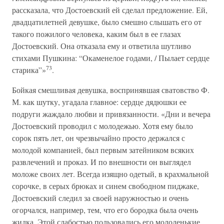
рассказала, что Достоевский ей сделал предложение. Ей,
двадцатилетней девушке, было смешно слышать его от
такого пожилого человека, каким был в ее глазах
Достоевский. Она отказала ему и ответила шутливо
стихами Пушкина: “Окаменелое годами, / Пылает сердце
73
старика”»
.
Бойкая смешливая девушка, воспринявшая сватовство Ф.
М. как шутку, угадала главное: сердце дядюшки ее
подруги жаждало любви и привязанности. «Дни и вечера
Достоевский проводил с молодежью. Хотя ему было
сорок пять лет, он чрезвычайно просто держался с
молодой компанией, был первым затейником всяких
развлечений и проказ. И по внешности он выглядел
моложе своих лет. Всегда изящно одетый, в крахмальной
сорочке, в серых брюках и синем свободном пиджаке,
Достоевский следил за своей наружностью и очень
огорчался, например, тем, что его бородка была очень
жидка. Этой слабостью пользовались его молоденькие