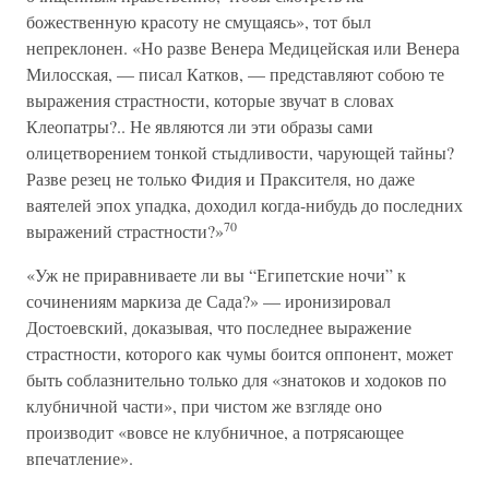
божественную красоту не смущаясь», тот был
непреклонен. «Но разве Венера Медицейская или Венера
Милосская, — писал Катков, — представляют собою те
выражения страстности, которые звучат в словах
Клеопатры?.. Не являются ли эти образы сами
олицетворением тонкой стыдливости, чарующей тайны?
Разве резец не только Фидия и Праксителя, но даже
ваятелей эпох упадка, доходил когда-нибудь до последних
70
выражений страстности?»
«Уж не приравниваете ли вы “Египетские ночи” к
сочинениям маркиза де Сада?» — иронизировал
Достоевский, доказывая, что последнее выражение
страстности, которого как чумы боится оппонент, может
быть соблазнительно только для «знатоков и ходоков по
клубничной части», при чистом же взгляде оно
производит «вовсе не клубничное, а потрясающее
впечатление».