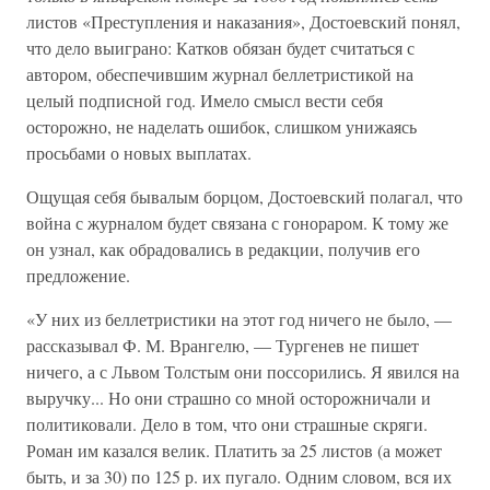
листов «Преступления и наказания», Достоевский понял,
что дело выиграно: Катков обязан будет считаться с
автором, обеспечившим журнал беллетристикой на
целый подписной год. Имело смысл вести себя
осторожно, не наделать ошибок, слишком унижаясь
просьбами о новых выплатах.
Ощущая себя бывалым борцом, Достоевский полагал, что
война с журналом будет связана с гонораром. К тому же
он узнал, как обрадовались в редакции, получив его
предложение.
«У них из беллетристики на этот год ничего не было, —
рассказывал Ф. М. Врангелю, — Тургенев не пишет
ничего, а с Львом Толстым они поссорились. Я явился на
выручку... Но они страшно со мной осторожничали и
политиковали. Дело в том, что они страшные скряги.
Роман им казался велик. Платить за 25 листов (а может
быть, и за 30) по 125 р. их пугало. Одним словом, вся их