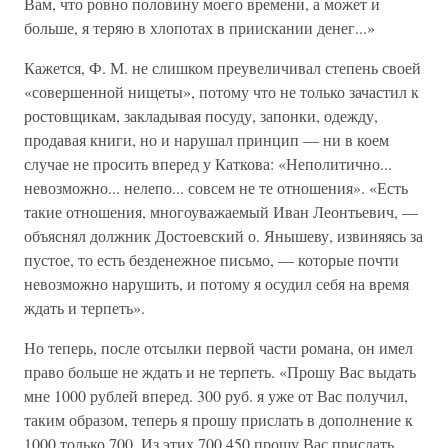
Вам, что ровно половину моего времени, а может и
больше, я теряю в хлопотах в приискании денег...»
Кажется, Ф. М. не слишком преувеличивал степень своей
«совершенной нищеты», потому что не только зачастил к
ростовщикам, закладывая посуду, запонки, одежду,
продавая книги, но и нарушал принцип — ни в коем
случае не просить вперед у Каткова: «Неполитично...
невозможно... нелепо... совсем не те отношения». «Есть
такие отношения, многоуважаемый Иван Леонтьевич, —
объяснял должник Достоевский о. Янышеву, извиняясь за
пустое, то есть безденежное письмо, — которые почти
невозможно нарушить, и потому я осудил себя на время
ждать и терпеть».
Но теперь, после отсылки первой части романа, он имел
право больше не ждать и не терпеть. «Прошу Вас выдать
мне 1000 рублей вперед. 300 руб. я уже от Вас получил,
таким образом, теперь я прошу прислать в дополнение к
1000 только 700. Из этих 700 450 прошу Вас прислать