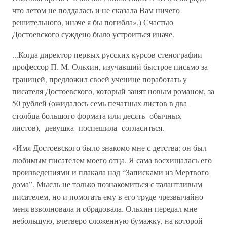
что летом не поддалась и не сказала Вам ничего
решительного, иначе я бы погибла».) Счастью
Достоевского суждено было устроиться иначе.
...Когда директор первых русских курсов стенографии
профессор П. М. Ольхин, изучавший быстрое письмо за
границей, предложил своей ученице поработать у
писателя Достоевского, который занят новым романом, за
50 рублей (ожидалось семь печатных листов в два
столбца большого формата или десять обычных
листов), девушка поспешила согласиться.
«Имя Достоевского было знакомо мне с детства: он был
любимым писателем моего отца. Я сама восхищалась его
произведениями и плакала над “Записками из Мертвого
дома”. Мысль не только познакомиться с талантливым
писателем, но и помогать ему в его труде чрезвычайно
меня взволновала и обрадовала. Ольхин передал мне
небольшую, вчетверо сложенную бумажку, на которой