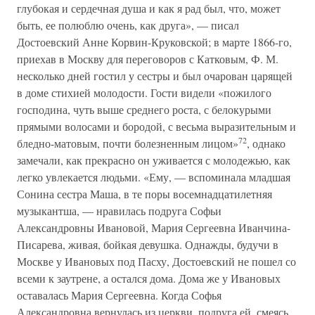
глубокая и сердечная душа и как я рад был, что, может
быть, ее полюблю очень, как друга», — писал
Достоевский Анне Корвин-Круковской; в марте 1866-го,
приехав в Москву для переговоров с Катковым, Ф. М.
несколько дней гостил у сестры и был очарован царящей
в доме стихией молодости. Гости видели «пожилого
господина, чуть выше среднего роста, с белокурыми
прямыми волосами и бородой, с весьма выразительным и
72
бледно-матовым, почти болезненным лицом»
, однако
замечали, как прекрасно он уживается с молодежью, как
легко увлекается людьми. «Ему, — вспоминала младшая
Сонина сестра Маша, в те поры восемнадцатилетняя
музыкантша, — нравилась подруга Софьи
Александровны Ивановой, Мария Сергеевна Иванчина-
Писарева, живая, бойкая девушка. Однажды, будучи в
Москве у Ивановых под Пасху, Достоевский не пошел со
всеми к заутрене, а остался дома. Дома же у Ивановых
оставалась Мария Сергеевна. Когда Софья
Александровна вернулась из церкви, подруга ей, смеясь,