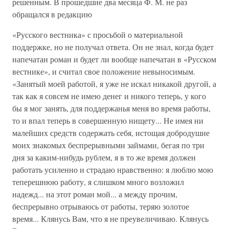
решенным. В прошедшие два месяца Ф. М. не раз
обращался в редакцию
«Русского вестника» с просьбой о материальной
поддержке, но не получал ответа. Он не знал, когда будет
напечатан роман и будет ли вообще напечатан в «Русском
вестнике», и считал свое положение невыносимым.
«Занятый моей работой, я уже не искал никакой другой, а
так как я совсем не имею денег и никого теперь, у кого
бы я мог занять, для поддержанья меня во время работы,
то и впал теперь в совершенную нищету... Не имея ни
малейших средств содержать себя, истощая добродушие
моих знакомых беспрерывными займами, бегая по три
дня за каким-нибудь рублем, я в то же время должен
работать усиленно и страдаю нравственно: я люблю мою
теперешнюю работу, я слишком много возложил
надежд... на этот роман мой... а между прочим,
беспрерывно отрываюсь от работы, теряю золотое
время... Клянусь Вам, что я не преувеличиваю. Клянусь