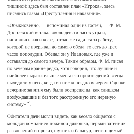
тишиной: здесь был составлен план «Игрока», здесь
писались главы «Преступления и наказания».
«Обыкновенно, — вспоминал один из гостей, — Ф. М.
Достоевский вставал около девяти часов утра и,
напившись чая и кофе, тотчас же садился за работу,
которой не прерывал до самого обеда, то есть до трех
часов пополудни. Обедал он у Ивановых, где уже и
оставался до самого вечера. Таким образом, Ф. М. писал
по вечерам крайне редко, хотя говорил, что лучшие и
наиболее выразительные места его произведений всегда
выходили у него, когда он писал поздно вечером. Однако
вечерние занятия ему были воспрещены, как слишком
возбуждавшие и без того расстроенную его нервную
75
систему»
.
Обитатели дачи могли видеть, как весело общается с
молодой компанией пожилой дядюшка, первый затейник
развлечений и проказ, шутник и балагур, неистощимый