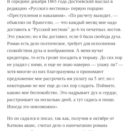
В середине декабря 1865 года Достоевский выслал в
редакцию «Русского вестника» первую порцию
«Преступления и наказания». «По расчету выходит, —
объяснял он Врангелю, — что каждый месяц мне надо
доставить в “Русский вестник” до 6-ти печатных листов.
Это ужасно; но я бы доставил, если б была свобода духа.
Роман есть дело поэтическое, требует для исполнения
спокойствия духа и воображения. А меня мучат
кредиторы, то есть грозят посадить в тюрьму. До сих пор
не уладил с ними, и еще не знаю наверно — улажу ли? —
хотя многие из них благоразумны и принимают
предложение мое рассрочить им уплату на 5 лет; но с
некоторыми не мог еще до сих пор сладить. Поймите,
каково мое беспокойство. Это надрывает дух и сердце,
расстроивает на несколько дней, а тут садись и пиши.
Иногда это невозможно».
Но он садился и писал, так как, получив в октябре от
Каткова аванс, считал дело о напечатании романа