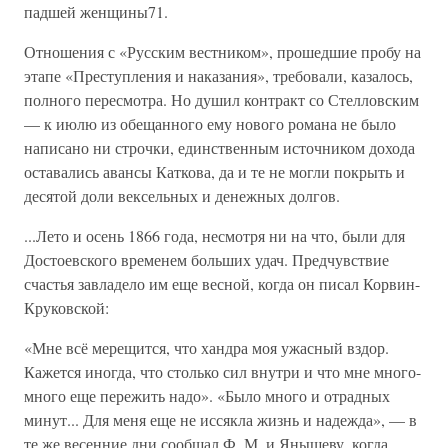
падшей женщины71.
Отношения с «Русским вестником», прошедшие пробу на
этапе «Преступления и наказания», требовали, казалось,
полного пересмотра. Но душил контракт со Стелловским
— к июлю из обещанного ему нового романа не было
написано ни строчки, единственным источником дохода
оставались авансы Каткова, да и те не могли покрыть и
десятой доли вексельных и денежных долгов.
...Лето и осень 1866 года, несмотря ни на что, были для
Достоевского временем больших удач. Предчувствие
счастья завладело им еще весной, когда он писал Корвин-
Круковской:
«Мне всё мерещится, что хандра моя ужасный вздор.
Кажется иногда, что столько сил внутри и что мне много-
много еще пережить надо». «Было много и отрадных
минут... Для меня еще не иссякла жизнь и надежда», — в
те же весенние дни сообщал Ф. М. и Янышеву, когда