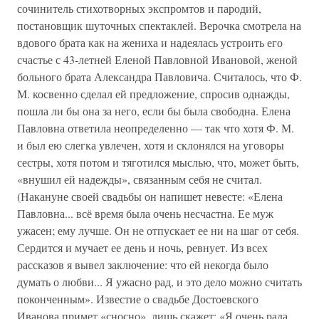
сочинитель стихотворных экспромтов и пародий,
постановщик шуточных спектаклей. Верочка смотрела на
вдового брата как на жениха и надеялась устроить его
счастье с 43-летней Еленой Павловной Ивановой, женой
больного брата Александра Павловича. Считалось, что Ф.
М. косвенно сделал ей предложение, спросив однажды,
пошла ли бы она за него, если бы была свободна. Елена
Павловна ответила неопределенно — так что хотя Ф. М.
и был ею слегка увлечен, хотя и склонялся на уговоры
сестры, хотя потом и тяготился мыслью, что, может быть,
«внушил ей надежды», связанным себя не считал.
(Накануне своей свадьбы он напишет невесте: «Елена
Павловна... всё время была очень несчастна. Ее муж
ужасен; ему лучше. Он не отпускает ее ни на шаг от себя.
Сердится и мучает ее день и ночь, ревнует. Из всех
рассказов я вывел заключение: что ей некогда было
думать о любви... Я ужасно рад, и это дело можно считать
поконченным». Известие о свадьбе Достоевского
Иванова примет «сносно», лишь скажет: «Я очень рада,