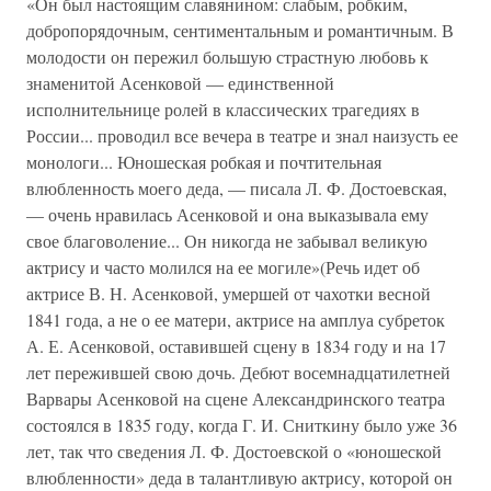
«Он был настоящим славянином: слабым, робким,
добропорядочным, сентиментальным и романтичным. В
молодости он пережил большую страстную любовь к
знаменитой Асенковой — единственной
исполнительнице ролей в классических трагедиях в
России... проводил все вечера в театре и знал наизусть ее
монологи... Юношеская робкая и почтительная
влюбленность моего деда, — писала Л. Ф. Достоевская,
— очень нравилась Асенковой и она выказывала ему
свое благоволение... Он никогда не забывал великую
актрису и часто молился на ее могиле»(Речь идет об
актрисе В. Н. Асенковой, умершей от чахотки весной
1841 года, а не о ее матери, актрисе на амплуа субреток
А. Е. Асенковой, оставившей сцену в 1834 году и на 17
лет пережившей свою дочь. Дебют восемнадцатилетней
Варвары Асенковой на сцене Александринского театра
состоялся в 1835 году, когда Г. И. Сниткину было уже 36
лет, так что сведения Л. Ф. Достоевской о «юношеской
влюбленности» деда в талантливую актрису, которой он