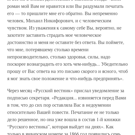
роман мой Вам не нравится или Вы раздумали печатать
его — то пришлите мне его обратно. Вы непременно
человек, Михаил Никифорович, и с человеческим
чувством. Из уважения к самому себе Вы, вероятно, не
захотите заставить страдать мое человеческое
достоинство и меня не оставите без ответа. Вы поймете,
что мне, потерявшему столько времени
непроизводительно, столько здоровья, силы, надо
поскорее вознаградить его хоть чем-нибудь... Убедительно
прошу от Вас ответа на это письмо скорого и ясного, чтоб
я мог знать свое положение и что-нибудь предпринять».
Через месяц «Русский вестник» прислал уведомление за
подписью секретаря. «Редакция... извиняется перед Вами
в том, что до сих пор оставляла Вас в недоумении
относительно Вашей повести. Печатание ее не только
дело решенное, но она уже вошла в состав 1-й книжки
“Русского вестника”, которая выйдет на днях». Как
только в январском номере за 1866 год появились семь