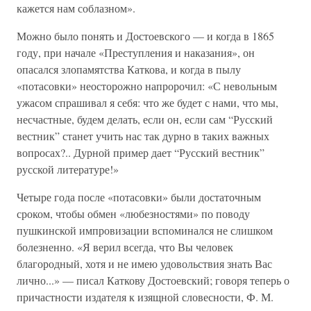
кажется нам соблазном».
Можно было понять и Достоевского — и когда в 1865
году, при начале «Преступления и наказания», он
опасался злопамятства Каткова, и когда в пылу
«потасовки» неосторожно напророчил: «С невольным
ужасом спрашивал я себя: что же будет с нами, что мы,
несчастные, будем делать, если он, если сам “Русский
вестник” станет учить нас так дурно в таких важных
вопросах?.. Дурной пример дает “Русский вестник”
русской литературе!»
Четыре года после «потасовки» были достаточным
сроком, чтобы обмен «любезностями» по поводу
пушкинской импровизации вспоминался не слишком
болезненно. «Я верил всегда, что Вы человек
благородный, хотя и не имею удовольствия знать Вас
лично...» — писал Каткову Достоевский; говоря теперь о
причастности издателя к изящной словесности, Ф. М.