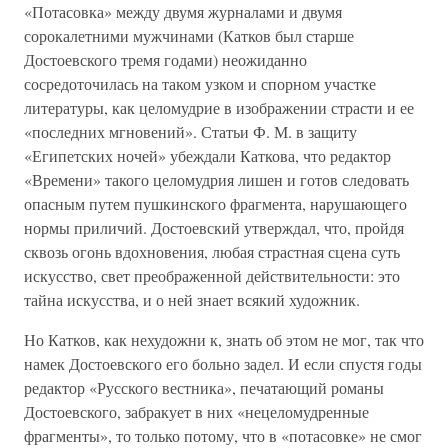
«Потасовка» между двумя журналами и двумя
сорокалетними мужчинами (Катков был старше
Достоевского тремя годами) неожиданно
сосредоточилась на таком узком и спорном участке
литературы, как целомудрие в изображении страсти и ее
«последних мгновений». Статьи Ф. М. в защиту
«Египетских ночей» убеждали Каткова, что редактор
«Времени» такого целомудрия лишен и готов следовать
опасным путем пушкинского фрагмента, нарушающего
нормы приличий. Достоевский утверждал, что, пройдя
сквозь огонь вдохновения, любая страстная сцена суть
искусство, свет преображенной действительности: это
тайна искусства, и о ней знает всякий художник.
Но Катков, как нехудожни к, знать об этом не мог, так что
намек Достоевского его больно задел. И если спустя годы
редактор «Русского вестника», печатающий романы
Достоевского, забракует в них «нецеломудренные
фрагменты», то только потому, что в «потасовке» не смог