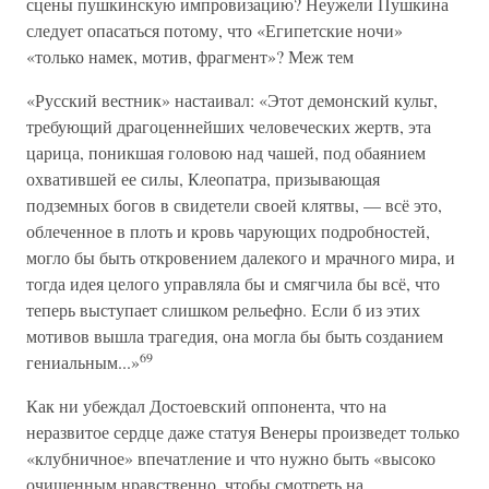
сцены пушкинскую импровизацию? Неужели Пушкина
следует опасаться потому, что «Египетские ночи»
«только намек, мотив, фрагмент»? Меж тем
«Русский вестник» настаивал: «Этот демонский культ,
требующий драгоценнейших человеческих жертв, эта
царица, поникшая головою над чашей, под обаянием
охватившей ее силы, Клеопатра, призывающая
подземных богов в свидетели своей клятвы, — всё это,
облеченное в плоть и кровь чарующих подробностей,
могло бы быть откровением далекого и мрачного мира, и
тогда идея целого управляла бы и смягчила бы всё, что
теперь выступает слишком рельефно. Если б из этих
мотивов вышла трагедия, она могла бы быть созданием
69
гениальным...»
Как ни убеждал Достоевский оппонента, что на
неразвитое сердце даже статуя Венеры произведет только
«клубничное» впечатление и что нужно быть «высоко
очищенным нравственно, чтобы смотреть на