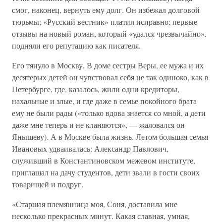
смог, наконец, вернуть ему долг. Он избежал долговой
тюрьмы; «Русский вестник» платил исправно; первые
отзывы на новый роман, который «удался чрезвычайно»,
подняли его репутацию как писателя.
Его тянуло в Москву. В доме сестры Веры, ее мужа и их
десятерых детей он чувствовал себя не так одиноко, как в
Петербурге, где, казалось, жили одни кредиторы,
нахальные и злые, и где даже в семье покойного брата
ему не были рады («только вдова знается со мной, а дети
даже мне теперь и не кланяются», — жаловался он
Янышеву). А в Москве была жизнь. Летом большая семья
Ивановых удваивалась: Александр Павлович,
служивший в Константиновском межевом институте,
приглашал на дачу студентов, дети звали в гости своих
товарищей и подруг.
«Старшая племянница моя, Соня, доставила мне
несколько прекрасных минут. Какая славная, умная,