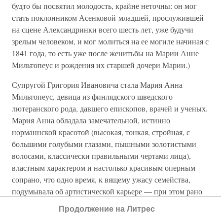
будто бы посвятил молодость, крайне неточны: он мог
стать поклонником Асенковой-младшей, прослужившей
на сцене Александринки всего шесть лет, уже будучи
зрелым человеком, и мог молиться на ее могиле начиная с
1841 года, то есть уже после женитьбы на Марии Анне
Мильтопеус и рождения их старшей дочери Марии.)
Супругой Григория Ивановича стала Мария Анна
Мильтопеус, девица из финлядского шведского
лютеранского рода, давшего епископов, врачей и ученых.
Мария Анна обладала замечательной, истинно
норманнской красотой (высокая, тонкая, стройная, с
большими голубыми глазами, пышными золотистыми
волосами, классически правильными чертами лица),
властным характером и настолько красивым оперным
сопрано, что одно время, к вящему ужасу семейства,
подумывала об артистической карьере — при этом рано
осталась без родителей, воспитывалась у теток, «не
Продолжение на Литрес
сделавших ее молодость счастливой».