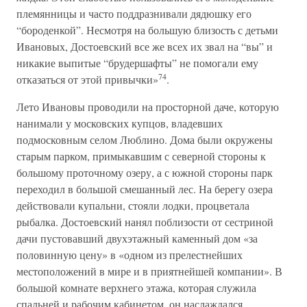
племянницы и часто поддразнивали дядюшку его
“бороденкой”. Несмотря на большую близость с детьми
Ивановых, Достоевский все же всех их звал на “вы” и
никакие выпитые “брудершафты” не помогали ему
74
отказаться от этой привычки»
.
Лето Ивановы проводили на просторной даче, которую
нанимали у московских купцов, владевших
подмосковным селом Люблино. Дома были окружены
старым парком, примыкавшим с северной стороны к
большому проточному озеру, а с южной стороны парк
переходил в большой смешанный лес. На берегу озера
действовали купальни, стояли лодки, процветала
рыбалка. Достоевский нанял поблизости от сестриной
дачи пустовавший двухэтажный каменный дом «за
половинную цену» в «одном из прелестнейших
местоположений в мире и в приятнейшей компании». В
большой комнате верхнего этажа, которая служила
спальней и рабочим кабинетом, он наслаждался