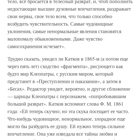
тело, всё бросается в телесный разврат, и, чтоб пополнить
недостающие высшие духовные впечатления, раздражает
свои нервы, свое тело всем, что только способно
возбудить чувствительность. Самые чудовищные
уклонения, самые ненормальные явления становятся
малопомалу обыкновенными. Даже чувство
самосохранения исчезает».
Трудно сказать, увидел ли Катков в 1865-м (а потом еще
через пять лет) сходство «фрагмента», рисующего как
будто мир Клеопатры, с русским миром, который
предстанет в «Преступлении и наказании», а затем в
«Бесах». Редактор увидит, вероятно, и другое сближение
— царицы Клеопатры с персонажем, «попробовавшим
большой разврат». Катков вспомнит слова Ф. М. 1861
года: «Ей теперь скучно; но эта скука посещает ее часто.
Что-нибудь чудовищное, ненормальное, злорадное еще
могло бы разбудить ее душу. Ей нужно теперь сильное
впечатление. Она уже изведала все тайны любви и