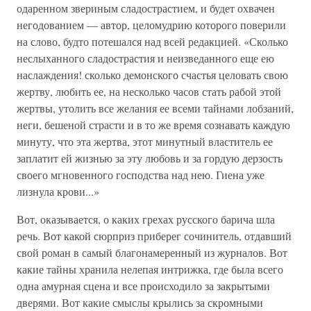
одаренном звериным сладострастием, и будет охвачен
негодованием — автор, целомудрию которого поверили
на слово, будто потешался над всей редакцией. «Сколько
неслыханного сладострастия и неизведанного еще ею
наслаждения! сколько демонского счастья целовать свою
жертву, любить ее, на несколько часов стать рабой этой
жертвы, утолить все желания ее всеми тайнами лобзаний,
неги, бешеной страсти и в то же время сознавать каждую
минуту, что эта жертва, этот минутный властитель ее
заплатит ей жизнью за эту любовь и за гордую дерзость
своего мгновенного господства над нею. Гиена уже
лизнула крови...»
Вот, оказывается, о каких грехах русского барича шла
речь. Вот какой сюрприз приберег сочинитель, отдавший
свой роман в самый благонамеренный из журналов. Вот
какие тайны хранила нелепая интрижка, где была всего
одна амурная сцена и все происходило за закрытыми
дверями. Вот какие смыслы крылись за скромными