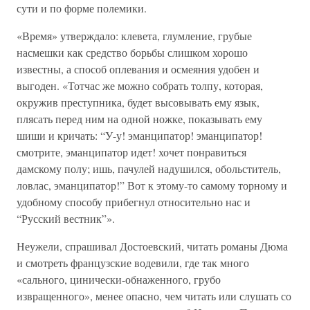
сути и по форме полемики.
«Время» утверждало: клевета, глумление, грубые
насмешки как средство борьбы слишком хорошо
известны, а способ оплевания и осмеяния удобен и
выгоден. «Тотчас же можно собрать толпу, которая,
окружив преступника, будет высовывать ему язык,
плясать перед ним на одной ножке, показывать ему
шиши и кричать: “У-у! эманципатор! эманципатор!
смотрите, эманципатор идет! хочет понравиться
дамскому полу; ишь, пачулей надушился, обольститель,
ловлас, эманципатор!” Вот к этому-то самому торному и
удобному способу прибегнул относительно нас и
“Русский вестник”».
Неужели, спрашивал Достоевский, читать романы Дюма
и смотреть французские водевили, где так много
«сального, цинически-обнаженного, грубо
извращенного», менее опасно, чем читать или слушать со