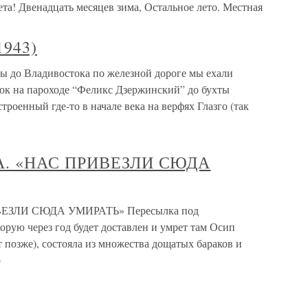
а! Двенадцать месяцев зима, Остальное лето. Местная
1943)
вы до Владивостока по железной дороге мы ехали
ток на пароходе “Феликс Дзержинский” до бухты
роенный где-то в начале века на верфях Глазго (так
МА. «НАС ПРИВЕЗЛИ СЮДА
ИВЕЗЛИ СЮДА УМИРАТЬ» Пересылка под
орую через год будет доставлен и умрет там Осип
позже), состояла из множества дощатых бараков и
о