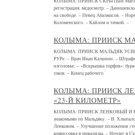
КОЛЫМА: ПРИИСК СКРЫТЫЙ Магаданск
регистрация, медосмотр. – Данишевск
на свободе. – Певец Абалмасов. – Нор
Коломенского. – Кайлом и тачкой. –
КОЛЫМА: ПРИИСК М
КОЛЫМА: ПРИИСК МАЛЬДЯК УСВИТЛ. –
РУРе. – Врач Иван Калинин. – Штрафн
изголовье. – «Вскрышка торфов»: бурк
зэков. – Конец рабочего
КОЛЫМА: ПРИИСК Л
«23-Й КИЛОМЕТР»
КОЛЫМА: ПРИИСК ЛЕНКОВЫЙ И К
знакомыми по Мальдяку. – В. Хлыпало
Ленковом. – Улучшение положения «тю
комиссовка в инвалиды. – Ночлег в С