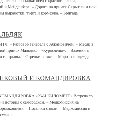
ая пересылка: обед с красной рыбой,
ий и Мейденберг. – Дорога на прииск Скрытый и ночь
мы выработки, туфта и кормежка. – Бригада
АЛЬДЯК
 Разговор генерала с Абрамовичем. – Месяц в
ой прииск Мадьдяк. – «Курослепы». – Валенки в
и и взрывы. – Стрелки и зэки. – Морозы и одежда
ЕНКОВЫЙ И КОМАНДИРОВКА
ОМАНДИРОВКА «23-Й КИЛОМЕТР» Встреча со
 и история с самородком. – Медкомиссия на
рьзаковцев». – Посылки с воли. – Медкомиссия и
усумане