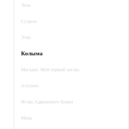
Лиза
Суздаль
Этап
Колыма
Магадан. Мой первый лагерь
Алтунин
Игорь Адрианович Хорин
Мама