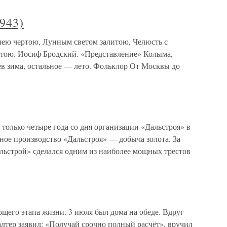
943)
днею чертою, Лунным светом залитою, Челюсть с
отою. Иосиф Бродский. «Представление» Колыма,
ев зима, остальное — лето. Фольклор От Москвы до
только четыре года со дня организации «Дальстроя» в
ное производство «Дальстроя» — добыча золота. За
альстрой» сделался одним из наиболее мощных трестов
щего этапа жизни. 3 июля был дома на обеде. Вдруг
алтер заявил: «Получай срочно полный расчёт», вручил