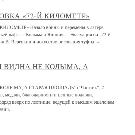
ВКА «72-Й КИЛОМЕТР»
ОМЕТР» Начало войны и перемены в лагере:
очьей лафы. – Колыма и Япония. – Эвакуация на «72-й
к В. Веревкин и искусство рисования туфты. –
И ВИДНА НЕ КОЛЫМА, А
ОЛЫМА, А СТАРАЯ ПЛОЩАДЬ" ("Час пик", 2
, медали, благодарности и ценные подарки,
одряд вверх по лестнице, ведущей к высшим эшелонам
евич,