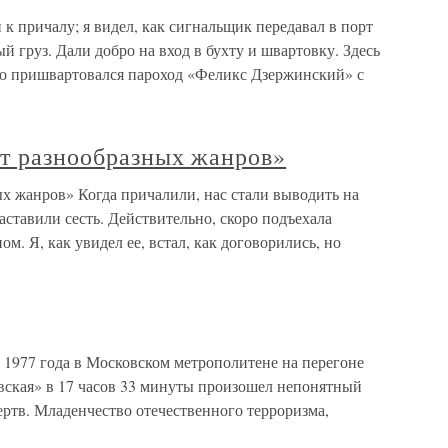
к причалу; я видел, как сигнальщик передавал в порт
й груз. Дали добро на вход в бухту и швартовку. Здесь
что пришвартовался пароход «Феликс Дзержинский» с
ст разнообразных жанров»
х жанров» Когда причалили, нас стали выводить на
аставили сесть. Действительно, скоро подъехала
. Я, как увидел ее, встал, как договорились, но
77 года в Московском метрополитене на перегоне
ская» в 17 часов 33 минуты произошел непонятный
ртв. Младенчество отечественного терроризма,