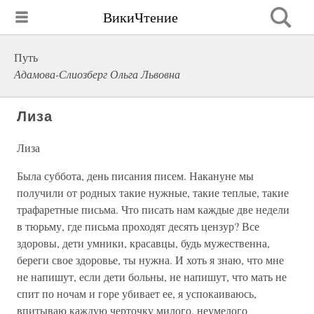
ВикиЧтение
Путь
Адамова-Слиозберг Ольга Львовна
Лиза
Лиза
Была суббота, день писания писем. Накануне мы
получили от родных такие нужные, такие теплые, такие
трафаретные письма. Что писать нам каждые две недели
в тюрьму, где письма проходят десять цензур? Все
здоровы, дети умники, красавцы, будь мужественна,
береги свое здоровье, ты нужна. И хоть я знаю, что мне
не напишут, если дети больны, не напишут, что мать не
спит по ночам и горе убивает ее, я успокаиваюсь,
впитываю каждую черточку милого, неумелого