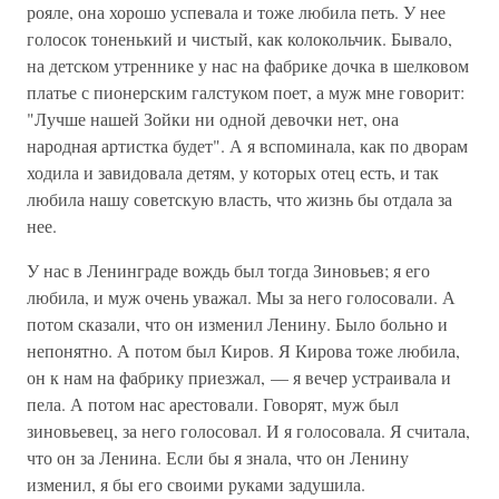
рояле, она хорошо успевала и тоже любила петь. У нее
голосок тоненький и чистый, как колокольчик. Бывало,
на детском утреннике у нас на фабрике дочка в шелковом
платье с пионерским галстуком поет, а муж мне говорит:
"Лучше нашей Зойки ни одной девочки нет, она
народная артистка будет". А я вспоминала, как по дворам
ходила и завидовала детям, у которых отец есть, и так
любила нашу советскую власть, что жизнь бы отдала за
нее.
У нас в Ленинграде вождь был тогда Зиновьев; я его
любила, и муж очень уважал. Мы за него голосовали. А
потом сказали, что он изменил Ленину. Было больно и
непонятно. А потом был Киров. Я Кирова тоже любила,
он к нам на фабрику приезжал, — я вечер устраивала и
пела. А потом нас арестовали. Говорят, муж был
зиновьевец, за него голосовал. И я голосовала. Я считала,
что он за Ленина. Если бы я знала, что он Ленину
изменил, я бы его своими руками задушила.