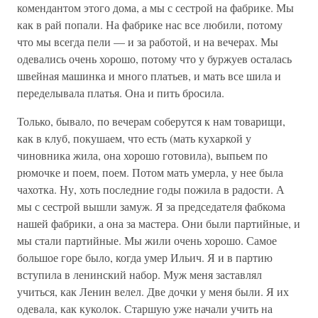
комендантом этого дома, а мы с сестрой на фабрике. Мы
как в рай попали. На фабрике нас все любили, потому
что мы всегда пели — и за работой, и на вечерах. Мы
одевались очень хорошо, потому что у буржуев осталась
швейная машинка и много платьев, и мать все шила и
переделывала платья. Она и пить бросила.
Только, бывало, по вечерам соберутся к нам товарищи,
как в клуб, покушаем, что есть (мать кухаркой у
чиновника жила, она хорошо готовила), выпьем по
рюмочке и поем, поем. Потом мать умерла, у нее была
чахотка. Ну, хоть последние годы пожила в радости. А
мы с сестрой вышли замуж. Я за председателя фабкома
нашей фабрики, а она за мастера. Они были партийные, и
мы стали партийные. Мы жили очень хорошо. Самое
большое горе было, когда умер Ильич. Я и в партию
вступила в ленинский набор. Муж меня заставлял
учиться, как Ленин велел. Две дочки у меня были. Я их
одевала, как куколок. Старшую уже начали учить на