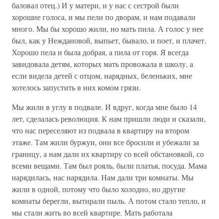
баловал отец.) И у матери, и у нас с сестрой были
хорошие голоса, и мы пели по дворам, и нам подавали
много. Мы бы хорошо жили, но мать пила. А голос у нее
был, как у Неждановой, выпьет, бывало, и поет, и плачет.
Хорошо пела и была добрая, а пила от горя. Я всегда
завидовала детям, которых мать провожала в школу, а
если видела детей с отцом, нарядных, беленьких, мне
хотелось запустить в них комом грязи.
Мы жили в углу в подвале. И вдруг, когда мне было 14
лет, сделалась революция. К нам пришли люди и сказали,
что нас переселяют из подвала в квартиру на втором
этаже. Там жили буржуи, они все бросили и убежали за
границу, а нам дали их квартиру со всей обстановкой, со
всеми вещами. Там был рояль, были платья, посуда. Мама
нарядилась, нас нарядила. Нам дали три комнаты. Мы
жили в одной, потому что было холодно, но другие
комнаты берегли, вытирали пыль. А потом стало тепло, и
мы стали жить во всей квартире. Мать работала