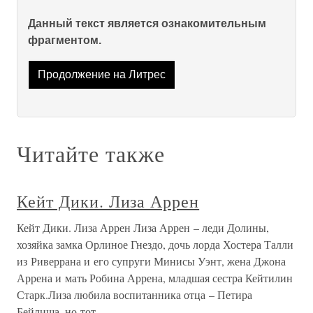
Данный текст является ознакомительным
фрагментом.
Продолжение на Литрес
Читайте также
Кейт Дики. Лиза Аррен
Кейт Дики. Лиза Аррен Лиза Аррен – леди Долины,
хозяйка замка Орлиное Гнездо, дочь лорда Хостера Талли
из Риверрана и его супруги Минисы Уэнт, жена Джона
Аррена и мать Робина Аррена, младшая сестра Кейтилин
Старк.Лиза любила воспитанника отца – Петира
Бейлиша, но тот