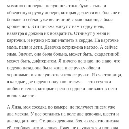
маминого почерка, целую печатные буквы сына и
обведенную ручку дочери, которая делается все больше и
больше и сейчас уже величиной с мою ладонь, а была
крошечной. Эти письма живут с нами одну ночь,
назавтра я должна их возвратить. Отнимут у меня и
карточки, и нужно их запечатлеть в сердце. На карточке
мама, папа и дети. Девочка острижена наголо. А сейчас
зима. Значит, она была больна, может быть, скарлатиной,
может быть, дифтеритом. Я ничего не знаю, но знаю, что
неделю назад она была жива и ее ручку обвели
чернилами, и я целую отпечаток ее ручки. Я счастливица,
я каждые две недели получаю письма — это сгустки
любви и тепла, которые греют сердце и вливают в него
волю к жизни.
А Лиза, моя соседка по камере, не получает писем уже
два месяца. У нее остались на воле две девочки, шести и
двенадцати лет. Старшая девочка, Зоя, аккуратно писала
ей, сообщая, что младшая, Ляля, не слушается и порвала