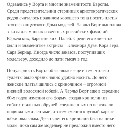
Одевались у Ворта и многие знаменитости Европы.
Среди представительниц старинных аристократических
родов считалось правилом хорошего тона носить платья
этого французского Дома моделей. Чарльз Ворт выполнял
заказы для многих известных российских фамилий –
Юрьевских, Барятинских, Палей. Среди его клиенток
были и знаменитые актрисы – Элеонора Дузе, Кора Герл,
Сара Бернар. Иногда число заказов, поступивших
модельеру, доходило до пяти тысяч в год.
Популярность Ворта объяснялась еще и тем, что его
туалеты было чрезвычайно удобно носить. До него
женские платья шились с кринолином – огромной
нижней волосяной юбкой. А Чарльз Ворт еще в середине
60-х годов изменил его форму, создав кринолин из
гибких стальных обручей, соединенных по вертикали
подвижными лентами, а затем сменил круглый каркас
юбки овальным. Десять лет его кринолин был на пике
моды, пока сам же модельер не предложил вместо него