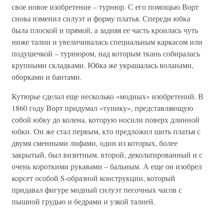
свое новое изобретение – турнюр. С его помощью Ворт
снова изменил силуэт и форму платья. Спереди юбка
была плоской и прямой, а задняя ее часть кроилась чуть
ниже талии и увеличивалась специальным каркасом или
подушечкой – турнюром, над которым ткань собиралась
крупными складками. Юбка же украшалась воланами,
оборками и бантами.
Кутюрье сделал еще несколько «модных» изобретений. В
1860 году Ворт придумал «тунику», представляющую
собой юбку до колена, которую носили поверх длинной
юбки. Он же стал первым, кто предложил шить платья с
двумя сменными лифами, один из которых, более
закрытый, был визитным, второй, декольтированный и с
очень короткими рукавами – бальным. А еще он изобрел
корсет особой S-образной конструкции, который
придавал фигуре модный силуэт песочных часов с
пышной грудью и бедрами и узкой талией.