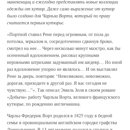
манекенщиц и ежегодно представлять новые коллекции
одежды от кутюр. Даже само выражение от кутюр
было создано для Чарльза Ворта, который по праву
считается первым кутюрье.
«Портной ставил Рене перед огромным, от пола до
потолка, зеркалом и, сосредоточенно сдвинув брови,
смотрел на нее… Через несколько минут маэстро, как бы
осененный вдохновением, рисовал крупными
неровными штрихами задуманный им шедевр… Но иной
раз вдохновение упорно не являлось… И он выставлял
Рене за дверь, повторяя: “Невозможно, невозможно,
дорогая, приходите в другой раз. Я вас сегодня не
чувствую…”». Так описал Эмиль Золя в своем романе
«Добыча» работу Чарльза Ворта, великого французского
кутюрье, по рождению англичанина.
Чарльз Фредерик Ворт родился в 1825 году в бедной
семье в провинциальном английском городке графства
Линкольншир. В 13 лет мальчик подался в столицу в