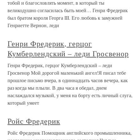
тобой и благословлять момент, в который ты
великодушно согласилась быть моей… Генри Фредерик
был братом короля Георга III. Его любовь к замужней
Генриетте Вернон, леди
Генри Фредерик, герцог
Кумберлендский – леди Гросвенор
Генри Фредерик, герцог Кумберлендский – леди
Гросвенор Мой дорогой маленький ангел!Я писал тебе
прошлое письмо вчера, в одиннадцать часов вечера, как
раз когда мы плыли. В два часа я обедал, днем
наслаждался музыкой, у меня на борту есть личный слуга,
который умеет
Ройс Фредерик
Ройс Фредерик Помощник английского промышленника,