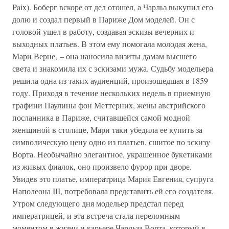
Paix). Боберг вскоре от дел отошел, а Чарльз выкупил его
долю и создал первый в Париже Дом моделей. Он с
головой ушел в работу, создавая эскизы вечерних и
выходных платьев. В этом ему помогала молодая жена,
Мари Верне, – она наносила визиты дамам высшего
света и знакомила их с эскизами мужа. Судьбу модельера
решила одна из таких аудиенций, произошедшая в 1859
году. Приходя в течение нескольких недель в приемную
графини Паулины фон Меттерних, жены австрийского
посланника в Париже, считавшейся самой модной
женщиной в столице, Мари таки убедила ее купить за
символическую цену одно из платьев, сшитое по эскизу
Ворта. Необычайно элегантное, украшенное букетиками
из живых фиалок, оно произвело фурор при дворе.
Увидев это платье, императрица Мария Евгения, супруга
Наполеона III, потребовала представить ей его создателя.
Утром следующего дня модельер предстал перед
императрицей, и эта встреча стала переломным
моментом в жизни и карьере Чарльза Ворта, который в