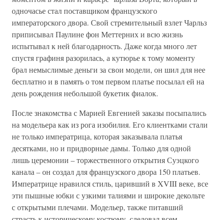
одночасье стал поставщиком французского
императорского двора. Свой стремительный взлет Чарльз
приписывал Паулине фон Меттерних и всю жизнь
испытывал к ней благодарность. Даже когда много лет
спустя графиня разорилась, а кутюрье к тому моменту
брал немыслимые деньги за свои модели, он шил для нее
бесплатно и в память о том первом платье посылал ей на
день рождения небольшой букетик фиалок.
После знакомства с Марией Евгенией заказы посыпались
на модельера как из рога изобилия. Его клиентками стали
не только императрица, которая заказывала платья
десятками, но и придворные дамы. Только для одной
лишь церемонии – торжественного открытия Суэцкого
канала – он создал для французского двора 150 платьев.
Императрице нравился стиль, царивший в XVIII веке, все
эти пышные юбки с узкими талиями и широкие декольте
с открытыми плечами. Модельер, также питавший
страсть к историческому костюму, следовал всем