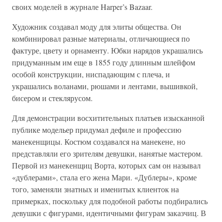
своих моделей в журнале Harper’s Bazaar.
Художник создавал моду для элиты общества. Он
комбинировал разные материалы, отличающиеся по
фактуре, цвету и орнаменту. Юбки нарядов украшались
придуманным им еще в 1855 году длинным шлейфом
особой конструкции, ниспадающим с плеча, и
украшались воланами, рюшами и лентами, вышивкой,
бисером и стеклярусом.
Для демонстрации восхитительных платьев изысканной
публике модельер придумал дефиле и профессию
манекенщицы. Костюм создавался на манекене, но
представляли его зрителям девушки, нанятые мастером.
Первой из манекенщиц Ворта, которых сам он называл
«дублерами», стала его жена Мари. «Дублеры», кроме
того, заменяли знатных и именитых клиенток на
примерках, поскольку для подобной работы подбирались
девушки с фигурами, идентичными фигурам заказчиц. В