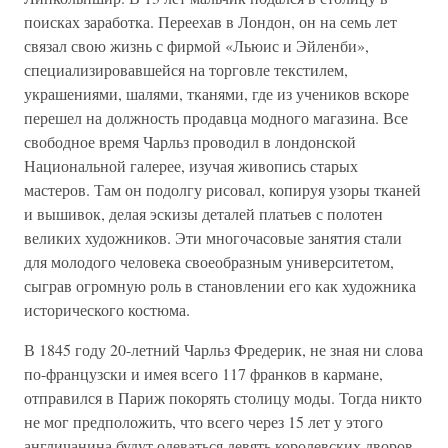
поисках заработка. Переехав в Лондон, он на семь лет
связал свою жизнь с фирмой «Льюис и Эйленби»,
специализировавшейся на торговле текстилем,
украшениями, шалями, тканями, где из учеников вскоре
перешел на должность продавца модного магазина. Все
свободное время Чарльз проводил в лондонской
Национальной галерее, изучая живопись старых
мастеров. Там он подолгу рисовал, копируя узоры тканей
и вышивок, делая эскизы деталей платьев с полотен
великих художников. Эти многочасовые занятия стали
для молодого человека своеобразным университетом,
сыграв огромную роль в становлении его как художника
исторического костюма.
В 1845 году 20-летний Чарльз Фредерик, не зная ни слова
по-французски и имея всего 117 франков в кармане,
отправился в Париж покорять столицу моды. Тогда никто
не мог предположить, что всего через 15 лет у этого
англичанина будут одеваться девять королевских дворов