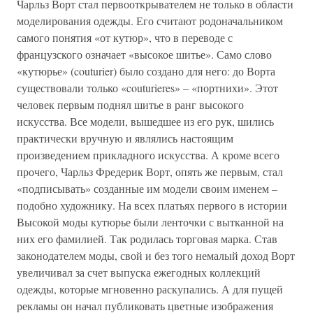
Чарльз Ворт стал первооткрывателем не только в области
моделирования одежды. Его считают родоначальником
самого понятия «от кутюр», что в переводе с
французского означает «высокое шитье». Само слово
«кутюрье» (couturier) было создано для него: до Ворта
существовали только «couturieres» – «портнихи». Этот
человек первым поднял шитье в ранг высокого
искусства. Все модели, вышедшее из его рук, шились
практически вручную и являлись настоящим
произведением прикладного искусства. А кроме всего
прочего, Чарльз Фредерик Ворт, опять же первым, стал
«подписывать» созданные им модели своим именем –
подобно художнику. На всех платьях первого в истории
Высокой моды кутюрье были ленточки с вытканной на
них его фамилией. Так родилась торговая марка. Став
законодателем моды, свой и без того немалый доход Ворт
увеличивал за счет выпуска ежегодных коллекций
одежды, которые мгновенно раскупались. А для пущей
рекламы он начал публиковать цветные изображения