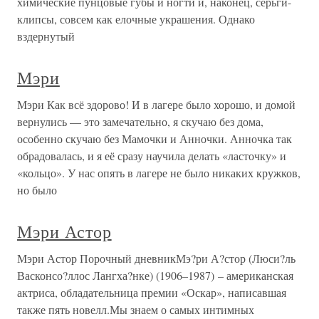
химические пунцовые губы и ногти и, наконец, серьги-
клипсы, совсем как елочные украшения. Однако
вздернутый
Мэри
Мэри Как всё здорово! И в лагере было хорошо, и домой
вернулись — это замечательно, я скучаю без дома,
особенно скучаю без Мамочки и Анночки. Анночка так
обрадовалась, и я её сразу научила делать «ласточку» и
«кольцо». У нас опять в лагере не было никаких кружков,
но было
Мэри Астор
Мэри Астор Порочный дневникМэ?ри А?стор (Люси?ль
Васконсо?ллос Лангха?нке) (1906–1987) – американская
актриса, обладательница премии «Оскар», написавшая
также пять новелл.Мы знаем о самых интимных