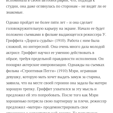
студии, она даже оглянулась по сторонам – не видят ли ее
знакомые.
Однако пройдет не более пяти лет – и она сделает
головокружительную карьеру на экране. Начало ее будет
положено съемками в фильме выдающегося режиссера У.
Гриффита «Дорога судьбы» (1910). Работа с ним была
сложной, но интересной. Она очень много дала молодой
актрисе. Гриффит научил ее умению действовать в
образе, требуя предельной правдивости исполнения. Он
поощрял актерские импровизации. Однажды на съемках
фильма «Строптивая Пегги» (1910) Мэри, игравшая
девушку, которую мать хочет выдать замуж за старика,
заявила, что на месте своей героини она задала бы матери
хорошую трепку. Гриффит ухватился за эту мысль и
предложил ей это попробовать. После того как Мэри
хорошенько потрясла свою партнершу за плечи, режиссер
предложил «матери» продемонстрировать свое
отношение к непочтительной дочери. Та попыталась