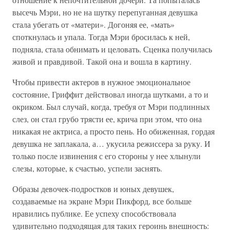
высечь Мэри, но не на шутку перепуганная девушка
стала убегать от «матери». Догоняя ее, «мать»
споткнулась и упала. Тогда Мэри бросилась к ней,
подняла, стала обнимать и целовать. Сценка получилась
живой и правдивой. Такой она и вошла в картину.
Чтобы привести актеров в нужное эмоциональное
состояние, Гриффит действовал иногда шутками, а то и
окриком. Был случай, когда, требуя от Мэри подлинных
слез, он стал грубо трясти ее, крича при этом, что она
никакая не актриса, а просто пень. Но обиженная, гордая
девушка не заплакала, а… укусила режиссера за руку. И
только после извинения с его стороны у нее хлынули
слезы, которые, к счастью, успели заснять.
Образы девочек-подростков и юных девушек,
создаваемые на экране Мэри Пикфорд, все больше
нравились публике. Ее успеху способствовала
удивительно подходящая для таких героинь внешность: