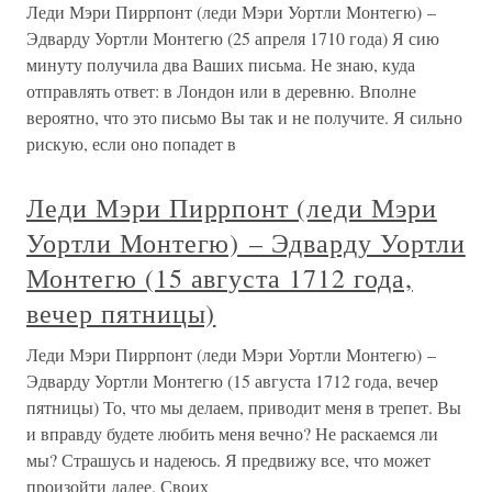
Леди Мэри Пиррпонт (леди Мэри Уортли Монтегю) –
Эдварду Уортли Монтегю (25 апреля 1710 года) Я сию
минуту получила два Ваших письма. Не знаю, куда
отправлять ответ: в Лондон или в деревню. Вполне
вероятно, что это письмо Вы так и не получите. Я сильно
рискую, если оно попадет в
Леди Мэри Пиррпонт (леди Мэри
Уортли Монтегю) – Эдварду Уортли
Монтегю (15 августа 1712 года,
вечер пятницы)
Леди Мэри Пиррпонт (леди Мэри Уортли Монтегю) –
Эдварду Уортли Монтегю (15 августа 1712 года, вечер
пятницы) То, что мы делаем, приводит меня в трепет. Вы
и вправду будете любить меня вечно? Не раскаемся ли
мы? Страшусь и надеюсь. Я предвижу все, что может
произойти далее. Своих