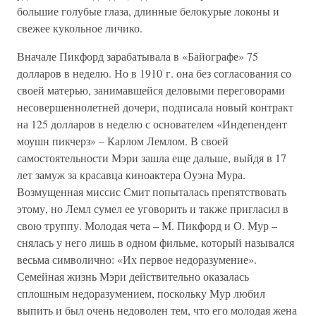
большие голубые глаза, длинные белокурые локоны и
свежее кукольное личико.
Вначале Пикфорд зарабатывала в «Байографе» 75
долларов в неделю. Но в 1910 г. она без согласования со
своей матерью, занимавшейся деловыми переговорами
несовершеннолетней дочери, подписала новый контракт
на 125 долларов в неделю с основателем «Индепендент
моушн пикчерз» – Карлом Лемлом. В своей
самостоятельности Мэри зашла еще дальше, выйдя в 17
лет замуж за красавца киноактера Оуэна Мура.
Возмущенная миссис Смит попыталась препятствовать
этому, но Лемл сумел ее уговорить и также пригласил в
свою труппу. Молодая чета – М. Пикфорд и О. Мур –
снялась у него лишь в одном фильме, который назывался
весьма символично: «Их первое недоразумение».
Семейная жизнь Мэри действительно оказалась
сплошным недоразумением, поскольку Мур любил
выпить и был очень недоволен тем, что его молодая жена