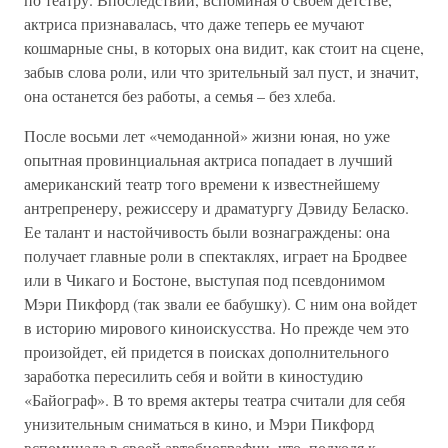
актриса признавалась, что даже теперь ее мучают
кошмарные сны, в которых она видит, как стоит на сцене,
забыв слова роли, или что зрительный зал пуст, и значит,
она останется без работы, а семья – без хлеба.
После восьми лет «чемоданной» жизни юная, но уже
опытная провинциальная актриса попадает в лучший
американский театр того времени к известнейшему
антрепренеру, режиссеру и драматургу Дэвиду Беласко.
Ее талант и настойчивость были вознаграждены: она
получает главные роли в спектаклях, играет на Бродвее
или в Чикаго и Бостоне, выступая под псевдонимом
Мэри Пикфорд (так звали ее бабушку). С ним она войдет
в историю мирового киноискусства. Но прежде чем это
произойдет, ей придется в поисках дополнительного
заработка пересилить себя и войти в киностудию
«Байограф». В то время актеры театра считали для себя
унизительным сниматься в кино, и Мэри Пикфорд
вспоминала в своей автобиографии, что, подходя к