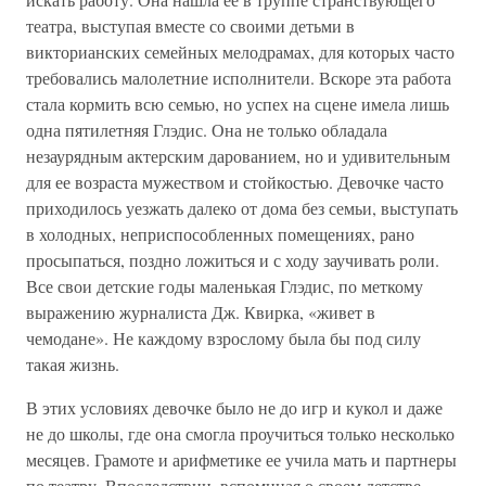
театра, выступая вместе со своими детьми в
викторианских семейных мелодрамах, для которых часто
требовались малолетние исполнители. Вскоре эта работа
стала кормить всю семью, но успех на сцене имела лишь
одна пятилетняя Глэдис. Она не только обладала
незаурядным актерским дарованием, но и удивительным
для ее возраста мужеством и стойкостью. Девочке часто
приходилось уезжать далеко от дома без семьи, выступать
в холодных, неприспособленных помещениях, рано
просыпаться, поздно ложиться и с ходу заучивать роли.
Все свои детские годы маленькая Глэдис, по меткому
выражению журналиста Дж. Квирка, «живет в
чемодане». Не каждому взрослому была бы под силу
такая жизнь.
В этих условиях девочке было не до игр и кукол и даже
не до школы, где она смогла проучиться только несколько
месяцев. Грамоте и арифметике ее учила мать и партнеры
по театру. Впоследствии, вспоминая о своем детстве,