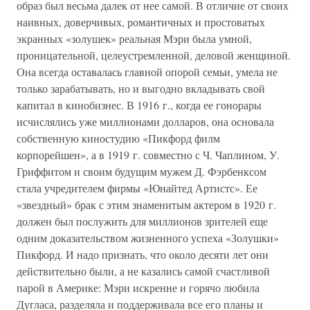
образ был весьма далек от нее самой. В отличие от своих
наивных, доверчивых, романтичных и простоватых
экранных «золушек» реальная Мэри была умной,
проницательной, целеустремленной, деловой женщиной.
Она всегда оставалась главной опорой семьи, умела не
только зарабатывать, но и выгодно вкладывать свой
капитал в кинобизнес. В 1916 г., когда ее гонорары
исчислялись уже миллионами долларов, она основала
собственную киностудию «Пикфорд филм
корпорейшен», а в 1919 г. совместно с Ч. Чаплином, У.
Гриффитом и своим будущим мужем Д. Фэрбенксом
стала учредителем фирмы «Юнайтед Артистс». Ее
«звездный» брак с этим знаменитым актером в 1920 г.
должен был послужить для миллионов зрителей еще
одним доказательством жизненного успеха «Золушки»
Пикфорд. И надо признать, что около десяти лет они
действительно были, а не казались самой счастливой
парой в Америке: Мэри искренне и горячо любила
Дугласа, разделяла и поддерживала все его планы и