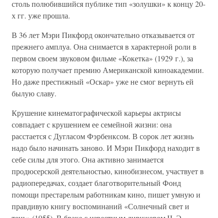
столь полюбившийся публике тип «золушки» к концу 20-
х гг. уже прошла.
В 36 лет Мэри Пикфорд окончательно отказывается от
прежнего амплуа. Она снимается в характерной роли в
первом своем звуковом фильме «Кокетка» (1929 г.), за
которую получает премию Американской киноакадемии.
Но даже престижный «Оскар» уже не смог вернуть ей
былую славу.
Крушение кинематографической карьеры актрисы
совпадает с крушением ее семейной жизни: она
расстается с Дугласом Фэрбенксом. В сорок лет жизнь
надо было начинать заново. И Мэри Пикфорд находит в
себе силы для этого. Она активно занимается
продюсерской деятельностью, кинобизнесом, участвует в
радиопередачах, создает благотворительный Фонд
помощи престарелым работникам кино, пишет умную и
правдивую книгу воспоминаний «Солнечный свет и
тень» (1955). В браке с известным дирижером Ч. Э.