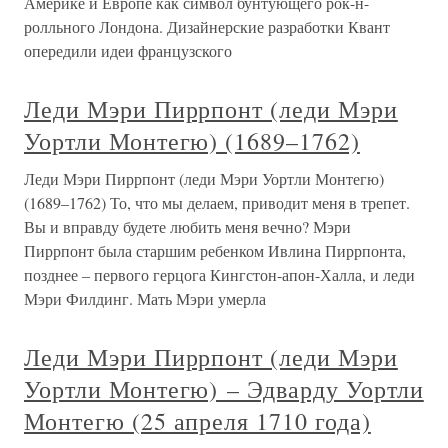
Америке и Европе как символ бунтующего рок-н-
ролльного Лондона. Дизайнерские разработки Квант
опередили идеи французского
Леди Мэри Пиррпонт (леди Мэри
Уортли Монтегю) (1689–1762)
Леди Мэри Пиррпонт (леди Мэри Уортли Монтегю)
(1689–1762) То, что мы делаем, приводит меня в трепет.
Вы и вправду будете любить меня вечно? Мэри
Пиррпонт была старшим ребенком Ивлина Пиррпонта,
позднее – первого герцога Кингстон-апон-Халла, и леди
Мэри Филдинг. Мать Мэри умерла
Леди Мэри Пиррпонт (леди Мэри
Уортли Монтегю) – Эдварду Уортли
Монтегю (25 апреля 1710 года)