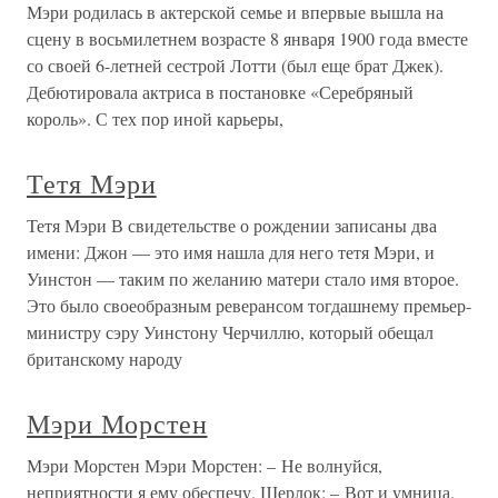
Мэри родилась в актерской семье и впервые вышла на
сцену в восьмилетнем возрасте 8 января 1900 года вместе
со своей 6-летней сестрой Лотти (был еще брат Джек).
Дебютировала актриса в постановке «Серебряный
король». С тех пор иной карьеры,
Тетя Мэри
Тетя Мэри В свидетельстве о рождении записаны два
имени: Джон — это имя нашла для него тетя Мэри, и
Уинстон — таким по желанию матери стало имя второе.
Это было своеобразным реверансом тогдашнему премьер-
министру сэру Уинстону Черчиллю, который обещал
британскому народу
Мэри Морстен
Мэри Морстен Мэри Морстен: – Не волнуйся,
неприятности я ему обеспечу. Шерлок: – Вот и умница.