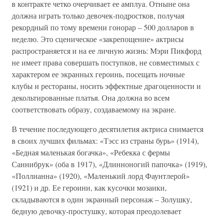
в контракте четко очерчивает ее амплуа. Отныне она
должна играть только девочек-подростков, получая
рекордный по тому времени гонорар – 500 долларов в
неделю. Это сценическое «закрепощение» актрисы
распространяется и на ее личную жизнь: Мэри Пикфорд
не имеет права совершать поступков, не совместимых с
характером ее экранных героинь, посещать ночные
клубы и рестораны, носить эффектные драгоценности и
декольтированные платья. Она должна во всем
соответствовать образу, создаваемому на экране.
В течение последующего десятилетия актриса снимается
в своих лучших фильмах: «Тэсс из страны бурь» (1914),
«Бедная маленькая богачка», «Ребекка с фермы
Саннибрук» (оба в 1917), «Длинноногий папочка» (1919),
«Поллианна» (1920), «Маленький лорд Фаунтлерой»
(1921) и др. Ее героини, как кусочки мозаики,
складываются в один экранный персонаж – Золушку,
бедную девочку-простушку, которая преодолевает