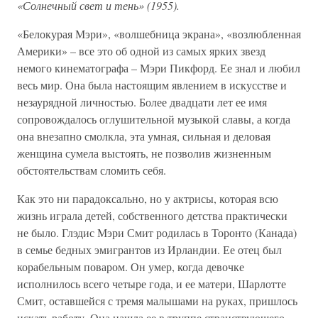
«Солнечный свет и тень» (1955).
«Белокурая Мэри», «волшебница экрана», «возлюбленная
Америки» – все это об одной из самых ярких звезд
немого кинематографа – Мэри Пикфорд. Ее знал и любил
весь мир. Она была настоящим явлением в искусстве и
незаурядной личностью. Более двадцати лет ее имя
сопровождалось оглушительной музыкой славы, а когда
она внезапно смолкла, эта умная, сильная и деловая
женщина сумела выстоять, не позволив жизненным
обстоятельствам сломить себя.
Как это ни парадоксально, но у актрисы, которая всю
жизнь играла детей, собственного детства практически
не было. Глэдис Мэри Смит родилась в Торонто (Канада)
в семье бедных эмигрантов из Ирландии. Ее отец был
корабельным поваром. Он умер, когда девочке
исполнилось всего четыре года, и ее матери, Шарлотте
Смит, оставшейся с тремя малышами на руках, пришлось
искать работу. Она нашла ее в труппе странствующего