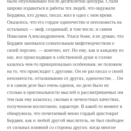
было опубликовано после десятилетий цензуры. Стали
широко издаваться и работы тех людей, что окружали
Бердяева, кто думал, писал, жил в одно с ним время.
Оказалось, что его гордое одиночество и непохожесть на
остальных — миф, созданный, в том числе, и самим
Николаем Александровичем. Упаси боже, я не думаю, что
Бердяев занимался сознательным мифотворчеством о
своей персоне, — конечно, нет. Но ему, как и каждому из
нас, все происходящее в собственной душе и голове
казалось чем-то принципиально особенным, не похожим
на то, что происходит с другими. Он не раз писал о своей
непонятости, отталкивании от других, одиночестве… Он
и в самом деле был очень одинок, но дело было не
столько в оригинальности мыслей и рассматриваемых им
тем (как ему казалось), сколько в личностных качествах,
полученном воспитании, характере. В какой-то момент я
обнаружила, что почитаемый мною гордый аристократ
Бердяев, как и любой другой мыслитель, не был свободен
от сильных влияний со стороны других: когда многие