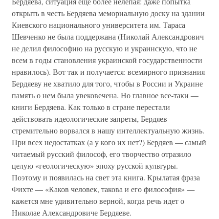
Бердяева, ситуация еще более нелепая: даже попытка
открыть в честь Бердяева мемориальную доску на здании
Киевского национального университета им. Тараса
Шевченко не была поддержана (Николай Александрович
не делил философию на русскую и украинскую, что не
всем в годы становления украинской государственности
нравилось). Вот так и получается: всемирного признания
Бердяеву не хватило для того, чтобы в России и Украине
память о нем была увековечена. Но главное все-таки —
книги Бердяева. Как только в стране перестали
действовать идеологические запреты, Бердяев
стремительно ворвался в нашу интеллектуальную жизнь.
При всех недостатках (а у кого их нет?) Бердяев — самый
читаемый русский философ, его творчество отразило
целую «геологическую» эпоху русской культуры.
Поэтому и появилась на свет эта книга. Крылатая фраза
Фихте — «Каков человек, такова и его философия» —
кажется мне удивительно верной, когда речь идет о
Николае Александровиче Бердяеве.