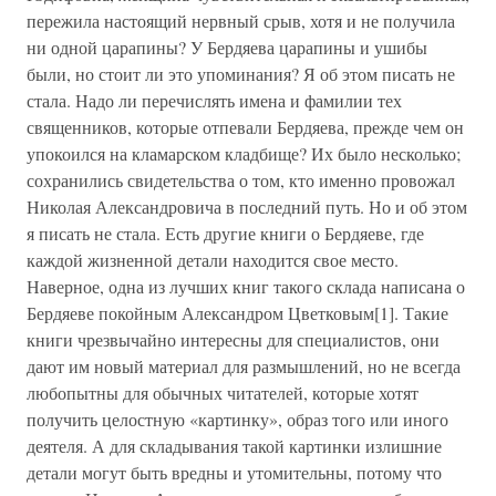
пережила настоящий нервный срыв, хотя и не получила
ни одной царапины? У Бердяева царапины и ушибы
были, но стоит ли это упоминания? Я об этом писать не
стала. Надо ли перечислять имена и фамилии тех
священников, которые отпевали Бердяева, прежде чем он
упокоился на кламарском кладбище? Их было несколько;
сохранились свидетельства о том, кто именно провожал
Николая Александровича в последний путь. Но и об этом
я писать не стала. Есть другие книги о Бердяеве, где
каждой жизненной детали находится свое место.
Наверное, одна из лучших книг такого склада написана о
Бердяеве покойным Александром Цветковым[1]. Такие
книги чрезвычайно интересны для специалистов, они
дают им новый материал для размышлений, но не всегда
любопытны для обычных читателей, которые хотят
получить целостную «картинку», образ того или иного
деятеля. А для складывания такой картинки излишние
детали могут быть вредны и утомительны, потому что