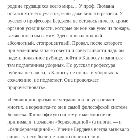
родине трудящихся всего мира… У проф. Люмана
остался хоть его участок, если даже вилла и разбита. У
русского профессора Бердяева не осталось ничего, кроме
органов усидчивости, которые он кое-как унес из пожара,
зажженного им самим. Здесь провал полный,
абсолютный, стопроцентный. Провал, после которого
при малейшем запасе совести и совестливости надо бы
надеть покаянное рубище, пойти в Каноссу и заняться
там подметанием уборных. Но русская профессура
рубища не надела, в Каноссу не пошла и уборных, к
сожалению, не подметает. Она продолжает
пророчествовать».
«Революционаризм» не устраивал и не устраивает
многих, а коренится-то он в самой философской системе
Бердяева. Философскую систему тоже многие не
принимали, называли «бердяевщиной» (а иногда — и
«белибердяевщиной»). Учение Бердяева всегда вызывало
споры, у него были не только почитатели и