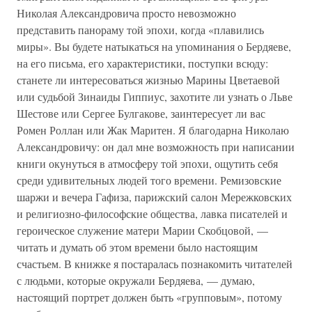
Николая Александровича просто невозможно
представить панораму той эпохи, когда «плавились
миры». Вы будете натыкаться на упоминания о Бердяеве,
на его письма, его характеристики, поступки всюду:
станете ли интересоваться жизнью Марины Цветаевой
или судьбой Зинаиды Гиппиус, захотите ли узнать о Льве
Шестове или Сергее Булгакове, заинтересует ли вас
Ромен Роллан или Жак Маритен. Я благодарна Николаю
Александровичу: он дал мне возможность при написании
книги окунуться в атмосферу той эпохи, ощутить себя
среди удивительных людей того времени. Ремизовские
шаржи и вечера Гафиза, парижский салон Мережковских
и религиозно-философские общества, лавка писателей и
героическое служение матери Марии Скобцовой, —
читать и думать об этом времени было настоящим
счастьем. В книжке я постаралась познакомить читателей
с людьми, которые окружали Бердяева, — думаю,
настоящий портрет должен быть «групповым», потому