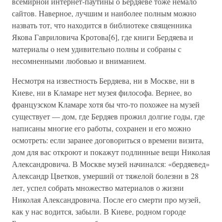
всемирной интернет-паутины о Бердяеве тоже немало
сайтов. Наверное, лучшим и наиболее полным можно
назвать тот, что находится в библиотеке священника
Якова Гавриловича Кротова[6], где книги Бердяева и
материалы о нем удивительно полны и собраны с
несомненными любовью и вниманием.
Несмотря на известность Бердяева, ни в Москве, ни в
Киеве, ни в Кламаре нет музея философа. Вернее, во
французском Кламаре хотя бы что-то похожее на музей
существует — дом, где Бердяев прожил долгие годы, где
написаны многие его работы, сохранен и его можно
осмотреть: если заранее договориться о времени визита,
дом для вас откроют и покажут подлинные вещи Николая
Александровича. В Москве музей начинался: «бердяевед»
Александр Цветков, умерший от тяжелой болезни в 28
лет, успел собрать множество материалов о жизни
Николая Александровича. После его смерти про музей,
как у нас водится, забыли. В Киеве, родном городе