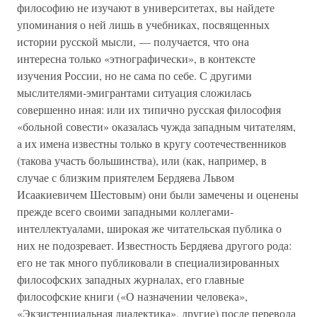
философию не изучают в университетах, вы найдете
упоминания о ней лишь в учебниках, посвященных
истории русской мысли, — получается, что она
интересна только «этнографически», в контексте
изучения России, но не сама по себе. С другими
мыслителями-эмигрантами ситуация сложилась
совершенно иная: или их типично русская философия
«больной совести» оказалась чужда западным читателям,
а их имена известны только в кругу соотечественников
(такова участь большинства), или (как, например, в
случае с близким приятелем Бердяева Львом
Исаакиевичем Шестовым) они были замечены и оценены
прежде всего своими западными коллегами-
интеллектуалами, широкая же читательская публика о
них не подозревает. Известность Бердяева другого рода:
его не так много публиковали в специализированных
философских западных журналах, его главные
философские книги («О назначении человека»,
«Экзистенциальная диалектика», другие) после перевода