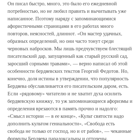
Он писал быстро, много, это было его ежедневной
потребностью, но не любил править и вычитывать уже
написанное. Поэтому наряду с запоминающимися
афористичными страницами в его работах много
повторов, неясностей, длиннот. «Он мастер удачных,
образных определений, но они часто тонут среди
черновых набросков. Мы лишь предчувствуем блестящий
писательский дар, запущенный как старый русский сад,
заросший сорными травами», — верно написал об этой
особенности бердяевских текстов Георгий Федотов. Но,
конечно, доля истины в утверждении, что популярность
Бердяева обуславливается его писательским даром, есть.
Если «рядовому» читателю и не хватит духа осилить
бердяевскую книжку, то уж запоминающиеся афоризмы и
определения врезаются в память прочно и надолго:
«Смысл истории — в ее конце», «Культ святости надо
дополнить культом гениальности», «Свобода есть
свобода не только от господ, но и от рабов», — чеканные
формулы Бердяева парадоксальны и отточены.