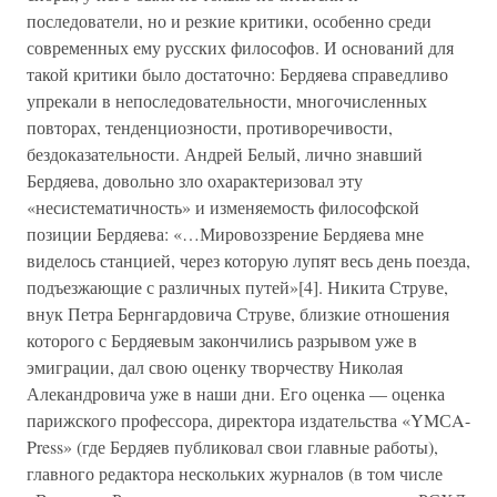
последователи, но и резкие критики, особенно среди
современных ему русских философов. И оснований для
такой критики было достаточно: Бердяева справедливо
упрекали в непоследовательности, многочисленных
повторах, тенденциозности, противоречивости,
бездоказательности. Андрей Белый, лично знавший
Бердяева, довольно зло охарактеризовал эту
«несистематичность» и изменяемость философской
позиции Бердяева: «…Мировоззрение Бердяева мне
виделось станцией, через которую лупят весь день поезда,
подъезжающие с различных путей»[4]. Никита Струве,
внук Петра Бернгардовича Струве, близкие отношения
которого с Бердяевым закончились разрывом уже в
эмиграции, дал свою оценку творчеству Николая
Алекандровича уже в наши дни. Его оценка — оценка
парижского профессора, директора издательства «YMСA-
Press» (где Бердяев публиковал свои главные работы),
главного редактора нескольких журналов (в том числе