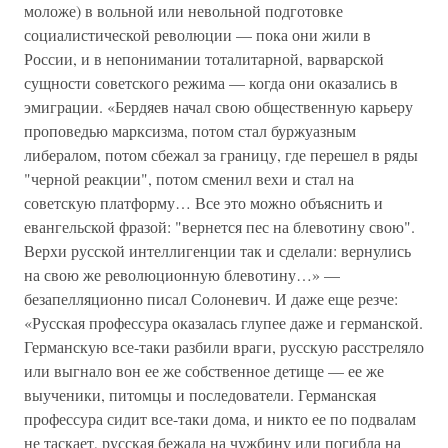
моложе) в вольной или невольной подготовке
социалистической революции — пока они жили в
России, и в непонимании тоталитарной, варварской
сущности советского режима — когда они оказались в
эмиграции. «Бердяев начал свою общественную карьеру
проповедью марксизма, потом стал буржуазным
либералом, потом сбежал за границу, где перешел в ряды
"черной реакции", потом сменил вехи и стал на
советскую платформу… Все это можно объяснить и
евангельской фразой: "вернется пес на блевотину свою".
Верхи русской интеллигенции так и сделали: вернулись
на свою же революционную блевотину…» —
безапелляционно писал Солоневич. И даже еще резче:
«Русская профессура оказалась глупее даже и германской.
Германскую все-таки разбили враги, русскую расстреляло
или выгнало вон ее же собственное детище — ее же
выученики, питомцы и последователи. Германская
профессура сидит все-таки дома, и никто ее по подвалам
не таскает, русская бежала на чужбину или погибла на