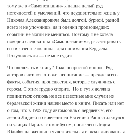
тому же в «Самопознании» я нашла целый ряд
неточностей и умолчаний, что неудивительно: жизнь у
Николая Александровича была долгой, бурной, разной,
всего и не упомнишь, да и оценки произошедших
событий не могли не меняться. Поэтому я не хотела
покорно следовать за «Самопознанием», рассматривать
его в качестве «канона» для понимания Бердяева.
Получилось ли — не мне судить.
Что включать в книгу? Тоже непростой вопрос. Ряд
авторов считают, что жизнеописание — прежде всего
факты, события, происшествия, которые случились с
героем. С этим трудно спорить. Но и тут я должна
повиниться: отнюдь не все известные мне случаи из
бердяевской жизни нашли место в книге. Писать или нет
о том, что в 1908 году автомобиль с Бердяевым, его
женой Лидией и свояченицей Евгенией Рапп столкнулся
на улицах Парижа с омнибусом, после чего Лидия
Юдифовна, женщина чувствительная и экзальтированная,