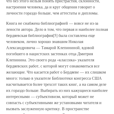
что без этого нельзя понять пристрастия, склонности,
настроения человека, да и круг общения говорит о
личности гораздо больше, чем аттестаты и дипломы.
Книга не снабжена библиографией — вовсе не из-за
лености автора. Дело в том, что первая и наиболее полная
бердяевская библиография[5] была составлена еще
человеком, лично хорошо знавшим Николая
Александровича — Тамарой Клепининой, вдовой
погибшего в нацистских застенках отца Дмитрия
Клепинина. Это своего рода «классика» указателя
бердяевских работ, с которой могут ознакомиться все
желающие. Что касается работ о Бердяеве — их слишком
много: только в указателе Библиотеки конгресса США
насчитывается более трехсот таких книг, а на самом деле
их гораздо больше. Выбирать из них кажущиеся наиболее
интересными — субъективизм, который может не
совпасть с субъективными же установками читателя и
вызвать заслуженную критику. В пространстве