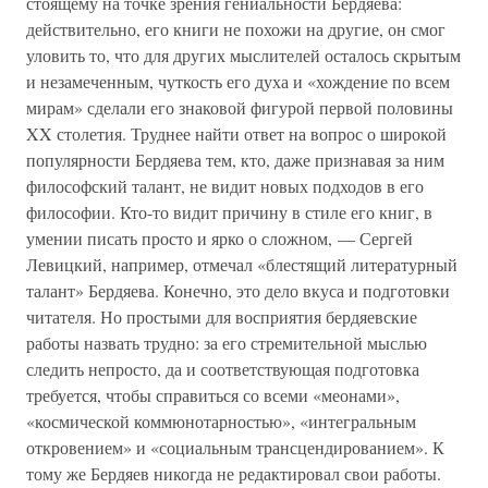
стоящему на точке зрения гениальности Бердяева:
действительно, его книги не похожи на другие, он смог
уловить то, что для других мыслителей осталось скрытым
и незамеченным, чуткость его духа и «хождение по всем
мирам» сделали его знаковой фигурой первой половины
XX столетия. Труднее найти ответ на вопрос о широкой
популярности Бердяева тем, кто, даже признавая за ним
философский талант, не видит новых подходов в его
философии. Кто-то видит причину в стиле его книг, в
умении писать просто и ярко о сложном, — Сергей
Левицкий, например, отмечал «блестящий литературный
талант» Бердяева. Конечно, это дело вкуса и подготовки
читателя. Но простыми для восприятия бердяевские
работы назвать трудно: за его стремительной мыслью
следить непросто, да и соответствующая подготовка
требуется, чтобы справиться со всеми «меонами»,
«космической коммюнотарностью», «интегральным
откровением» и «социальным трансцендированием». К
тому же Бердяев никогда не редактировал свои работы.