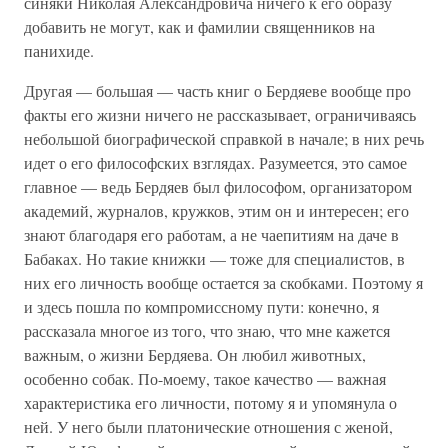
синяки Николая Александровича ничего к его образу
добавить не могут, как и фамилии священников на
панихиде.
Другая — большая — часть книг о Бердяеве вообще про
факты его жизни ничего не рассказывает, ограничиваясь
небольшой биографической справкой в начале; в них речь
идет о его философских взглядах. Разумеется, это самое
главное — ведь Бердяев был философом, организатором
академий, журналов, кружков, этим он и интересен; его
знают благодаря его работам, а не чаепитиям на даче в
Бабаках. Но такие книжки — тоже для специалистов, в
них его личность вообще остается за скобками. Поэтому я
и здесь пошла по компромиссному пути: конечно, я
рассказала многое из того, что знаю, что мне кажется
важным, о жизни Бердяева. Он любил животных,
особенно собак. По-моему, такое качество — важная
характеристика его личности, потому я и упомянула о
ней. У него были платонические отношения с женой,