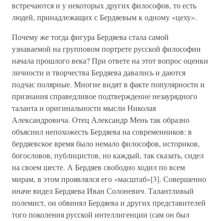
встречаются и у некоторых других философов, то есть
людей, принадлежащих с Бердяевым к одному «цеху».
Почему же тогда фигура Бердяева стала самой
узнаваемой на групповом портрете русской философии
начала прошлого века? При ответе на этот вопрос оценки
личности и творчества Бердяева давались и даются
подчас полярные. Многие видят в факте популярности и
признания справедливое подтверждение незаурядного
таланта и оригинальности мысли Николая
Александровича. Отец Александр Мень так образно
объяснил непохожесть Бердяева на современников: в
бердяевское время было немало философов, историков,
богословов, публицистов, но каждый, так сказать, сидел
на своем шесте. А Бердяев свободно ходил по всем
мирам, в этом проявлялся его «масштаб»[3]. Совершенно
иначе видел Бердяева Иван Солоневич. Талантливый
полемист, он обвинял Бердяева и других представителей
того поколения русской интеллигенции (сам он был