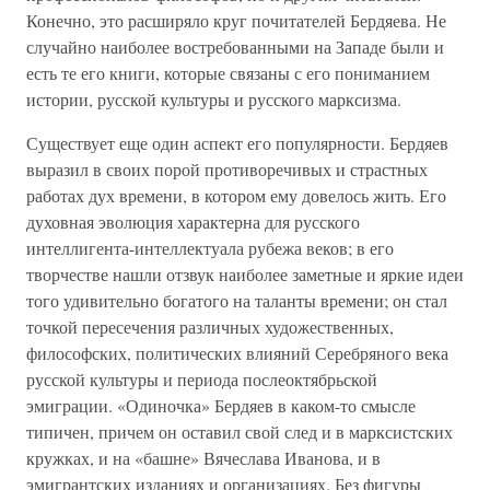
Конечно, это расширяло круг почитателей Бердяева. Не
случайно наиболее востребованными на Западе были и
есть те его книги, которые связаны с его пониманием
истории, русской культуры и русского марксизма.
Существует еще один аспект его популярности. Бердяев
выразил в своих порой противоречивых и страстных
работах дух времени, в котором ему довелось жить. Его
духовная эволюция характерна для русского
интеллигента-интеллектуала рубежа веков; в его
творчестве нашли отзвук наиболее заметные и яркие идеи
того удивительно богатого на таланты времени; он стал
точкой пересечения различных художественных,
философских, политических влияний Серебряного века
русской культуры и периода послеоктябрьской
эмиграции. «Одиночка» Бердяев в каком-то смысле
типичен, причем он оставил свой след и в марксистских
кружках, и на «башне» Вячеслава Иванова, и в
эмигрантских изданиях и организациях. Без фигуры