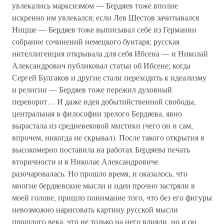
увлекались марксизмом — Бердяев тоже вполне
искренно им увлекался; если Лев Шестов зачитывался
Ницше — Бердяев тоже выписывал себе из Германии
собрание сочинений немецкого бунтаря; русская
интеллигенция открывала для себя Ибсена — и Николай
Александрович публиковал статьи об Ибсене; когда
Сергей Булгаков и другие стали переходить к идеализму
и религии — Бердяев тоже пережил духовный
переворот… И даже идея добытийственной свободы,
центральная в философии зрелого Бердяева, явно
вырастала из средневековой мистики (чего он и сам,
впрочем, никогда не скрывал). После такого открытия я
высокомерно поставила на работах Бердяева печать
вторичности и в Николае Александровиче
разочаровалась. Но прошло время, и оказалось, что
многие бердяевские мысли и идеи прочно застряли в
моей голове, пришло понимание того, что без его фигуры
невозможно нарисовать картину русской мысли
прошлого века, что не только на него влияли, но и он