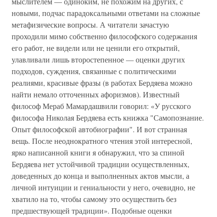
мыслителем — одиноким, не похожим на других, с
новыми, подчас парадоксальными ответами на сложные
метафизические вопросы. А читатели зачастую
проходили мимо собственно философского содержания
его работ, не видели или не ценили его открытий,
улавливали лишь второстепенное — оценки других
подходов, суждения, связанные с политическими
реалиями, красивые фразы (в работах Бердяева можно
найти немало отточенных афоризмов). Известный
философ Мераб Мамардашвили говорил: «У русского
философа Николая Бердяева есть книжка "Самопознание.
Опыт философской автобиографии". И вот странная
вещь. После неоднократного чтения этой интересной,
ярко написанной книги я обнаружил, что за спиной
Бердяева нет устойчивой традиции осуществленных,
доведенных до конца и выполненных актов мысли, а
личной интуиции и гениальности у него, очевидно, не
хватило на то, чтобы самому это осуществить без
предшествующей традиции». Подобные оценки