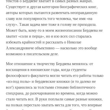
текстов о Бердяеве хватает в самых разных жанрах.
Существует и другая категория биографических книг,
авторы которых пытаются развенчать неоправданную
славу или популярность того человека, чье имя «на
слуху». Такая задача мне тоже в голову не приходила.
Может быть, кому-то в моем жизнеописании Бердяева не
хватит «соли и перца», но я изо всех сил старалась
избежать крайностей и рассказать о Николае
Александровиче объективно — насколько это вообще
возможно в писательском деле.
Мое отношение к творчеству Бердяева менялось: от
восхищения в юношеские годы, когда студенты
философского факультета могли читать его работы только
«из-под полы» и бердяевские книжки (и то далеко не
все!) хранились за толстыми стенами библиотечного
спецхрана, до разочарования во времена, когда можно
стало читать все. В руки поплыли самые разные книжки,
на полках перестало хватать места для того, что впервые