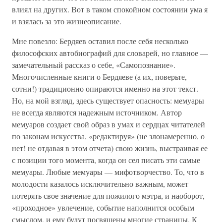
влиял на других. Вот в таком спокойном состоянии ума я
и взялась за это жизнеописание.
Мне повезло: Бердяев оставил после себя несколько
философских автобиографий для словарей, но главное —
замечательный рассказ о себе, «Самопознание».
Многочисленные книги о Бердяеве (а их, поверьте,
сотни!) традиционно опираются именно на этот текст.
Но, на мой взгляд, здесь существует опасность: мемуары
не всегда являются надежным источником. Автор
мемуаров создает свой образ в умах и сердцах читателей
по законам искусства, «редактируя» (не злонамеренно, о
нет! не отдавая в этом отчета) свою жизнь, выстраивая ее
с позиции того момента, когда он сел писать эти самые
мемуары. Любые мемуары — мифотворчество. То, что в
молодости казалось исключительно важным, может
потерять свое значение для пожилого мэтра, и наоборот,
«проходное» увлечение, событие наполнится особым
смыслом, и ему будут посвящены многие страницы. К