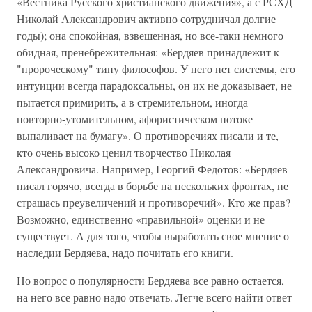
«Вестника Русского христианского движения», а с РСХД
Николай Александрович активно сотрудничал долгие
годы); она спокойная, взвешенная, но все-таки немного
обидная, пренебрежительная: «Бердяев принадлежит к
"пророческому" типу философов. У него нет системы, его
интуиции всегда парадоксальны, он их не доказывает, не
пытается примирить, а в стремительном, иногда
повторно-утомительном, афористическом потоке
выпаливает на бумагу». О противоречиях писали и те,
кто очень высоко ценил творчество Николая
Александровича. Например, Георгий Федотов: «Бердяев
писал горячо, всегда в борьбе на нескольких фронтах, не
страшась преувеличений и противоречий». Кто же прав?
Возможно, единственно «правильной» оценки и не
существует. А для того, чтобы выработать свое мнение о
наследии Бердяева, надо почитать его книги.
Но вопрос о популярности Бердяева все равно остается,
на него все равно надо отвечать. Легче всего найти ответ