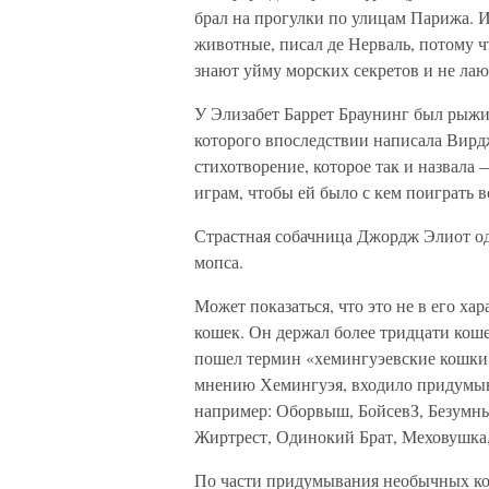
брал на прогулки по улицам Парижа. 
животные, писал де Нерваль, потому 
знают уйму морских секретов и не лают
У Элизабет Баррет Браунинг был рыжи
которого впоследствии написала Вирд
стихотворение, которое так и назвала
играм, чтобы ей было с кем поиграть 
Страстная собачница Джордж Элиот од
мопса.
Может показаться, что это не в его х
кошек. Он держал более тридцати коше
пошел термин «хемингуэевские кошки»
мнению Хемингуэя, входило придумыв
например: Оборвыш, БойсевЗ, Безумны
Жиртрест, Одинокий Брат, Меховушка,
По части придумывания необычных ко