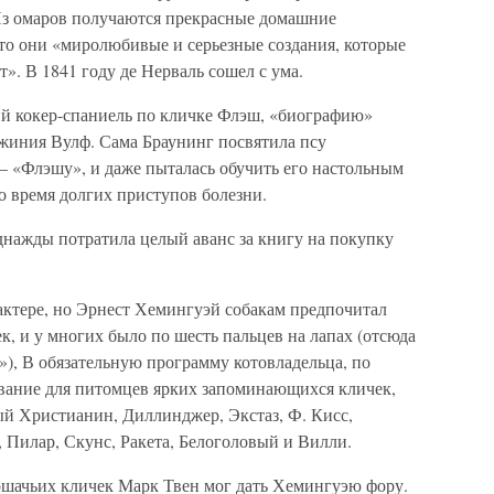
Из омаров получаются прекрасные домашние
что они «миролюбивые и серьезные создания, которые
». В 1841 году де Нерваль сошел с ума.
й кокер-спаниель по кличке Флэш, «биографию»
жиния Вулф. Сама Браунинг посвятила псу
 — «Флэшу», и даже пыталась обучить его настольным
во время долгих приступов болезни.
нажды потратила целый аванс за книгу на покупку
арактере, но Эрнест Хемингуэй собакам предпочитал
к, и у многих было по шесть пальцев на лапах (отсюда
), В обязательную программу котовладельца, по
ание для питомцев ярких запоминающихся кличек,
й Христианин, Диллинджер, Экстаз, Ф. Кисс,
 Пилар, Скунс, Ракета, Белоголовый и Вилли.
шачьих кличек Марк Твен мог дать Хемингуэю фору.