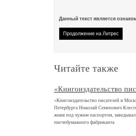
Данный текст является ознак
Продолжение на Литрес
Читайте также
«Книгоиздательство пи
«Книгоиздательство писателей в Москв
Петербурга Николай Семенович Клестов
живя под чужим паспортом, заведывал
писчебумажного фабриканта