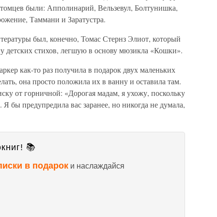
итомцев были: Апполинарий, Вельзевул, Болтунишка,
рожение, Таммани и Заратустра.
ературы был, конечно, Томас Стернз Элиот, который
 детских стихов, легшую в основу мюзикла «Кошки».
ркер как-то раз получила в подарок двух маленьких
елать, она просто положила их в ванну и оставила там.
ку от горничной: «Дорогая мадам, я ухожу, поскольку
. Я бы предупредила вас заранее, но никогда не думала,
книг! 📚
писки в подарок
и наслаждайся