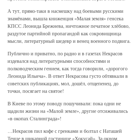
А тут, прямо-таки в насмешку над боевыми русскими
знамёнами, вышла книженция «Малая земля» генсека
КПСС Леонида Брежнева, ничтожное печатное хлёбово,
раздутое партийной пропагандой как сокровищница
мысли, литературный шедевр и венец военного подвига.
Публично и приватно, по радио и в газетах Некрасов
издевался над литературными способностями и
полководческим гением, как тогда говорили, «дорогого
Леонида Ильича». В ответ Некрасова густо обтявкали в
советских публикациях, мол, дошёл, отщепенец, до
точки, посягает на святое!
В Киеве по этому поводу пошучивали: пока одни не
щадили жизни на «Малой земле», другие отсиживались
«в окопах Сталинграда»!
…Некрасов пил кофе с гренками и болтал с Наташей
Тенце в шикарной гостинице «Хокусай». За окном