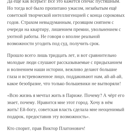
Да ещё как всерьёз! Всё это кажется сейчас пустяшным.
Но тогда всё было пропитано ужасом, незабытым ещё
советской творческой интеллигенцией с конца сороковых
годов. Страхом невыдуманным, грозящим снятием с
очереди на квартиру, лишением премии, увольнением с
уютной работы. Не говоря о вполне реальной
возможности угодить под суд, получить срок.
Прошло всего лишь тридцать лет, и вот сравнительно
молодые люди слушают рассказываемые с придыханием
и волнением наши истории, вежливо делают большие
глаза и встревоженное лицо, поддакивают нам, ай-ай-ай,
какое безобразие, что только большевики не вытворяли!
«Всю жизнь я мечтал жить в Париже. Почему? А чёрт его
знает, почему. Нравится мне этот город. Хочу в нём
жить! Ей-богу, советская власть сделала мне неоценимый
подарок, предоставив эту возможность».
Кто спорит, прав Виктор Платонович!