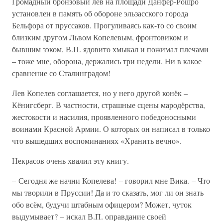
Громадный бронзовый лев на площади Данфер-Рошро
установлен в память об обороне эльзасского города
Бельфора от пруссаков. Прогуливаясь как-то со своим
близким другом Львом Копелевым, фронтовиком и
бывшим зэком, В.П. ядовито хмыкал и пожимал плечами
– тоже мне, оборона, держались три недели. Ни в какое
сравнение со Сталинградом!
Лев Копелев соглашается, но у него другой конёк –
Кёнигсберг. В частности, страшные сцены мародёрства,
жестокости и насилия, проявленного победоносными
воинами Красной Армии. О которых он написал в только
что вышедших воспоминаниях «Хранить вечно».
Некрасов очень хвалил эту книгу.
– Сегодня же начни Копелева! – говорил мне Вика. – Что
мы творили в Пруссии! Да и то сказать, мог ли он знать
обо всём, будучи штабным офицером? Может, чуток
выдумывает? – искал В.П. оправдание своей