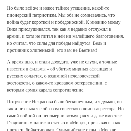
Но было всё же и некое тайное утешение, какой-то
пионерский патриотизм. Мы оба не сомневались, что
война будет короткой и победоносной. К мнению моему
Вика прислушивался, так как я недавно отслужил в
армии, и хотя не питал к ней ни малейшего благоговения,
но считал, что силы для победы найдутся. Ведь и
противник хлипенький, это вам не Вьетнам!
А время шло, и стали доходить уже не слухи, а точные
известия и фильмы – об убитых мирных афганцах и
русских солдатах, о взаимной нечеловеческой
жестокости, о каком-то кровавом остервенении, с
которым армия карала сопротивление.
Потрясение Некрасова было бесконечным, и я думаю, он
так и не свыкся с образом советского воина-агрессора. Но
самой войной он непомерно возмущался и даже вместе с
Гладилиным написал статью в «Монд», призывая в знак
протеста бойкотировать Олимпийские игры в Москве.