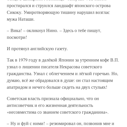
простирался и струился ландшафт японского острова
Сикоку. Умиротворяющую тишину нарушил возглас
мужа Наташи.
– Вика! – окликнул Нино. – Здесь о тебе пишут,
посмотри!
И протянул английскую газету.
Так в 1979 году в далёкой Японии за утренним кофе В.П.
узнал о лишении писателя Некрасова советского
гражданства. Узнал с облегчением и лёгкой горечью. Но,
думаю, всё же обрадовался в душе: он стал настоящим
апатридом и нечего больше сидеть на двух стульях!
Советская власть признала официально, что он
антисоветчик и его жизненная деятельность
«несовместима со званием советского гражданина».
– Ну и фуй с ними! – резюмировал он, позвонив мне и