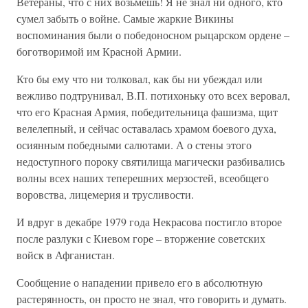
Ветераны, что с них возьмёшь! Я не знал ни одного, кто
сумел забыть о войне. Самые жаркие Викины
воспоминания были о победоносном рыцарском ордене –
боготворимой им Красной Армии.
Кто бы ему что ни толковал, как бы ни убеждал или
вежливо подтрунивал, В.П. потихоньку ото всех веровал,
что его Красная Армия, победительница фашизма, щит
велелепный, и сейчас оставалась храмом боевого духа,
осиянным победными салютами. А о стены этого
недоступного пороку святилища магически разбивались
волны всех наших теперешних мерзостей, всеобщего
воровства, лицемерия и трусливости.
И вдруг в декабре 1979 года Некрасова постигло второе
после разлуки с Киевом горе – вторжение советских
войск в Афганистан.
Сообщение о нападении привело его в абсолютную
растерянность, он просто не знал, что говорить и думать.