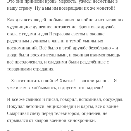
Это они принесли кровь, мерзость, ужасы несметные в
нашу страну! Ну а мы им возвращали их же монетой!
Как для всех людей, побывавших на войне и испытавших
чудовищное душевное потрясение, фронтовая дружба
стала с годами и для Некрасова светом в окошке,
радостным лучиком в жизни и темой умильных
воспоминаний. Всё было в этой дружбе безоблачно – и
люди были восхитительными, и окопная взаимопомощь
всё преодолевала, и сладкими были разделённые с
товарищами страдания.
– Хватит писать о войне! Хватит! – восклицал он. – Я
уже и сам захлёбываюсь, и другим это надоело!
И всё же садился и писал, говорил, вспоминал, обсуждал.
Покупал летописи, энциклопедии и карты, всё о войне.
Смаргивая слезу перед телевизором, оцепенев, не
отрывался от кадров военной кинохроники.