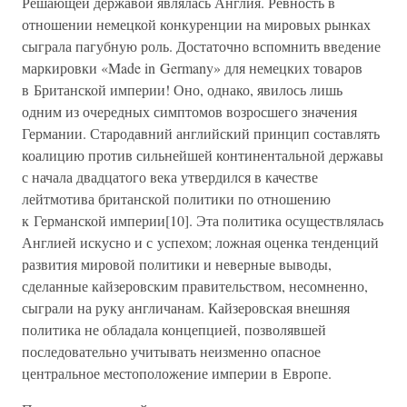
Решающей державой являлась Англия. Ревность в
отношении немецкой конкуренции на мировых рынках
сыграла пагубную роль. Достаточно вспомнить введение
маркировки «Made in Germany» для немецких товаров
в Британской империи! Оно, однако, явилось лишь
одним из очередных симптомов возросшего значения
Германии. Стародавний английский принцип составлять
коалицию против сильнейшей континентальной державы
с начала двадцатого века утвердился в качестве
лейтмотива британской политики по отношению
к Германской империи[10]. Эта политика осуществлялась
Англией искусно и с успехом; ложная оценка тенденций
развития мировой политики и неверные выводы,
сделанные кайзеровским правительством, несомненно,
сыграли на руку англичанам. Кайзеровская внешняя
политика не обладала концепцией, позволявшей
последовательно учитывать неизменно опасное
центральное местоположение империи в Европе.