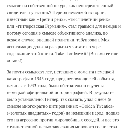
смысле на собственной шкуре, как непосредственный
свидетель и участник? Период немецкой истории,
известный как «Третий рейх», «тысячелетний рейх»
или «гитлеровская Германия», стал травмой для немцев и
потому сегодня в смысле объективного анализа, во
всяком случае, внешней политики, табуирован. Моя
легитимация должна раскрыться читателю через
содержание этой книги. Take it or leave it! (Возьми ее или
оставь!)
За почти семьдесят лет, истекших с момента немецкой
катастрофы в 1945 году, предшествующие ей события,
начиная с 1933 года, были обстоятельно изучены
немецкой официальной историографией. В результате
было установлено: Гитлер, так сказать, упал с неба (в
смысле многократно цитированных «Golden Twenties»
(«золотых двадцатых» годов) на немецкий народ, подняв
его на агрессию против миролюбивых соседей, и все это
с единственной целью завоевания мирового господства.