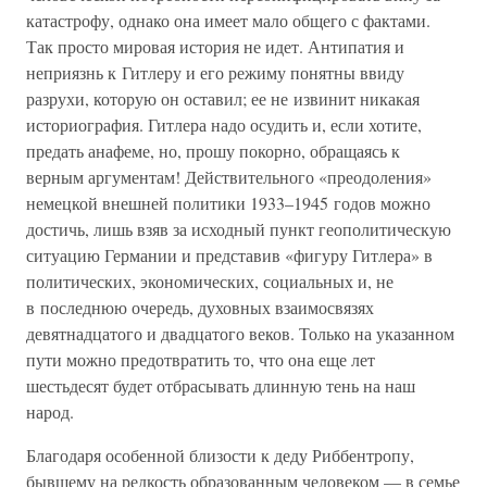
катастрофу, однако она имеет мало общего с фактами.
Так просто мировая история не идет. Антипатия и
неприязнь к Гитлеру и его режиму понятны ввиду
разрухи, которую он оставил; ее не извинит никакая
историография. Гитлера надо осудить и, если хотите,
предать анафеме, но, прошу покорно, обращаясь к
верным аргументам! Действительного «преодоления»
немецкой внешней политики 1933–1945 годов можно
достичь, лишь взяв за исходный пункт геополитическую
ситуацию Германии и представив «фигуру Гитлера» в
политических, экономических, социальных и, не
в последнюю очередь, духовных взаимосвязях
девятнадцатого и двадцатого веков. Только на указанном
пути можно предотвратить то, что она еще лет
шестьдесят будет отбрасывать длинную тень на наш
народ.
Благодаря особенной близости к деду Риббентропу,
бывшему на редкость образованным человеком — в семье