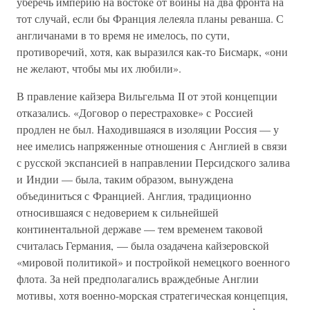
уберечь империю на востоке от войны на два фронта на
тот случай, если бы Франция лелеяла планы реванша. С
англичанами в то время не имелось, по сути,
противоречий, хотя, как выразился как-то Бисмарк, «они
не желают, чтобы мы их любили».
В правление кайзера Вильгельма II от этой концепции
отказались. «Договор о перестраховке» с Россией
продлен не был. Находившаяся в изоляции Россия — у
нее имелись напряженные отношения с Англией в связи
с русской экспансией в направлении Персидского залива
и Индии — была, таким образом, вынуждена
объединиться с Францией. Англия, традиционно
относившаяся с недоверием к сильнейшей
континентальной державе — тем временем таковой
считалась Германия, — была озадачена кайзеровской
«мировой политикой» и постройкой немецкого военного
флота. За ней предполагались враждебные Англии
мотивы, хотя военно-морская стратегическая концепция,