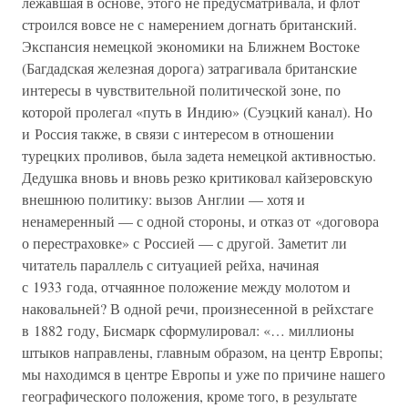
лежавшая в основе, этого не предусматривала, и флот
строился вовсе не с намерением догнать британский.
Экспансия немецкой экономики на Ближнем Востоке
(Багдадская железная дорога) затрагивала британские
интересы в чувствительной политической зоне, по
которой пролегал «путь в Индию» (Суэцкий канал). Но
и Россия также, в связи с интересом в отношении
турецких проливов, была задета немецкой активностью.
Дедушка вновь и вновь резко критиковал кайзеровскую
внешнюю политику: вызов Англии — хотя и
ненамеренный — с одной стороны, и отказ от «договора
о перестраховке» с Россией — с другой. Заметит ли
читатель параллель с ситуацией рейха, начиная
с 1933 года, отчаянное положение между молотом и
наковальней? В одной речи, произнесенной в рейхстаге
в 1882 году, Бисмарк сформулировал: «… миллионы
штыков направлены, главным образом, на центр Европы;
мы находимся в центре Европы и уже по причине нашего
географического положения, кроме того, в результате