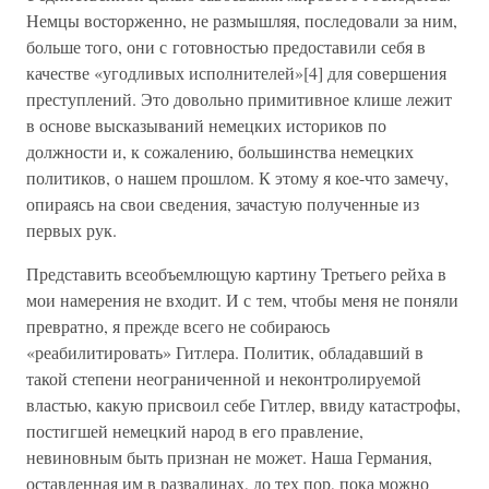
Немцы восторженно, не размышляя, последовали за ним,
больше того, они с готовностью предоставили себя в
качестве «угодливых исполнителей»[4] для совершения
преступлений. Это довольно примитивное клише лежит
в основе высказываний немецких историков по
должности и, к сожалению, большинства немецких
политиков, о нашем прошлом. К этому я кое-что замечу,
опираясь на свои сведения, зачастую полученные из
первых рук.
Представить всеобъемлющую картину Третьего рейха в
мои намерения не входит. И с тем, чтобы меня не поняли
превратно, я прежде всего не собираюсь
«реабилитировать» Гитлера. Политик, обладавший в
такой степени неограниченной и неконтролируемой
властью, какую присвоил себе Гитлер, ввиду катастрофы,
постигшей немецкий народ в его правление,
невиновным быть признан не может. Наша Германия,
оставленная им в развалинах, до тех пор, пока можно