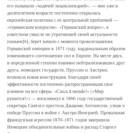
его называли «ходячей энциклопедией», — мне уже в
десятилетнем возрасте постепенно открылась
европейская политика с ее центральной проблемой —
«германским вопросом». «Германский вопрос», в
известном смысле не утративший своей актуальности
поныне[6], берет начало с момента провозглашения
Германской империи в 1871 году, кардинальным образом
изменившего соотношение сил в Европе. На месте двух,
в определенной степени взаимно нейтрализовавших друг
друга, немецких государств, Пруссии и Австрии,
возникла новая конструкция, благодаря своей
эффективности постепенно распространившая свое
влияние на все сферы. «Casca il mondo!» («Мир
рушится!») — воскликнул в 1866 году государственный
секретарь Святого престола Джакомо Антонелли, узнав о
победе Пруссии в войне с Австро-Венгрией. Провальная
французская агрессия 1870–1871 годов завершила
Немецкие объединительные войны и распад Старого