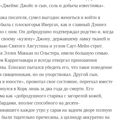
«Джеймс Джойс и сын, соль и добыча известняка».
а писателя, сумел выгодно жениться и войти в
была с плоскогорья Ивергах, как и славный Дэниел
тво с ним. Он добродушно подтверждал родство и, когда
т своему «кузену» Джону, державшему лавку тканей и
ью Святого Августина и углом Саут-Мейн-стрит.
я Эллен Маккан из Ольстера, имели большую семью.
ем Карригнавара и всегда отвергал приношения
ва. Епископ пытался убедить его, что такое поведение
 священникам, но он упорствовал. Другой сын,
 в юности», промотал свое состояние, переехал вместе
нулся в Корк лишь за два года до смерти. Его
а как «добродушного старика с загорелой кожей,
ардами, вполне способного на десяти-
вавшего каждое утро у сарая на заднем дворе полную
о были тщательно причесаны, а цилиндр аккуратно на