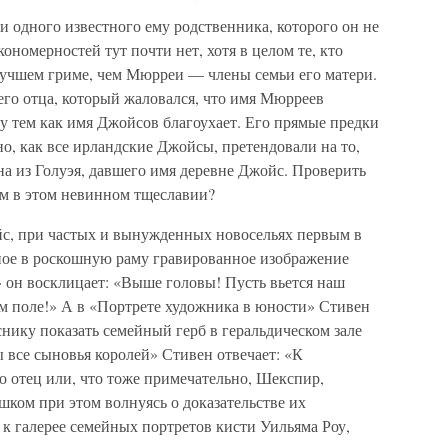
и одного известного ему родственника, которого он не
ономерностей тут почти нет, хотя в целом те, кто
учшем гриме, чем Мюрреи — члены семьи его матери.
его отца, который жаловался, что имя Мюрреев
у тем как имя Джойсов благоухает. Его прямые предки
но, как все ирландские Джойсы, претендовали на то,
на из Голуэя, давшего имя деревне Джойс. Проверить
им в этом невинном тщеславии?
с, при частых и вынужденных новосельях первым в
ное в роскошную раму гравированное изображение
 он восклицает: «Выше головы! Пусть вьется наш
ом поле!» А в «Портрете художника в юности» Стивен
нику показать семейный герб в геральдическом зале
 все сыновья королей» Стивен отвечает: «К
о отец или, что тоже примечательно, Шекспир,
ком при этом волнуясь о доказательстве их
 к галерее семейных портретов кисти Уильяма Роу,