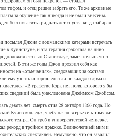
Но здоровьем он был некрепок — страдал
лел тифом, и отец решил забрать его. Те же архивные
платы за обучение так никогда и не были внесены.
н был погасить тридцать лет спустя, когда забирал
тец посылал Джона с лоцманскими катерами встречать
е в Куинстауне, и эта терапия сработала на диво
 предположил его сын Станислаус, замечательным по
ностей. В эти же годы Джон проявил себя как
нности на «отмечаниях», следовавших за охотами.
ли ему узнать историю едва ли не каждого дома и
 хвастался: «В графстве Корк нет поля, которого я бы
еских сведений была унаследована Джеймсом Джойсом.
ть девять лет, смерть отца 28 октября 1866 года. Но
кий Куинз-колледж, учебу начал всерьез и к тому же
ского театра. Он греб в университетской четверке,
ржал рекорд в тройном прыжке. Великолепный мим и
юбительских спектаклей. Немудрено, что он завалил