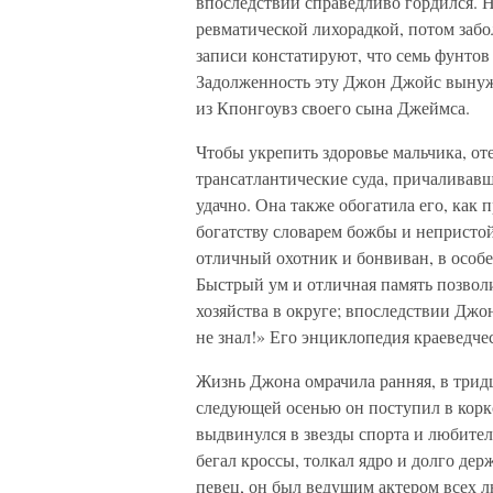
впоследствии справедливо гордился. 
ревматической лихорадкой, потом забо
записи констатируют, что семь фунтов 
Задолженность эту Джон Джойс вынужде
из Кпонгоувз своего сына Джеймса.
Чтобы укрепить здоровье мальчика, о
трансатлантические суда, причаливавши
удачно. Она также обогатила его, как
богатству словарем божбы и непристой
отличный охотник и бонвиван, в особе
Быстрый ум и отличная память позволи
хозяйства в округе; впоследствии Джон
не знал!» Его энциклопедия краеведч
Жизнь Джона омрачила ранняя, в тридца
следующей осенью он поступил в коркс
выдвинулся в звезды спорта и любитель
бегал кроссы, толкал ядро и долго де
певец, он был ведущим актером всех л