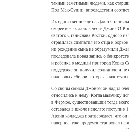
такими заметными людьми, как старш
Пол Мак-Суини, впоследствии соответ
Их единственное дитя, Джон Станислау
скорее всего, дано в честь Джона О’Ко
святого Станислава Костки, одного из
отразилась симпатия его отца к борьб
ни рождение сына не образумили Джей
последовала новая запись о банкротств
и ребенка в модный пригород Корка Са
поддержке он получил солидную и не
налоговых сборов, которая значится в 
Со своим сыном Джоном он ладил очень
относились к нему. Когда мальчику ис
в Фермое, существовавший тогда всег
оставался в школе недолго: поступив 1
Архив колледжа подтверждает, что он 
наверное, уже продемонстрировал пер