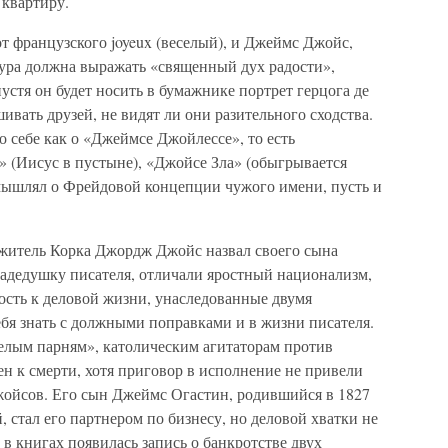
 квартиру.
т французского joyeux (веселый), и Джеймс Джойс,
тура должна выражать «священный дух радости»,
устя он будет носить в бумажнике портрет герцога де
ивать друзей, не видят ли они разительного сходства.
о себе как о «Джеймсе Джойлессе», то есть
» (Иисус в пустыне), «Джойсе Зла» (обыгрывается
размышлял о Фрейдовой концепции чужого имени, пусть и
 житель Корка Джордж Джойс назвал своего сына
адедушку писателя, отличали яростный национализм,
ость к деловой жизни, унаследованные двумя
я знать с должными поправками и в жизни писателя.
лым парням», католическим агитаторам против
н к смерти, хотя приговор в исполнение не привели
ойсов. Его сын Джеймс Огастин, родившийся в 1827
, стал его партнером по бизнесу, но деловой хватки не
у в книгах появилась запись о банкротстве двух