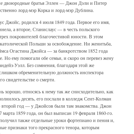
ие двоюродные братья Эллен — Джон Дэли и Питер
ственно лорд-мэр Корка и лорд-мэр Дублина.
с Джойс, родился 4 июля 1849 года. Первое его имя,
ннела, а второе, Станислаус — в честь польского
 трех покровителей благочестивой юности. В этом
е католической Польши за освобождение. Ни женитьба,
мса Огастина Джойса — за банкротством 1852 года
е. Но ему помогали обе семьи, и скоро он перевез жену
ндейз-Уэлл. Без сомнения, благодаря этой же
 слишком обременительную должность инспектора
его свидетельстве о смерти.
 хорошо, относясь к нему так же снисходительно, как
полнилось десять, его послали в колледж Сент-Колман
о второй год — у Джойсов были там знакомства. Джон
7 марта 1859 года, он был выписан 19 февраля 1860-го.
получил также отдельные уроки фортепиано и пения и,
вые признаки того прекрасного тенора, которым