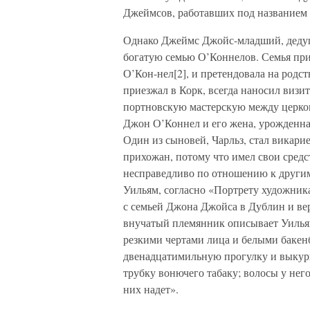
Джеймсов, работавших под названием 
Однако Джеймс Джойс-младший, дедушк
богатую семью О’Коннелов. Семья при
О’Кон-нел[2], и претендовала на родс
приезжал в Корк, всегда наносил визи
портновскую мастерскую между церков
Джон О’Коннел и его жена, урожденна
Один из сыновей, Чарльз, стал викари
прихожан, потому что имел свои средст
несправедливо по отношению к другим
Уильям, согласно «Портрету художника
с семьей Джона Джойса в Дублин и вер
внучатый племянник описывает Уильям
резкими чертами лица и белыми бакенб
двенадцатимильную прогулку и выкури
трубку вонючего табаку; волосы у нег
них надет».