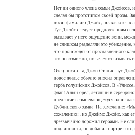
Нет ни одного члена семьи Джойсов, н
сделал бы прототипом своей прозы. Зак
носят фамилию Джойс, появляются в л
Тут Джойс следует предпочтениям сво
вызывает у него ощущение вони, межд
не слишком разделяли это убеждение, 
что происходят от прославленного кла
это невозможно, но зачем отказывать 
Отец писателя, Джон Станислаус Джой
новое жилье обычно вносил оправлен
герба голуэйских Джойсов. В «Улиссе»
флаг! Алый орел, летящий в серебрян
предлагает сомневающемуся однокласс
Дублинского замка. На замечание: «Мы
сожалению», но Джеймс Джойс, как ег
чрезвычайно дорожил гербами. Не слиш
подлинности, он добавил портрет отца