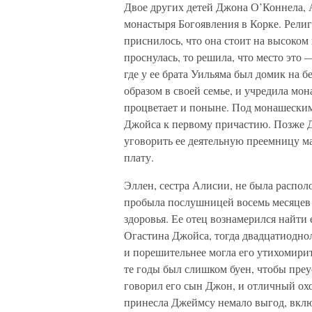
Двое других детей Джона О’Коннела, 
монастыря Богоявления в Корке. Рели
приснилось, что она стоит на высоком х
проснулась, то решила, что место это
где у ее брата Уильяма был домик на б
образом в своей семье, и учредила мо
процветает и поныне. Под монашески
Джойса к первому причастию. Позже Д
уговорить ее деятельную преемницу ма
плату.
Эллен, сестра Алисии, не была распо
пробыла послушницей восемь месяцев 
здоровья. Ее отец вознамерился найти
Огастина Джойса, тогда двадцатиоднол
и порешительнее могла его утихомирит
те годы был слишком буен, чтобы пре
говорил его сын Джон, и отличный охо
принесла Джеймсу немало выгод, вклю