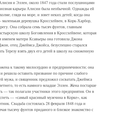
Алисия и Эллен, около 1847 года стали послушницами
гиозная карьера Алисии была необычной. Однажды ей
олме, глядя на море, и зовет неких детей; когда она
 — маленькая деревушка Кроссхейвен, в Корк-Харбор,
ерегу. Она собрала семь тысяч фунтов, главным
настырскую школу Богоявления в Кроссхейвене, которая
м именем матери Ксавьеры она готовила Джона
жон, отец Джеймса Джойса, безуспешно старался
ть Терезу взять двух его детей в школу на сниженную
ложена к такому милосердию и предприимчивости; она
и решила оставить призвание по причине слабого
 ей мужа, и священник предложил сосватать Джеймса
етнего, то есть намного младше Эллен. Жена постарше
ь — так полагали участники этого предприятия. Он в
успеть — «самый красивый мужчина в Корке», как
тник. Свадьба состоялась 28 февраля 1848 года и
чая тысячу фунтов приданого и близкое знакомство с