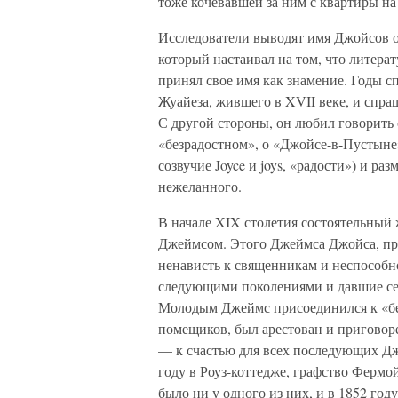
тоже кочевавшей за ним с квартиры на
Исследователи выводят имя Джойсов о
который настаивал на том, что литера
принял свое имя как знамение. Годы сп
Жуайеза, жившего в XVII веке, и спраш
С другой стороны, он любил говорить 
«безрадостном», о «Джойсе-в-Пустыне
созвучие Joyce и joys, «радости») и 
нежеланного.
В начале XIX столетия состоятельный
Джеймсом. Этого Джеймса Джойса, пр
ненависть к священникам и неспособн
следующими поколениями и давшие себ
Молодым Джеймс присоединился к «бе
помещиков, был арестован и приговоре
— к счастью для всех последующих Дж
году в Роуз-коттедже, графство Фермой
было ни у одного из них, и в 1852 год