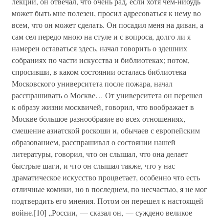
лекции, он отвечал, что очень рад, если хотя чем-нибудь
может быть мне полезен, просил адресоваться к нему во
всем, что он может сделать. Он посадил меня на диван, а
сам сел передо мною на стуле и с вопроса, долго ли я
намерен оставаться здесь, начал говорить о здешних
собраниях по части искусства и библиотеках; потом,
спросивши, в каком состоянии осталась библиотека
Московского университета после пожара, начал
расспрашивать о Москве… От университета он перешел
к образу жизни москвичей, говорил, что воображает в
Москве большое разнообразие во всех отношениях,
смешение азиатской роскоши и, обычаев с европейским
образованием, расспрашивал о состоянии нашей
литературы, говорил, что он слышал, что она делает
быстрые шаги, и что он слышал также, что у нас
драматическое искусство процветает, особенно что есть
отличные комики, но в последнем, по несчастью, я не мог
подтвердить его мнения. Потом он перешел к настоящей
войне.[10] „России, — сказал он, — суждено великое