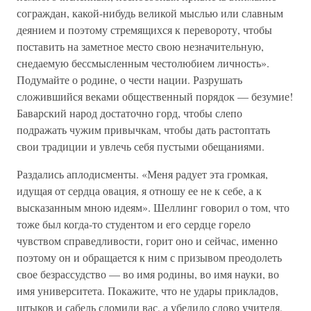
сограждан, какой-нибудь великой мыслью или славным
деянием и поэтому стремящихся к перевороту, чтобы
поставить на заметное место свою незначительную,
снедаемую бессмысленным честолюбием личность».
Подумайте о родине, о чести нации. Разрушать
сложившийся веками общественный порядок — безумие!
Баварский народ достаточно горд, чтобы слепо
подражать чужим привычкам, чтобы дать растоптать
свои традиции и увлечь себя пустыми обещаниями.
Раздались аплодисменты. «Меня радует эта громкая,
идущая от сердца овация, я отношу ее не к себе, а к
высказанным мною идеям». Шеллинг говорил о том, что
тоже был когда-то студентом и его сердце горело
чувством справедливости, горит оно и сейчас, именно
поэтому он и обращается к ним с призывом преодолеть
свое безрассудство — во имя родины, во имя науки, во
имя университета. Покажите, что не удары прикладов,
штыков и сабель сломили вас, а убедило слово учителя,