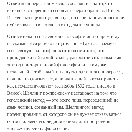
Ответил он через три месяца, сославшись на то, что
юношеская переписка его лежит неразобранная. Письма
Гегеля в кон-це концов вернул, но свои: к нему просил не
публиковать, а в гегелевских сделать купюры.
Относительно гегелевской философии он по-прежнему
высказывается резко отрицательно. «Так называемую
гегелевскую философию в отношении того, что
принадлежит ей самой, я могу рассматривать только как
эпизод в истории повой философии, и к тому же
печальный. Чтобы выйти на путь подлинного прогресса,
надо не продолжать ее, а порвать с ней, рассматривать
как несуществующую» (сентябрь 1832 года, письмо к
Вайсе). Шеллинг по-прежнему настаивает на том, что
гегелевский метод — это всего лишь переведенный на
язык логики, созданный им, Шеллингом, метод
потенцирования, от которого он не думает отказываться,
считая, однако, его недостаточным для построения
«положительной» философии.