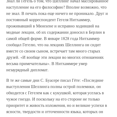
Знал ли Гегель о том, что Шеллинг начал массированное
наступление на его философию? Вполне возможно, что
не знал. В печать пока еще ничего не проникало. Друг и
постоянный корреспондент Гегеля Нитхаммер,
проживавший в Мюнхене и исправно ходивший на
модные лекции, об их содержании доносил в Берлин в
самой общей форме. В январе 1828 года Нитхаммер
сообщал Гегелю, что на лекциях Шеллинга он сидит
вместе со своим сыном, встречает там много старых
друзей. «И вообще эти лекции во многих отношениях
весьма примечательны». В Нитхаммере умер
незаурядный дипломат.
В те же самые дни С. Буасере писал Гёте: «Последние
выступления Шеллинга полны острой полемики, он
обходится с Гегелем как с кукушкой, которая уселась в
чужое гнездо. И поскольку на его стороне не только
приоритет и живость изложения, но и великие успехи в
ясности, твердости и отточенности языка, которых он