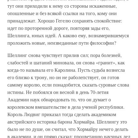
тут они приходили к нему со стороны искаженные,
опошленные и без всякой ссылки на того, кому они
принадлежат. Хорошо Гегелю сохранять спокойствие:
идет по проторенной дороге, повторяя зады его,
Шеллинга, юных идей. А каково ему, вознамерившемуся
проложить новые, неизведанные пути философии?
Шеллинг снова чувствует прилив сил; пора болезней,
слабостей и шатаний миновала, он снова «гранит», как
когда-то называла его Каролина. Пусть судьба вознесла
его близко к трону, но он не раболепствует, он готов
самому королю, если понадобится, сказать суровые слова
истины. Не побоялся он весной в день 70-летия
Академии наук обнародовать то, что он думает о
королевском вмешательстве в дела ученой республики.
Король Людвиг приказал тогда сделать академиком
австрийского историка барона Хормайра. Шеллингу это
было не по душе, он считал, что Хормайру нечего делать
в академии, и он прямо сказал: процветанию научных дел