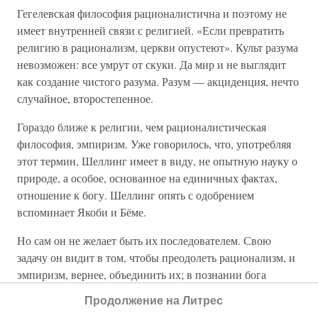
Гегелевская философия рационалистична и поэтому не
имеет внутренней связи с религией. «Если превратить
религию в рационализм, церкви опустеют». Культ разума
невозможен: все умрут от скуки. Да мир и не выглядит
как создание чистого разума. Разум — акциденция, нечто
случайное, второстепенное.
Гораздо ближе к религии, чем рационалистическая
философия, эмпиризм. Уже говорилось, что, употребляя
этот термин, Шеллинг имеет в виду, не опытную науку о
природе, а особое, основанное на единичных фактах,
отношение к богу. Шеллинг опять с одобрением
вспоминает Якоби и Бёме.
Но сам он не желает быть их последователем. Свою
задачу он видит в том, чтобы преодолеть рационализм, и
эмпиризм, вернее, объединить их; в познании бога
исходить из единства всеобщего и особенного.
Продолжение на Литрес