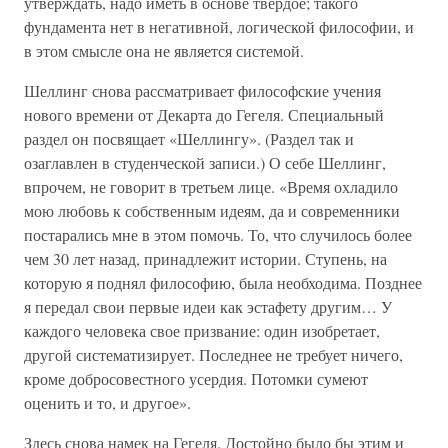
утверждать, надо иметь в основе твердое; такого
фундамента нет в негативной, логической философии, и
в этом смысле она не является системой.
Шеллинг снова рассматривает философские учения
нового времени от Декарта до Гегеля. Специальный
раздел он посвящает «Шеллингу». (Раздел так и
озаглавлен в студенческой записи.) О себе Шеллинг,
впрочем, не говорит в третьем лице. «Время охладило
мою любовь к собственным идеям, да и современники
постарались мне в этом помочь. То, что случилось более
чем 30 лет назад, принадлежит истории. Ступень, на
которую я поднял философию, была необходима. Позднее
я передал свои первые идеи как эстафету другим… У
каждого человека свое призвание: один изобретает,
другой систематизирует. Последнее не требует ничего,
кроме добросовестного усердия. Потомки сумеют
оценить и то, и другое».
Здесь снова намек на Гегеля. Достойно было бы этим и