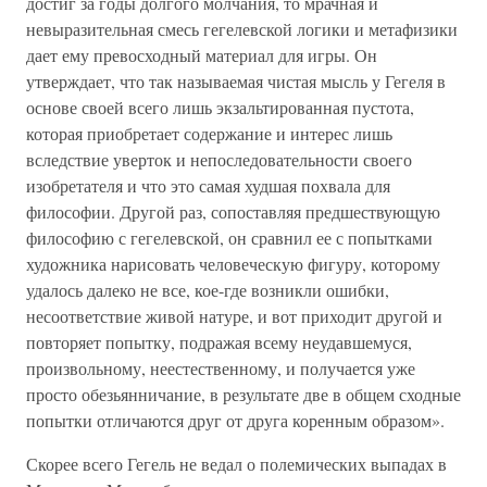
достиг за годы долгого молчания, то мрачная и
невыразительная смесь гегелевской логики и метафизики
дает ему превосходный материал для игры. Он
утверждает, что так называемая чистая мысль у Гегеля в
основе своей всего лишь экзальтированная пустота,
которая приобретает содержание и интерес лишь
вследствие уверток и непоследовательности своего
изобретателя и что это самая худшая похвала для
философии. Другой раз, сопоставляя предшествующую
философию с гегелевской, он сравнил ее с попытками
художника нарисовать человеческую фигуру, которому
удалось далеко не все, кое-где возникли ошибки,
несоответствие живой натуре, и вот приходит другой и
повторяет попытку, подражая всему неудавшемуся,
произвольному, неестественному, и получается уже
просто обезьянничание, в результате две в общем сходные
попытки отличаются друг от друга коренным образом».
Скорее всего Гегель не ведал о полемических выпадах в