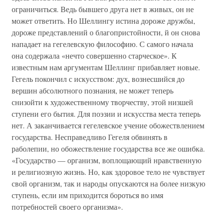
ограничиться. Ведь бывшего друга нет в живых, он не
может ответить. Но Шеллингу истина дороже дружбы,
дороже представлений о благопристойности, й он снова
нападает на гегелевскую философию. С самого начала
она содержала «нечто совершенно старческое». К
известным нам аргументам Шеллинг прибавляет новые.
Гегель покончил с искусством: дух, вознесшийся до
вершин абсолютного познания, не может теперь
снизойти к художественному творчеству, этой низшей
ступени его бытия. Для поэзии и искусства места теперь
нет. А заканчивается гегелевское учение обожествлением
государства. Несправедливо Гегеля обвинять в
раболепии, но обожествление государства все же ошибка.
«Государство — организм, воплощающий нравственную
и религиозную жизнь. Но, как здоровое тело не чувствует
свой организм, так и народы опускаются на более низкую
ступень, если им приходится бороться во имя
потребностей своего организма».