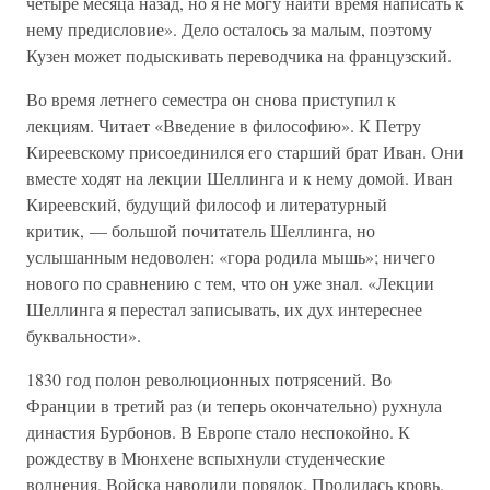
четыре месяца назад, но я не могу найти время написать к
нему предисловие». Дело осталось за малым, поэтому
Кузен может подыскивать переводчика на французский.
Во время летнего семестра он снова приступил к
лекциям. Читает «Введение в философию». К Петру
Киреевскому присоединился его старший брат Иван. Они
вместе ходят на лекции Шеллинга и к нему домой. Иван
Киреевский, будущий философ и литературный
критик, — большой почитатель Шеллинга, но
услышанным недоволен: «гора родила мышь»; ничего
нового по сравнению с тем, что он уже знал. «Лекции
Шеллинга я перестал записывать, их дух интереснее
буквальности».
1830 год полон революционных потрясений. Во
Франции в третий раз (и теперь окончательно) рухнула
династия Бурбонов. В Европе стало неспокойно. К
рождеству в Мюнхене вспыхнули студенческие
волнения. Войска наводили порядок. Пролилась кровь.