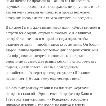
нами ничего не произошло. Так как мы не касались
научных вопросов, чего я постараюсь не допустить, и так
как он очень ловкий человек, то я провел несколько
вечерних часов вместе с ним за интересной беседой».
В письме Гегеля жене иные интонации: «Вчера вечером я
встретился с одним старым знакомым, с Шеллингом,
который так же, как и я, прибыл сюда один, чтобы — в
отличие от меня — пройти здесь курс лечения. Он бодр и
здоров, ванны принимает только для профилактики. Мы
оба обрадовались встрече и сошлись как старые
сердечные друзья». Две разные реакции на встречу, две
судьбы, Два человека. Гегель в благодушном
спокойствии. (А через два года он умрет.) Шеллинг
нервничает. [(Но жить ему еще четверть века.)
По-разному реагируют они и на плагиат, жертвами
которого стали оба. Эрлангенский профессор Капп в
1826 году выпустил книгу «Конкретно-всеобщее в
мировой истории», где довольно близко к тексту