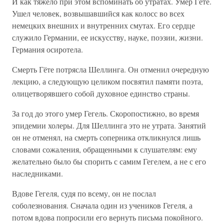
И как тяжело при этом вспоминать об утратах. Умер Гёте.
Ушел человек, возвышавшийся как колосс во всех
немецких внешних и внутренних смутах. Его сердце
служило Германии, ее искусству, науке, поэзии, жизни.
Германия осиротела.
Смерть Гёте потрясла Шеллинга. Он отменил очередную
лекцию, а следующую целиком посвятил памяти поэта,
олицетворявшего собой духовное единство страны.
За год до этого умер Гегель. Скоропостижно, во время
эпидемии холеры. Для Шеллинга это не утрата. Занятий
он не отменял, на смерть соперника откликнулся лишь
словами сожаления, обращенными к слушателям: ему
желательно было бы спорить с самим Гегелем, а не с его
наследниками.
Вдове Гегеля, судя по всему, он не послал
соболезнования. Сначала один из учеников Гегеля, а
потом вдова попросили его вернуть письма покойного.