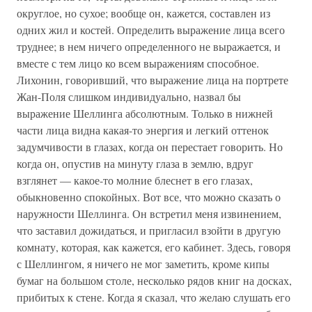
округлое, но сухое; вообще он, кажется, составлен из
одних жил и костей. Определить выражение лица всего
труднее; в нем ничего определенного не выражается, и
вместе с тем лицо ко всем выражениям способное.
Лихонин, говоривший, что выражение лица на портрете
Жан-Поля слишком индивидуально, назвал бы
выражение Шеллинга абсолютным. Только в нижней
части лица видна какая-то энергия и легкий оттенок
задумчивости в глазах, когда он перестает говорить. Но
когда он, опустив на минуту глаза в землю, вдруг
взглянет — какое-то молние блеснет в его глазах,
обыкновенно спокойных. Вот все, что можно сказать о
наружности Шеллинга. Он встретил меня извинением,
что заставил дожидаться, и пригласил взойти в другую
комнату, которая, как кажется, его кабинет. Здесь, говоря
с Шеллингом, я ничего не мог заметить, кроме кипы
бумаг на большом столе, несколько рядов книг на досках,
прибитых к стене. Когда я сказал, что желаю слушать его