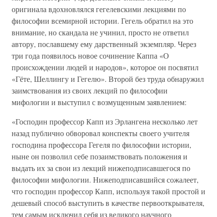
оригинала вдохновлялся гегелевскими лекциями по
философии всемирной истории. Гегель обратил на это
внимание, но скандала не учинил, просто не ответил
автору, пославшему ему дарственный экземпляр. Через
три года появилось новое сочинение Каппа «О
происхождении людей и народов», которое он посвятил
«Гёте, Шеллингу и Гегелю». Второй без труда обнаружил
заимствования из своих лекций по философии
мифологии и выступил с возмущенным заявлением:
«Господин профессор Капп из Эрлангена несколько лет
назад публично обворовал конспекты своего учителя
господина профессора Гегеля по философии истории,
ныне он позволил себе позаимствовать положения и
выдать их за свои из лекций нижеподписавшегося по
философии мифологии. Нижеподписавшийся сожалеет,
что господин профессор Капп, используя такой простой и
дешевый способ выступить в качестве первооткрывателя,
тем самым исключил себя из великого научного