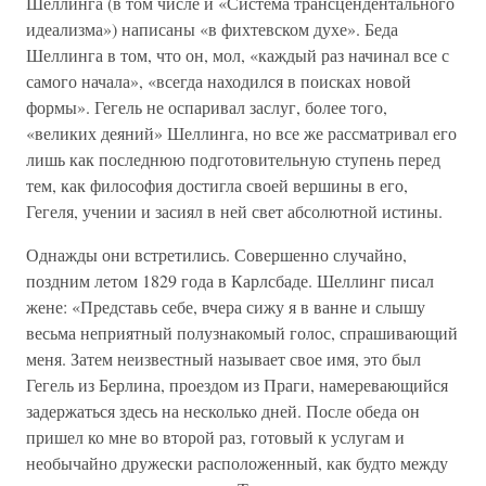
Шеллинга (в том числе и «Система трансцендентального
идеализма») написаны «в фихтевском духе». Беда
Шеллинга в том, что он, мол, «каждый раз начинал все с
самого начала», «всегда находился в поисках новой
формы». Гегель не оспаривал заслуг, более того,
«великих деяний» Шеллинга, но все же рассматривал его
лишь как последнюю подготовительную ступень перед
тем, как философия достигла своей вершины в его,
Гегеля, учении и засиял в ней свет абсолютной истины.
Однажды они встретились. Совершенно случайно,
поздним летом 1829 года в Карлсбаде. Шеллинг писал
жене: «Представь себе, вчера сижу я в ванне и слышу
весьма неприятный полузнакомый голос, спрашивающий
меня. Затем неизвестный называет свое имя, это был
Гегель из Берлина, проездом из Праги, намеревающийся
задержаться здесь на несколько дней. После обеда он
пришел ко мне во второй раз, готовый к услугам и
необычайно дружески расположенный, как будто между