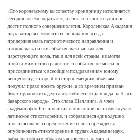
«Его королевскому высочеству кронпринцу исполняется
сегодня восемнадцать лет, и согласно конституции он
достиг полного совершеннолетия. Королевская Академия
наук, которая с момента ее основания всегда
придерживалась патриотического направления и
откликалась на все события, важные как для
царствующего дома, так и для всей страны, не могла
пройти мимо этого радостного события, не могла не
присоединиться к всеобщим поздравлениям юному
венценосцу, который по старонемецким обычаям
получил право носить оружие, а со временем призван
будет продолжить дело августейшего отца и деда на благо
баварского народа». Это слова Шеллинга. А член
академии фон Рот прочитал написанное по этому случаю
латинское стихотворение, и собравшиеся единодушно
проголосовали за предложение своего президента
опубликовать стихотворение в трудах Академии наук,
дабы достойным образом увековечить память о