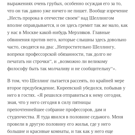
выражениях очень грубых, особенно осуждая его за то,
что он так давно уже ничего не пишет. Вообще изречение
„Несть пророка в отечестве своем“ над Шеллингом
вполне оправдывается, и он здесь гремит так же мало, как
у нас в Москве какой-нибудь Мерзляков. Главные
обвинения против него, которые слышны здесь довольно
часто, сводятся на два: „Непростительно Шеллингу,
вопреки профессорской обязанности, так долго не
печатать ни строчки“, и „возможно ли великому
философу быть так молчаливу и не сообщительну“».
В том, что Шеллинг пытается рассеять, по крайней мере
второе предубеждение, Киреевский убедился, побывав у
него в гостях. «Я решился отправиться к нему сегодня,
зная, что у него сегодня в силу пятницы
препочтеннейшее собрание профессоров, дам и
студенчества. Я туда явился в половине седьмого. Меня
провели в другую половину его жилья, где у него
большие и красивые комнаты, и так как у него еще