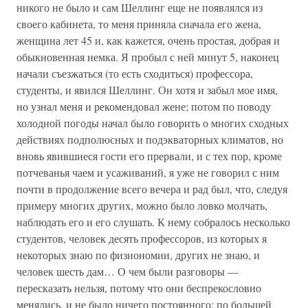
никого не было и сам Шеллинг еще не появлялся из
своего кабинета, то меня приняла сначала его жена,
женщина лет 45 и, как кажется, очень простая, добрая и
обыкновенная немка. Я пробыл с ней минут 5, наконец
начали съезжаться (то есть сходиться) профессора,
студенты, и явился Шеллинг. Он хотя и забыл мое имя,
но узнал меня и рекомендовал жене; потом по поводу
холодной погоды начал было говорить о многих сходных
действиях подполюсных и подэкваторных климатов, но
вновь явившиеся гости его прервали, и с тех пор, кроме
потчеванья чаем и усаживаний, я уже не говорил с ним
почти в продолжение всего вечера и рад был, что, следуя
примеру многих других, можно было ловко молчать,
наблюдать его и его слушать. К нему собралось несколько
студентов, человек десять профессоров, из которых я
некоторых знаю по физиономии, других не знаю, и
человек шесть дам… О чем были разговоры —
пересказать нельзя, потому что они беспрекословно
менялись, и не было ничего постоянного; по большей