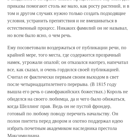
приказы помогают столь же мало, как росту растений, и в
том и другом случаях нужно только создать подходящие
условия, устранить препятствия и не вмешиваться в
естественный процесс. Никаких фамилий он не называл,
но всем было ясно, о чем речь.
Ему посоветовали воздержаться от публикации речи, по
крайней мере, того места, где содержится прозрачный
намек, угрожали опалой; он отказался наотрез, напечатал
все, как сказал, и очень гордился своей публикацией.
Считал ее фактически первым своим выходом в свет
после четырнадцатилетнего перерыва. (В 1815 году
вышла его речь о самофракийских божествах.) Король не
обиделся на своего любимца, да и чего было обижаться,
когда Шеллинг прав. Ведь он не пустой фрондер,
готовый по любому поводу перечить начальству. Он
полон пиетета перед двором и охотно поддержал идею
избрать почетным академиком наследника престола
Максимилиана.