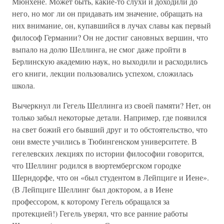
Мюнхене. Может быть, какие-то слухи и доходили до
него, но мог ли он придавать им значение, обращать на
них внимание, он, купавшийся в лучах славы как первый
философ Германии? Он не достиг сановных вершин, что
выпало на долю Шеллинга, не смог даже пройти в
Берлинскую академию наук, но выходили и расходились
его книги, лекции пользовались успехом, сложилась
школа.
Вычеркнул ли Гегель Шеллинга из своей памяти? Нет, он
только забыл некоторые детали. Например, где появился
на свет божий его бывший друг и то обстоятельство, что
они вместе учились в Тюбингенском университете. В
гегелевских лекциях по истории философии говорится,
что Шеллинг родился в вюртембергском городке
Шерндорфе, что он «был студентом в Лейпциге и Иене».
(В Лейпциге Шеллинг был доктором, а в Иене
профессором, к которому Гегель обращался за
протекцией!) Гегель уверял, что все ранние работы