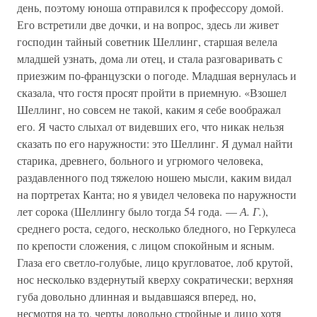
день, поэтому юноша отправился к профессору домой.
Его встретили две дочки, и на вопрос, здесь ли живет
господин тайный советник Шеллинг, старшая велела
младшей узнать, дома ли отец, и стала разговаривать с
приезжим по-французски о погоде. Младшая вернулась и
сказала, что гостя просят пройти в приемную. «Взошел
Шеллинг, но совсем не такой, каким я себе воображал
его. Я часто слыхал от видевших его, что никак нельзя
сказать по его наружности: это Шеллинг. Я думал найти
старика, древнего, больного и угрюмого человека,
раздавленного под тяжелою ношею мысли, каким видал
на портретах Канта; но я увидел человека по наружности
лет сорока (Шеллингу было тогда 54 года. —
А. Г.
),
среднего роста, седого, несколько бледного, но Геркулеса
по крепости сложения, с лицом спокойным и ясным.
Глаза его светло-голубые, лицо кругловатое, лоб крутой,
нос несколько вздернутый кверху сократически; верхняя
губа довольно длинная и выдавшаяся вперед, но,
несмотря на то, черты довольно стройные и лицо хотя