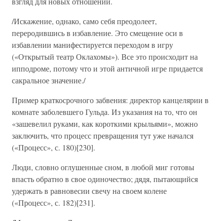
взгляд для новых отношений.
/Искажение, однако, само себя преодолеет,
переродившись в избавление. Это смещение оси в
избавлении манифестируется переходом в игру
(«Открытый театр Оклахомы»). Все это происходит на
ипподроме, потому что и этой античной игре придается
сакральное значение./
Пример краткосрочного забвения: директор канцелярии в
комнате заболевшего Гульда. Из указания на то, что он
«зашевелил руками, как короткими крыльями», можно
заключить, что процесс превращения тут уже начался
(«Процесс», с. 180)[230].
Люди, словно оглушенные сном, в любой миг готовы
впасть обратно в свое одиночество; дядя, пытающийся
удержать в равновесии свечу на своем колене
(«Процесс», с. 182)[231].