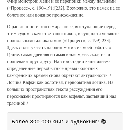
/Мир монстров: Лени и ее перепонки между пальцами
(«Процесс», с. 190–191)[232]. Возможно, это намек на ее
болотное или водяное происхождение.
О растленности этого мира: «все, выступающие перед
этим судом в качестве защитников, в сущности являются
подпольными адвокатами» («Процесс», с. 199)[233].
Здесь стоит указать на один мотив из моей работы о
Грине: самая древняя и самая юная мразь сходятся и
подпевают друг другу. На этой стадии капитализма
определенные первобытные нравы болотных
бахофенских времен снова обретают актуальность. /
Логика Кафки как болотная, первобытная логика. На
больших пространствах текста рассуждения его
персонажей простираются как асфальт, застывший над
трясиной./
Более 800 000 книг и аудиокниг! 📚