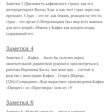
Заметки 3 /Двуликость кафковского страха: как его
интерпретирует Вилли Хаас и как этот страх через нас
проходит. Страх – это не, как боязнь, реакция на что-то,
страх – это орган.//«Непроницаем был мир всех важных
для него вещей»./Имена у Кафки как конденсаторы
содержаний его
Заметки 4
Заметки 4 …Кафке… было бы полезно перед
окончательной доработкой рукописи присмотреться к
работам Иеронима Босха, чьи монстры… состоят в
родстве с монстрами Кафки…Георга Шерера…
[226]«Созерцание»./Как вырастают произведения Кафки.
«Процесс» из «Приговора» (или из «У
Заметки 6
Заметки 6 «Новый адвокат» – текст к картине