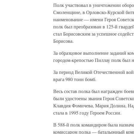
Полк участвовал в уничтожении обор
Смоленщине, в Орловско-Курской битв
наименование — имени Героя Советско
полк был преобразован в 125-й гвард
стал Борисовским за успешное содейс
Борисова.
За образцовое выполнение заданий ко
городом-крепостью Пиллау полк был н
За период Великой Отечественной вой
врага 980 тонн бомб.
Весь состав полка был награжден бое
были удостоены звания Героя Советск
Клавдия Фомичева, Мария Долина, Над
стала в 1995 году Героем России.
В 588-й полк командиром была назна
комиссаром полка — батальонный коми