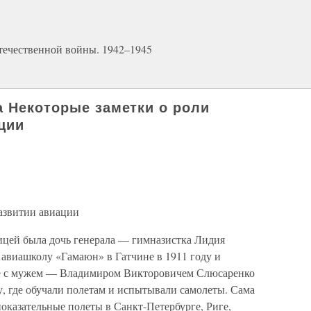
течественной войны. 1942–1945
а Некоторые заметки о роли
ции
азвитии авиации
чицей была дочь генерала — гимназистка Лидия
 авиашколу «Гамаюн» в Гатчине в 1911 году и
те с мужем — Владимиром Викторовичем Слюсаренко
, где обучали полетам и испытывали самолеты. Сама
оказательные полеты в Санкт-Петербурге, Риге,