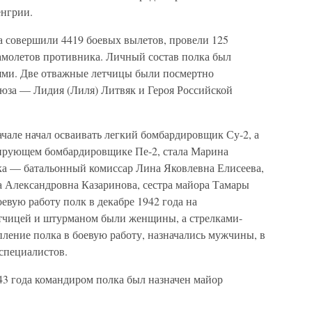
енгрии.
а совершили 4419 боевых вылетов, провели 125
амолетов противника. Личный состав полка был
ями. Две отважные летчицы были посмертно
оюза — Лидия (Лиля) Литвяк и Героя Российской
чале начал осваивать легкий бомбардировщик Су-2, а
кирующем бомбардировщике Пе-2, стала Марина
ка — батальонный комиссар Лина Яковлевна Елисеева,
 Александровна Казаринова, сестра майора Тамары
вую работу полк в декабре 1942 года на
етчицей и штурманом были женщины, а стрелками-
пление полка в боевую работу, назначались мужчины, в
специалистов.
43 года командиром полка был назначен майор