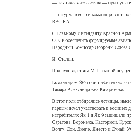
— технического состава — при пункте
— штурманского и командиров штабов
ВВС КА.
6. Главному Интенданту Красной Ар
СССР обеспечить формируемые авиапо
Народный Комиссар Обороны Союза 
И. Сталин.
Под руководством М. Расковой осущес
Командиром 586-го истребительного п
Тамара Александровна Казаринова.
В этот полк отбирались летчицы, име
первым начал участвовать в военных д
истребителях Як-1 и Як-9 защищали 
Саратова, Воронежа, Касторной, Курск
Волгу, Дон, Днепр, Днестр и Дунай. У