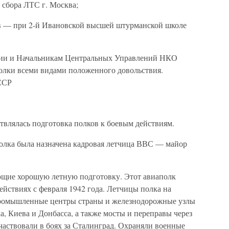
 сбора ЛТС г. Москва;
 — при 2-й Ивановской высшей штурманской школе
мии и Начальникам Центральных Управлений НКО
лки всеми видами положенного довольствия.
ССР
твлялась подготовка полков к боевым действиям.
олка была назначена кадровая летчица ВВС — майор
ющие хорошую летную подготовку. Этот авиаполк
ействиях с февраля 1942 года. Летчицы полка на
промышленные центры страны и железнодорожные узлы
а, Киева и Донбасса, а также мосты и переправы через
частвовали в боях за Сталинград. Охраняли военные