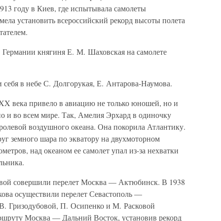
913 году в Киев, где испытывала самолеты
мела установить всероссийский рекорд высоты полета
тателем.
в Германии княгиня Е. М. Шаховская на самолете
 себя в небе С. Долгорукая, Е. Антарова-Наумова.
 XX века привело в авиацию не только юношей, но и
но и во всем мире. Так, Амелия Эрхард в одиночку
оролевой воздушного океана. Она покорила Атлантику.
руг земного шара по экватору на двухмоторном
метров, над океаном ее самолет упал из-за нехватки
льника.
ковой совершили перелет Москва — Актюбинск. В 1938
скова осуществили перелет Севастополь —
В. Гризодубовой, П. Осипенко и М. Расковой
ршруту Москва — Дальний Восток, установив рекорд