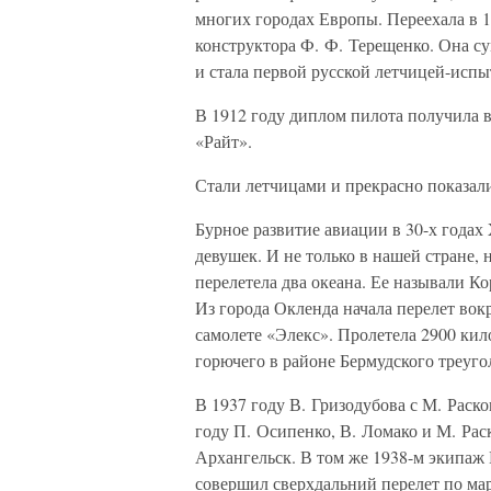
многих городах Европы. Переехала в 1
конструктора Ф. Ф. Терещенко. Она су
и стала первой русской летчицей-испы
В 1912 году диплом пилота получила 
«Райт».
Стали летчицами и прекрасно показали
Бурное развитие авиации в 30-х годах
девушек. И не только в нашей стране, 
перелетела два океана. Ее называли К
Из города Окленда начала перелет вок
самолете «Элекс». Пролетела 2900 кило
горючего в районе Бермудского треуго
В 1937 году В. Гризодубова с М. Рас
году П. Осипенко, В. Ломако и М. Ра
Архангельск. В том же 1938-м экипаж 
совершил сверхдальний перелет по ма