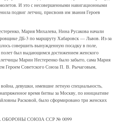
амолетов. И это с несовершенными навигационными
нила подвиг летчиц, присвоив им звания Героев
стеренко, Мария Михалева, Нина Русакова начали
ровщике ДБ-3 по маршруту Хабаровск — Львов. Из-за
лось совершить вынужденную посадку в поле,
от полет был выдающимся достижением женского
 летчицы Марии Нестеренко было забыто, сама Мария
жем Героем Советского Союза П. В. Рычаговым,
 война, девушки, имевшие летную специальность,
 напряженное время битвы за Москву, по инициативе
йловны Расковой, было сформировано три женских
 ОБОРОНЫ СОЮЗА ССР № 0099