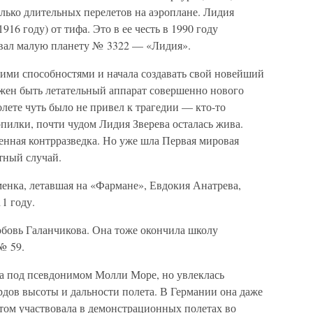
лько длительных перелетов на аэроплане. Лидия
1916 году) от тифа. Это в ее честь в 1990 году
вал малую планету № 3322 — «Лидия».
кими способностями и начала создавать свой новейший
лжен быть летательный аппарат совершенно нового
олете чуть было не привел к трагедии — кто-то
пилки, почти чудом Лидия Зверева осталась жива.
енная контрразведка. Но уже шла Первая мировая
стный случай.
енка, летавшая на «Фармане», Евдокия Анатрева,
1 году.
юбовь Галанчикова. Она тоже окончила школу
№ 59.
а под псевдонимом Молли Море, но увлеклась
рдов высоты и дальности полета. В Германии она даже
отом участвовала в демонстрационных полетах во