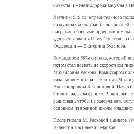
объекты и железнодорожные узлы в В
Летчицы 586-го истребительного полк
воздушных боев. Ими было сбито 38 с
награжден боевыми орденами и медал
удостоены звания Героя Советского С
Федерации — Екатерина Буданова.
Командиром 587-го полка, который вна
потом стал воевать на скоростном пи
Михайловна Раскова. Комиссаром пол
начальником штаба — капитан Милица
Александровны Казариновой. Начал бое
Сталинградском фронте. В экипаже л
радистами, чтобы не задерживать всту
основном из военной школы младших 
После гибели М. Расковой в январе 19
Валентин Васильевич Марков.