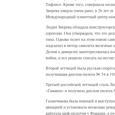
Тифлисе. Кроме того, совершила неско
Зверева умерла очень рано, в 26 лет (в 
Международный планетный центр наз
Лидия Зверева обладала конструкторс
аэроплан. Она утверждала, что это до
типа. Однако полет на этом новом сам
подсыпал в мотор самолета железные о
Делом о диверсии заинтересовалась во
война, и все решили списать на несча
Второй летчицей была русская спортсм
получившая диплом пилота № 54 в 191
Третьей российской летчицей стала Л
«Гамаюн» и получила диплом пилота 
Галанчикова была певицей и выступал
авиацией и установила несколько реко
работала шеф-пилотом у Фоккера, а п