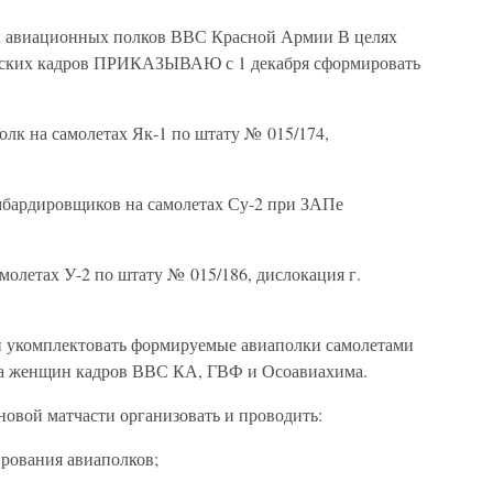
х авиационных полков ВВС Красной Армии В целях
ческих кадров ПРИКАЗЫВАЮ с 1 декабря сформировать
лк на самолетах Як-1 по штату № 015/174,
мбардировщиков на самолетах Су-2 при ЗАПе
молетах У-2 по штату № 015/186, дислокация г.
укомплектовать формируемые авиаполки самолетами
сла женщин кадров ВВС КА, ГВФ и Осоавиахима.
 новой матчасти организовать и проводить:
рования авиаполков;