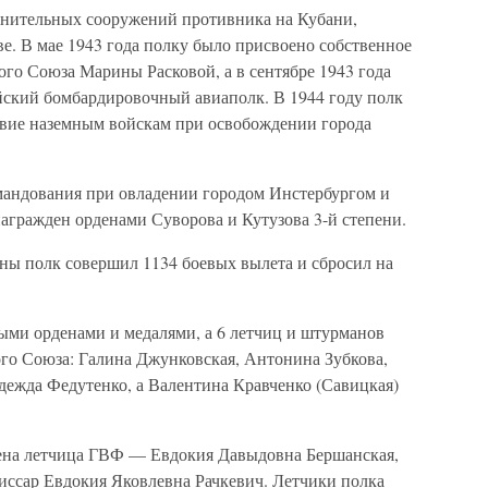
онительных сооружений противника на Кубани,
е. В мае 1943 года полку было присвоено собственное
го Союза Марины Расковой, а в сентябре 1943 года
ейский бомбардировочный авиаполк. В 1944 году полк
твие наземным войскам при освобождении города
мандования при овладении городом Инстербургом и
агражден орденами Суворова и Кутузова 3-й степени.
ны полк совершил 1134 боевых вылета и сбросил на
выми орденами и медалями, а 6 летчиц и штурманов
ого Союза: Галина Джунковская, Антонина Зубкова,
ежда Федутенко, а Валентина Кравченко (Савицкая)
чена летчица ГВФ — Евдокия Давыдовна Бершанская,
ссар Евдокия Яковлевна Рачкевич. Летчики полка