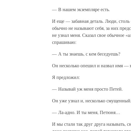
— В нашем экземпляре есть.
И еще — забавная деталь. Люди, столь 
обычно не называют себя, за них пред
не узнал меня. Сказал свое обычное «а
спрашиваю:
— А ты знаешь, с кем беседуешь?
Он несколько опешил и назвал имя — н
Я предложил:
— Называй уж меня просто Петей.
Он уже узнал и, несколько смущенный,
— Ла-адно. И ты меня, Петюня…
И мы стали так друг друга называть, с
даже знавшие нас, порой таращили гла