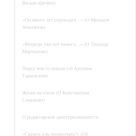
Веская причина
«Он много лет переводил…» (О Михаиле
Зенкевиче)
«Впереди уже нет никого…» (О Леониде
Мартынове)
Перед чем-то новым (об Арсении
Тарковском)
Жизнь на износ (О Константине
Симонове)
О редакторской заинтересованности
«Сказать иль промолчать?» (Об