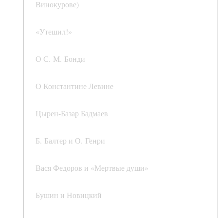
Винокурове)
«Утешил!»
О С. М. Бонди
О Константине Левине
Цырен-Базар Бадмаев
Б. Балтер и О. Генри
Вася Федоров и «Мертвые души»
Бушин и Новицкий