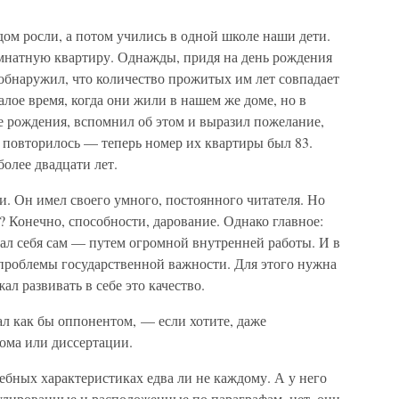
дом росли, а потом учились в одной школе наши дети.
мнатную квартиру. Однажды, придя на день рождения
я обнаружил, что количество прожитых им лет совпадает
лое время, когда они жили в нашем же доме, но в
не рождения, вспомнил об этом и выразил пожелание,
 повторилось — теперь номер их квартиры был 83.
более двадцати лет.
и. Он имел своего умного, постоянного читателя. Но
? Конечно, способности, дарование. Однако главное:
ал себя сам — путем огромной внутренней работы. И в
 проблемы государственной важности. Для этого нужна
ал развивать в себе это качество.
ал как бы оппонентом, — если хотите, даже
ома или диссертации.
ных характеристиках едва ли не каждому. А у него
лированные и расположенные по параграфам, нет, они