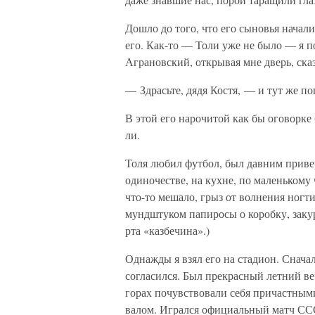
Дошло до того, что его сыновья начали
его. Как-то — Толи уже не было — я п
Аграновский, открывая мне дверь, сказ
— Здрасьте, дядя Костя, — и тут же 
В этой его нарочитой как бы оговорке 
ли.
Толя любил футбол, был давним приве
одиночестве, на кухне, по маленькому
что-то мешало, грыз от волнения ногти
мундштуком папиросы о коробку, закури
рта «казбечина».)
Однажды я взял его на стадион. Снача
согласился. Был прекрасный летний ве
горах почувствовали себя причастным
валом. Игрался официальный матч СС