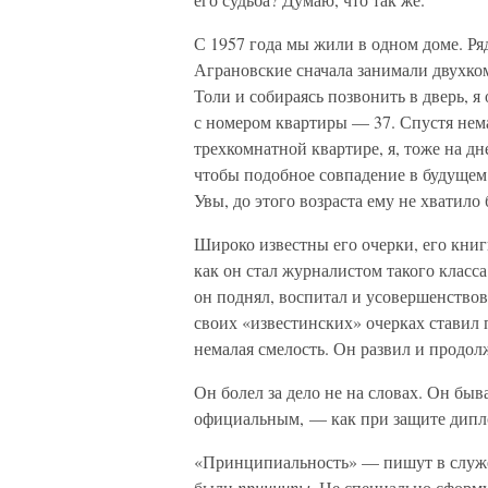
С 1957 года мы жили в одном доме. Ря
Аграновские сначала занимали двухко
Толи и собираясь позвонить в дверь, 
с номером квартиры — 37. Спустя нема
трехкомнатной квартире, я, тоже на д
чтобы подобное совпадение в будущем
Увы, до этого возраста ему не хватило 
Широко известны его очерки, его книг
как он стал журналистом такого класса
он поднял, воспитал и усовершенствов
своих «известинских» очерках ставил
немалая смелость. Он развил и продолж
Он болел за дело не на словах. Он быв
официальным, — как при защите дипл
«Принципиальность» — пишут в служеб
были
принципы.
Не специально сформу