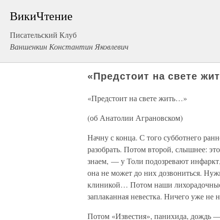
ВикиЧтение
Писательский Клуб
Ваншенкин Константин Яковлевич
«Предстоит на свете жи
«Предстоит на свете жить…»
(об Анатолии Аграновском)
Начну с конца. С того субботнего ранн
разобрать. Потом второй, слышнее: эт
знаем, — у Толи подозревают инфаркт,
она не может до них дозвониться. Нуж
клиникой… Потом наши лихорадочные,
заплаканная невестка. Ничего уже не н
Потом «Известия», панихида, дождь —