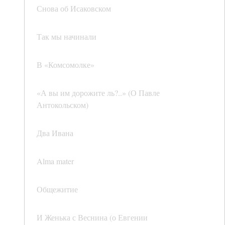
Снова об Исаковском
Так мы начинали
В «Комсомолке»
«А вы им дорожите ль?..» (О Павле
Антокольском)
Два Ивана
Alma mater
Общежитие
И Женька с Веснина (о Евгении