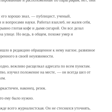
 его хорошо знал, — публицист, ученый,
и вопросами науки. Работал взахлеб, не жалея себя,
рывно глотая кофе и дымя сигарой. Он все делал
 на улице. Но ведь, в общем, похоже умер и
ишло в редакцию обращенное к нему наглое, развязное
еренного в своей неуязвимости.
одно, вежливо расщелкал адресата по всем пунктам.
ство, изучил положение на месте, — он всегда шел от
хем.
ркастичен, наконец, резок.
что ему было нужно.
жде всего журналистская. Он не стеснялся уточнять,