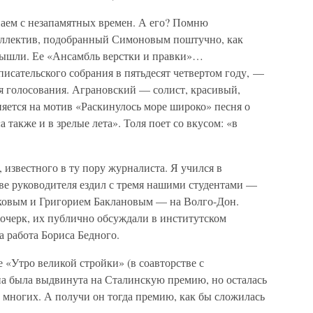
наем с незапамятных времен. А его? Помню
коллектив, подобранный Симоновым поштучно, как
вышли. Ее «Ансамбль верстки и правки»…
исательского собрания в пятьдесят четвертом году, —
я голосования. Аграновский — солист, красивый,
яется на мотив «Раскинулось море широко» песня о
а также и в зрелые лета». Толя поет со вкусом: «в
 известного в ту пору журналиста. Я учился в
тве руководителя ездил с тремя нашими студентами —
ковым и Григорием Баклановым — на Волго-Дон.
 очерк, их публично обсуждали в институтском
 работа Бориса Бедного.
«Утро великой стройки» (в соавторстве с
на была выдвинута на Сталинскую премию, но осталась
 многих. А получи он тогда премию, как бы сложилась