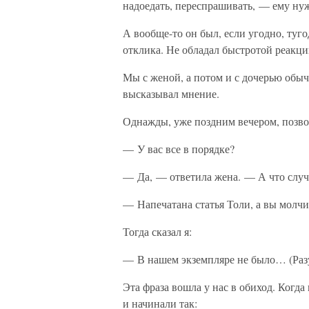
надоедать, переспрашивать, — ему нуж
А вообще-то он был, если угодно, туг
отклика. Не обладал быстротой реакци
Мы с женой, а потом и с дочерью обычно
высказывал мнение.
Однажды, уже поздним вечером, позво
— У вас все в порядке?
— Да, — ответила жена. — А что случ
— Напечатана статья Толи, а вы молч
Тогда сказал я:
— В нашем экземпляре не было… (Разу
Эта фраза вошла у нас в обиход. Когд
и начинали так: