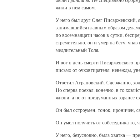
жили в нем самом.
У него был друг Олег Писаржевский, я
занимавшийся главным образом делами 
по восемнадцати часов в сутки, беспре
стремительно, он и умер на бегу, упав
медлительный Толя.
И вот в день смерти Писаржевского пр
письмо от очковтирателя, невежды, ув
Ответил Аграновский. Сдержанно, хол
Но сперва поехал, конечно, в то хозяй
жизни, а не от придуманных заранее с
Он был остроумен, тонок, ироничен, са
Он умел получить от собеседника то, 
У него, безусловно, была хватка — пре