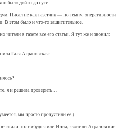
но было дойти до сути.
одум. Писал не как газетчик — по темпу, оперативности
и. В этом было и что-то защитительное.
 читали в газете все его статьи. Я тут же и звонил:
нила Галя Аграновская:
илось?
ите, я и решила проверить…
меется, мы просто пропустили ее.)
а печатали что-нибудь я или Инна, звонили Аграновские