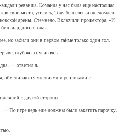
жаждали реванша. Команда у нас была еще настоящая.
скав свои места, уселись, Толя был слегка ошеломлен
ковской арены. Стемнело. Включили прожектора. «И
 биллиардного стола».
, но забили они в первом тайме только один гол.
рыве, глубоко затягиваясь.
два, — ответил я.
я, обмениваются мнениями и репликами с
идевший с другой стороны.
. — По игре ведь еще должны были закатить парочку.
стью.