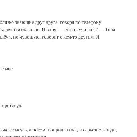
близко знающие друг друга, говоря по телефону,
ставляется их голос. И вдруг — что случилось? — Толя
ллёу», но чувствую, говорит с кем-то другим. Я
е мое.
 протянул:
начала смеясь, а потом, попривыкнув, и серьезно. Люди,
за, ничего не понимая.