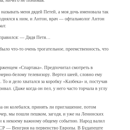
 называть меня дядей Петей, а моя дочь именовала так
однялся к ним, и Антон, врач — офтальмолог Антон
ал:
поправился: — Дядя Петя…
было что-то очень трогательное, преемственность, что
рженцем «Спартака». Предпочитал смотреть в
 черно-белому телевизору. Вертел шеей, словно ему
. То и дело хватался за коробку «Казбека» и, постучав
вал. (Даже когда он пел, у него часто торчала в углу
ла он колебался, принять ли приглашение, потом
чер, мы пошли пешком, загодя, и уже на Ленинских
и к некоему важному общему событию. Народ валил
СР — Венгрия на первенство Европы. В Будапеште