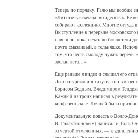
Теперь по порядку. Галю мы вообще з
«Литгазету» начала пятидесятых. Ее 
собирают коллекцию. Многие оттуда 
Выступление в перерыве московского п
наверное, пока печатали бюллетени дл
почти смазливый, в тельняшке. Исполн
том, что честь смолоду нужно беречь, «
зрелаи лета…»
Еще раньше я видел и слышал его отца,
Литературном институте, а он в качес
Борисом Бедным, Владимиром Тендря
Каждый из троих написал в результате
конференц-зале. Лучшей была признана
Документальную повесть о Волго-Доне 
В. Галактионовым) написал и Толя. О
за чертой отмеченных, — к удивлению
его судьба? Думаю, что так же.