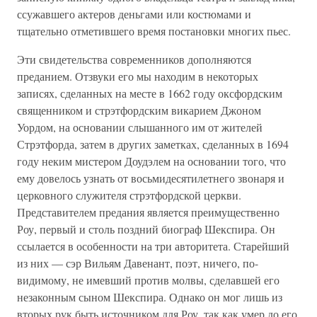
ссужавшего актеров деньгами или костюмами и
тщательно отметившего время постановки многих пьес.
Эти свидетельства современников дополняются
преданием. Отзвуки его мы находим в некоторых
записях, сделанных на месте в 1662 году оксфордским
священником и стрэтфордским викарием Джоном
Уордом, на основании слышанного им от жителей
Стрэтфорда, затем в других заметках, сделанных в 1694
году неким мистером Доудэлем на основании того, что
ему довелось узнать от восьмидесятилетнего звонаря и
церковного служителя стрэтфордской церкви.
Представителем предания является преимущественно
Роу, первый и столь поздний биограф Шекспира. Он
ссылается в особенности на три авторитета. Старейший
из них — сэр Вильям Давенант, поэт, ничего, по-
видимому, не имевший против молвы, сделавшей его
незаконным сыном Шекспира. Однако он мог лишь из
вторых рук быть источником для Роу, так как умер до его