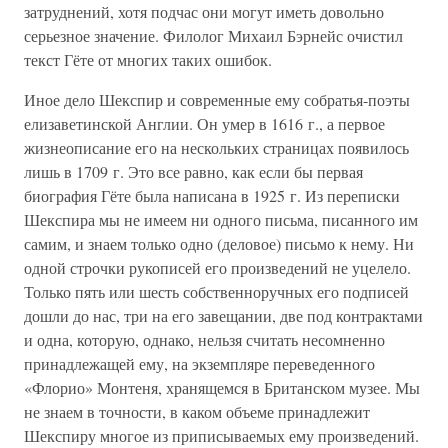
затруднений, хотя подчас они могут иметь довольно
серьезное значение. Филолог Михаил Бэрнейс очистил
текст Гёте от многих таких ошибок.
Иное дело Шекспир и современные ему собратья-поэты
елизаветинской Англии. Он умер в 1616 г., а первое
жизнеописание его на нескольких страницах появилось
лишь в 1709 г. Это все равно, как если бы первая
биография Гёте была написана в 1925 г. Из переписки
Шекспира мы не имеем ни одного письма, писанного им
самим, и знаем только одно (деловое) письмо к нему. Ни
одной строчки рукописей его произведений не уцелело.
Только пять или шесть собственноручных его подписей
дошли до нас, три на его завещании, две под контрактами
и одна, которую, однако, нельзя считать несомненно
принадлежащей ему, на экземпляре переведенного
«Флорио» Монтеня, хранящемся в Британском музее. Мы
не знаем в точности, в каком объеме принадлежит
Шекспиру многое из приписываемых ему произведений.