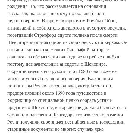
рождения. То, что рассказывается на основании
рассказов, оказалось поэтому по большей части
недостоверным. Вторым авторитетом Роу был Обри,
антикварий и собиратель анекдотов в духе того времени,
посетивший Стрэтфорд спустя полвека после смерти
Шекспира во время одной из своих экскурсий верхом. Он
составил множество мелких биографий, которые
содержат в себе местами очевидные и грубые ошибки,
поэтому незначительные анекдоты о Шекспире,
сохранившиеся в его рукописи от 1680 года, тоже не
могут внушить безусловного доверия. Важнейшим
источником Роу является, однако, актер Беттертон,
предпринявший около 1690 года путешествие в
Уоррикшир со специальной целью собрать устные
предания о Шекспире, которые еще должны были жить в
тамошнем населении. Благодаря его известиям, заметки
Роу и получили свое значение; найденные впоследствии
старинные документы во многих случаях ярко