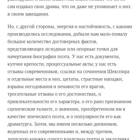
сам издавал свои драмы, что он даже не упоминает о них
в своем завещании.
Но, с другой стороны, энергия и настойчивость, с какими
производились исследования, добыли нам мало-помалу
большое количество достоверных фактов,
представляющих исходные или опорные точки для
начертания биографии поэта. У нас есть документы,
купчие крепости, процессуальные акты; у нас есть
отзывы современников, ссылки на сочинения Шекспира
и отдельные места в них, цитаты, страстные нападки,
взрывы негодования и ненависти его врагов,
трогательные отзывы о его достоинствах, о
привлекательности его характера, о его рано признанном
сценическом таланте, о значении, приобретенном им в
качестве эпического поэта, и о популярности его как
драматурга. Затем, мы имеем несколько дневников,
веденных его современниками и, между прочим,
записную книжку одного владельца театра и закладчика,