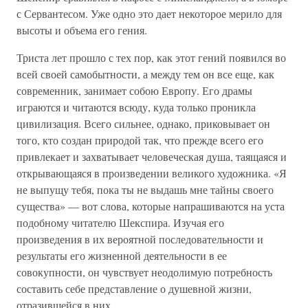
с Сервантесом. Уже одно это дает некоторое мерило для
высоты и объема его гения.
Триста лет прошло с тех пор, как этот гений появился во
всей своей самобытности, а между тем он все еще, как
современник, занимает собою Европу. Его драмы
играются и читаются всюду, куда только проникла
цивилизация. Всего сильнее, однако, приковывает он
того, кто создан природой так, что прежде всего его
привлекает и захватывает человеческая душа, таящаяся и
открывающаяся в произведении великого художника. «Я
не выпущу тебя, пока ты не выдашь мне тайны своего
существа» — вот слова, которые напрашиваются на уста
подобному читателю Шекспира. Изучая его
произведения в их вероятной последовательности и
результаты его жизненной деятельности в ее
совокупности, он чувствует неодолимую потребность
составить себе представление о душевной жизни,
отразившейся в них.