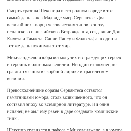
Смерть сразила Шекспира в его родном городе в тот
самый день, как в Мадриде умер Сервантес. Два
величайших творца человеческих типов в эпоху
испанского и английского Возрождения, создавшие Дон
Кихота и Гамлета, Санчо Пансу и Фальстафа, в один и
тот же день покинули этот мир.
Микеланджело изобразил могучих и страждущих героев
и героинь в одиноком величии. Ни один итальянец не
сравнится с ним в скорбной лирике и трагическом
величии.
Превосходнейшие образы Сервантеса остаются
памятниками юмора, столь возвышенного, что он
составил эпоху во всемирной литературе. Ни один
испанец не был ему равен в даре создавать комические
типы.
Шекспир сравнялся в пафосе с Микеланджело, а в юморе