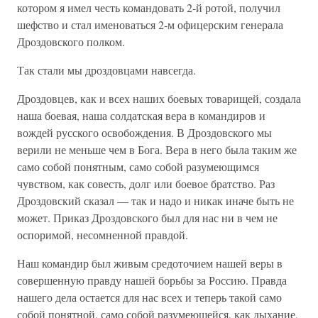
котором я имел честь командовать 2-й ротой, получил
шефство и стал именоваться 2-м офицерским генерала
Дроздовского полком.
Так стали мы дроздовцами навсегда.
Дроздовцев, как и всех наших боевых товарищей, создала
наша боевая, наша солдатская вера в командиров и
вождей русского освобождения. В Дроздовского мы
верили не меньше чем в Бога. Вера в него была таким же
само собой понятным, само собой разумеющимся
чувством, как совесть, долг или боевое братство. Раз
Дроздовский сказал — так и надо и никак иначе быть не
может. Приказ Дроздовского был для нас ни в чем не
оспоримой, несомненной правдой.
Наш командир был живым средоточием нашей веры в
совершенную правду нашей борьбы за Россию. Правда
нашего дела остается для нас всех и теперь такой само
собой понятной, само собой разумеющейся, как дыхание,