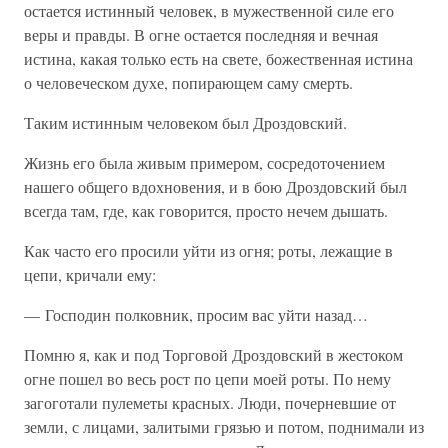
остается истинный человек, в мужественной силе его
веры и правды. В огне остается последняя и вечная
истина, какая только есть на свете, божественная истина
о человеческом духе, попирающем саму смерть.
Таким истинным человеком был Дроздовский.
Жизнь его была живым примером, сосредоточением
нашего общего вдохновения, и в бою Дроздовский был
всегда там, где, как говорится, просто нечем дышать.
Как часто его просили уйти из огня; роты, лежащие в
цепи, кричали ему:
— Господин полковник, просим вас уйти назад…
Помню я, как и под Торговой Дроздовский в жестоком
огне пошел во весь рост по цепи моей роты. По нему
загоготали пулеметы красных. Люди, почерневшие от
земли, с лицами, залитыми грязью и потом, поднимали из