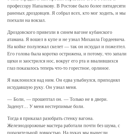
профессору Напалкову. В Ростове было более пятидесяти
раненых дроздовцев. Я собрал всех, кто мог ходить, и мы
поехали на вокзал.
Дроздовского привезли в синем вагоне кубанского
атамана. Я вошел в купе и не узнал Михаила Гордеевича.
На койке полулежал скелет — так он исхудал и пожелтел.
Его голова была коротко острижена, и потому, что запали
щеки и заострился нос, вокруг его рта и ввалившихся
глаз показалось теперь что-то горестное, орлиное.
Я наклонился над ним. Он едва улыбнулся, приподнял
исхудавшую руку. Он узнал меня.
— Боли, — прошептал он. — Только не в двери.
Заденут… У меня нестерпимые боли.
Тогда я приказал разобрать стенку вагона.
Железнодорожные мастера работали почти без шума, с
поразительной ловкостью. На руках мы вынесли