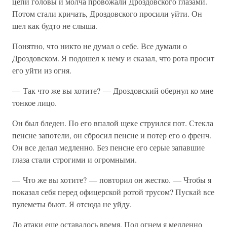
цепи головы и молча провожали Дроздовского глазами.
Потом стали кричать, Дроздовского просили уйти. Он
шел как будто не слыша.
Понятно, что никто не думал о себе. Все думали о
Дроздовском. Я подошел к нему и сказал, что рота просит
его уйти из огня.
— Так что же вы хотите? — Дроздовский обернул ко мне
тонкое лицо.
Он был бледен. По его впалой щеке струился пот. Стекла
пенсне запотели, он сбросил пенсне и потер его о френч.
Он все делал медленно. Без пенсне его серые запавшие
глаза стали строгими и огромными.
— Что же вы хотите? — повторил он жестко. — Чтобы я
показал себя перед офицерской ротой трусом? Пускай все
пулеметы бьют. Я отсюда не уйду.
До атаки еще оставалось время. Под огнем я медленно