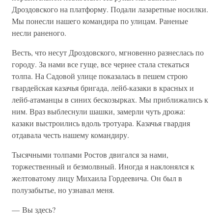
Дроздовского на платформу. Подали лазаретные носилки.
Мы понесли нашего командира по улицам. Раненые
несли раненого.
Весть, что несут Дроздовского, мгновенно разнеслась по
городу. За нами все гуще, все чернее стала стекаться
толпа. На Садовой улице показалась в пешем строю
гвардейская казачья бригада, лейб-казаки в красных и
лейб-атаманцы в синих бескозырках. Мы приближались к
ним. Враз выблеснули шашки, замерли чуть дрожа:
казаки выстроились вдоль тротуара. Казачья гвардия
отдавала честь нашему командиру.
Тысячными толпами Ростов двигался за нами,
торжественный и безмолвный. Иногда я наклонялся к
желтоватому лицу Михаила Гордеевича. Он был в
полузабытье, но узнавал меня.
— Вы здесь?