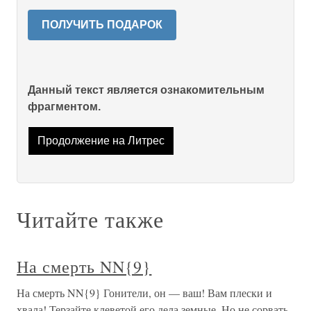
ПОЛУЧИТЬ ПОДАРОК
Данный текст является ознакомительным
фрагментом.
Продолжение на Литрес
Читайте также
На смерть NN{9}
На смерть NN{9} Гонители, он — ваш! Вам плески и
хвала! Терзайте клеветой его дела земные, Но не сорвать