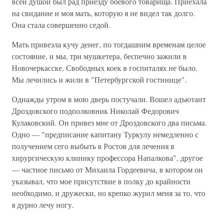
всей душой был рад приезду боевого товарища. Приехала
на свидание и моя мать, которую я не видел так долго.
Она стала совершенно седой.
Мать привезла кучу денег, по тогдашним временам целое
состояние, и мы, три мушкетера, беспечно зажили в
Новочеркасске. Свободных коек в госпиталях не было.
Мы лечились и жили в "Петербургской гостинице".
Однажды утром в мою дверь постучали. Вошел адъютант
Дроздовского подполковник Николай Федорович
Кулаковский. Он привез мне от Дроздовского два письма.
Одно — "предписание капитану Туркулу немедленно с
получением сего выбыть в Ростов для лечения в
хирургическую клинику профессора Напалкова", другое
— частное письмо от Михаила Гордеевича, в котором он
указывал, что мое присутствие в полку до крайности
необходимо, и дружески, но крепко журил меня за то, что
я дурно лечу ногу.