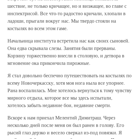
шествие, не только кричащее, но и визжащее, во главе с
инспектрисой. Все что-то радостно кричали, хлопали в
ладоши, прыгали вокруг нас. Мы твердо стояли на
костылях во всем этом гаме.
Начальница института встретила нас как своих сыновей.
Она едва скрывала слезы. Занятия были прерваны.
Корзину торжественно внесли в столовую, и детвора в
мгновение ока прикончила пирожные.
Я стал довольно беспечно путешествовать на костылях по
всему Новочеркасску, хотя моя нога ныла все упорнее.
Рана воспалилась. Мне хотелось вернуться к тому чувству
мирного отдыха, которое все мы здесь испытали,
хотелось забыть недавние бои, недавние смерти.
Вскоре к нам приехал Мелентий Димитраш. Через
несколько дней после меня он был ранен в голову. Его
рысий глаз дерзко и весело сверкал из-под повязки. Я