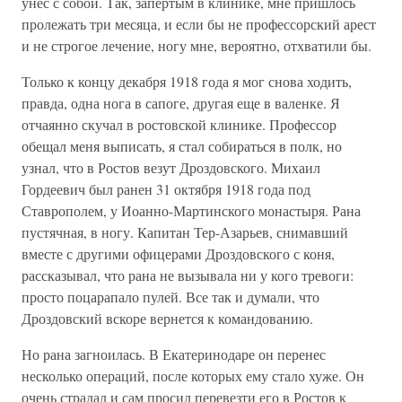
унес с собой. Так, запертым в клинике, мне пришлось
пролежать три месяца, и если бы не профессорский арест
и не строгое лечение, ногу мне, вероятно, отхватили бы.
Только к концу декабря 1918 года я мог снова ходить,
правда, одна нога в сапоге, другая еще в валенке. Я
отчаянно скучал в ростовской клинике. Профессор
обещал меня выписать, я стал собираться в полк, но
узнал, что в Ростов везут Дроздовского. Михаил
Гордеевич был ранен 31 октября 1918 года под
Ставрополем, у Иоанно-Мартинского монастыря. Рана
пустячная, в ногу. Капитан Тер-Азарьев, снимавший
вместе с другими офицерами Дроздовского с коня,
рассказывал, что рана не вызывала ни у кого тревоги:
просто поцарапало пулей. Все так и думали, что
Дроздовский вскоре вернется к командованию.
Но рана загноилась. В Екатеринодаре он перенес
несколько операций, после которых ему стало хуже. Он
очень страдал и сам просил перевезти его в Ростов к