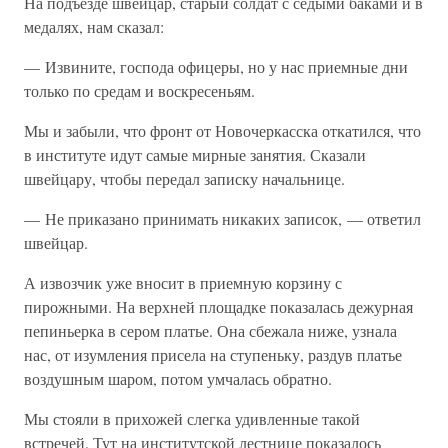
На подъезде швейцар, старый солдат с седыми баками и в
медалях, нам сказал:
— Извините, господа офицеры, но у нас приемные дни
только по средам и воскресеньям.
Мы и забыли, что фронт от Новочеркасска откатился, что
в институте идут самые мирные занятия. Сказали
швейцару, чтобы передал записку начальнице.
— Не приказано принимать никаких записок, — ответил
швейцар.
А извозчик уже вносит в приемную корзину с
пирожными. На верхней площадке показалась дежурная
пепиньерка в сером платье. Она сбежала ниже, узнала
нас, от изумления присела на ступеньку, раздув платье
воздушным шаром, потом умчалась обратно.
Мы стояли в прихожей слегка удивленные такой
встречей. Тут на институтской лестнице показалось