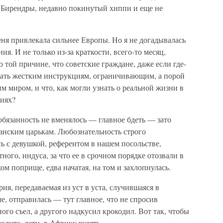
я Бирендры, недавно покинутый хиппи и еще не
меня привлекала сильнее Европы. Но я не догадывалась
я. И не только из-за краткости, всего-то месяц,
 той причине, что советские граждане, даже если где-
вать жестким инструкциям, ограничивающим, а порой
 миром, и что, как могли узнать о реальной жизни в
циях?
бязанность не вменялось — главное бдеть — зато
канским царькам. Любознательность строго
ь с девушкой, референтом в нашем посольстве,
ного, индуса, за что ее в срочном порядке отозвали в
ом поприще, едва начатая, на том и захлопнулась.
ия, передаваемая из уст в уста, случившаяся в
е, отправилась — тут главное, что не спросив
ного съел, а другого надкусил крокодил. Вот так, чтобы
одите, дети, в Африку гулять.