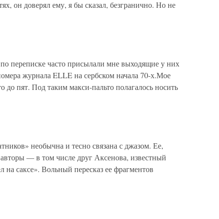
ях, он доверял ему, я бы сказал, безгранично. Но не
 по переписке часто присылали мне выходящие у них
номера журнала ELLE на сербском начала 70-х.Мое
о до пят. Под таким макси-пальто полагалось носить
тников» необычна и тесно связана с джазом. Ее,
 авторы — в том числе друг Аксенова, известный
л на саксе». Вольный пересказ ее фрагментов