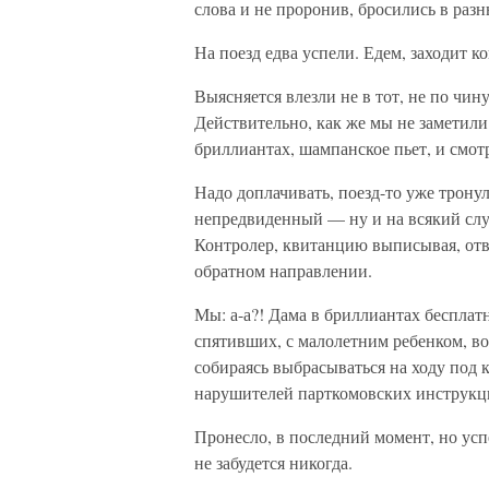
слова и не проронив, бросились в раз
На поезд едва успели. Едем, заходит к
Выясняется влезли не в тот, не по чину
Действительно, как же мы не заметили!
бриллиантах, шампанское пьет, и смот
Надо доплачивать, поезд-то уже трону
непредвиденный — ну и на всякий случ
Контролер, квитанцию выписывая, отве
обратном направлении.
Мы: а-а?! Дама в бриллиантах бесплат
спятивших, с малолетним ребенком, во
собираясь выбрасываться на ходу под к
нарушителей парткомовских инструкций
Пронесло, в последний момент, но усп
не забудется никогда.