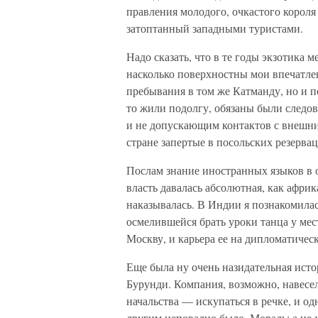
правления молодого, очкастого корол
затоптанный западными туристами.
Надо сказать, что в те годы экзотика 
насколько поверхностны мои впечатлени
пребывания в том же Катманду, но и по
то жили подолгу, обязаны были следо
и не допускающим контактов с внешним
стране запертые в посольских резерва
Послам знание иностранных языков в о
власть давалась абсолютная, как афри
наказывалась. В Индии я познакомилас
осмелившейся брать уроки танца у мест
Москву, и карьера ее на дипломатическ
Еще была ну очень назидательная истор
Бурунди. Компания, возможно, навесел
начальства — искупаться в речке, и од
другим неповадно было. Мораль: а не х