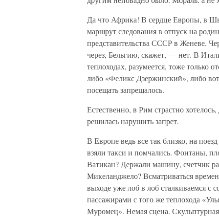
Да что Африка! В сердце Европы, в Ш
маршрут следования в отпуск на роди
представительства СССР в Женеве. Чер
через, Бельгию, скажет, — нет. В Ита
теплоходах, разумеется, тоже только 
либо «Феликс Дзержинский», либо вот 
посещать запрещалось.
Естественно, в Рим страстно хотелось
решилась нарушить запрет.
В Европе ведь все так близко, на поезд
взяли такси и помчались. Фонтаны, пл
Ватикан? Держали машину, счетчик раб
Микеланджело? Всматриваться времени 
выходе уже лоб в лоб сталкиваемся с 
пассажирами с того же теплохода «Ул
Муромец». Немая сцена. Скульптурная 