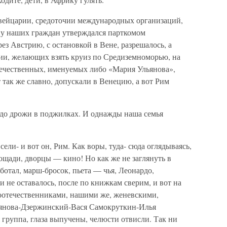
вейцарии, средоточии международных организаций,
ну наших граждан утверждался парткомом
ез Австрию, с остановкой в Вене, разрешалось, а
лии, желающих взять круиз по Средиземноморью, на
отечественных, именуемых либо «Мария Ульянова»,
так же славно, допускали в Венецию, а вот Рим
, до дрожи в поджилках. И однажды наша семья
 сели- и вот он, Рим. Как воры, туда- сюда оглядываясь,
ощади, дворцы — кино! Но как же не заглянуть в
отал, марш-бросок, пьета — чья, Леонардо,
не оставалось, после по книжкам сверим, и вот на
соотечественниками, нашими же, женевскими,
ьянова-Дзержинский-Вася Самокруткин-Илья
группа, глаза выпучены, челюсти отвисли. Так ни