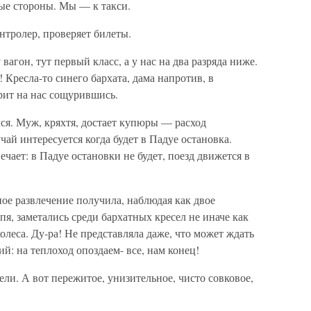
ные стороны. Мы — к такси.
онтролер, проверяет билеты.
 вагон, тут первый класс, а у нас на два разряда ниже.
 Кресла-то синего бархата, дама напротив, в
рит на нас сощурившись.
лся. Муж, кряхтя, достает купюры — расход
ай интересуется когда будет в Падуе остановка.
чает: в Падуе остановки не будет, поезд движется в
ное развлечение получила, наблюдая как двое
пя, заметались среди бархатных кресел не иначе как
олеса. Ду-ра! Не представляла даже, что может ждать
: на теплоход опоздаем- все, нам конец!
ели. А вот пережитое, унизительное, чисто совковое,