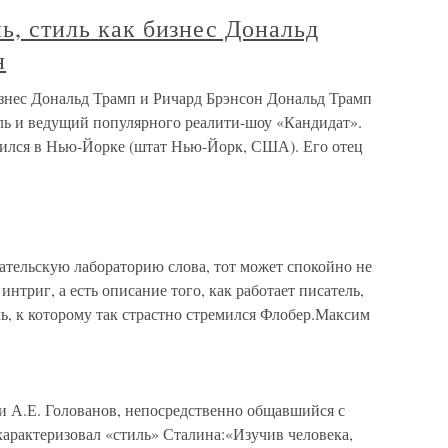
ль, стиль как бизнес Дональд
н
бизнес Дональд Трамп и Ричард Брэнсон Дональд Трамп
ель и ведущий популярного реалити-шоу «Кандидат».
ился в Нью-Йорке (штат Нью-Йорк, США). Его отец
ательскую лабораторию слова, тот может спокойно не
 интриг, а есть описание того, как работает писатель,
ль, к которому так страстно стремился Флобер.Максим
 А.Е. Голованов, непосредственно общавшийся с
рактеризовал «стиль» Сталина:«Изучив человека,