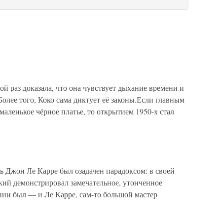
ой раз доказала, что она чувствует дыхание времени и
Более того, Коко сама диктует её законы.Если главным
маленькое чёрное платье, то открытием 1950-х стал
ь Джон Ле Карре был озадачен парадоксом: в своей
кий демонстрировал замечательное, утонченное
нии был — и Ле Карре, сам-то большой мастер