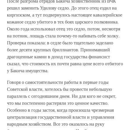
После разгрома отрядов Бакича хозяйственник из ВЧК
решил заменить Удилову седло. До этого отец ездил на
киргизском, а тут подвернулось настоящее кавалерийское
кожаное седло убитого в тех боях царского полковника.
Около года использовал отец это седло, потом, несмотря
на потник, лошадь стала почему-то набивать себе холку.
Проверка показала: в седле было тщательно заделано
более десяти крупных бриллиантов. Принимавший
драгоценные камни в доход государства финансист
сказал, что стоимость их почти равна цене всего отбитого
у Бакича имущества.
Говоря о самостоятельности работы в первые годы
Советской власти, хотелось бы провести небольшую
параллель с сегодняшним днем. Ни для кого не секрет,
что мы постепенно растеряли это ценное качество.
Особенно в годы застоя, когда произошла чрезмерная
централизация государственной власти и управления
народным хозяйством. Все это оказалось на руку