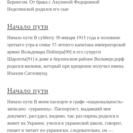
Берингом. От брака с Акулиной Федоровной
Неделинской родился его сын
Начало пути
Начало пути В субботу 30 января 1915 года в половине
третьего утра в семье 37-летнего капитана императорской
армии Вольдемара Пейпера[90] и его супруги
Шарлоты[91] в доме в берлинском районе Вильмерсдорф
родился мальчик, который при крещении получил имена
Иоахим Сигизмунд
Начало пути
Начало пути В моем паспорте в графе «национальность»
записано: «украинец». Паспортист, выдавший мне
документ, рассудил, видимо, так: раз парень родился и
живет на Украине, учился в украинской школе, говорит,
пишет и читает по-украински, следовательно, он —