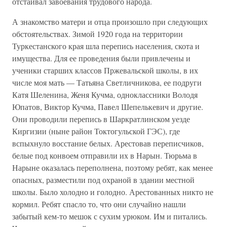
отстаивал завоевания трудового народа.
А знакомство матери и отца произошло при следующих
обстоятельствах. Зимой 1920 года на территории
Туркестанского края шла перепись населения, скота и
имущества. Для ее проведения были привлечены и
ученики старших классов Пржевальской школы, в их
числе моя мать — Татьяна Светличникова, ее подруги
Катя Шеленина, Женя Кучма, одноклассники Володя
Юпатов, Виктор Кучма, Павел Шепелькевич и другие.
Они проводили перепись в Шаркратлинском уезде
Киргизии (ныне район Токтогульской ГЭС), где
вспыхнуло восстание белых. Арестовав переписчиков,
белые под конвоем отправили их в Нарын. Тюрьма в
Нарыне оказалась переполнена, поэтому ребят, как менее
опасных, разместили под охраной в здании местной
школы. Было холодно и голодно. Арестованных никто не
кормил. Ребят спасло то, что они случайно нашли
забытый кем-то мешок с сухим урюком. Им и питались.