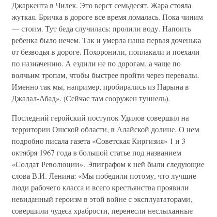
Джаркента в Чилек. Это верст семьдесят. Жара стояла
жуткая. Бричка в дороге все время ломалась. Пока чиним
— стоим. Тут беда случилась: пролили воду. Напоить
ребенка было нечем. Так и умерла наша первая доченька
от безводья в дороге. Похоронили, поплакали и поехали
по назначению. А ездили не по дорогам, а чаще по
волчьим тропам, чтобы быстрее пройти через перевалы.
Именно так мы, например, пробирались из Нарына в
Джалал-Абад». (Сейчас там сооружен туннель).
Последний геройский поступок Удилов совершил на
территории Ошской области, в Алайской долине. О нем
подробно писала газета «Советская Киргизия» 1 и 3
октября 1967 года в большой статье под названием
«Солдат Революции». Эпиграфом к ней были следующие
слова В.И. Ленина: «Мы победили потому, что лучшие
люди рабочего класса и всего крестьянства проявили
невиданный героизм в этой войне с эксплуататорами,
совершили чудеса храбрости, перенесли неслыханные