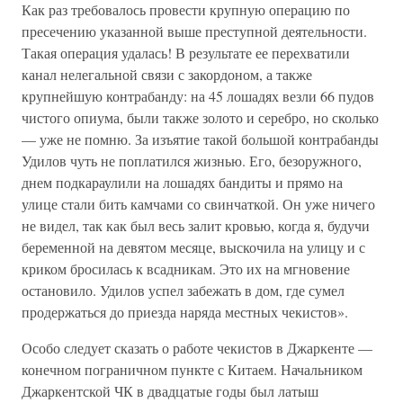
Как раз требовалось провести крупную операцию по
пресечению указанной выше преступной деятельности.
Такая операция удалась! В результате ее перехватили
канал нелегальной связи с закордоном, а также
крупнейшую контрабанду: на 45 лошадях везли 66 пудов
чистого опиума, были также золото и серебро, но сколько
— уже не помню. За изъятие такой большой контрабанды
Удилов чуть не поплатился жизнью. Его, безоружного,
днем подкараулили на лошадях бандиты и прямо на
улице стали бить камчами со свинчаткой. Он уже ничего
не видел, так как был весь залит кровью, когда я, будучи
беременной на девятом месяце, выскочила на улицу и с
криком бросилась к всадникам. Это их на мгновение
остановило. Удилов успел забежать в дом, где сумел
продержаться до приезда наряда местных чекистов».
Особо следует сказать о работе чекистов в Джаркенте —
конечном пограничном пункте с Китаем. Начальником
Джаркентской ЧК в двадцатые годы был латыш