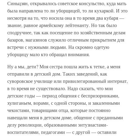
Синьцзян, открывалось советское консульство, куда мать
была направлена то ли уборщицей, то ли кухаркой. И это
несмотря на то, что носила она в то время два кубаря —
звание, равное армейскому лейтенанту. Но так было
сподручнее, так как посещение по хозяйственным делам
базаров, магазинов служило отличным прикрытием для
встречи с нужными людьми. На скромно одетую
уборщицу мало кто обращал внимания.
Ну а мы, дети? Моя сестра пошла жить к тетке, а меня
отправили в детский дом. Таких заведений, как
суворовское училище или привилегированный интернат,
в то время не существовало. Надо сказать, что мои
детские годы — период общения с беспризорниками,
хулиганьем, ворами, с одной стороны, и закаленными
чекистами, товарищами отца, которые постоянно
навещали меня в детском доме, общение с преданными
делу революции, образованными энтузиастами-
воспитателями, педагогами — с другой — оставили