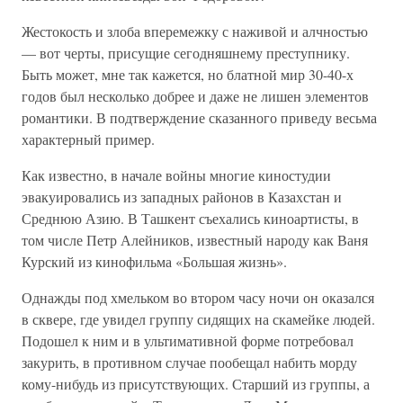
Жестокость и злоба вперемежку с наживой и алчностью
— вот черты, присущие сегодняшнему преступнику.
Быть может, мне так кажется, но блатной мир 30-40-х
годов был несколько добрее и даже не лишен элементов
романтики. В подтверждение сказанного приведу весьма
характерный пример.
Как известно, в начале войны многие киностудии
эвакуировались из западных районов в Казахстан и
Среднюю Азию. В Ташкент съехались киноартисты, в
том числе Петр Алейников, известный народу как Ваня
Курский из кинофильма «Большая жизнь».
Однажды под хмельком во втором часу ночи он оказался
в сквере, где увидел группу сидящих на скамейке людей.
Подошел к ним и в ультимативной форме потребовал
закурить, в противном случае пообещал набить морду
кому-нибудь из присутствующих. Старший из группы, а