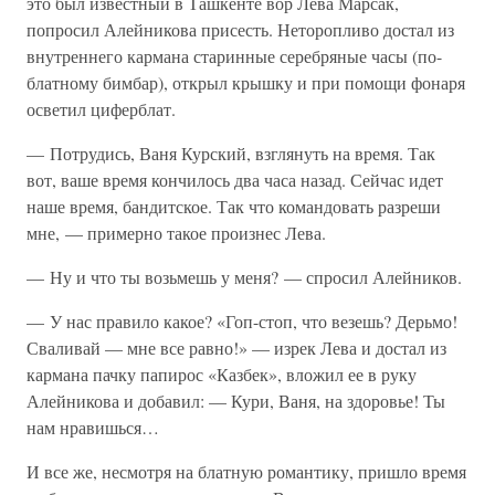
это был известный в Ташкенте вор Лева Марсак,
попросил Алейникова присесть. Неторопливо достал из
внутреннего кармана старинные серебряные часы (по-
блатному бимбар), открыл крышку и при помощи фонаря
осветил циферблат.
— Потрудись, Ваня Курский, взглянуть на время. Так
вот, ваше время кончилось два часа назад. Сейчас идет
наше время, бандитское. Так что командовать разреши
мне, — примерно такое произнес Лева.
— Ну и что ты возьмешь у меня? — спросил Алейников.
— У нас правило какое? «Гоп-стоп, что везешь? Дерьмо!
Сваливай — мне все равно!» — изрек Лева и достал из
кармана пачку папирос «Казбек», вложил ее в руку
Алейникова и добавил: — Кури, Ваня, на здоровье! Ты
нам нравишься…
И все же, несмотря на блатную романтику, пришло время