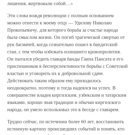
лишения, жертвовали собой…»
Эти слова вождя революции с полным основанием
можно отнести к моему отцу — Удилову Николаю
Прокопьевичу, для которого борьба за счастье народа
была смыслом жизни. Он погиб трагической смертью от
рук басмачей, когда сознательно пошел в бандитский
стан, с тем чтобы избежать излишнего кровопролития.
Он пытался убедить главаря банды Гаипа Пансата и его
приспешников в бесперспективности борьбы с Советской
властью и уговорить их к добровольной сдаче.
Действовать таким образом ему приходилось
неоднократно, поэтому и тогда надеялся на успех. В
совершенстве владея киргизским, узбекским и татарским
языками, хорошо зная традиции и обычаи киргизского
народа, он умело использовал это в беседе с главарем.
Трудно сейчас, по истечении более 60 лет, восстановить
истинную картину происшедших событий и понять, кто