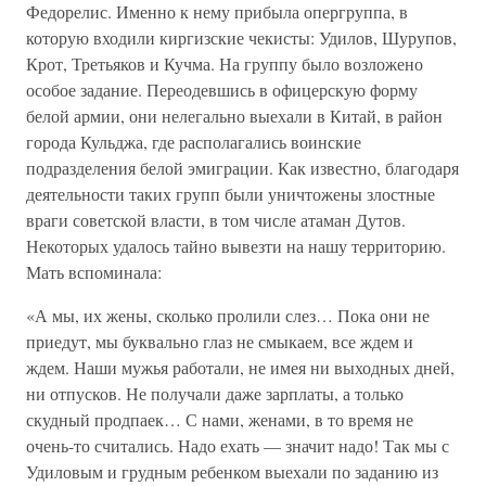
Федорелис. Именно к нему прибыла опергруппа, в
которую входили киргизские чекисты: Удилов, Шурупов,
Крот, Третьяков и Кучма. На группу было возложено
особое задание. Переодевшись в офицерскую форму
белой армии, они нелегально выехали в Китай, в район
города Кульджа, где располагались воинские
подразделения белой эмиграции. Как известно, благодаря
деятельности таких групп были уничтожены злостные
враги советской власти, в том числе атаман Дутов.
Некоторых удалось тайно вывезти на нашу территорию.
Мать вспоминала:
«А мы, их жены, сколько пролили слез… Пока они не
приедут, мы буквально глаз не смыкаем, все ждем и
ждем. Наши мужья работали, не имея ни выходных дней,
ни отпусков. Не получали даже зарплаты, а только
скудный продпаек… С нами, женами, в то время не
очень-то считались. Надо ехать — значит надо! Так мы с
Удиловым и грудным ребенком выехали по заданию из