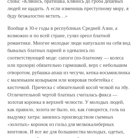
слова: «Клянись, братишка, клянись до гроба дешевых
людей не щадить. А если изменишь преступному миру, я
буду безжалостно мстить…»
Вообще в 30-е годы в республиках Средней Азии, а
возможно и по всей стране, гулял ореол блатной
романтики. Многие молодые люди напускали на себя вид
бывалых блатных парней и одевались по
соответствующей моде: сапоги (по-блатному — колеса
или прохоря) обязательно гармошкой, верх с небольшим
отворотом, рубашка-апаш из чесучи, кепка-восьмиклинка
с маленьким козырьком или ковровая тюбетейка с
кисточкой. Прическа с обязательной косой челкой на лбу.
Отличительной чертой блатных считалась фикса —
золотая коронка в верхней челюсти. У молодых людей,
как правило, золота не было, но, как говорится, голь на
выдумку хитра: занялись производством съемных
«золотых» коронок из гильз для мелкокалиберных
винтовок. И все же для большинства молодых, одетых,