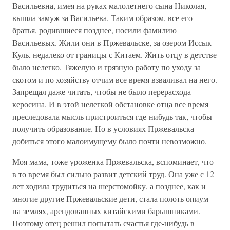
Васильевна, имея на руках малолетнего сына Николая,
вышла замуж за Васильева. Таким образом, все его
братья, родившиеся позднее, носили фамилию
Васильевых. Жили они в Пржевальске, за озером Иссык-
Куль, недалеко от границы с Китаем. Жить отцу в детстве
было нелегко. Тяжелую и грязную работу по уходу за
скотом и по хозяйству отчим все время взваливал на него.
Запрещал даже читать, чтобы не было перерасхода
керосина. И в этой нелегкой обстановке отца все время
преследовала мысль пристроиться где-нибудь так, чтобы
получить образование. Но в условиях Пржевальска
добиться этого малоимущему было почти невозможно.
Моя мама, тоже уроженка Пржевальска, вспоминает, что
в то время был сильно развит детский труд. Она уже с 12
лет ходила трудиться на шерстомойку, а позднее, как и
многие другие Пржевальские дети, стала полоть опиум
на землях, арендованных китайскими барышниками.
Поэтому отец решил попытать счастья где-нибудь в