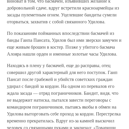
виноват в том, что басмачей, изъявивших желание к
добровольной сдаче, вдруг встретили красноармейцы из
засады пулеметным огнем. Уцелевшие бандиты сумели
оторваться, захватив с собой связанного Удилова.
По показаниям пойманных впоследствии басмачей из
банды Гаипа Пансата, Удилов был ими зверски замучен и
еще живым брошен в костер. Позже у убитого басмача
Алояра нашли орден и именные золотые часы Удилова.
Находясь в плену у басмачей, еще до расправы, отец
совершил другой характерный для него поступок. Гаип
Пансат после грабежей и убийств советских граждан
удирал с бандой за кордон. На одном из перевалов его
ждала засада — отряд пограничников. Бандит, видя, что
не выдержит натиска, пытался завести переговоры с
командиром пограничников, пытаясь якобы в обмен на
Удилова выторговать себе проход за кордон. Перестрелка
временно прекратилась. Вдруг из-за камней выскочил
человек со связанными руками и закричал: «Товарищи