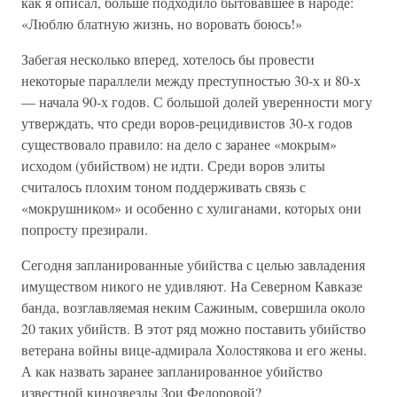
как я описал, больше подходило бытовавшее в народе:
«Люблю блатную жизнь, но воровать боюсь!»
Забегая несколько вперед, хотелось бы провести
некоторые параллели между преступностью 30-х и 80-х
— начала 90-х годов. С большой долей уверенности могу
утверждать, что среди воров-рецидивистов 30-х годов
существовало правило: на дело с заранее «мокрым»
исходом (убийством) не идти. Среди воров элиты
считалось плохим тоном поддерживать связь с
«мокрушником» и особенно с хулиганами, которых они
попросту презирали.
Сегодня запланированные убийства с целью завладения
имуществом никого не удивляют. На Северном Кавказе
банда, возглавляемая неким Сажиным, совершила около
20 таких убийств. В этот ряд можно поставить убийство
ветерана войны вице-адмирала Холостякова и его жены.
А как назвать заранее запланированное убийство
известной кинозвезды Зои Федоровой?