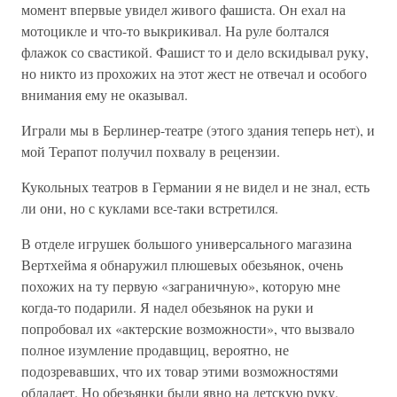
момент впервые увидел живого фашиста. Он ехал на
мотоцикле и что-то выкрикивал. На руле болтался
флажок со свастикой. Фашист то и дело вскидывал руку,
но никто из прохожих на этот жест не отвечал и особого
внимания ему не оказывал.
Играли мы в Берлинер-театре (этого здания теперь нет), и
мой Терапот получил похвалу в рецензии.
Кукольных театров в Германии я не видел и не знал, есть
ли они, но с куклами все-таки встретился.
В отделе игрушек большого универсального магазина
Вертхейма я обнаружил плюшевых обезьянок, очень
похожих на ту первую «заграничную», которую мне
когда-то подарили. Я надел обезьянок на руки и
попробовал их «актерские возможности», что вызвало
полное изумление продавщиц, вероятно, не
подозревавших, что их товар этими возможностями
обладает. Но обезьянки были явно на детскую руку,