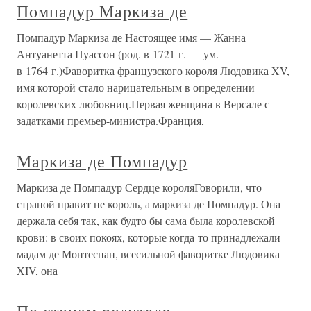
Помпадур Маркиза де
Помпадур Маркиза де Настоящее имя — Жанна
Антуанетта Пуассон (род. в 1721 г. — ум.
в 1764 г.)Фаворитка французского короля Людовика XV,
имя которой стало нарицательным в определении
королевских любовниц.Первая женщина в Версале с
задатками премьер-министра.Франция,
Маркиза де Помпадур
Маркиза де Помпадур Сердце короляГоворили, что
страной правит не король, а маркиза де Помпадур. Она
держала себя так, как будто бы сама была королевской
крови: в своих покоях, которые когда-то принадлежали
мадам де Монтеспан, всесильной фаворитке Людовика
XIV, она