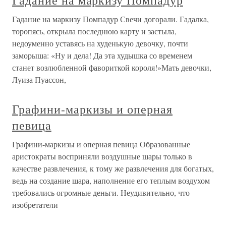
Гадание на маркизу Помпадур
Гадание на маркизу Помпадур Свечи догорали. Гадалка,
торопясь, открыла последнюю карту и застыла,
недоуменно уставясь на худенькую девочку, почти
заморыша: «Ну и дела! Да эта худышка со временем
станет возлюбленной фавориткой короля!»Мать девочки,
Луиза Пуассон,
Графини-маркизы и оперная
певица
Графини-маркизы и оперная певица Образованные
аристократы восприняли воздушные шары только в
качестве развлечения, к тому же развлечения для богатых,
ведь на создание шара, наполнение его теплым воздухом
требовались огромные деньги. Неудивительно, что
изобретатели