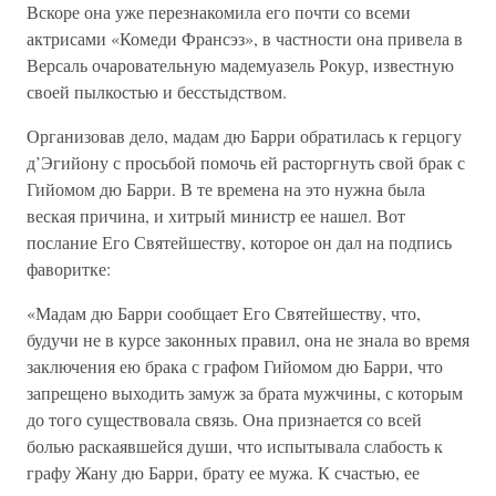
Вскоре она уже перезнакомила его почти со всеми
актрисами «Комеди Франсэз», в частности она привела в
Версаль очаровательную мадемуазель Рокур, известную
своей пылкостью и бесстыдством.
Организовав дело, мадам дю Барри обратилась к герцогу
д’Эгийону с просьбой помочь ей расторгнуть свой брак с
Гийомом дю Барри. В те времена на это нужна была
веская причина, и хитрый министр ее нашел. Вот
послание Его Святейшеству, которое он дал на подпись
фаворитке:
«Мадам дю Барри сообщает Его Святейшеству, что,
будучи не в курсе законных правил, она не знала во время
заключения ею брака с графом Гийомом дю Барри, что
запрещено выходить замуж за брата мужчины, с которым
до того существовала связь. Она признается со всей
болью раскаявшейся души, что испытывала слабость к
графу Жану дю Барри, брату ее мужа. К счастью, ее