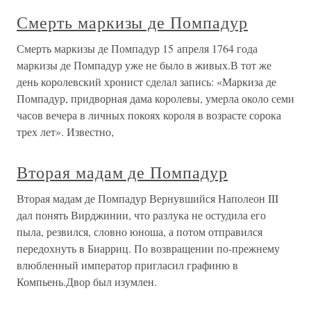
Смерть маркизы де Помпадур
Смерть маркизы де Помпадур 15 апреля 1764 года
маркизы де Помпадур уже не было в живых.В тот же
день королевский хронист сделал запись: «Маркиза де
Помпадур, придворная дама королевы, умерла около семи
часов вечера в личных покоях короля в возрасте сорока
трех лет». Известно,
Вторая мадам де Помпадур
Вторая мадам де Помпадур Вернувшийся Наполеон III
дал понять Вирджинии, что разлука не остудила его
пыла, резвился, словно юноша, а потом отправился
передохнуть в Биарриц. По возвращении по-прежнему
влюбленный император пригласил графиню в
Компьень.Двор был изумлен.