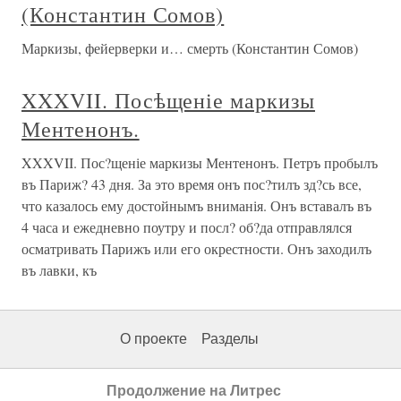
(Константин Сомов)
Маркизы, фейерверки и… смерть (Константин Сомов)
XXXVII. Посѣщеніе маркизы
Ментенонъ.
XXXVII. Пос?щеніе маркизы Ментенонъ. Петръ пробылъ
въ Париж? 43 дня. За это время онъ пос?тилъ зд?сь все,
что казалось ему достойнымъ вниманія. Онъ вставалъ въ
4 часа и ежедневно поутру и посл? об?да отправлялся
осматривать Парижъ или его окрестности. Онъ заходилъ
въ лавки, къ
О проекте
Разделы
Продолжение на Литрес