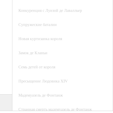
Конкуренция с Луизой де Лавалльер
Супружеские баталии
Новая куртизанка короля
Замок де Кланьи
Семь детей от короля
Пресыщение Людовика XIV
Мадемуазель де Фонтанж
Странная смерть мадемуазель де Фонтанж