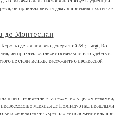
му, что какая-то дама настойчиво требует аудиенции.
ремя, он приказал ввести даму в приемный зал и сам
а де Монтеспан
Король сделал вид, что доверяет ей &lt;…&gt; Во
ения, он приказал остановить начавшийся судебный
этого не стали меньше рассуждать о прекрасной
тах шли с переменным успехом, но в целом неважно,
е превосходство маркизы де Помпадур над прошлыми
 света окончательно укрепило ее положение как при