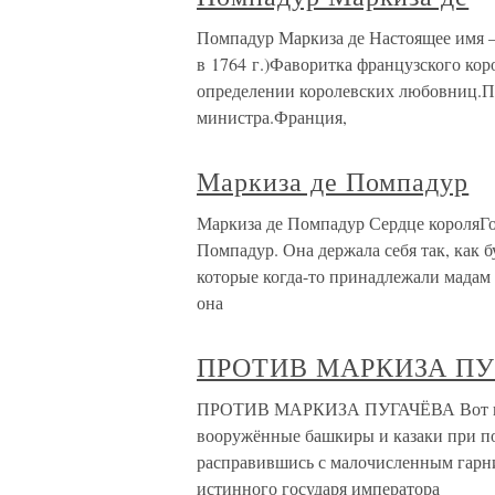
Помпадур Маркиза де Настоящее имя —
в 1764 г.)Фаворитка французского ко
определении королевских любовниц.Пе
министра.Франция,
Маркиза де Помпадур
Маркиза де Помпадур Сердце короляГов
Помпадур. Она держала себя так, как б
которые когда-то принадлежали мадам
она
ПРОТИВ МАРКИЗА ПУ
ПРОТИВ МАРКИЗА ПУГАЧЁВА Вот вам 
вооружённые башкиры и казаки при по
расправившись с малочисленным гарни
истинного государя императора