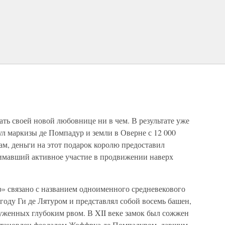
ть своей новой любовнице ни в чем. В результате уже
ул маркизы де Помпадур и земли в Оверне с 12 000
хам, деньги на этот подарок королю предоставил
имавший активное участие в продвижении наверх
 связано с названием одноименного средневекового
 году Ги де Лятуром и представлял собой восемь башен,
женных глубоким рвом. В XII веке замок был сожжен
осстановлен феодалом Жоффруа де Помпадуром, давшим