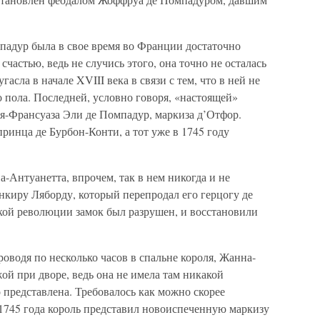
падур была в свое время во Франции достаточно
счастью, ведь не случись этого, она точно не осталась
гасла в начале XVIII века в связи с тем, что в ней не
 пола. Последней, условно говоря, «настоящей»
я-Франсуаза Эли де Помпадур, маркиза д’Отфор.
ринца де Бурбон-Конти, а тот уже в 1745 году
а-Антуанетта, впрочем, так в нем никогда и не
анкиру Ляборду, который перепродал его герцогу де
ой революции замок был разрушен, и восстановили
роводя по несколько часов в спальне короля, Жанна-
ой при дворе, ведь она не имела там никакой
представлена. Требовалось как можно скорее
 1745 года король представил новоиспеченную маркизу