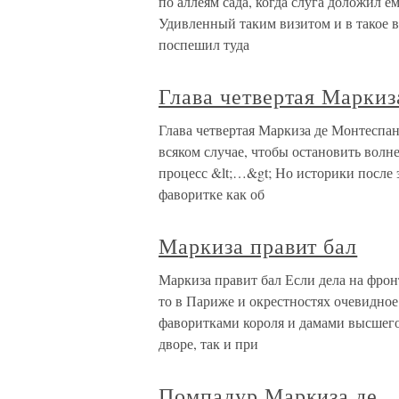
по аллеям сада, когда слуга доложил е
Удивленный таким визитом и в такое в
поспешил туда
Глава четвертая Маркиз
Глава четвертая Маркиза де Монтеспан 
всяком случае, чтобы остановить волн
процесс &lt;…&gt; Но историки после 
фаворитке как об
Маркиза правит бал
Маркиза правит бал Если дела на фрон
то в Париже и окрестностях очевидно
фаворитками короля и дамами высшего
дворе, так и при
Помпадур Маркиза де