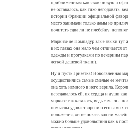
приближенным как свою новую и офи
не оставалось, как тихо негодовать, в
истории Франции официальной фаворит
место занимали только дамы из прили
почитать едва ли не плебейку, непоня
Маркизе де Помпадур злые языки тут ж
в их глазах она мало чем отличается 
одежды и прогулками по вечерним пар
легкой дешевой ткани).
Ну и пусть Гризетка! Новоявленная мар
осуществились самые смелые ее мечтани
она хоть немного в него верила. Корол
передавалось ей, их сердца и души как
маркизе так казалось, ведь сама она п
помыслы удовлетворению его самых с
положения, он не показывал ни малейш
можно больше удовольствия как в пост
таким натиском…