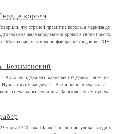
Сердце короля
оворили, что страной правит не король, а маркиза де
удто бы сама была королевской крови: в своих покоях,
 де Монтеспан, всесильной фаворитке Людовика XIV,
А. Безыменский
– Алло-алло, Джиент, какие вести? Давно я дома не
. Ну как идут у нас дела? – Все хорошо, прекрасная
 одного печального сюрприза, За исключеньем пустяка.
рабер
 23 марта 1720 года Шарль Сансон прогуливался один