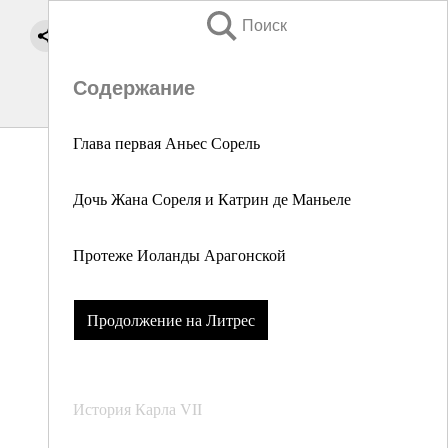
Поиск
Содержание
Глава первая Аньес Сорель
Дочь Жана Сореля и Катрин де Маньеле
Протеже Иоланды Арагонской
Продолжение на Литрес
История Карла VII