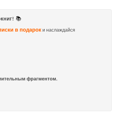
книг! 📚
писки в подарок
и наслаждайся
омительным фрагментом.