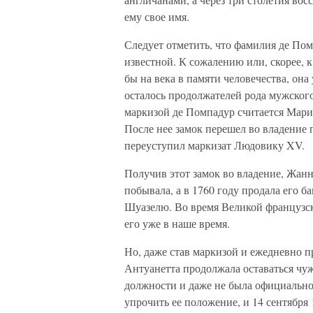
ему свое имя.
Следует отметить, что фамилия де Пом
известной. К сожалению или, скорее, к 
бы на века в памяти человечества, она у
осталось продолжателей рода мужского
маркизой де Помпадур считается Мари
После нее замок перешел во владение п
переуступил маркизат Людовику XV.
Получив этот замок во владение, Жанн
побывала, а в 1760 году продала его б
Шуазелю. Во время Великой французск
его уже в наше время.
Но, даже став маркизой и ежедневно п
Антуанетта продолжала оставаться чуж
должности и даже не была официально 
упрочить ее положение, и 14 сентября