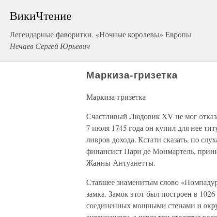
ВикиЧтение
Легендарные фаворитки. «Ночные королевы» Европы
Нечаев Сергей Юрьевич
Маркиза-гризетка
Маркиза-гризетка
Счастливый Людовик XV не мог отказа
7 июля 1745 года он купил для нее тит
ливров дохода. Кстати сказать, по слу
финансист Пари де Монмартель, прин
Жанны-Антуанетты.
Ставшее знаменитым слово «Помпадур»
замка. Замок этот был построен в 1026
соединенных мощными стенами и окру
англичанами, а через три столетия в