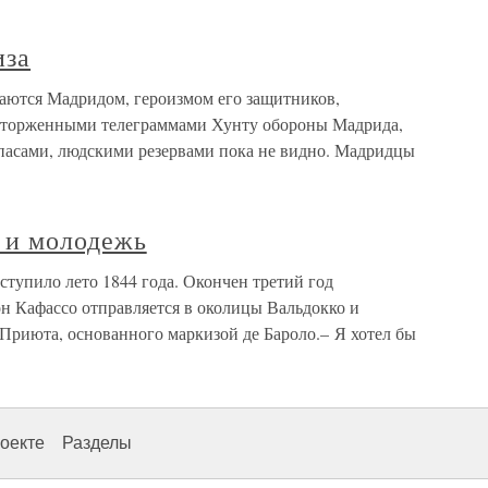
иза
аются Мадридом, героизмом его защитников,
осторженными телеграммами Хунту обороны Мадрида,
пасами, людскими резервами пока не видно. Мадридцы
 и молодежь
ступило лето 1844 года. Окончен третий год
н Кафассо отправляется в околицы Вальдокко и
 Приюта, основанного маркизой де Бароло.– Я хотел бы
оекте
Разделы