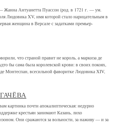
 Жанна Антуанетта Пуассон (род. в 1721 г. — ум.
роля Людовика XV, имя которой стало нарицательным в
рвая женщина в Версале с задатками премьер-
орили, что страной правит не король, а маркиза де
удто бы сама была королевской крови: в своих покоях,
 де Монтеспан, всесильной фаворитке Людовика XIV,
ГАЧЁВА
картинка почти апокалиптическая: недурно
ддержке крестьян занимают Казань, лихо
зоном. Они сражаются за вольности, за наживу — и за