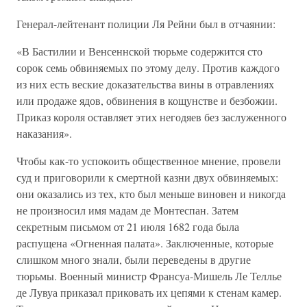
Генерал-лейтенант полиции Ля Рейни был в отчаянии:
«В Бастилии и Венсеннской тюрьме содержится сто
сорок семь обвиняемых по этому делу. Против каждого
из них есть веские доказательства вины в отравлениях
или продаже ядов, обвинения в кощунстве и безбожии.
Приказ короля оставляет этих негодяев без заслуженного
наказания».
Чтобы как-то успокоить общественное мнение, провели
суд и приговорили к смертной казни двух обвиняемых:
они оказались из тех, кто был меньше виновен и никогда
не произносил имя мадам де Монтеспан. Затем
секретным письмом от 21 июля 1682 года была
распущена «Огненная палата». Заключенные, которые
слишком много знали, были переведены в другие
тюрьмы. Военный министр Франсуа-Мишель Ле Теллье
де Лувуа приказал приковать их цепями к стенам камер.