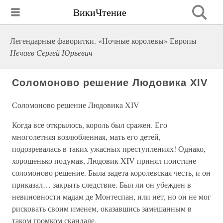
ВикиЧтение
Легендарные фаворитки. «Ночные королевы» Европы
Нечаев Сергей Юрьевич
Соломоново решение Людовика XIV
Соломоново решение Людовика XIV
Когда все открылось, король был сражен. Его
многолетняя возлюбленная, мать его детей,
подозревалась в таких ужасных преступлениях! Однако,
хорошенько подумав, Людовик XIV принял поистине
соломоново решение. Была задета королевская честь, и он
приказал… закрыть следствие. Был ли он убежден в
невиновности мадам де Монтеспан, или нет, но он не мог
рисковать своим именем, оказавшись замешанным в
таком громком скандале.