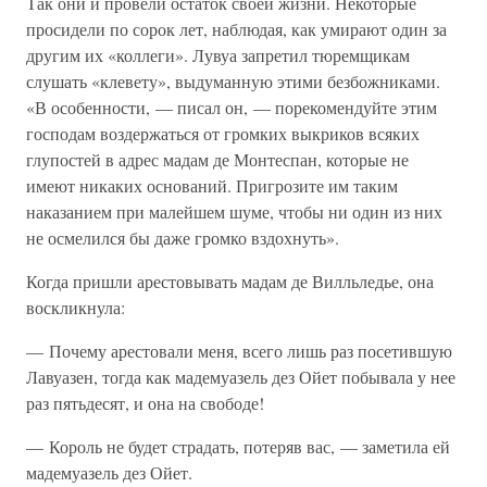
Так они и провели остаток своей жизни. Некоторые
просидели по сорок лет, наблюдая, как умирают один за
другим их «коллеги». Лувуа запретил тюремщикам
слушать «клевету», выдуманную этими безбожниками.
«В особенности, — писал он, — порекомендуйте этим
господам воздержаться от громких выкриков всяких
глупостей в адрес мадам де Монтеспан, которые не
имеют никаких оснований. Пригрозите им таким
наказанием при малейшем шуме, чтобы ни один из них
не осмелился бы даже громко вздохнуть».
Когда пришли арестовывать мадам де Вилльледье, она
воскликнула:
— Почему арестовали меня, всего лишь раз посетившую
Лавуазен, тогда как мадемуазель дез Ойет побывала у нее
раз пятьдесят, и она на свободе!
— Король не будет страдать, потеряв вас, — заметила ей
мадемуазель дез Ойет.