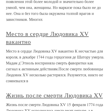
появления этой более молодой и значительно более
умной, чем она, женщины. Но маркизе пока было не до
нее. Она и без того была окружена толпой врагов и
завистников. Многих
Место в сердце Людовика XV
вакантно
Место в сердце Людовика XV вакантно К несчастью для
короля, в декабре 1744 года герцогиня де Шатору умерла.
Мадам д’Этиоль восприняла смерть фаворитки как
сигнал к активным действиям.После смерти любовницы
Людовик XV несколько растерялся. Разумеется, никто не
сомневался в
Жизнь после смерти Людовика XV
Жизнь после смерти Людовика XV 15 февраля 1774 года
Людовику XV исполнилось шестьдесят четыре, а в