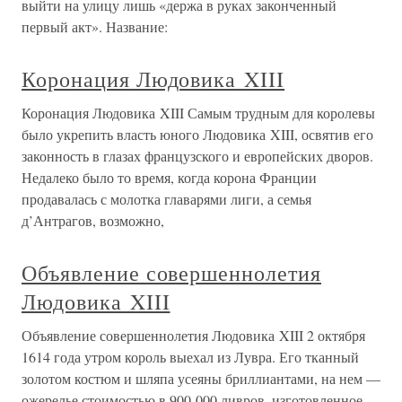
выйти на улицу лишь «держа в руках законченный
первый акт». Название:
Коронация Людовика XIII
Коронация Людовика XIII Самым трудным для королевы
было укрепить власть юного Людовика XIII, освятив его
законность в глазах французского и европейских дворов.
Недалеко было то время, когда корона Франции
продавалась с молотка главарями лиги, а семья
д’Антрагов, возможно,
Объявление совершеннолетия
Людовика XIII
Объявление совершеннолетия Людовика XIII 2 октября
1614 года утром король выехал из Лувра. Его тканный
золотом костюм и шляпа усеяны бриллиантами, на нем —
ожерелье стоимостью в 900 000 ливров, изготовленное