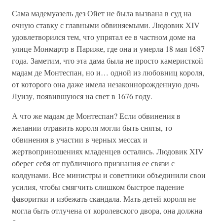
Сама мадемуазель дез Ойет не была вызвана в суд на
очную ставку с главными обвиняемыми. Людовик XIV
удовлетворился тем, что упрятал ее в частном доме на
улице Монмартр в Париже, где она и умерла 18 мая 1687
года. Заметим, что эта дама была не просто камеристкой
мадам де Монтеспан, но и… одной из любовниц короля,
от которого она даже имела незаконнорожденную дочь
Луизу, появившуюся на свет в 1676 году.
А что же мадам де Монтеспан? Если обвинения в
желании отравить короля могли быть сняты, то
обвинения в участии в черных мессах и
жертвоприношениях младенцев остались. Людовик XIV
оберег себя от публичного признания ее связи с
колдунами. Все министры и советники объединили свои
усилия, чтобы смягчить слишком быстрое падение
фаворитки и избежать скандала. Мать детей короля не
могла быть отлучена от королевского двора, она должна