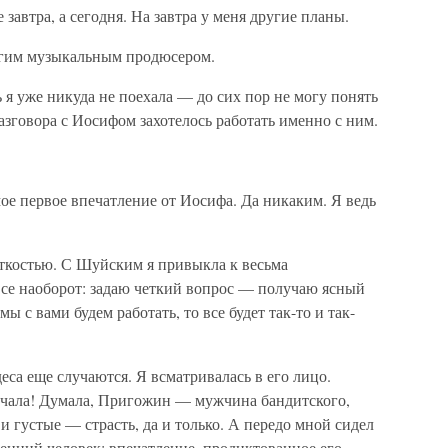
 завтра, а сегодня. На завтра у меня другие планы.
ругим музыкальным продюсером.
я уже никуда не поехала — до сих пор не могу понять
азговора с Иосифом захотелось работать именно с ним.
ое первое впечатление от Иосифа. Да никаким. Я ведь
еткостью. С Шуйским я привыкла к весьма
се наоборот: задаю четкий вопрос — получаю ясный
 с вами будем работать, то все будет так-то и так-
деса еще случаются. Я всматривалась в его лицо.
мечала! Думала, Пригожин — мужчина бандитского,
 густые — страсть, да и только. А передо мной сидел
енний человек; впечатление, продиктованное его