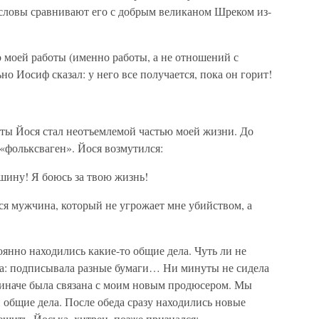
словы сравнивают его с добрым великаном Шреком из-
 моей работы (именно работы, а не отношений с
но Иосиф сказал: у него все получается, пока он горит!
ты Йося стал неотъемлемой частью моей жизни. До
 «фольксваген». Йося возмутился:
шину! Я боюсь за твою жизнь!
ся мужчина, который не угрожает мне убийством, а
оянно находились какие-то общие дела. Чуть ли не
а: подписывала разные бумаги… Ни минуты не сидела
ли иначе была связана с моим новым продюсером. Мы
и общие дела. После обеда сразу находились новые
шить. Йоська, хитрец, позже признался: