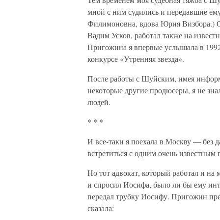
мной с ним судились и передавшие ему
Филимоновна, вдова Юрия Визбора.) О
Вадим Усков, работал также на извес
Пригожина я впервые услышала в 1992 
конкурсе «Утренняя звезда».
После работы с Шуйским, имея информ
некоторые другие продюсеры, я не знал
людей.
* * *
И все-таки я поехала в Москву — без д
встретиться с одним очень известным
Но тот адвокат, который работал и на 
и спросил Иосифа, было ли бы ему инт
передал трубку Иосифу. Пригожин пре
сказала: