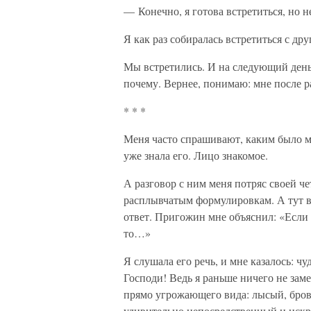
— Конечно, я готова встретиться, но не
Я как раз собиралась встретиться с д
Мы встретились. И на следующий день 
почему. Вернее, понимаю: мне после р
* * *
Меня часто спрашивают, каким было м
уже знала его. Лицо знакомое.
А разговор с ним меня потряс своей ч
расплывчатым формулировкам. А тут в
ответ. Пригожин мне объяснил: «Если мы
то…»
Я слушала его речь, и мне казалось: чу
Господи! Ведь я раньше ничего не за
прямо угрожающего вида: лысый, брови
удивительно непосредственный и искр