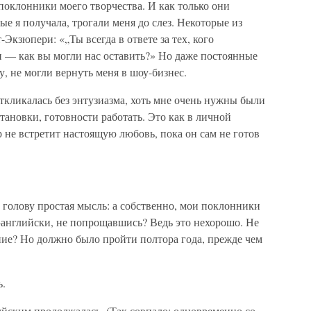
оклонники моего творчества. И как только они
ые я получала, трогали меня до слез. Некоторые из
Экзюпери: «„Ты всегда в ответе за тех, кого
и — как вы могли нас оставить?» Но даже постоянные
у, не могли вернуть меня в шоу-бизнес.
кликалась без энтузиазма, хоть мне очень нужны были
тановки, готовности работать. Это как в личной
р не встретит настоящую любовь, пока он сам не готов
голову простая мысль: а собственно, мои поклонники
о-английски, не попрощавшись? Ведь это нехорошо. Не
ние? Но должно было пройти полтора года, прежде чем
ь.
уйским продолжалась. (Так совпало: одновременно со