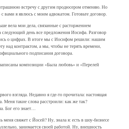
втрашнюю встречу с другим продюсером отменяю. Но
 с вами я явлюсь с моим адвокатом. Готовьте договор.
ьше вела мои дела, связанные с расторжением
 следующий день все предложения Иосифа. Разговор
ись о цифрах. В итоге мы с Иосифом решили: нашим
ту над контрактом, а мы, чтобы не терять времени,
 официального подписания договора.
и записаны композиции «Была любовь» и «Перелей
вого взгляда. Недавно я где-то прочитала: настоящая
а. Меня такие слова расстроили: как же так?
а. Бог его знает…
ь меня свяжет с Йосей? Ну, знала я: есть в шоу-бизнесе
аллельно, занимается своей работой. Ну, внешность