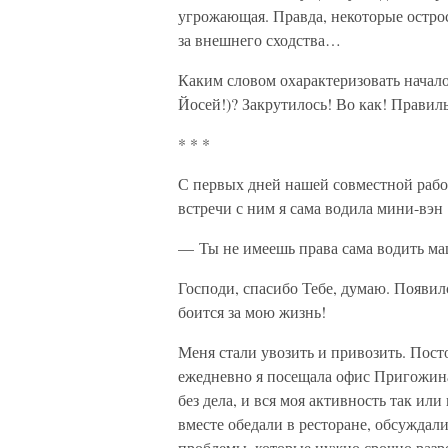
угрожающая. Правда, некоторые остро
за внешнего сходства…
Каким словом охарактеризовать начало
Йосей!)? Закрутилось! Во как! Правиль
* * *
С первых дней нашей совместной рабо
встречи с ним я сама водила мини-вэн
— Ты не имеешь права сама водить ма
Господи, спасибо Тебе, думаю. Появил
боится за мою жизнь!
Меня стали увозить и привозить. Пост
ежедневно я посещала офис Пригожин
без дела, и вся моя активность так и
вместе обедали в ресторане, обсуждал
проблемы, которые нужно срочно разре