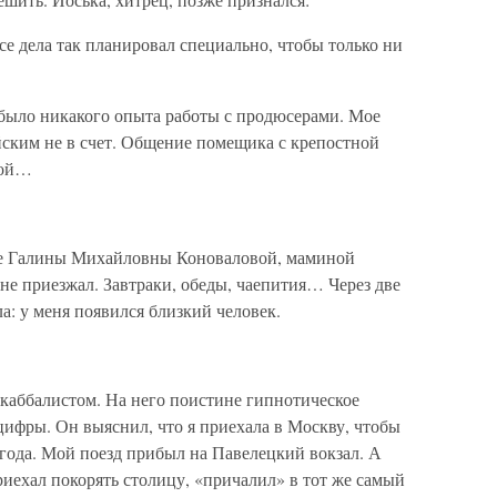
се дела так планировал специально, чтобы только ни
е было никакого опыта работы с продюсерами. Мое
ским не в счет. Общение помещика с крепостной
той…
мье Галины Михайловны Коноваловой, маминой
не приезжал. Завтраки, обеды, чаепития… Через две
а: у меня появился близкий человек.
каббалистом. На него поистине гипнотическое
цифры. Он выяснил, что я приехала в Москву, чтобы
5 года. Мой поезд прибыл на Павелецкий вокзал. А
риехал покорять столицу, «причалил» в тот же самый