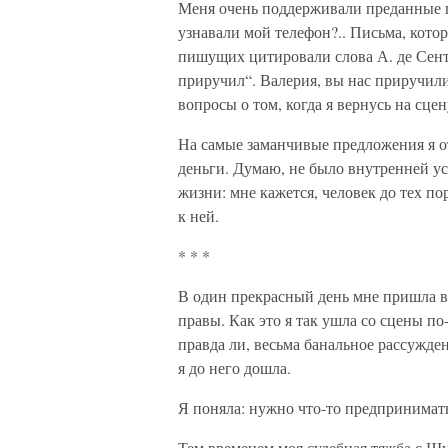
Меня очень поддерживали преданные п
узнавали мой телефон?.. Письма, котор
пишущих цитировали слова А. де Сент-
приручил“. Валерия, вы нас приручил
вопросы о том, когда я вернусь на сцен
На самые заманчивые предложения я от
деньги. Думаю, не было внутренней ус
жизни: мне кажется, человек до тех по
к ней.
* * *
В один прекрасный день мне пришла в 
правы. Как это я так ушла со сцены п
правда ли, весьма банальное рассужде
я до него дошла.
Я поняла: нужно что-то предпринимат
Тем временем моя судебная тяжба с Ш