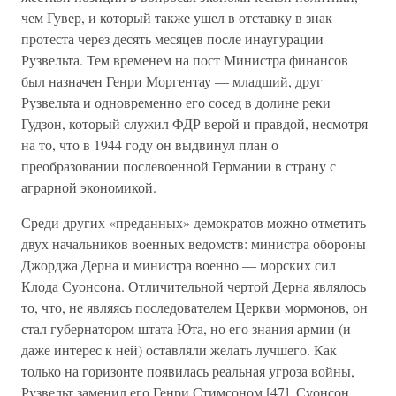
чем Гувер, и который также ушел в отставку в знак
протеста через десять месяцев после инаугурации
Рузвельта. Тем временем на пост Министра финансов
был назначен Генри Моргентау — младший, друг
Рузвельта и одновременно его сосед в долине реки
Гудзон, который служил ФДР верой и правдой, несмотря
на то, что в 1944 году он выдвинул план о
преобразовании послевоенной Германии в страну с
аграрной экономикой.
Среди других «преданных» демократов можно отметить
двух начальников военных ведомств: министра обороны
Джорджа Дерна и министра военно — морских сил
Клода Суонсона. Отличительной чертой Дерна являлось
то, что, не являясь последователем Церкви мормонов, он
стал губернатором штата Юта, но его знания армии (и
даже интерес к ней) оставляли желать лучшего. Как
только на горизонте появилась реальная угроза войны,
Рузвельт заменил его Генри Стимсоном [47]. Суонсон,