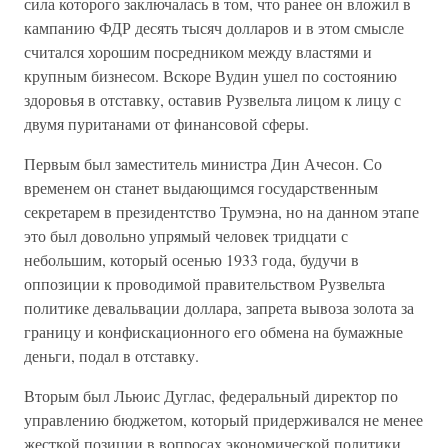
сила которого заключалась в том, что ранее он вложил в
кампанию ФДР десять тысяч долларов и в этом смысле
считался хорошим посредником между властями и
крупным бизнесом. Вскоре Вудин ушел по состоянию
здоровья в отставку, оставив Рузвельта лицом к лицу с
двумя пуританами от финансовой сферы.
Первым был заместитель министра Дин Ачесон. Со
временем он станет выдающимся государственным
секретарем в президентство Трумэна, но на данном этапе
это был довольно упрямый человек тридцати с
небольшим, который осенью 1933 года, будучи в
оппозиции к проводимой правительством Рузвельта
политике девальвации доллара, запрета вывоза золота за
границу и конфискационного его обмена на бумажные
деньги, подал в отставку.
Вторым был Льюис Дуглас, федеральный директор по
управлению бюджетом, который придерживался не менее
жесткой позиции в вопросах экономической политики,