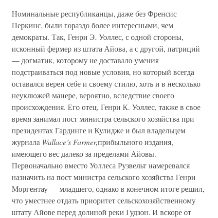
Номинальные республиканцы, даже без Френсис
Перкинс, были гораздо более интересными, чем
демократы. Так, Генри Э. Уоллес, с одной стороны,
исконный фермер из штата Айова, а с другой, патриций
— догматик, которому не доставало умения
подстраиваться под новые условия, но который всегда
оставался верен себе и своему стилю, хоть и в несколько
неуклюжей манере, вероятно, вследствие своего
происхождения. Его отец, Генри К. Уоллес, также в свое
время занимал пост министра сельского хозяйства при
президентах Гардинге и Кулидже и был владельцем
журнала
Wallace’s Farmer,
прибыльного издания,
имеющего вес далеко за пределами Айовы.
Первоначально вместо Уоллеса Рузвельт намеревался
назначить на пост министра сельского хозяйства Генри
Моргентау — младшего, однако в конечном итоге решил,
что уместнее отдать приоритет сельскохозяйственному
штату Айове перед долиной реки Гудзон. И вскоре от