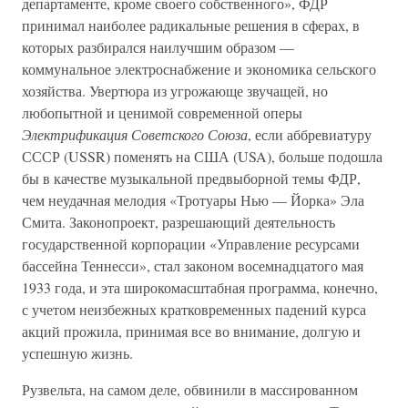
департаменте, кроме своего собственного», ФДР
принимал наиболее радикальные решения в сферах, в
которых разбирался наилучшим образом —
коммунальное электроснабжение и экономика сельского
хозяйства. Увертюра из угрожающе звучащей, но
любопытной и ценимой современной оперы
Электрификация Советского Союза
, если аббревиатуру
СССР (USSR) поменять на США (USA), больше подошла
бы в качестве музыкальной предвыборной темы ФДР,
чем неудачная мелодия «Тротуары Нью — Йорка» Эла
Смита. Законопроект, разрешающий деятельность
государственной корпорации «Управление ресурсами
бассейна Теннесси», стал законом восемнадцатого мая
1933 года, и эта широкомасштабная программа, конечно,
с учетом неизбежных кратковременных падений курса
акций прожила, принимая все во внимание, долгую и
успешную жизнь.
Рузвельта, на самом деле, обвинили в массированном