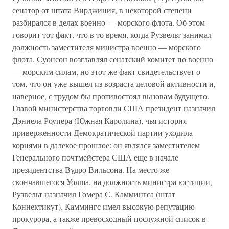
сенатор от штата Вирджиния, в некоторой степени
разбирался в делах военно — морского флота. Об этом
говорит тот факт, что в то время, когда Рузвельт занимал
должность заместителя министра военно — морского
флота, Суонсон возглавлял сенатский комитет по военно
— морским силам, но этот же факт свидетельствует о
том, что он уже вышел из возраста деловой активности и,
наверное, с трудом бы противостоял вызовам будущего.
Главой министерства торговли США президент назначил
Дэниела Роупера (Южная Каролина), чья история
приверженности Демократической партии уходила
корнями в далекое прошлое: он являлся заместителем
Генерального почтмейстера США еще в начале
президентства Вудро Вильсона. На место же
скончавшегося Уолша, на должность министра юстиции,
Рузвельт назначил Гомера С. Каммингса (штат
Коннектикут). Каммингс имел высокую репутацию
прокурора, а также превосходный послужной список в