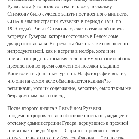
Рузвельтом (что было совсем неплохо, поскольку
Стимсону было суждено занять пост военного министра
США в администрации Рузвельта в период с 1940 по
1945 годы). Визит Стимсона сделал возможной новую
встречу с Гувером, которая состоялась в Белом доме
двадцатого января. Встреча эта была так же совершенно
непродуктивной, как и встреча в ноябре, хотя и не
привела к предполагаемому сплошному молчанию обоих
президентов во время совместной поездки к зданию
Капитолия в День инаугурации. На фотографии видно,
что они на самом деле обмениваются какими?то
репликами, хотя их содержание, вероятно, было таким же
безрадостным, как и погода.
После второго визита в Белый дом Рузвельт
продемонстрировал свою обособленность от уходящей в
отставку администрации Гувера, вернувшись к прежней
привычке, еще до Уорм — Спрингс, проводить свой
отпуск, плавая на яхте у берегов Флориды. Эта поездка