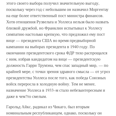
этого своего выбора получил значительную выгоду,
поскольку через год с небольшим он назначил Моргентау
на еще более ответственный пост министра финансов.
Хотя отношения Рузвельта и Уоллеса нельзя было назвать
близкой дружбой, но Франклин испытывал к Уоллесу
симпатию настолько крепкую, что предложил ему пост
вице — президента США во время предвыборной
кампании на выборах президента в 1940 году. По
окончании президентского срока ФДР тихо распрощался
с ним, избрав кандидатом на вице — президентскую
должность Гарри Трумэна, чем спас западный мир, — по
крайней мере, с точки зрения здравого смысла — от угроз
президентства Уоллеса после того, как победа Союзных
войск переросла в холодную войну. Тем не менее,
назначение Уоллеса в 1933–м стало небезынтересным и
даже в чем?то смелым.
Гарольд Айкс, радикал из Чикаго, был вторым
номинальным республиканцем, однако, поскольку он