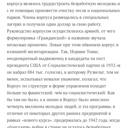
корпуса являлось трудоустроить безработную молодежь и
с ее помощью произвести очистку лесов и национальных
парков. Члены корпуса размещались в специальных
лагерях и получали один доллар за свою работу.
Руководство корпусом осуществлялось армией, от чего
формулировка «Гражданский» в названии звучала
несколько иронично. Левые при этом обвиняли корпус в
излишней милитаризации. Так, Норман Томас,
неоднократный выдвиженец в кандидаты на пост
президента США от Социалистической партии (в 1932–м
он набрал 884 тыс. голосов), к которому Рузвельт, тем не
менее, испытывал немалое уважение, полагал, что
Корпус по структуре и форме управления походит
больше на фашистский, чем на социалистический. Как
бы там ни было, а к июню в Корпус было зачислено
четверть миллиона молодых людей, и эта программа, в
отличие от некоторых других ранних предприятий в
рамках «нового курса», продержалась до 1942 года, когда
«благодаря» войне в стране не осталось безработных.