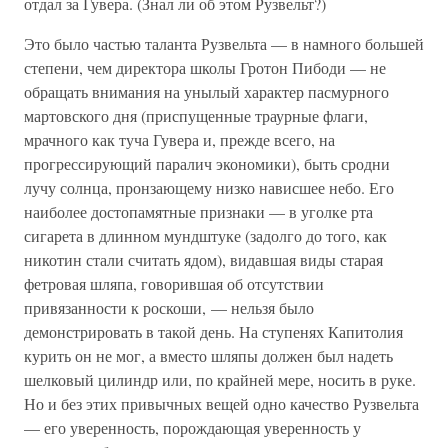
отдал за Гувера. (Знал ли об этом Рузвельт?)
Это было частью таланта Рузвельта — в намного большей
степени, чем директора школы Гротон Пибоди — не
обращать внимания на унылый характер пасмурного
мартовского дня (приспущенные траурные флаги,
мрачного как туча Гувера и, прежде всего, на
прогрессирующий паралич экономики), быть сродни
лучу солнца, пронзающему низко нависшее небо. Его
наиболее достопамятные признаки — в уголке рта
сигарета в длинном мундштуке (задолго до того, как
никотин стали считать ядом), видавшая виды старая
фетровая шляпа, говорившая об отсутствии
привязанности к роскоши, — нельзя было
демонстрировать в такой день. На ступенях Капитолия
курить он не мог, а вместо шляпы должен был надеть
шелковый цилиндр или, по крайней мере, носить в руке.
Но и без этих привычных вещей одно качество Рузвельта
— его уверенность, порождающая уверенность у