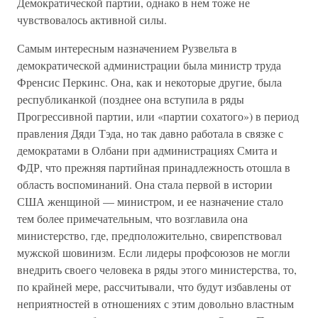
Демократической партии, однако в нем тоже не
чувствовалось активной силы.
Самым интересным назначением Рузвельта в
демократической администрации была министр труда
Френсис Перкинс. Она, как и некоторые другие, была
республиканкой (позднее она вступила в ряды
Прогрессивной партии, или «партии сохатого») в период
правления Дяди Тэда, но так давно работала в связке с
демократами в Олбани при администрациях Смита и
ФДР, что прежняя партийная принадлежность отошла в
область воспоминаний. Она стала первой в истории
США женщиной — министром, и ее назначение стало
тем более примечательным, что возглавила она
министерство, где, предположительно, свирепствовал
мужской шовинизм. Если лидеры профсоюзов не могли
внедрить своего человека в ряды этого министерства, то,
по крайней мере, рассчитывали, что будут избавлены от
неприятностей в отношениях с этим довольно властным