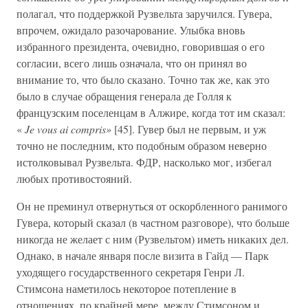
полагал, что поддержкой Рузвельта заручился. Гувера,
впрочем, ожидало разочарование. Улыбка вновь
избранного президента, очевидно, говорившая о его
согласии, всего лишь означала, что он принял во
внимание то, что было сказано. Точно так же, как это
было в случае обращения генерала де Голля к
французским поселенцам в Алжире, когда тот им сказал:
«
Je vous ai compris»
[45]. Гувер был не первым, и уж
точно не последним, кто подобным образом неверно
истолковывал Рузвельта. ФДР, насколько мог, избегал
любых противостояний.
Он не преминул отвернуться от оскорбленного ранимого
Гувера, который сказал (в частном разговоре), что больше
никогда не желает с ним (Рузвельтом) иметь никаких дел.
Однако, в начале января после визита в Гайд — Парк
уходящего государственного секретаря Генри Л.
Стимсона наметилось некоторое потепление в
отношениях, по крайней мере, между Стимсоном и