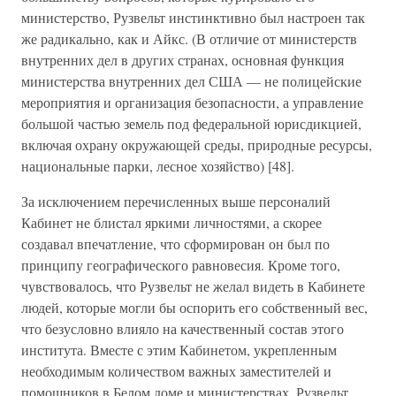
министерство, Рузвельт инстинктивно был настроен так
же радикально, как и Айкс. (В отличие от министерств
внутренних дел в других странах, основная функция
министерства внутренних дел США — не полицейские
мероприятия и организация безопасности, а управление
большой частью земель под федеральной юрисдикцией,
включая охрану окружающей среды, природные ресурсы,
национальные парки, лесное хозяйство) [48].
За исключением перечисленных выше персоналий
Кабинет не блистал яркими личностями, а скорее
создавал впечатление, что сформирован он был по
принципу географического равновесия. Кроме того,
чувствовалось, что Рузвельт не желал видеть в Кабинете
людей, которые могли бы оспорить его собственный вес,
что безусловно влияло на качественный состав этого
института. Вместе с этим Кабинетом, укрепленным
необходимым количеством важных заместителей и
помощников в Белом доме и министерствах, Рузвельт