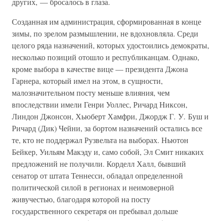
других, — бросалось в глаза.
Созданная им администрация, сформированная в конце
зимы, по зрелом размышлении, не вдохновляла. Среди
целого ряда назначений, которых удостоились демократы,
несколько позиций отошло и республиканцам. Однако,
кроме выбора в качестве вице — президента Джона
Гарнера, который имел на этом, в сущности,
малозначительном посту меньше влияния, чем
впоследствии имели Генри Уоллес, Ричард Никсон,
Линдон Джонсон, Хьюберт Хамфри, Джордж Г. У. Буш и
Ричард (Дик) Чейни, за бортом назначений остались все
те, кто не поддержал Рузвельта на выборах. Ньютон
Бейкер, Уильям Макэду и, само собой, Эл Смит никаких
предложений не получили. Корделл Халл, бывший
сенатор от штата Теннесси, обладал определенной
политической силой в регионах и неимоверной
живучестью, благодаря которой на посту
государственного секретаря он пребывал дольше