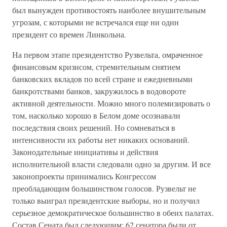
был вынужден противостоять наиболее внушительным
угрозам, с которыми не встречался еще ни один
президент со времен Линкольна.
На первом этапе президентство Рузвельта, омраченное
финансовым кризисом, стремительным снятием
банковских вкладов по всей стране и ежедневными
банкротствами банков, закружилось в водовороте
активной деятельности. Можно много полемизировать о
том, насколько хорошо в Белом доме осознавали
последствия своих решений. Но сомневаться в
интенсивности их работы нет никаких оснований.
Законодательные инициативы и действия
исполнительной власти следовали одно за другим. И все
законопроекты принимались Конгрессом
преобладающим большинством голосов. Рузвельт не
только выиграл президентские выборы, но и получил
серьезное демократическое большинство в обеих палатах.
Состав Сената был следующим: 62 сенатора были от