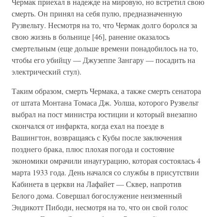
Чермак приехал в надежде на мировую, но встретил свою
смерть. Он принял на себя пулю, предназначенную
Рузвельту. Несмотря на то, что Чермак долго боролся за
свою жизнь в больнице [46], ранение оказалось
смертельным (еще дольше времени понадобилось на то,
чтобы его убийцу — Джузеппе Зангару — посадить на
электрический стул).
Таким образом, смерть Чермака, а также смерть сенатора
от штата Монтана Томаса Дж. Уолша, которого Рузвельт
выбрал на пост министра юстиции и который внезапно
скончался от инфаркта, когда ехал на поезде в
Вашингтон, возвращаясь с Кубы после заключения
позднего брака, плюс плохая погода и состояние
экономики омрачили инаугурацию, которая состоялась 4
марта 1933 года. День начался со службы в присутствии
Кабинета в церкви на Лафайет — Сквер, напротив
Белого дома. Совершал богослужение неизменный
Эндикотт Пибоди, несмотря на то, что он свой голос