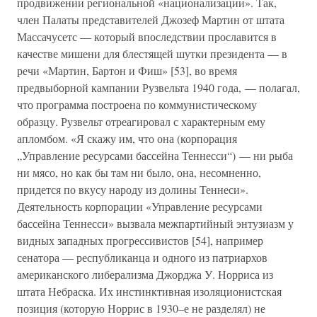
продвижении региональной «национализации». Так,
член Палаты представителей Джозеф Мартин от штата
Массачусетс — который впоследствии прославится в
качестве мишени для блестящей шутки президента — в
речи «Мартин, Бартон и Фиш» [53], во время
предвыборной кампании Рузвельта 1940 года, — полагал,
что программа построена по коммунистическому
образцу. Рузвельт отреагировал с характерным ему
апломбом. «Я скажу им, что она (корпорация
„Управление ресурсами бассейна Теннесси“) — ни рыба
ни мясо, но как бы там ни было, она, несомненно,
придется по вкусу народу из долины Теннеси».
Деятельность корпорации «Управление ресурсами
бассейна Теннесси» вызвала межпартийный энтузиазм у
видных западных прогрессивистов [54], например
сенатора — республиканца и одного из патриархов
американского либерализма Джорджа У. Норриса из
штата Небраска. Их инстинктивная изоляционистская
позиция (которую Норрис в 1930–е не разделял) не