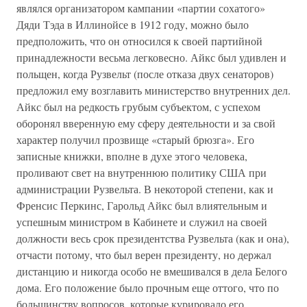
являлся организатором кампании «партии сохатого»
Дяди Тэда в Иллинойсе в 1912 году, можно было
предположить, что он относился к своей партийной
принадлежности весьма легковесно. Айкс был удивлен и
польщен, когда Рузвельт (после отказа двух сенаторов)
предложил ему возглавить министерство внутренних дел.
Айкс был на редкость грубым субъектом, с успехом
оборонял вверенную ему сферу деятельности и за свой
характер получил прозвище «старый брюзга». Его
записные книжки, вполне в духе этого человека,
проливают свет на внутреннюю политику США при
администрации Рузвельта. В некоторой степени, как и
Френсис Перкинс, Гарольд Айкс был влиятельным и
успешным министром в Кабинете и служил на своей
должности весь срок президентства Рузвельта (как и она),
отчасти потому, что был верен президенту, но держал
дистанцию и никогда особо не вмешивался в дела Белого
дома. Его положение было прочным еще оттого, что по
большинству вопросов, которые курировало его