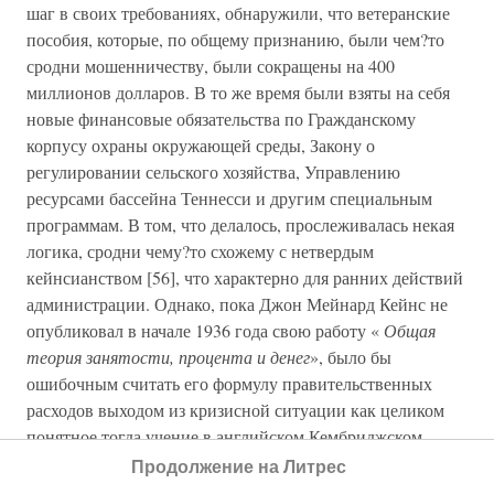
шаг в своих требованиях, обнаружили, что ветеранские
пособия, которые, по общему признанию, были чем?то
сродни мошенничеству, были сокращены на 400
миллионов долларов. В то же время были взяты на себя
новые финансовые обязательства по Гражданскому
корпусу охраны окружающей среды, Закону о
регулировании сельского хозяйства, Управлению
ресурсами бассейна Теннесси и другим специальным
программам. В том, что делалось, прослеживалась некая
логика, сродни чему?то схожему с нетвердым
кейнсианством [56], что характерно для ранних действий
администрации. Однако, пока Джон Мейнард Кейнс не
опубликовал в начале 1936 года свою работу «
Общая
теория занятости, процента и денег
», было бы
ошибочным считать его формулу правительственных
расходов выходом из кризисной ситуации как целиком
понятное тогда учение в английском Кембриджском
университете, не говоря уже о Вашингтоне на заре
Продолжение на Литрес
формирования экономической политики «нового курса».