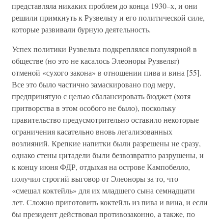
представляла никаких проблем до конца 1930–х, и они
решили примкнуть к Рузвельту и его политической силе,
которые развивали бурную деятельность.
Успех политики Рузвельта подкреплялся популярной в
обществе (но это не касалось Элеоноры Рузвельт)
отменой «сухого закона» в отношении пива и вина [55].
Все это было частично замаскировано под меру,
предпринятую с целью сбалансировать бюджет (хотя
притворства в этом особого не было), поскольку
правительство предусмотрительно оставило некоторые
ограничения касательно вновь легализованных
возлияний. Крепкие напитки были разрешены не сразу,
однако стены цитадели были безвозвратно разрушены, и
к концу июня ФДР, отдыхая на острове Кампобелло,
получил строгий выговор от Элеоноры за то, что
«смешал коктейль» для их младшего сына семнадцати
лет. Сложно приготовить коктейль из пива и вина, и если
бы президент действовал противозаконно, а также, по