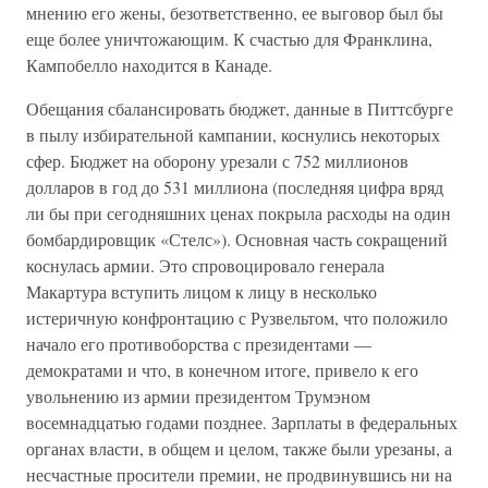
мнению его жены, безответственно, ее выговор был бы
еще более уничтожающим. К счастью для Франклина,
Кампобелло находится в Канаде.
Обещания сбалансировать бюджет, данные в Питтсбурге
в пылу избирательной кампании, коснулись некоторых
сфер. Бюджет на оборону урезали с 752 миллионов
долларов в год до 531 миллиона (последняя цифра вряд
ли бы при сегодняшних ценах покрыла расходы на один
бомбардировщик «Стелс»). Основная часть сокращений
коснулась армии. Это спровоцировало генерала
Макартура вступить лицом к лицу в несколько
истеричную конфронтацию с Рузвельтом, что положило
начало его противоборства с президентами —
демократами и что, в конечном итоге, привело к его
увольнению из армии президентом Трумэном
восемнадцатью годами позднее. Зарплаты в федеральных
органах власти, в общем и целом, также были урезаны, а
несчастные просители премии, не продвинувшись ни на