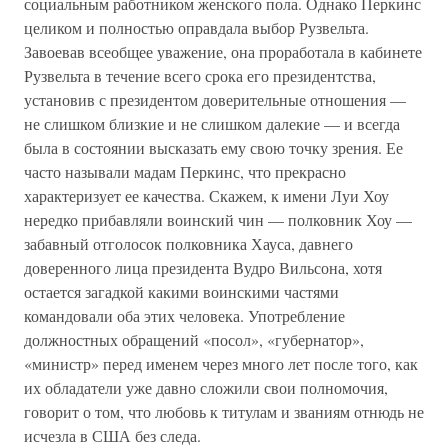
социальным работником женского пола. Однако Перкинс
целиком и полностью оправдала выбор Рузвельта.
Завоевав всеобщее уважение, она проработала в кабинете
Рузвельта в течение всего срока его президентства,
установив с президентом доверительные отношения —
не слишком близкие и не слишком далекие — и всегда
была в состоянии высказать ему свою точку зрения. Ее
часто называли мадам Перкинс, что прекрасно
характеризует ее качества. Скажем, к имени Луи Хоу
нередко прибавляли воинский чин — полковник Хоу —
забавный отголосок полковника Хауса, давнего
доверенного лица президента Вудро Вильсона, хотя
остается загадкой какими воинскими частями
командовали оба этих человека. Употребление
должностных обращений «посол», «губернатор»,
«министр» перед именем через много лет после того, как
их обладатели уже давно сложили свои полномочия,
говорит о том, что любовь к титулам и званиям отнюдь не
исчезла в США без следа.