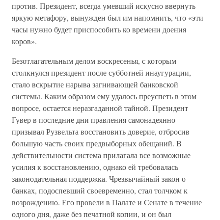
против. Президент, всегда умевший искусно ввернуть
яркую метафору, вынужден был им напомнить, что «эти
часы нужно будет приспособить ко времени доения
коров».
Безотлагательным делом воскресенья, с которым
столкнулся президент после субботней инаугурации,
стало вскрытие нарыва загнивающей банковской
системы. Каким образом ему удалось преуспеть в этом
вопросе, остается неразгаданной тайной. Президент
Гувер в последние дни правления самонадеянно
призывал Рузвельта восстановить доверие, отбросив
большую часть своих предвыборных обещаний. В
действительности система прилагала все возможные
усилия к восстановлению, однако ей требовалась
законодательная поддержка. Чрезвычайный закон о
банках, подоспевший своевременно, стал толчком к
возрождению. Его провели в Палате и Сенате в течение
одного дня, даже без печатной копии, и он был