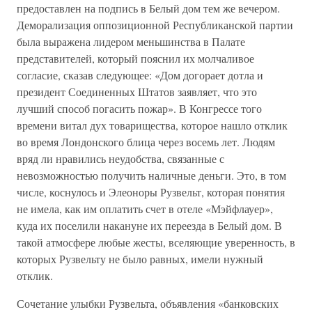
предоставлен на подпись в Белый дом тем же вечером.
Деморализация оппозиционной Республиканской партии
была выражена лидером меньшинства в Палате
представителей, который пояснил их молчаливое
согласие, сказав следующее: «Дом догорает дотла и
президент Соединенных Штатов заявляет, что это
лучший способ погасить пожар». В Конгрессе того
времени витал дух товарищества, которое нашло отклик
во время Лондонского блица через восемь лет. Людям
вряд ли нравились неудобства, связанные с
невозможностью получить наличные деньги. Это, в том
числе, коснулось и Элеоноры Рузвельт, которая понятия
не имела, как им оплатить счет в отеле «Мэйфлауер»,
куда их поселили накануне их переезда в Белый дом. В
такой атмосфере любые жесты, вселяющие уверенность, в
которых Рузвельту не было равных, имели нужный
отклик.
Сочетание улыбки Рузвельта, объявления «банковских