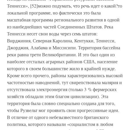
Теннесси», [52]можно подумать, что речь идет о какой?то
локальной программе, но фактически это была
масштабная программа регионального развития в одной
из наибеднейших частей Соединенных Штатов. Река
Теннесси несет свои воды через семь штатов:
Вирджиния, Северная Каролина, Кентукки, Теннесси,
Джорджия, Алабама и Миссисипи. Территория бассейна
реки равна трети Великобритании. И это был один из
наиболее отсталых аграрных районов США, население
которого в своем большинстве жило в крайней нужде.
Кроме всего прочего, районы характеризовались высокой
частотностью наводнений, тут свирепствовала малярия и
отсутствовала электроэнергия (только 3 % фермерских
хозяйств обладали этим благом цивилизации). Эта
территория была словно специально создана для того,
чтобы Рузвельт мог проявить свои прогрессивные идеи.
В отличие от одного небезызвестного британского
политика, которого называли «социалистом в любом