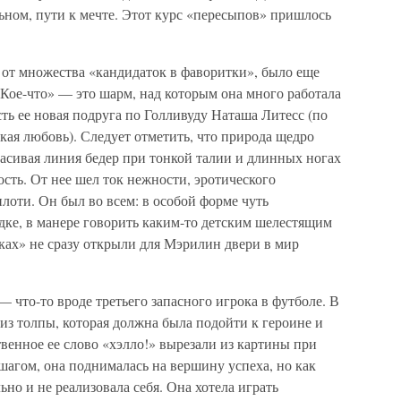
ьном, пути к мечте. Этот курс «пересыпов» пришлось
е от множества «кандидаток в фаворитки», было еще
Кое-что» — это шарм, над которым она много работала
сть ее новая подруга по Голливуду Наташа Литесс (по
ская любовь). Следует отметить, что природа щедро
асивая линия бедер при тонкой талии и длинных ногах
сть. От нее шел ток нежности, эротического
лоти. Он был во всем: в особой форме чуть
дке, в манере говорить каким-то детским шелестящим
уках» не сразу открыли для Мэрилин двери в мир
 что-то вроде третьего запасного игрока в футболе. В
из толпы, которая должна была подойти к героине и
твенное ее слово «хэлло!» вырезали из картины при
 шагом, она поднималась на вершину успеха, но как
но и не реализовала себя. Она хотела играть