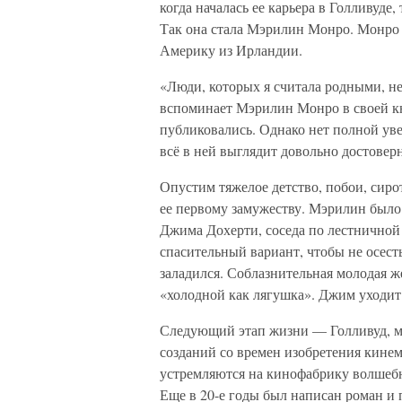
когда началась ее карьера в Голливуде,
Так она стала Мэрилин Монро. Монр
Америку из Ирландии.
«Люди, которых я считала родными, н
вспоминает Мэрилин Монро в своей кн
публиковались. Однако нет полной уве
всё в ней выглядит довольно достовер
Опустим тяжелое детство, побои, сиро
ее первому замужеству. Мэрилин было 
Джима Дохерти, соседа по лестничной 
спасительный вариант, чтобы не осесть
заладился. Соблазнительная молодая ж
«холодной как лягушка». Джим уходит
Следующий этап жизни — Голливуд, ме
созданий со времен изобретения кинем
устремляются на кинофабрику волшебн
Еще в 20-е годы был написан роман и