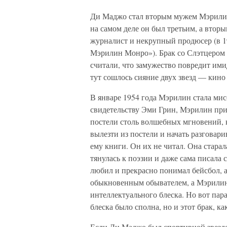
Ди Маджо стал вторым мужем Мэрилин 
на самом деле он был третьим, а втор
журналист и некрупный продюсер (в 1
Мэрилин Монро»). Брак со Слэтцером 
считали, что замужество повредит ими
тут сошлось сияние двух звезд — кино 
В январе 1954 года Мэрилин стала ми
свидетельству Эми Грин, Мэрилин приз
постели столь волшебных мгновений, к
вылезти из постели и начать разговари
ему книги. Он их не читал. Она старал
тянулась к поэзии и даже сама писала 
любил и прекрасно понимал бейсбол, а
обыкновенным обывателем, а Мэрилин М
интеллектуального блеска. Но вот пар
блеска было сполна, но и этот брак, ка
Если Ди Маджо был спортивной звездо