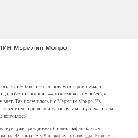
ИН Мэрилин Монро
 взлет, тем больнее падение. В истории немало
а до небес (а Гагарина — до космических небес), а
у влет. Так получилось и с Мэрилин Монро. Из
а ослепительную вершину зрительского успеха, стала
з кончилось.
ествует уже грандиозная библиография об этом
вышла 45-я по счету биография кинозвезды. Ее автор