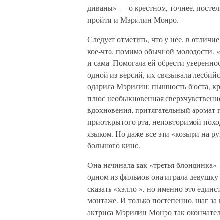
диваны» — о крестном, точнее, постел
пройти и Мэрилин Монро.
Следует отметить, что у нее, в отличи
кое-что, помимо обычной молодости. «
и сама. Помогала ей обрести уверенно
одной из версий, их связывала лесбий
одарила Мэрилин: пышность бюста, кр
плюс необыкновенная сверхчувственно
вдохновения, притягательный аромат п
приоткрытого рта, неповторимой похо
языком. Но даже все эти «козыри на р
большого кино.
Она начинала как «третья блондинка» —
одном из фильмов она играла девушку 
сказать «хэлло!», но именно это единс
монтаже. И только постепенно, шаг за
актриса Мэрилин Монро так окончатель