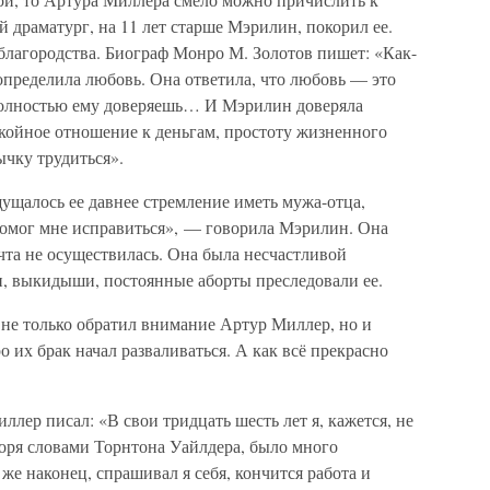
драматург, на 11 лет старше Мэрилин, покорил ее.
благородства. Биограф Монро М. Золотов пишет: «Как-
 определила любовь. Она ответила, что любовь — это
 полностью ему доверяешь… И Мэрилин доверяла
окойное отношение к деньгам, простоту жизненного
ычку трудиться».
щущалось ее давнее стремление иметь мужа-отца,
 помог мне исправиться», — говорила Мэрилин. Она
ечта не осуществилась. Она была несчастливой
, выкидыши, постоянные аборты преследовали ее.
 не только обратил внимание Артур Миллер, но и
о их брак начал разваливаться. А как всё прекрасно
ер писал: «В свои тридцать шесть лет я, кажется, не
оворя словами Торнтона Уайлдера, было много
же наконец, спрашивал я себя, кончится работа и