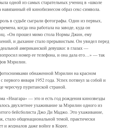
 была одной из самых старательных учениц в «школе
 за навязанный ей кинобизнесом образ секс-символа.
оль в судьбе сыграли фотографы. Один из первых,
емена, когда она работала на заводе, куда он
лиц. «Он прошел мимо стола Нормы Джин, ему
ижений, и дыхание стало прерывистым. Он увидел перед
идеальной американской девушки: в глазах —
опросил номер ее телефона, и она дала его…» — так
афов Мэрилин.
 фотоснимками обнаженной Мэрилин на красном
с первого января 1952 года. Успех потянул за собой и
е чересчур пуританской страной.
ьма «Ниагара» — это и есть год рождения кинозвезды
алось двухлетнее ухаживание за Мэрилин одного из
нитого бейсболиста Джо Ди Маджо. Это ухаживание,
ак, стало общенациональной темой, практически
зет и журналов даже войну в Корее.