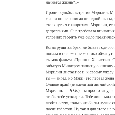
начнется жизнь?..»
Ирония судьбы: встретив Мэрилин, Мил
жизни он не написал ни одной пьесы, 
столкнуться с капризами Мэрилин, е
депрессиями. Она требовала внимания к
условиях творить уже было практичес
Когда рушится брак, не бывает одного
попала в положение жестоко обманут
съемок фильма «Принц и Хористка». С
забытую Миллером записную книжку — 
Мэрилин листает ее и, к своему ужасу,
ты — ангел, но Мэри (это первая жен
Оливье прав! (знаменитый английский
Мэрилин. —
Ю.Б.
). Ты просто занудна
чтобы тебе угождали. Тебе лишь мил то
любезностях, только чтобы ты лучше с
после таблеток. Ну так я для этого не
сгибать не намерен. Никогда! Ты прев