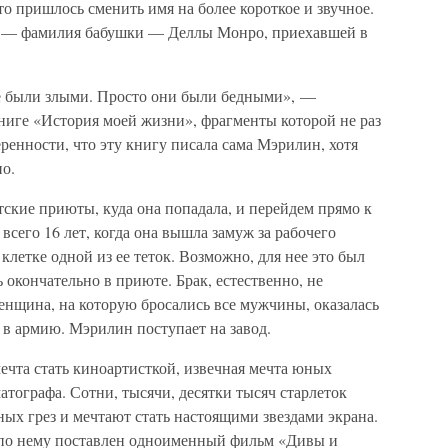
 то пришлось сменить имя на более короткое и звучное.
о — фамилия бабушки — Деллы Монро, приехавшей в
е были злыми. Просто они были бедными», —
иге «История моей жизни», фрагменты которой не раз
ренности, что эту книгу писала сама Мэрилин, хотя
но.
тские приюты, куда она попадала, и перейдем прямо к
всего 16 лет, когда она вышла замуж за рабочего
клетке одной из ее теток. Возможно, для нее это был
 окончательно в приюте. Брак, естественно, не
енщина, на которую бросались все мужчины, оказалась
 в армию. Мэрилин поступает на завод.
чта стать киноартисткой, извечная мечта юных
атографа. Сотни, тысячи, десятки тысяч старлеток
ых грез и мечтают стать настоящими звездами экрана.
 по нему поставлен одноименный фильм «Дивы и