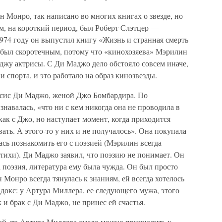
Mонро, так написано во многих книгах о звезде, но
ым, на короткий период, был Роберт Слэтцер —
974 году он выпустил книгу «Жизнь и странная смерть
был скоротечным, потому что «кинохозяева» Мэрилин
джу актрисы. С Ди Маджо дело обстояло совсем иначе,
и спорта, и это работало на образ кинозвезды.
ссис Ди Маджо, женой Джо Бомбардира. По
навалась, «что ни с кем никогда она не проводила в
ак с Джо, но наступает момент, когда приходится
вать. А этого-то у них и не получалось». Она покупала
ась познакомить его с поэзией (Мэрилин всегда
стихи). Ди Маджо заявил, что поэзию не понимает. Он
 поэзия, литература ему была чужда. Он был просто
онро всегда тянулась к знаниям, ей всегда хотелось
адокс: у Артура Миллера, ее следующего мужа, этого
к и брак с Ди Маджо, не принес ей счастья.
й, то Артура Миллера смело можно причислить к