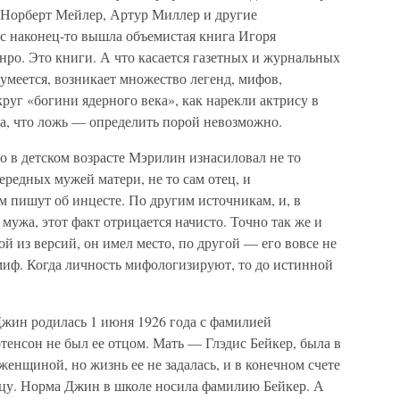
Норберт Мейлер, Артур Миллер и другие
ас наконец-то вышла объемистая книга Игоря
ро. Это книги. А что касается газетных и журнальных
азумеется, возникает множество легенд, мифов,
уг «богини ядерного века», как нарекли актрису в
да, что ложь — определить порой невозможно.
о в детском возрасте Мэрилин изнасиловал не то
чередных мужей матери, не то сам отец, и
 пишут об инцесте. По другим источникам, и, в
мужа, этот факт отрицается начисто. Точно так же и
й из версий, он имел место, по другой — его вовсе не
 миф. Когда личность мифологизируют, то до истинной
Джин родилась 1 июня 1926 года с фамилией
тенсон не был ее отцом. Мать — Глэдис Бейкер, была в
енщиной, но жизнь ее не задалась, и в конечном счете
ицу. Норма Джин в школе носила фамилию Бейкер. А