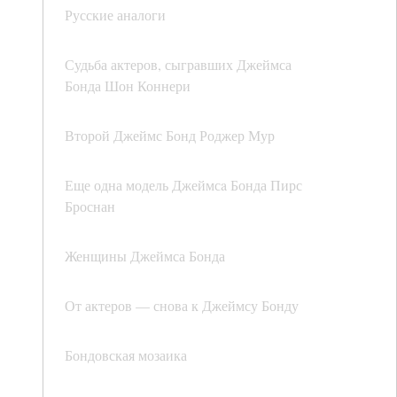
Русские аналоги
Судьба актеров, сыгравших Джеймса
Бонда Шон Коннери
Второй Джеймс Бонд Роджер Мур
Еще одна модель Джеймсa Бонда Пирс
Броснан
Женщины Джеймса Бонда
От актеров — снова к Джеймсу Бонду
Бондовская мозаика