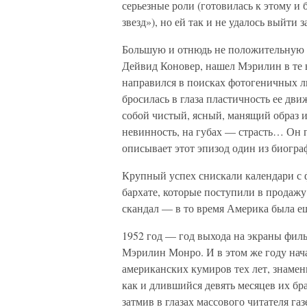
серьезные роли (готовилась к этому и
звезд»), но ей так и не удалось выйти
Большую и отнюдь не положительную р
Дейвид Коновер, нашел Мэрилин в те вр
направился в поисках фотогеничных 
бросилась в глаза пластичность ее дв
собой чистый, ясный, манящий образ 
невинность, на губах — страсть… Он п
описывает этот эпизод один из биогр
Крупный успех снискали календари с
бархате, которые поступили в продажу 
скандал — в то время Америка была ещ
1952 год — год выхода на экраны фил
Мэрилин Монро. И в этом же году нач
американских кумиров тех лет, знаме
как и длившийся девять месяцев их бр
затмив в глазах массового читателя га