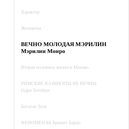
Характер
Женщины
ВЕЧНО МОЛОДАЯ МЭРИЛИН
Мэрилин Монро
Вторая половина жизни в Монако
РИМСКИЕ КАНИКУЛЫ НЕ ВЕЧНЫ
Одри Хепбёрн
Богатая Лиза
ФЕНОМЕН ББ Брижит Бардо