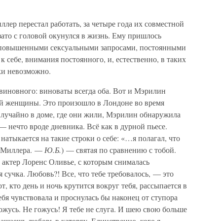
лер перестал работать, за четыре года их совместной
зато с головой окунулся в жизнь. Ему пришлось
е повышенными сексуальными запросами, постоянными
 себе, внимания постоянного, и, естественно, в таких
ки невозможно.
 виновного: виноваты всегда оба. Вот и Мэрилин
ой женщины. Это произошло в Лондоне во время
лучайно в доме, где они жили, Мэрилин обнаружила
нечто вроде дневника. Всё как в дурной пьесе.
 натыкается на такие строки о себе: «…я полагал, что
а Миллера. —
Ю.Б.
) — святая по сравнению с тобой.
 актер Лоренс Оливье, с которым снималась
я сучка. Любовь?! Все, что тебе требовалось, — это
т, кто день и ночь крутится вокруг тебя, рассыпается в
ебя чувствовала и проснулась бы наконец от ступора
 гожусь. Не гожусь! Я тебе не слуга. И шею свою больше
ращаешь любовь в каторгу. Единственно, кого я