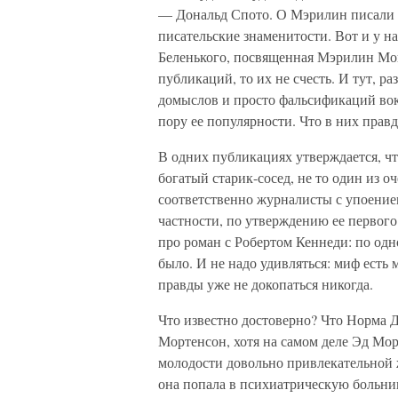
— Дональд Спото. О Мэрилин писали 
писательские знаменитости. Вот и у н
Беленького, посвященная Мэрилин Мон
публикаций, то их не счесть. И тут, р
домыслов и просто фальсификаций вокр
пору ее популярности. Что в них прав
В одних публикациях утверждается, чт
богатый старик-сосед, не то один из о
соответственно журналисты с упоением
частности, по утверждению ее первого 
про роман с Робертом Кеннеди: по одно
было. И не надо удивляться: миф есть
правды уже не докопаться никогда.
Что известно достоверно? Что Норма 
Мортенсон, хотя на самом деле Эд Мор
молодости довольно привлекательной ж
она попала в психиатрическую больн